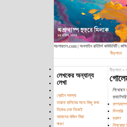
সচলায়তন.com | অনলাইন রাইটার্স কমিউনিটি | ক
নীড়পাতা
নীড়পাতা
»
লেখকের অন্যান্য
গোলেম
লেখা
লিখেছেন
ত
ব্রেইন সমস্যা
ক্যাটেগরি:
তারানা হালিমের সাথে কিছু কথা
ব্লগরব্লগ
নিজের ঢাক নিজেই
দিনপঞ্জি
আমাদের মজিদ মিয়া
ভ্রমণ
ক্ষরণ
লিসবোয়া 