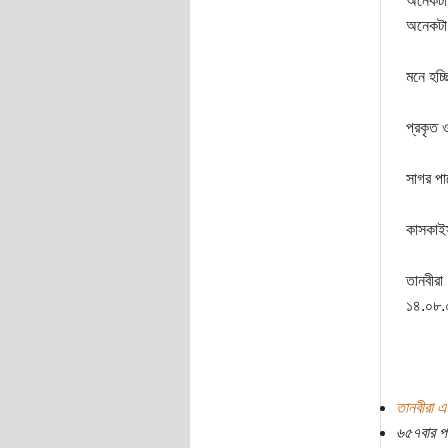
অনেকটা 
অনেকটা 
মনে হচ্
প্রকৃত 
সাগর পা
কাসকাই
তানবীরা
১৪.০৮.
তানবীরা এ
৬৫৭বার প