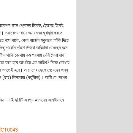
েশন মানে প্লেনের টিকেট, ট্রেনের টিকেট,
। ভ্যাকেশন বাদে অন্যসময় ঘুরাঘুরি করতে
ে বসে থাকে, কোন গার্জেন স্কুলকে ফাঁকি দিয়ে
 কিছু গার্জেন পাঁচশ ইউরো জরিমানা গুনেছেন অন
েষ্টায় থাকি কোথায় কম পয়সায় বেশি ঘোরা যায়।
করতো কবে হবে আগষ্টের এক তারিখ? নিজে কোথায়
িলে শুনতেই হবে। এ দেশের ছেলে মেয়েদের জন্য
ন (ডাচ) লিসবোয়া (পর্তুগীজ)। আমি যে দেশের
ন। এই ছবিটি অবশ্য আমাদের আমর্ষ্টাডামে