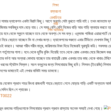
শিক্ষা
রম্যরচনা
রেখাচিত্র
সামার ভ্যাকেশন একটা বিরাট কিছু। আগে অবশ্য সেটা বুঝতে পারি নাই। তখন জানতাম ভ্যাক
নারী
জিমার সবকিছুর দাম বেড়ে যায়। সে সময় বেশি বেশি নিজের বাড়ি আর গাড়ি ব্যবহার করতে হয়
শিশু অধিকার
ে যবে থেকে স্কুলে যাচ্ছেন তবে থেকে অবশ্য সে সব বন্ধ। ওলন্দাজ পাজিরা এয়ারপোর্টে যেয়
্চা নিয়ে বেড়াতে যাচ্ছেন কি না দেখার জন্য। ভ্যাকেশনের শুরুতে এবার টিভিতে দেখলাম কিছু
 এই কারনে। আমরা গরীব সরীব মানুষ, জরিমানার টাকা দিয়ে নিজেরাই ঘুরাঘুরি করি। সবসময় চ
ল পর্তুগালের পালা। যবে থেকে ছুটির বুকিং দিয়েছি তবে থেকে রোজ একবার মেয়ে জিজ্ঞেস 
 তার বর্নণা আর অন্যরা কোথায় যাচ্ছেন তার বাহাদুরী রোজ একবার তার কাছ থেকে খাবার টেব
ধরনের স্ট্যটাস সিম্বল। সচল বন্ধুদের জন্য লিসবোয়ার কিছু ছবি। লিসবন (ইংরেজি) লিসাব
দেশের ভাষাতেই এই লেখার বাকিটা সময় ডাকবো।
 যেকোন প্রধান শহর কিংবা রাজধানী শহরে বেড়াতে গেলে ঘোড়ার গাড়ি একটি অন্যতম আর্কষ
সেদিন ছিল গে প্যারেড।
ূদ রকমের গাড়িগুলোকে লিসবোয়ার প্রধান প্রধান রাস্তায় অনেক সময়ই দেখা গেছে।