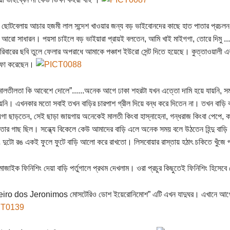
ছোটবেলায় আচার হজমী লাল সন্দেশ খাওয়ার জন্য বড় ভাইবোনদের কাছে হাত পাতার প্রচলন
তা আরো সাধারন। পয়সা চাইলে বড় ভাইয়ারা প্রায়ই বলতেন, আমি খাই মাইগগা, তোরে দিমু ........
পরিবারের ছবি তুলে ফেলার অপরাধে আমাকে পঞ্চাশ ইউরো সেন্ট দিতে হয়েছে। কুত্তাওয়ালী 
ফা করেছেন।
ালতীলতা কি আবেশে দোলে”......অনেক আগে ঢাকা শহরটা যখন এত্তো দামি হয়ে যায়নি, স
য়নি। এখনকার মতো সবাই তখন বাড়ির চারপাশ গ্রীল দিয়ে বন্ধ করে দিতেন না। তখন বাড়ি
য়গা ছাড়তেন, সেই ছাড়া জায়গায় অনেকেই মালতী কিংবা হাস্নাহেনা, গন্ধরাজ কিংবা পেপে, ক
তার গাছ ছিল। সন্ধ্যে বিকেলে কেউ আমাদের বাড়ি এলে অনেক সময় বলে উঠতেন হিন্দু বাড়ি।
ং দুটো রঙ একই ফুলে ফুটে বাড়ি আলো করে রাখতো। লিসবোয়ার রাস্তায় হঠাৎ চকিতে খুঁজ
জাইক ফিনিশিং দেয়া বাড়ি পর্তুগালে প্রথম দেখলাম। ওরা প্রচুর কিছুতেই ফিনিশিং হিসে
iro dos Jeronimos মোসটেরিও ডোশ ইয়েরোনিমোশ” এটি এখন যাদুঘর। এখানে আগে