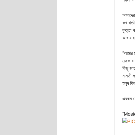
আমাদের 
কথাবার্
কুত্তা 
আধায় র
“আমার ম
ঢেকে যা
কিছু জা
মালতী ল
হলুদ কি
এরকম মো
“Moste