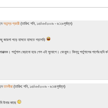
ছেন
অতন্দ্র প্রহরী
(তারিখ: শনি, ১৫/০৮/২০০৯ - ৬:২৯পূর্বাহ্ন)
িছু জায়গা পড়ে হাসতে হাসতে গড়াগড়ি
মারাত্মক। পর্তুগাল বেড়ানো হয়ে গেল এই সুযোগে। থেংক্যু। কিন্তু পর্তুগালের গার্লের ছবি
ছেন
তানবীরা
(তারিখ: শনি, ১৫/০৮/২০০৯ - ৬:৩৪পূর্বাহ্ন)
 ছবি উনার কাছে