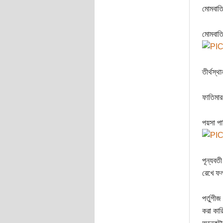
মোমবাতি
মোমবাতি
তীর্থস্
ফাতিমার
পয়সা পা
পূন্যবত
রেখে ফ
পর্তুগী
করা কার