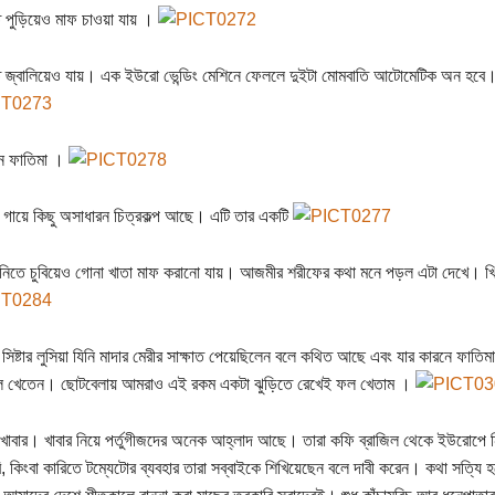
 পুড়িয়েও মাফ চাওয়া যায় ।
 জ্বালিয়েও যায়। এক ইউরো ভেন্ডিং মেশিনে ফেললে দুইটা মোমবাতি আটোমেটিক অন হবে। 
থান ফাতিমা ।
 গায়ে কিছু অসাধারন চিত্রকল্প আছে। এটি তার একটি
নিতে চুবিয়েও গোনা খাতা মাফ করানো যায়। আজমীর শরীফের কথা মনে পড়ল এটা দেখে। খিচ
ী সিষ্টার লুসিয়া যিনি মাদার মেরীর সাক্ষাত পেয়েছিলেন বলে কথিত আছে এবং যার কারনে ফা
ল খেতেন। ছোটবেলায় আমরাও এই রকম একটা ঝুড়িতে রেখেই ফল খেতাম ।
জ খাবার। খাবার নিয়ে পর্তুগীজদের অনেক আহ্লাদ আছে। তারা কফি ব্রাজিল থেকে ইউরোপে ন
ি, কিংবা কারিতে টম্যেটোর ব্যবহার তারা সব্বাইকে শিখিয়েছেন বলে দাবী করেন। কথা সত্য