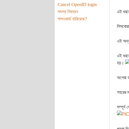
Cancel OpenID login
সদস্য নিবন্ধন
এই ধরনে
পাসওয়ার্ড হারিয়েছে?
লিসবো
এই অদ্ভ
এই ধরনে
হয়।
অপেরা
শহরের 
সম্পূর্
পয়সা দি