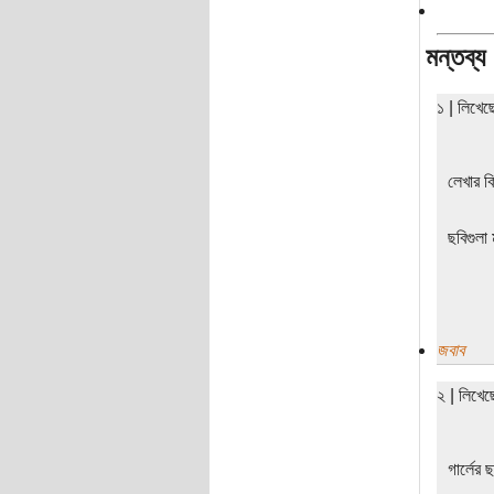
মন্তব্য
১ | লিখে
লেখার ক
ছবিগুলা 
জবাব
২ | লিখে
গার্লের