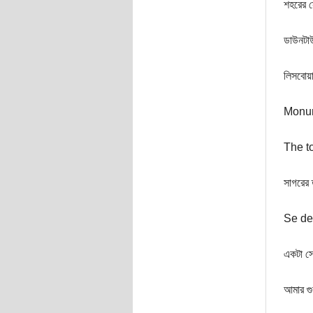
শহরের স
ডাউনটা
লিসবোয়
Monum
The t
সাগরের
Se de
একটা সে
আমার গ