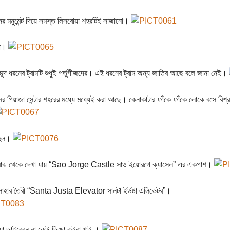
র মনুমেন্ট দিয়ে সমস্ত লিসবোয়া শহরটিই সাজানো।
য়া।
ূদ ধরনের ট্রামটি শুধুই পর্তুগীজদের। এই ধরনের ট্রাম অন্য জাতির আছে বলে জানা নেই।
র পিয়াজা সেন্টার শহরের মধ্যে মধ্যেই করা আছে। কেনাকাটার ফাঁকে ফাঁকে লোকে বসে বিশ
 হল।
মাঝ থেকে দেখা যায় “Sao Jorge Castle সাও ইয়োরগে ক্যাসেল” এর একপাশ।
ন লোহার তৈরী “Santa Justa Elevator সানটা ইউষ্টা এলিভেটর”।
য়া ভাইব্বেন না কেউ ভিক্ষা কইরা খাই ।