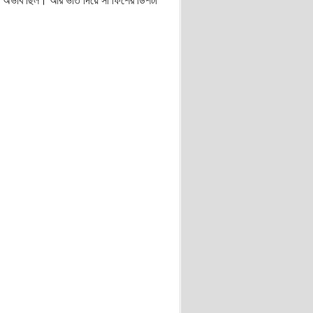
ার অভাব ছিল। আর ভাত দিয়ে সী ফিশের ডিশটা