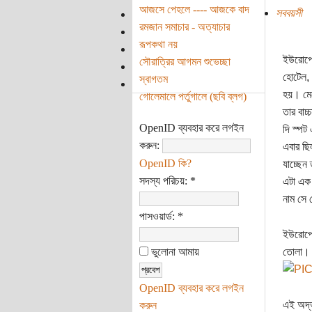
আজসে পেহলে ---- আজকে বাদ
সববয়সী
রমজান সমাচার - অত্যাচার
রূপকথা নয়
ইউরোপে 
সৌরাত্রির আগমন শুভেচ্ছা
হোটেল, 
স্বাগতম
হয়। মেয়
গোলেমালে পর্তুগালে (ছবি ব্লগ)
তার বাচ
OpenID ব্যবহার করে লগইন
দি স্পট
করুন:
এবার ছি
OpenID কি?
যাচ্ছেন
সদস্য পরিচয়:
*
এটা এক 
নাম সে 
পাসওয়ার্ড:
*
ইউরোপের
ভুলোনা আমায়
তোলা। 
OpenID ব্যবহার করে লগইন
এই অদ্ভ
করুন