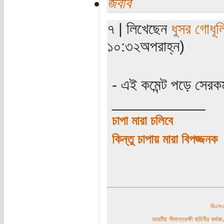
জবাব
৭ | লিখেছেন
ধুসর গোধূল
১০:৩২অপরাহ্ন)
- এই কমেন্ট পড়ে সের
___________
চাপা মারা চলিবে
কিন্তু চাপায় মারা বিপজ্জনক
বিএ
ভারতীয় সীমান্তরক্ষী বাহিনীর কর্