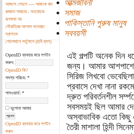
আত্মজীবনী
আজসে পেহলে ---- আজকে বাদ
সমাজ
রমজান সমাচার - অত্যাচার
রূপকথা নয়
পাকিস্তানি পুরুষ মানুষ
সৌরাত্রির আগমন শুভেচ্ছা
সববয়সী
স্বাগতম
গোলেমালে পর্তুগালে (ছবি ব্লগ)
এই গল্পটি অনেক দিন ধ
OpenID ব্যবহার করে লগইন
করুন:
জন্য। আমার আশপাশে দ
OpenID কি?
সিরিজ লিখবো ভেবেছিল
সদস্য পরিচয়:
*
প্রবাসে দেখা নানা রক
পাসওয়ার্ড:
*
দ্রুত পরিবর্তনশীল সর্
সবসময়ই ছিল আমার দে
ভুলোনা আমায়
অস্বাভাবিক এতো কিছু 
OpenID ব্যবহার করে লগইন
তৈরী মাশালা হিন্দী স
করুন