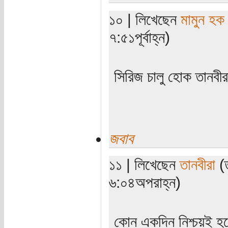
১০ | লিখেছেন
মামুন হক
৭:৫১পূর্বাহ্ন)
সিরিজ চালু হোক তানবী
জবাব
১১ | লিখেছেন
তানবীরা
(ত
৬:০৪অপরাহ্ন)
কোন একদিন নিশ্চয়ই হবে