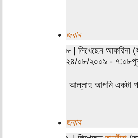
জবাব
৮ | লিখেছেন আফরিনা (য
২৪/০৮/২০০৯ - ৭:০৮পূর্ব
আল্লাহ আপনি একটা পা
জবাব
৯ | লিখেছেন
তানবীরা
(তা