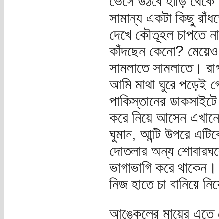
ভেসে উঠবে হাঁড়ি থেক
সামান্য একটা কিছু রাঁ
দেখে কৌতূহল চাপতে না
কাঁদছেন কেনো? মেয়েও ব
সামলাতে সামলাতে। রা
আমি মাথা ঘুরে পড়েই 
পাকিস্তানের ডাকসাইটে
করে নিয়ে আসেন এখানে
ঘুমান, আন্টি উপরে এটি
দোতলার অন্য শোবারঘর
ভাগাভাগি করে থাকেন। স
নিজ হাতে চা বানিয়ে ন
আঙ্কেলের মায়ের এতে 