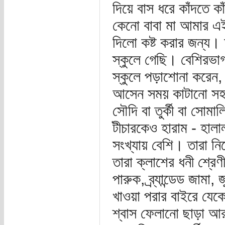
দিয়ে বাস ধরে কাঁদতে ক
কেনো বাবা মা আমার এই
দিলো কষ্ট করার জন্য।
স্কুলে গেছি। বেশিরভ
স্কুলে পড়াশোনা করেন,
আসেন সময় কাটানো সহ
সৌদি বা তুর্কী বা সো
টীচারকেও হারাম - হালাল
সংখ্যায় বেশি। তারা ন
তারা ক্লাশের ধনী শ্রে
পারুক, ব্র্যান্ডেড জাম
খাওয়া পরার বাইরে যেকো
শ্বাস ফেলানো ছাড়া আর