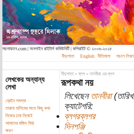
সচলায়তন.com | অনলাইন রাইটার্স কমিউনিটি | কপিরাইট © ২০০৬-২০১৫
নীড়পাতা
English
নীতিমালা
সচলে লিখত
নীড়পাতা
»
ব্লগ
»
তানবীরা এর ব্লগ
লেখকের অন্যান্য
রূপকথা নয়
লেখা
লিখেছেন
তানবীরা
(তারিখ:
ব্রেইন সমস্যা
ক্যাটেগরি:
তারানা হালিমের সাথে কিছু কথা
ব্লগরব্লগর
নিজের ঢাক নিজেই
আমাদের মজিদ মিয়া
দিনপঞ্জি
ক্ষরণ