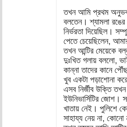
তখন আমি প্রথম অনুভব
বলতেন। শ্যামলা রঙের 
নির্ভরতা দিয়েছিল। সম
পেতে চেয়েছিলেন, আমার 
তখন আন্টির মেয়েকে বল
দুঃখিত গলায় বললো, ভাই
কান্না তাদের কানে পৌ
খুব একটা পড়াশোনা করেন
এসব নির্জীব উক্তি ত
ইউনিভার্সিটির জোশ। 
খাতায় নেই। পুলিশে ক
সাহায্য নেয় না, কোনো 