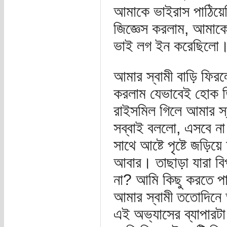
আমাকে ভাইরাস পাঠিয়
জিজ্ঞেস করলাম, আমাক
ভাই লগ ইন করেছিলো
আমার স্বামী বাড়ি ফির
করলাম যেভাবেই হোক ত
রাইসমিল গিলে আমার স
সব্বাই বললো, এসবে ন
সাথে আষ্টে পৃষ্টে জড়
আবার। তাছাড়া যারা ব
না? আমি কিছু করতে পা
আমার স্বামী ততোদিনে আ
এই অভ্যাসের ব্যাপারট