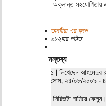
অক্লান্ত সহযোগিতায় 
তানবীরা এর ব্লগ
৯৮২বার পঠিত
মন্তব্য
১ | লিখেছেন আহমেদুর র
সোম, ২৪/০৮/২০০৯ - ৪:০
সিরিজটা নামিয়ে ফেলুন