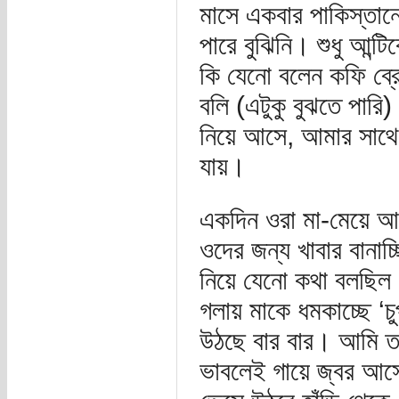
মাসে একবার পাকিস্তা
পারে বুঝিনি। শুধু আন্ট
কি যেনো বলেন কফি ব্
বলি (এটুকু বুঝতে পার
নিয়ে আসে, আমার সাথে
যায়।
একদিন ওরা মা-মেয়ে আম
ওদের জন্য খাবার বানাচ্
নিয়ে যেনো কথা বলছিল। 
গলায় মাকে ধমকাচ্ছে ‘চ
উঠছে বার বার। আমি তখ
ভাবলেই গায়ে জ্বর আসে