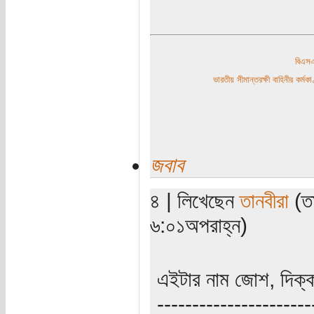
বিএ
ভারতীয় সীমান্তরক্ষী বাহিনীর কর্
জবাব
৪ | লিখেছেন
তানবীরা
(তা
৬:০১অপরাহ্ন)
এইটার নাম জোশ, দিক্
----------------------