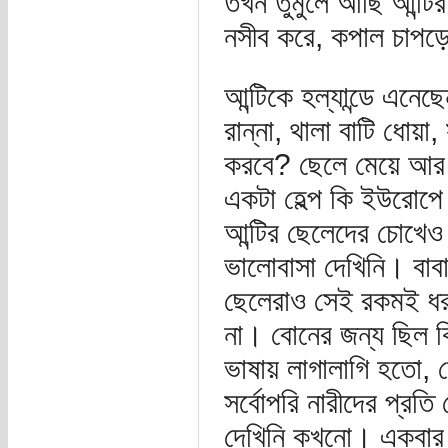
তখন তুমুলে আছি আন্টির
নসীব করে, কপাল চাপড়
আন্টিকে হল্যান্ডে এন
রান্না, থালা বাটি ধোয়া
করবে? ছেলে মেয়ে আর স
একটা হেল্প কি ইউরোপে
আন্টির ছেলেদের চোখেও 
ভালোবাসা দেখিনি। বাব
ছেলেরাও সেই রকমই ধরত
না। বোনের জন্য ছিল কিন
ভাষায় লাগালাগি হতো, 
সর্বোপরি নারীদের প্রত
দেখিনি কখনো। একবার