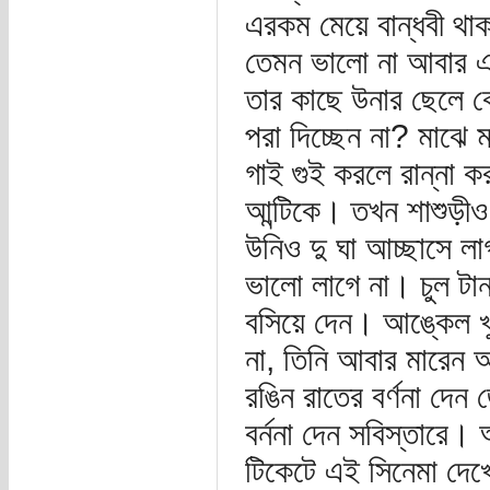
এরকম মেয়ে বান্ধবী থাক
তেমন ভালো না আবার এত
তার কাছে উনার ছেলে 
পরা দিচ্ছেন না? মাঝে ম
গাই গুই করলে রান্না ক
আন্টিকে। তখন শাশুড়ীও
উনিও দু ঘা আচ্ছাসে 
ভালো লাগে না। চুল টানা
বসিয়ে দেন। আঙ্কেল খু
না, তিনি আবার মারেন 
রঙিন রাতের বর্ণনা দেন
বর্ননা দেন সবিস্তারে।
টিকেটে এই সিনেমা দে