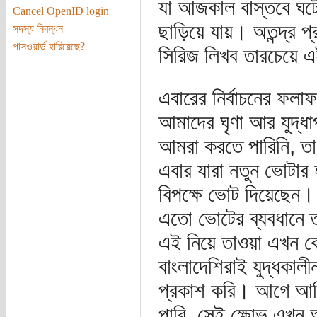
যা আজকাল বাস্তবে ঘটে
Cancel OpenID login
ছাড়িয়ে যায়। অতন্দ্র প্
সদস্য নিবন্ধন
পাসওয়ার্ড হারিয়েছে?
সিরিজ লিখব তারচেয়ে 
এবারের নির্বাচনের ফলাফ
আমাদের ঘৃণা আর যুদ্ধা
আমরা করতে পারিনি, ত
এবার যারা নতুন ভোটার হ
বিপক্ষে ভোট দিয়েছেন।
এতো ভোটের ব্যবধানে 
এই নিয়ে তাওয়া এখন ব
বাংলাদেশিরাই যুদ্ধকা
প্রকাশ করি। আগে আমিও
পারি, সেই ক্ষোভ এখন