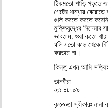
ঠিকমতো শাড়ি পড়তে জা
পেটের ধান্ধায় বেরোতে
গুলি করতে করতে করেনি
মুক্তিযুদ্ধের সিনেমার
ভাবতাম, ওরা কতো খারাপ
যদি এতো কাছ থেকে বিভ
করতাম না।
কিন্তু এখন আমি সত্যি
তানবীরা
২৩.০৮.০৯
কৃতজ্ঞতা স্বীকারঃ নানা