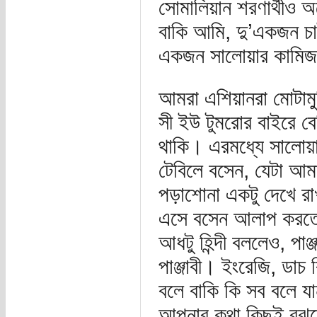
সোমালিয়ান শরণার্থীও অ
বাকি আমি, দু’একজন চাই
একজন সালোয়ার কামিজ 
আমরা এশিয়ানরা মোটামু
সী ইউ টুমরোর বাইরে বে
থাকি। এরমধ্যে সালোয়া
টেবিলে বসেন, যেটা আম
পড়াশোনা একটু দেখে রাখ
এসে বসেন আলাপ করতে। 
আধটু হিন্দী বললেও, পা
পাঞ্জাবী। ইংরেজি, ডাচ 
বলে বাকি কি সব বলে য
আপনার কথা কিছুই বুঝ