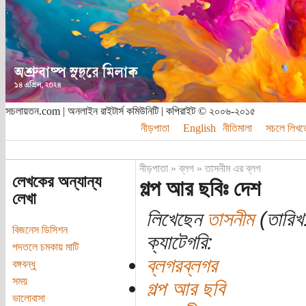
সচলায়তন.com | অনলাইন রাইটার্স কমিউনিটি | কপিরাইট © ২০০৬-২০১৫
নীড়পাতা
English
নীতিমালা
সচলে লিখত
নীড়পাতা
»
ব্লগ
»
তাসনীম এর ব্লগ
লেখকের অন্যান্য
গল্প আর ছবিঃ দেশ
লেখা
লিখেছেন
তাসনীম
(তারিখ:
বিজনেস ডিসিশন
ক্যাটেগরি:
পদতলে চমকায় মাটি
ব্লগরব্লগর
বঙ্গবন্ধু
সময়
গল্প আর ছবি
ভালোবাসা