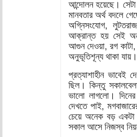
আন্দোলন হয়েছে। সেটা
মানবতার অর্থ বদলে গেছ
অগ্নিসংযোগ, লুটতরাজ
আক্রান্ত হয় সেই অনু
আগুন দেওয়া, রগ কাটা
অনুভূতিশূন্য থাকা য
প্রত্যাশাহীন ভাবেই 
ছিল। কিন্তু সকালবে
ভালো লাগলো। দিনের 
দেখতে পাই, মগবাজারে
চেয়ে অনেক বড় একটা 
সকাল আসে নিজস্ব নিয়মে