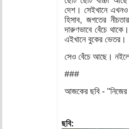
ছোট ছোট বাচ্চা আছ
দেশ। সেইখানে এখনও 
হিসাব, জগতের নীচতা
দারুণভাবে বেঁচে থাকে
এইখানে বুকের ভেতর। ​
সেও বেঁচে আছে।​ নইল
###
আজকের ছবি - "নিজের
ছবি: