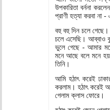
উপকারিতা বর্ননা করল
প্রাণী হত্যা করবা না -
বহু বহু দিন চলে গেছে।
চলে এসেছি। আব্বাও 
ভুলে গেছে - আমার মত
মনে আছে বলে মনে হয় ন
তিনি।
আমি হঠাৎ করেই ঢাকার 
করলাম। হঠাৎ করেই আব
গেলাম ক্লাস ফোরে।