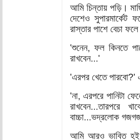
আমি চিন্তায় পড়ি। মাছি
দেশেও সুপারমার্কেট ফ
রাস্তার পাশে বেচা ফল
'শুনেন, ফল কিনতে পা
রাখবেন...'
'এরপর খেতে পারবো?' 
'না, এরপরে পানিটা ফে
রাখবেন...তারপরে খা
বাচ্চা...ভদ্রলোক গজ
আমি আরও ভাবিত হই