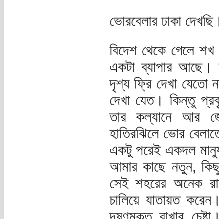
ভোরবেলার ঢাকা দেখছি
বিদেশ থেকে গেলে শখ
একটা ব্যাপার আছে। মু
দৃশ্য ফ্রি দেখা যেতো ন
দেখা যেত। কিন্তু প্র
তার কল্যানে আর জেট
হাতিরঝিলে ভোর বেলাতে
একটু পরেই একদল মানু
আমার কাছে নতুন, কিছু
সেই শহরের অনেক রাস
চালিয়ে যাতায়ত করেন। 
দূষণমুক্ত রাখার চেষ্