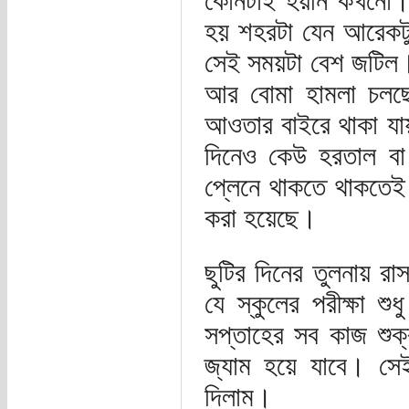
কোনটাই হয়নি কখনো। 
হয় শহরটা যেন আরেকটু
সেই সময়টা বেশ জটিল
আর বোমা হামলা চলছে
আওতার বাইরে থাকা য
দিনেও কেউ হরতাল ব
প্লেনে থাকতে থাকতেই 
করা হয়েছে।
ছুটির দিনের তুলনায় র
যে স্কুলের পরীক্ষা শু
সপ্তাহের সব কাজ শুক্
জ্যাম হয়ে যাবে। সে
দিলাম।