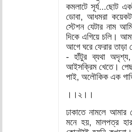
কমলাটে সূর্য...ছোট একট
ডোবা, আধমরা কয়েকটা 
স্টেশন যেটার নাম আম
দিকে এগিয়ে চলি। আমার 
আগে ঘরে ফেরার তাড়া ন
- হাঁটুর ব্যথা অদৃশ
আইসক্রিম খেতে। পেছন
পাই, অলৌকিক এক গাড়ি
।।২।।
ঢাকাতে নামলে আমার 
মনে হয়, মালপত্র হার