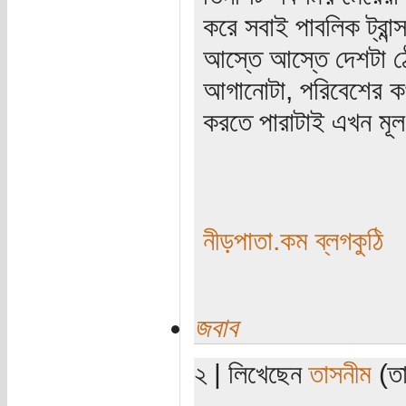
করে সবাই পাবলিক ট্রা
আস্তে আস্তে দেশটা ঠে
আগানোটা, পরিবেশের কথা
করতে পারাটাই এখন মূল 
নীড়পাতা.কম ব্লগকুঠি
জবাব
২ | লিখেছেন
তাসনীম
(তা