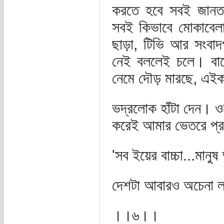
করতে হবে সবই জানতাম
সবই কিভাবে মোকাবেল
ছাড়া, টিভি আর সংবাদ
নেই বললেই চলে। বাস
নেমে দৌড় মারছে, এইক
ভদ্রলোক হাঁটা দেন। ও
করেই আমার ভেতরে প্র
'সব ইয়ের বাচ্চা...মানু
দেশটা আবারও অচেনা 
।।৬।।