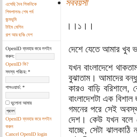
সববয়সী
এসেছি দৈব পিকনিকে
শিশুপালনঃ শেষ পর্ব
জন্মভূমি
।।১।।
টাইম মেশিন
গল্প আর ছবিঃ দেশ
দেশে যেতে আমার খুব 
OpenID ব্যবহার করে লগইন
করুন:
OpenID কি?
যখন বাংলাদেশে থাকতাম
সদস্য পরিচয়:
*
বুঝাতাম। আমাদের বন্
কারও বাড়ি বরিশালে, ক
পাসওয়ার্ড:
*
বাংলাদেশটা এক বিশাল 
ভুলোনা আমায়
গমনের পরে সেই অবস্থ
দেশ। কেউ যখন বলে যে
OpenID ব্যবহার করে লগইন
করুন
যাচ্ছে, সেটা ঝালকাঠি
Cancel OpenID login