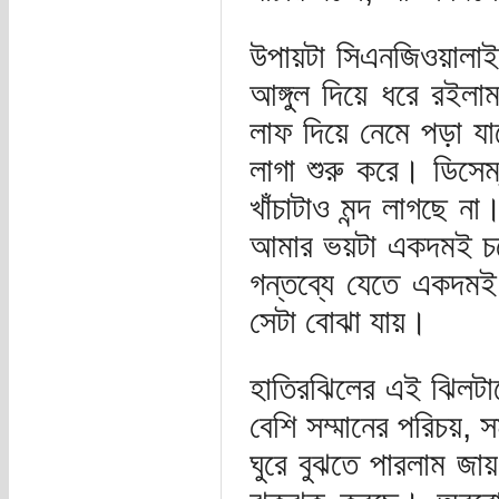
উপায়টা সিএনজিওয়ালাই
আঙ্গুল দিয়ে ধরে রইলাম
লাফ দিয়ে নেমে পড়া 
লাগা শুরু করে। ডিসেম
খাঁচাটাও মন্দ লাগছে
আমার ভয়টা একদমই চল
গন্তব্যে যেতে একদম
সেটা বোঝা যায়।
হাতিরঝিলের এই ঝিলটা
বেশি সম্মানের পরিচয়, 
ঘুরে বুঝতে পারলাম জ