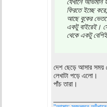
যেখানে অভিমান হল
ফিরতে ইচ্ছে করে
আছে বুকের ভেতর
একটু বাইরেই। স
থেকে একটু বেশিই
দেশ ছেড়ে আসার সময় 
লেখাটা পড়ে এলো।
পাঁচ তারা।
_____________
"আষাঢ় সজলঘন আঁধারে, 