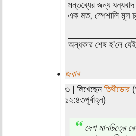
মন্তব্যের জন্য ধন্যব
এক মত, স্পেশালি মূল চ
_____________
অন্ধকার শেষ হ'লে যে
জবাব
৩ | লিখেছেন
তিথীডোর
(
১২:৪৩পূর্বাহ্ন)
দেশ মানচিত্রে ক