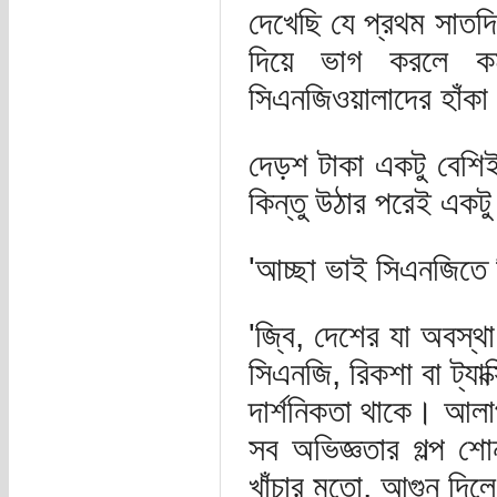
দেখেছি যে প্রথম সাতদ
দিয়ে ভাগ করলে ক
সিএনজিওয়ালাদের হাঁকা ভ
দেড়শ টাকা একটু বেশ
কিন্তু উঠার পরেই এক
'আচ্ছা ভাই সিএনজিতে
'জ্বি, দেশের যা অবস্
সিএনজি, রিকশা বা ট্যা
দার্শনিকতা থাকে। আলা
সব অভিজ্ঞতার গল্প 
খাঁচার মতো, আগুন দিল