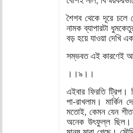
বেশিই নীল, বিস্ময়করভ
শৈশব থেকে দূরে চলে
নামক ব্যাপারটা ধুমকেত
বড় হয়ে যাওয়া দেখি এক ব
সম্ভবত এই কারণেই আ
।।৯।।
এইবার ফিরতি ট্রিপ। ড
পা-রাখলাম। মার্কিন 
মতোই, কেমন যেন শীতা
অনেক উৎফুল্ল ছিল। ড
মানুষ মারা গেছে। সৌ