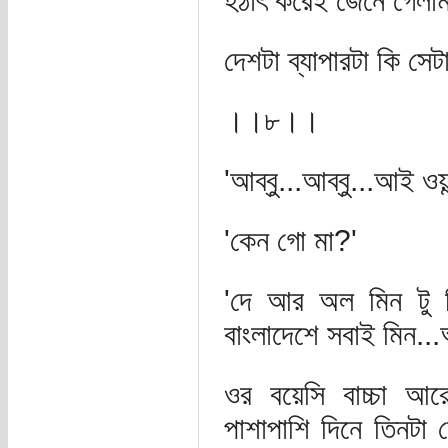
হঠাৎ করেই জেনে গেলাম 
দেশটা ব্যাপারটা কি সে
।।৮।।
'আব্বু...আব্বু...আই ওয়া
'কেন গো মা?'
'দে আর অল মিন টু 
বাংলাদেশে সবাই মিন...
ওর বয়েসি বাচ্চা আ
পাশাপাশি দিনে তিনট