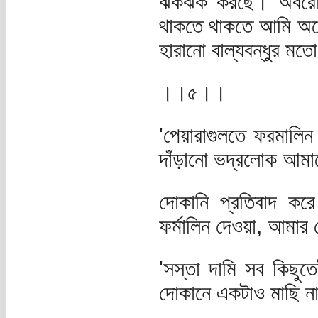
ঝকঝক করছে। অবরোধ অ
থাকতে থাকতে আমি অনে
হারানো বাল্যবন্ধুর ম
।।৫।।
'পেয়ারাগুলতে ফরমালি
দাঁড়ানো ভদ্রলোক আমা
দোকানি প্রতিবাদ কর
ফর্মালিন দেওয়া, আমার 
'সস্তা দামি সব কিছুত
দোকানে একটাও মাছি না