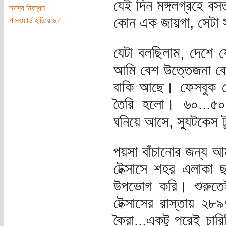
যেই দিন মঙ্গলগ্রহে ব
সদস্য নিবন্ধন
কোন এক জায়গা, সেটা 
পাসওয়ার্ড হারিয়েছে?
যেটা বলছিলাম, দেশে 
আমি বেশ উত্তেজনা বো
বাকি আছে। ফেসবুক থ
তৈরি হলো। ৬০...৫০..
ঘনিয়ে আসে, স্যুটকেস 
পয়সা বাঁচানোর জন্য আম
টেক্সাসে শহর এলাকা 
উপভোগ করি। শুরুতে
টেক্সাসের রাস্তায় ২৮
কৈরা...একটু পরেই চার