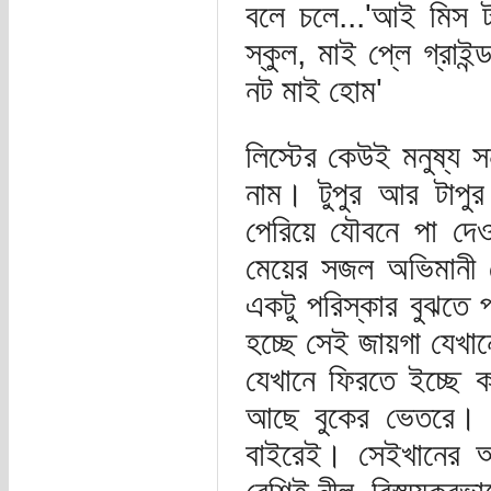
বলে চলে...'আই মিস ট
স্কুল, মাই প্লে গ্রাই
নট মাই হোম'
লিস্টের কেউই মনুষ্য স
নাম। টুপুর আর টাপু
পেরিয়ে যৌবনে পা দে
মেয়ের সজল অভিমানী 
একটু পরিস্কার বুঝতে
হচ্ছে সেই জায়গা যেখান
যেখানে ফিরতে ইচ্ছে 
আছে বুকের ভেতরে। আ
বাইরেই। সেইখানের 