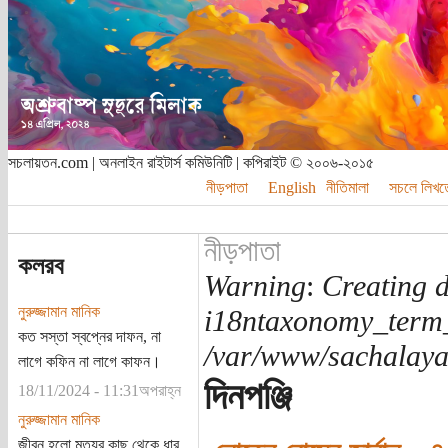
সচলায়তন.com | অনলাইন রাইটার্স কমিউনিটি | কপিরাইট © ২০০৬-২০১৫
নীড়পাতা
English
নীতিমালা
সচলে লিখত
নীড়পাতা
কলরব
Warning
:
Creating d
নুরুজ্জামান মানিক
i18ntaxonomy_term
কত সস্তা স্বপ্নের দাফন, না
/var/www/sachalayat
লাগে কফিন না লাগে কাফন।
দিনপঞ্জি
18/11/2024 - 11:31অপরাহ্ন
নুরুজ্জামান মানিক
জীবন হলো মৃত্যুর কাছ থেকে ধার