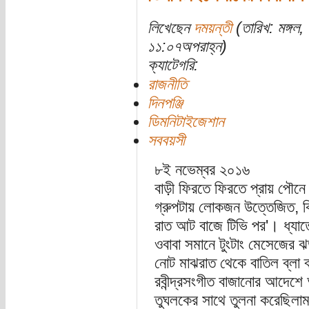
লিখেছেন
দময়ন্তী
(তারিখ: মঙ্গল
১১:০৭অপরাহ্ন)
ক্যাটেগরি:
রাজনীতি
দিনপঞ্জি
ডিমনিটাইজেশান
সববয়সী
৮ই নভেম্বর ২০১৬
বাড়ী ফিরতে ফিরতে প্রায় পৌন
গ্রুপটায় লোকজন উত্তেজিত, কি ন
রাত আট বাজে টিভি পর'। ধ্যাত্
ওবাবা সমানে টুংটাং মেসেজের
নোট মাঝরাত থেকে বাতিল ব্লা 
রবীন্দ্রসংগীত বাজানোর আদেশে আ
তুঘলকের সাথে তুলনা করেছিলা