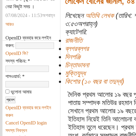
লোকেন বোসের জার্নাল, ০
নেয়া কিছুটা সময় ।
লিখেছেন
অতিথি লেখক
(তারিখ: 
07/08/2024 - 11:53অপরাহ্ন
৩:৫৩অপরাহ্ন)
আরও
ক্যাটেগরি:
OpenID ব্যবহার করে লগইন
রাজনীতি
করুন:
ব্লগরব্লগর
OpenID কি?
দিনপঞ্জি
সদস্য পরিচয়:
*
চিন্তাভাবনা
মুক্তিযুদ্ধ
পাসওয়ার্ড:
*
কিশোর (১০ বছর বা তদুর্দ্ধ)
ভুলোনা আমায়
দৈনিক প্রথম আলোর ১৯ বছর পূর
পাতায় সম্পাদক মতিউর রহমান
OpenID ব্যবহার করে লগইন
সেখানে প্রথম আলোর ১৯ বছরের চ
করুন
ইতিহাস নিয়েই তিনি আলোচনা 
Cancel OpenID login
ইতিহাস তুলে ধরেছেন। প্রথম 
সদস্য নিবন্ধন
অংশ, বর্তমানে সম্পাদক রাজন