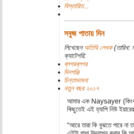
বিস্তারিত...
সবুজ পাতায় দিন
লিখেছেন
অতিথি লেখক
(তারিখ: ম
ক্যাটেগরি:
ব্লগরব্লগর
দিনপঞ্জি
চিন্তাভাবনা
নতুন বছর ২০১৭
আমার এক Naysayer (কিংবা ব
কিছুতেই এই হ্যাপি নিউ ইয়ারে
"আরে তারা কি বুঝতে পারে না 
এইটা গাধা উদযাপন করার কি আছ