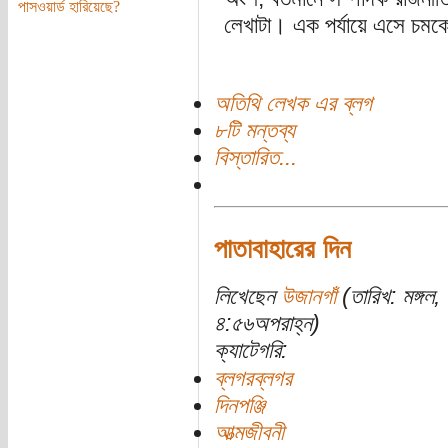
পাসওয়ার্ড হারিয়েছে?
লেখাটা। এক পর্যায়ে এসে চমক
অতিথি লেখক এর ব্লগ
৮টি মন্তব্য
বিস্তারিত...
পাতাবাহারের দিন
লিখেছেন
উজানগাঁ
(তারিখ: মঙ্গল
৪:৫৬অপরাহ্ন)
ক্যাটেগরি:
ব্লগরব্লগর
দিনপঞ্জি
আত্মজীবনী