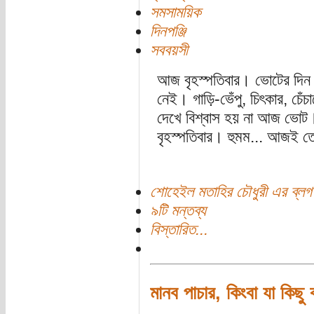
সমসাময়িক
দিনপঞ্জি
সববয়সী
আজ বৃহস্পতিবার। ভোটের দি
নেই। গাড়ি-ভেঁপু, চিৎকার, চেঁ
দেখে বিশ্বাস হয় না আজ ভোট।
বৃহস্পতিবার। হুমম... আজই 
শোহেইল মতাহির চৌধুরী এর ব্লগ
৯টি মন্তব্য
বিস্তারিত...
মানব পাচার, কিংবা যা কিছ