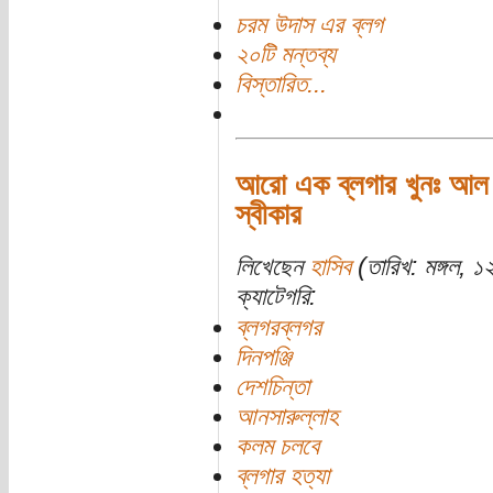
চরম উদাস এর ব্লগ
২০টি মন্তব্য
বিস্তারিত...
আরো এক ব্লগার খুনঃ আল কায়
স্বীকার
লিখেছেন
হাসিব
(তারিখ: মঙ্গল, 
ক্যাটেগরি:
ব্লগরব্লগর
দিনপঞ্জি
দেশচিন্তা
আনসারুল্লাহ
কলম চলবে
ব্লগার হত্যা