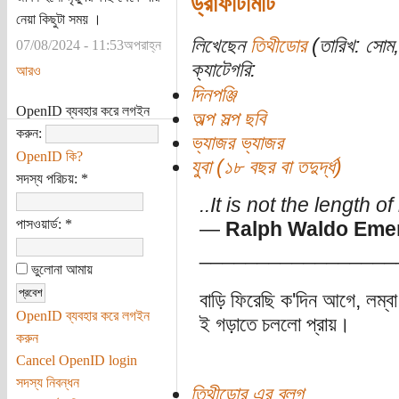
ড্রাফটিমিটি
নেয়া কিছুটা সময় ।
লিখেছেন
তিথীডোর
(তারিখ: সোম, 
07/08/2024 - 11:53অপরাহ্ন
ক্যাটেগরি:
আরও
দিনপঞ্জি
OpenID ব্যবহার করে লগইন
অল্প সল্প ছবি
করুন:
ভ্যাজর ভ্যাজর
OpenID কি?
যুবা (১৮ বছর বা তদুর্দ্ধ)
সদস্য পরিচয়:
*
..It is not the length of
পাসওয়ার্ড:
*
―
Ralph Waldo Eme
_________________
ভুলোনা আমায়
বাড়ি ফিরেছি ক'দিন আগে, লম্ব
OpenID ব্যবহার করে লগইন
ই গড়াতে চললো প্রায়।
করুন
Cancel OpenID login
সদস্য নিবন্ধন
তিথীডোর এর ব্লগ