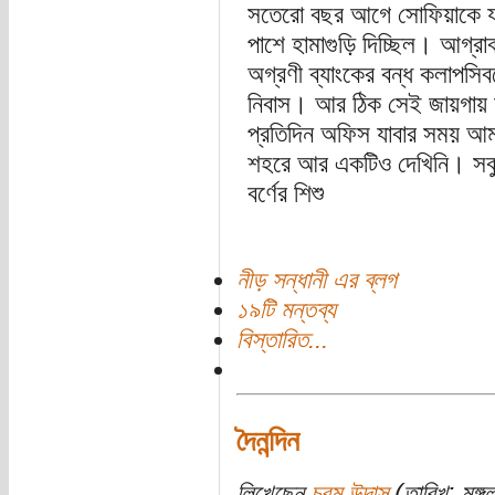
সতেরো বছর আগে সোফিয়াকে যখ
পাশে হামাগুড়ি দিচ্ছিল। আগ্রাব
অগ্রণী ব্যাংকের বন্ধ কলাপসিব
নিবাস। আর ঠিক সেই জায়গায়
প্রতিদিন অফিস যাবার সময় আম
শহরে আর একটিও দেখিনি। সবু
বর্ণের শিশু
নীড় সন্ধানী এর ব্লগ
১৯টি মন্তব্য
বিস্তারিত...
দৈনন্দিন
লিখেছেন
চরম উদাস
(তারিখ: মঙ্