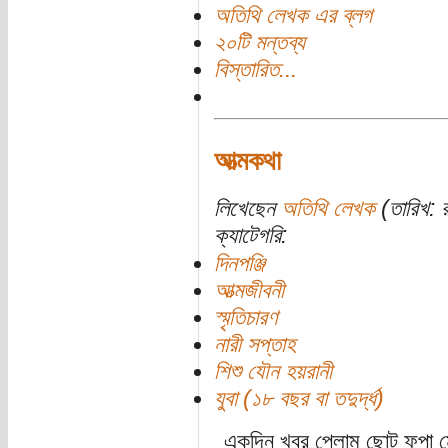
অতিথি লেখক এর ব্লগ
২০টি মন্তব্য
বিস্তারিত...
আত্মকথা
লিখেছেন
অতিথি লেখক
(তারিখ: 
ক্যাটেগরি:
দিনপঞ্জি
আত্মজীবনী
স্মৃতিচারণ
নারী সপ্তাহ
শিশু যৌন হয়রানী
যুবা (১৮ বছর বা তদুর্দ্ধ)
একদিন খবর পেলাম ছোট ফুপা ম