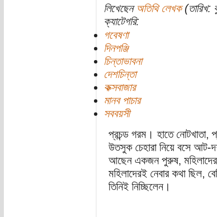
লিখেছেন
অতিথি লেখক
(তারিখ: 
ক্যাটেগরি:
গবেষণা
দিনপঞ্জি
চিন্তাভাবনা
দেশচিন্তা
কক্সবাজার
মানব পাচার
সববয়সী
প্রচন্ড গরম। হাতে নোটখাতা, 
উতসুক চেহারা নিয়ে বসে আট-দ
আছেন একজন পুরুষ, মহিলাদের কা
মহিলাদেরই নেবার কথা ছিল, বে
তিনিই নিচ্ছিলেন।