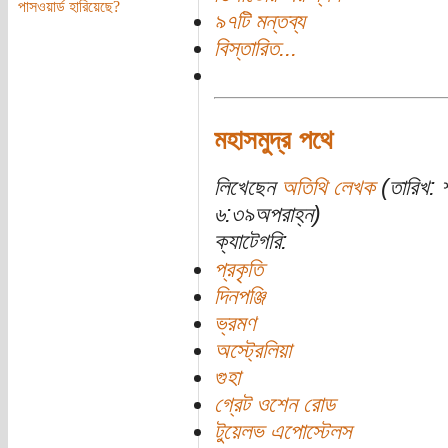
পাসওয়ার্ড হারিয়েছে?
৯৭টি মন্তব্য
বিস্তারিত...
মহাসমুদ্র পথে
লিখেছেন
অতিথি লেখক
(তারিখ: 
৬:৩৯অপরাহ্ন)
ক্যাটেগরি:
প্রকৃতি
দিনপঞ্জি
ভ্রমণ
অস্ট্রেলিয়া
গুহা
গ্রেট ওশেন রোড
টুয়েলভ এপোস্টেলস