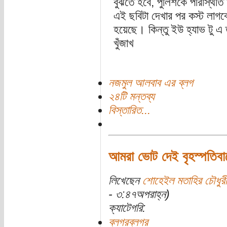
বুঝতে হবে, পুলিশকে পরিস্থিত
এই ছবিটা দেখার পর কস্ট লাগ
হয়েছে। কিন্তু ইউ হ্যাভ টু এ 
খুঁজাখ
নজমুল আলবাব এর ব্লগ
২৪টি মন্তব্য
বিস্তারিত...
আমরা ভোট দেই বৃহস্পতিবা
লিখেছেন
শোহেইল মতাহির চৌধুরী
- ৩:৪৭অপরাহ্ন)
ক্যাটেগরি:
ব্লগরব্লগর