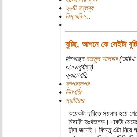
২৬টি মন্তব্য
বিস্তারিত...
বুচ্ছি, আপনে কে সেইটা বুচ্
লিখেছেন
নজমুল আলবাব
(তারিখ:
৩:৫৬পূর্বাহ্ন)
ক্যাটেগরি:
ব্লগরব্লগর
দিনপঞ্জি
স্যাটায়ার
কয়েকটা ছবিতে সয়লাব হয়ে গেছ
বিষয়টা দুঃখজনক। একটা মেয়েক
নিন্দা জানাই। কিন্তু এটা নিয়ে