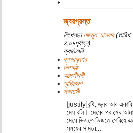
জ্বরগ্রস্ত
লিখেছেন
নজমুল আলবাব
(তারিখ:
৪:০৭পূর্বাহ্ন)
ক্যাটেগরি:
ব্লগরব্লগর
দিনপঞ্জি
আত্মজীবনী
স্মৃতিচারণ
সববয়সী
[justify]বৃষ্টি, জ্বর আর একাক
মেঘ বলি। মেঘের পর মেঘ আম
মেঘে ভিজতে ভিজতে পেরিয়ে এসে
সময়ের সামনে...