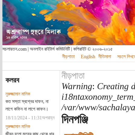
সচলায়তন.com | অনলাইন রাইটার্স কমিউনিটি | কপিরাইট © ২০০৬-২০১৫
নীড়পাতা
English
নীতিমালা
সচলে লিখত
নীড়পাতা
কলরব
Warning
:
Creating d
নুরুজ্জামান মানিক
i18ntaxonomy_term
কত সস্তা স্বপ্নের দাফন, না
/var/www/sachalayat
লাগে কফিন না লাগে কাফন।
দিনপঞ্জি
18/11/2024 - 11:31অপরাহ্ন
নুরুজ্জামান মানিক
জীবন হলো মৃত্যুর কাছ থেকে ধার