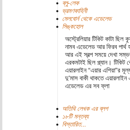
ব্লু-লেক
ভ্রমণকাহিনী
মেলবোর্ন থেকে এডেলেড
সিঙ্কহোল
অস্ট্রেলিয়ার টিকিট কাটা ছিল কুয়
নামব এডেলেড আর ফিরব পার্থ 
আর এই স্বল্প সময়ে দেখা সম্ভ
এরকমটাই ছিল প্ল্যান। টিকিট ক
এয়ারলাইন “এয়ার এশিয়া”র মূল্
দু’মাস বাকী থাকতে এয়ারলাইন
এডেলেড এর সব ফ্লা
অতিথি লেখক এর ব্লগ
১৮টি মন্তব্য
বিস্তারিত...