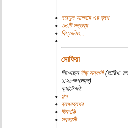
নজমুল আলবাব এর ব্লগ
৩৩টি মন্তব্য
বিস্তারিত...
সোফিয়া
লিখেছেন
নীড় সন্ধানী
(তারিখ: মঙ
১:২৮অপরাহ্ন)
ক্যাটেগরি:
গল্প
ব্লগরব্লগর
দিনপঞ্জি
সববয়সী