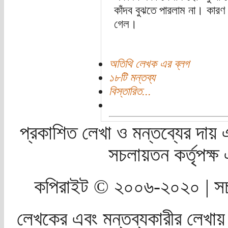
কাঁদব বুঝতে পারলাম না। কার
গেল।
অতিথি লেখক এর ব্লগ
১৮টি মন্তব্য
বিস্তারিত...
প্রকাশিত লেখা ও মন্তব্যের দায় 
সচলায়তন কর্তৃপক্
কপিরাইট © ২০০৬-২০২০ | সচ
লেখকের এবং মন্তব্যকারীর লেখায়