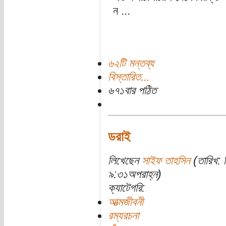
ন ...
৬২টি মন্তব্য
বিস্তারিত...
৬৭১বার পঠিত
ডরাই
লিখেছেন
সাইফ তাহসিন
(তারিখ: 
৯:৩১অপরাহ্ন)
ক্যাটেগরি:
আত্মজীবনী
রম্যরচনা