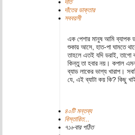
দাঁত
দাঁতের ডাক্তার
সববয়সী
এক পেশার মানুষ আমি ব্যাপক ডর
শুকায় আসে, হাত-পা ঘামতে থা
তাহলে এতই যদি ডরাই, তাগো কা
কিন্তু তা হবার নয়। কপাল এমন
ব্যাড লাকের ভাগ্য খারাপ। সবা
যে, এই ব্যাটা কয় কি? কিছু খ
৪০টি মন্তব্য
বিস্তারিত...
৭১৮বার পঠিত