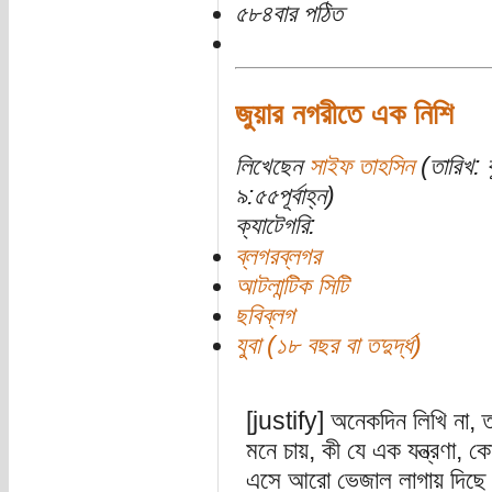
৫৮৪বার পঠিত
জুয়ার নগরীতে এক নিশি
লিখেছেন
সাইফ তাহসিন
(তারিখ: 
৯:৫৫পূর্বাহ্ন)
ক্যাটেগরি:
ব্লগরব্লগর
আটলান্টিক সিটি
ছবিব্লগ
যুবা (১৮ বছর বা তদুর্দ্ধ)
[justify] অনেকদিন লিখি না, 
মনে চায়, কী যে এক যন্ত্রণা,
এসে আরো ভেজাল লাগায় দিছে। 