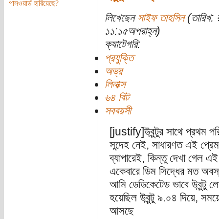
পাসওয়ার্ড হারিয়েছে?
লিখেছেন
সাইফ তাহসিন
(তারিখ: 
১১:১৫অপরাহ্ন)
ক্যাটেগরি:
প্রযুক্তি
অভ্র
লিনাক্স
৬৪ বিট
সববয়সী
[justify]উবুন্টুর সাথে প্রথম 
সন্দেহ নেই, সাধারণত এই প্রে
ব্যাপারেই, কিন্তু দেখা গেল এ
একেবারে ডিম সিদ্ধের মত অবস্
আমি ডেডিকেটেড ভাবে উবুন্টু ল
হয়েছিল উবুন্টু ৯.০৪ দিয়ে, সম
আসছে