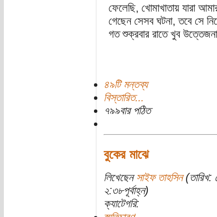
ফেলেছি, খোমাখাতায় যারা আমা
গেছেন সেসব ঘটনা, তবে সে নি
গত শুক্রবার রাতে খুব উত্তেজনা
৪৯টি মন্তব্য
বিস্তারিত...
৭৯৯বার পঠিত
বুকের মাঝে
লিখেছেন
সাইফ তাহসিন
(তারিখ: 
২:৩৮পূর্বাহ্ন)
ক্যাটেগরি: