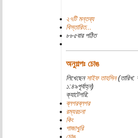
২৭টি মন্তব্য
বিস্তারিত...
৮৮৫বার পঠিত
অনুগল্পঃ চোঙ
লিখেছেন
সাইফ তাহসিন
(তারিখ: 
১:৪৯পূর্বাহ্ন)
ক্যাটেগরি:
ব্লগরব্লগর
রম্যরচনা
কিং
গাজাখুরি
চোঙ