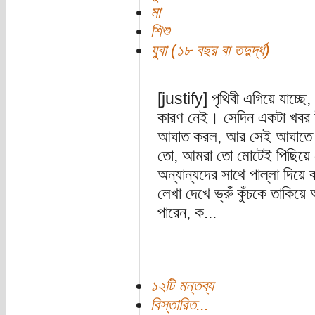
মা
শিশু
যুবা (১৮ বছর বা তদুর্দ্ধ)
[justify] পৃথিবী এগিয়ে যাচ্
কারণ নেই। সেদিন একটা খবর 
আঘাত করল, আর সেই আঘাতে ব
তো, আমরা তো মোটেই পিছিয়ে 
অন্যান্যদের সাথে পাল্লা দিয়ে 
লেখা দেখে ভ্রুঁ কুঁচকে তাকিয়
পারেন, ক...
১২টি মন্তব্য
বিস্তারিত...