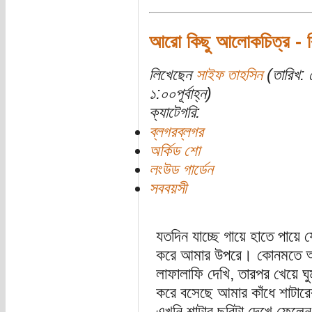
আরো কিছু আলোকচিত্র - বি
লিখেছেন
সাইফ তাহসিন
(তারিখ: 
১:০০পূর্বাহ্ন)
ক্যাটেগরি:
ব্লগরব্লগর
অর্কিড শো
লংউড গার্ডেন
সববয়সী
যতদিন যাচ্ছে গায়ে হাতে পায়ে
করে আমার উপরে। কোনমতে অফি
লাফালাফি দেখি, তারপর খেয়ে ঘ
করে বসেছে আমার কাঁধে শাটারে
এখনি শাটার ছবিটা দেখে ফেলেন,