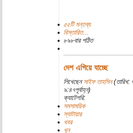
৫৫টি মন্তব্য
বিস্তারিত...
৮৯৮বার পঠিত
দেশ এগিয়ে যাচ্ছে
লিখেছেন
সাইফ তাহসিন
(তারিখ: 
৯:৪৭পূর্বাহ্ন)
ক্যাটেগরি:
সমসাময়িক
স্যাটায়ার
খবর
খুন