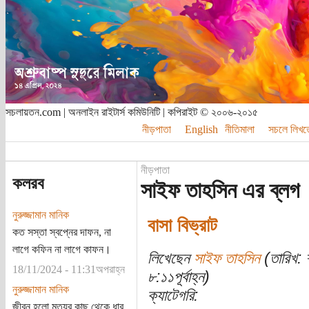
সচলায়তন.com | অনলাইন রাইটার্স কমিউনিটি | কপিরাইট © ২০০৬-২০১৫
নীড়পাতা
English
নীতিমালা
সচলে লিখত
নীড়পাতা
কলরব
সাইফ তাহসিন এর ব্লগ
নুরুজ্জামান মানিক
বাসা বিভ্রাট
কত সস্তা স্বপ্নের দাফন, না
লাগে কফিন না লাগে কাফন।
লিখেছেন
সাইফ তাহসিন
(তারিখ: 
18/11/2024 - 11:31অপরাহ্ন
৮:১১পূর্বাহ্ন)
নুরুজ্জামান মানিক
ক্যাটেগরি:
জীবন হলো মৃত্যুর কাছ থেকে ধার