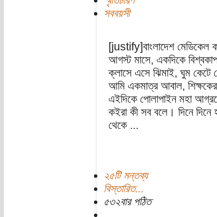
স্মৃতিচারণ
সববয়সী
[justify]বাংলাদেশ মেডিকেল ক
আগস্ট মাসে, একদিকে বিশ্বকাপ
ক্লাসে এসে ঝিমাই, ঘুম কেটে গ
আমি একমাত্র আবাল, শিক্ষকেরা
এইদিকে পোলাপাইন মহা আগ্রহ
কইরা কী সব বলে। দিনে দিনে 
থেকে ...
২৫টি মন্তব্য
বিস্তারিত...
৫৩২বার পঠিত