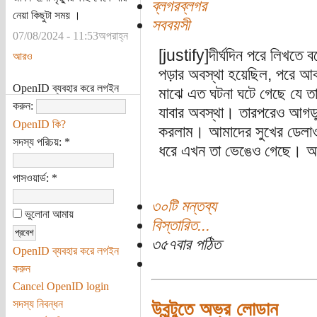
ব্লগরব্লগর
নেয়া কিছুটা সময় ।
সববয়সী
07/08/2024 - 11:53অপরাহ্ন
[justify]দীর্ঘদিন পরে লিখতে বস
আরও
পড়ার অবস্থা হয়েছিল, পরে আ
OpenID ব্যবহার করে লগইন
মাঝে এত ঘটনা ঘটে গেছে যে তা ন
করুন:
যাবার অবস্থা। তারপরেও আগডুম 
OpenID কি?
করলাম। আমাদের সুখের ডেলাওয়
সদস্য পরিচয়:
*
ধরে এখন তা ভেঙেও গেছে। আমি 
পাসওয়ার্ড:
*
৩০টি মন্তব্য
ভুলোনা আমায়
বিস্তারিত...
৩৫৭বার পঠিত
OpenID ব্যবহার করে লগইন
করুন
Cancel OpenID login
সদস্য নিবন্ধন
উবুন্টুতে অভ্র লোডান