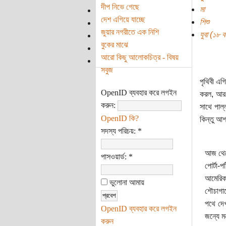
দীপ নিভে গেছে
মা
দেশ এগিয়ে যাচ্ছে
শিশু
জুয়ার নগরীতে এক নিশি
যুবা (১৮ বছ
বুকের মাঝে
আরো কিছু আলোকচিত্র - বিষয়
সবুজ
পৃথিবী এ
OpenID ব্যবহার করে লগইন
করল, আর 
করুন:
সাথে পাল্
OpenID কি?
কিন্তু আশ
সদস্য পরিচয়:
*
আজ থেক
পাসওয়ার্ড:
*
পোর্টা-
আমেরিকা
ভুলোনা আমায়
শৌচাগার
পথে দেখ
OpenID ব্যবহার করে লগইন
জন্যে ম
করুন