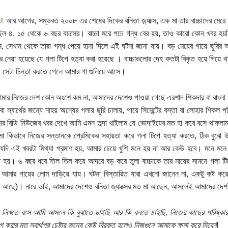
টা
আর আগের, সম্ভবত ২০০৮ এর শেষের দিকের বনিতা জ়্যাক্স, এক মা তার বাচ্চাদের মেরে র
ছিল ৪, ১৫ থেকে ৬ বছর বয়সের। বাচ্চা মরে পচে গন্ধ বের হয়, তাও কারো কোন খবর হয়ন
, সেখান থেকে তারা গন্ধ পেয়ে হানা দিলে এই ঘটনা জানা যায়। বড় মেয়ের গায়ে ছুরির আঘ
ে নেয়া হয়েছে যে গলা টিপে হত্যা করা হয়েছে । বাচ্চাগুলোর দেহ কতটা বিকৃত হয়ে গিয়ে থ
, সেটা চিন্তা করতে গেলে আমার গা গুলিয়ে আসে।
আমার নিজের দেশ কোন অংশে কম না, আমাদের দেশেও পাওয়া গেছে এরশাদ শিকদার বা বাংলা ভা
য বা স্বার্থের জন্যে নাহয় অন্যের গলায় ছুরি চালায়, পায়ে সিমেন্টের বস্তা বা লোহার শিকল 
বিডি নিউজের খবর দেখে আমি এমন তব্দা খাইলাম যে ভোদাইয়ের মত হা করে বসে থাকলাম, 
 কিভাবে নিজের সন্তানকে প্রেমিকের সহায়তা করে গলা টিপে হত্যা করতে, ঠিক বুঝে 
 যদি এই খবরটা মিথ্যা প্রমাণ হয়, আমার চেয়ে খুশি মনে হয় না আর কেউ হবে। মনে মনে চ
ত হয়। ৬ বছর ধরে তিল তিল করে আদরে বড় করে তুলা বাচ্চাকে তার মায়ের সামনে গলা টি
আমার গায়ের লোম দাড়িয়ে যায়। ঘটনা বিস্তারিত যারা এখনো জানেন না, একটু কষ্ট কর
 আছে)। নারে ভাই, আমাদের দেশেও বনিতা জ্যাক্সের মত মা আছেন, আসলেই আমাদের দেশট
া লিখতে বসে আমি আসলে কি বুঝাতে চাইছি আর কি বলতে চাইছি, নিজের কাছের পরিষ্কার 
গ করার মত স্বার্থপর চেষ্টার জন্যে কেউ বিরক্ত হলেও নিজগুনে আমাকে ক্ষমা করে দিবেন
]