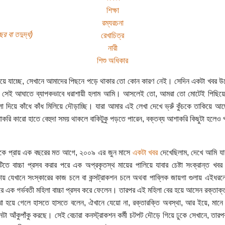
শিক্ষা
রম্যরচনা
র বা তদুর্দ্ধ)
রেখাচিত্র
নারী
শিশু অধিকার
গিয়ে যাচ্ছে, সেখানে আমাদের পিছনে পড়ে থাকার তো কোন কারণ নেই। সেদিন একটা খবর 
সেই আঘাতে ব্যাপকভাবে ধরাশায়ী হলাম আমি। আসলেই তো, আমরা তো মোটেই পিছিয়ে ন
লা দিয়ে কাঁধে কাঁধ মিলিয়ে দৌড়াচ্ছি। যারা আমার এই লেখা দেখে ভ্রুঁ কুঁচকে তাকিয়ে 
াকরি কারো হাতে বেহুদা সময় থাকলে বাকিটুকু পড়তে পারেন, বক্তব্য আশাকরি কিছুটা হলেও
ে প্রায় এক বছরের মত আগে, ২০০৯ এর জুন মাসে
একটা খবর
দেখেছিলাম, দেখে আমি যার
পটিতে বাচ্চা প্রসব করার পরে এক অপ্রকৃতস্থ মায়ের পালিয়ে যাবার চেষ্টা সংক্রান্ত
য় যেখানে সংস্কারের কাজ চলে বা কন্সট্রাকশন চলে অথবা পাব্লিক জায়গা গুলায় এইধর
ে এক গর্ভবতী মহিলা বাচ্চা প্রসব করে ফেলেন। তারপর এই মহিলা বের হয়ে আসেন রক্তাক্ত
া হয়ে গেলে হাসতে হাসতে বলেন, ঐখানে যেয়ো না, রক্তারক্তি অবস্থা, আর ইয়ে, মানে
নটা আঁকুপাঁকু করছে। সেই বেচারা কনস্ট্রাকশন কর্মী চটপট দৌড়ে গিয়ে ঢুকে সেখানে, তার