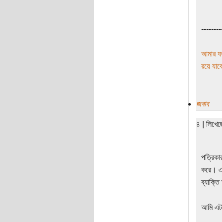
--------
আমার যত
রয়ে য
জবাব
৪ | লিখে
পত্রিকা
করে। এশ
ব্যাক্ত
আমি এটাক