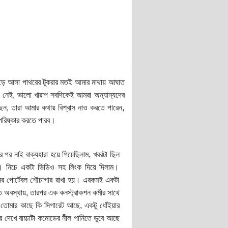
উড়ে আসা পাথরের টুকরার মতই আমার মাথায় আঘাত
েই, ভালো খারাপ সবদিকেই আমরা অন্যান্যদের
আছেন, তারা আমার কথায় বিশ্বাস নাও করতে পারেন,
 পরিষ্কার করতে পারব।
 পর নাই বাক্যহারা হয়ে গিয়েছিলাম, খবরটা ছিল
 খবর। নিচে একটা ভিডিও সহ লিংক দিয়ে দিলাম।
নের পোর্টেবল শৌচাগার রাখা হয়। এরকমই একটা
 অবস্থায়, তারপর এক কনস্ট্রাকশন কর্মীর সাথে
 তোমার কাছে কি সিগারেট আছে, একটু ধোঁইয়ার
পর দেখে বাচ্চাটা কমোডের নীল পানিতে ডুবে আছে