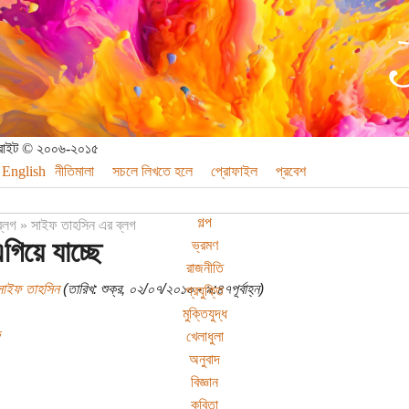
পিরাইট © ২০০৬-২০১৫
English
নীতিমালা
সচলে লিখতে হলে
প্রোফাইল
প্রবেশ
গল্প
ব্লগ
»
সাইফ তাহসিন এর ব্লগ
গিয়ে যাচ্ছে
ভ্রমণ
রাজনীতি
সাইফ তাহসিন
(তারিখ: শুক্র, ০২/০৭/২০১০ - ৯:৪৭পূর্বাহ্ন)
প্রযুক্তি
মুক্তিযুদ্ধ
খেলাধুলা
অনুবাদ
বিজ্ঞান
কবিতা