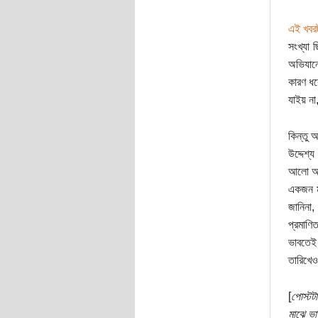
এই খবর
সংখ্যা 
অভিযানে
কারণ ধর
যাইয় না
কিন্তু 
উদ্দেশ্
আলো আর 
একজন মা
জানিনা,
প্রমাণি
ভাবতেই 
তারিখেও
[
পোস্টট
মাঝে ভা