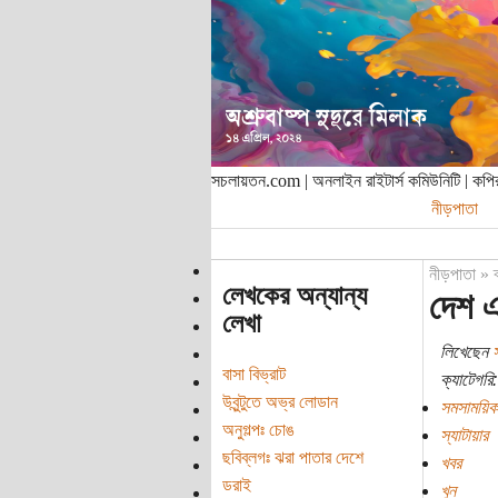
সচলায়তন.com | অনলাইন রাইটার্স কমিউনিটি | ক
নীড়পাতা
নীড়পাতা
»
লেখকের অন্যান্য
দেশ এ
লেখা
লিখেছেন
বাসা বিভ্রাট
ক্যাটেগরি:
উবুন্টুতে অভ্র লোডান
সমসাময়িক
অনুগল্পঃ চোঙ
স্যাটায়ার
ছবিব্লগঃ ঝরা পাতার দেশে
খবর
ডরাই
খুন