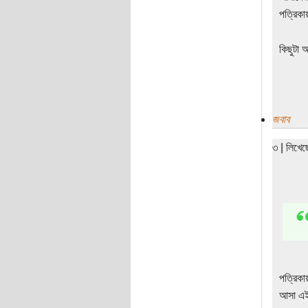
পত্রিকা
কিছুটা অ
জবাব
৩ | লিখে
পত্রিকা
আসা এই 