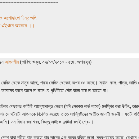
--------------------------------------
 অগোছালো চিন্তাগুলি,
াবে এইখানে অযতনে ।।
ছেন
আলমগীর
(তারিখ: শুক্র, ০২/০৭/২০১০ - ৫:৪৮অপরাহ্ন)
ে যেদিন থেকে মানুষ আছে, প্রায় সেদিন থেকেই অপরাধও আছে। স্থান, কাল, পাত্র, জাতি
 আমাদের কানে আসে না মানে যে পৃথিবীতে সেটা ঘটনা ঘটে না তাতো না।
 ঘটনার পেছনের কাহিনী আদ্যোপান্ত জেনে (যদি সেরকম নার্ভ থাকে) মনস্থির করা উচিৎ, তা
শের যে ঘটনাটা আপনাকে বিচলিত করেছে তাতে সংশ্লিষ্টদের অতীত জানাটা জরুরী। যতটা পত্র
আমি। মন বিষাদ করা খবর, কিন্তু এটাকে দুর্ঘটনা বলাই শ্রেয়।
দেশে যারা শরীয়া চালু করতে চায় তাদের এক নম্বর যুক্তি হলো, মধ্যপ্রাচ্যে আছে, যেখা