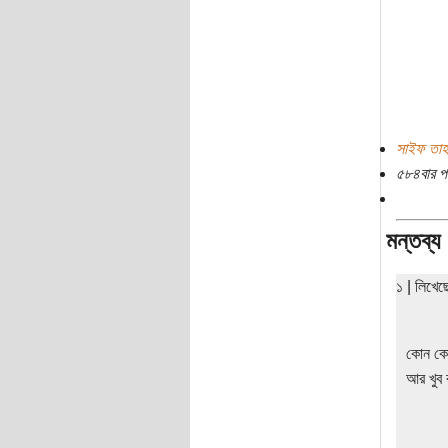
সাইফ তাহ
৫৮৪বার প
মন্তব্য
১ | লিখে
কোন কোন
আর খুব 