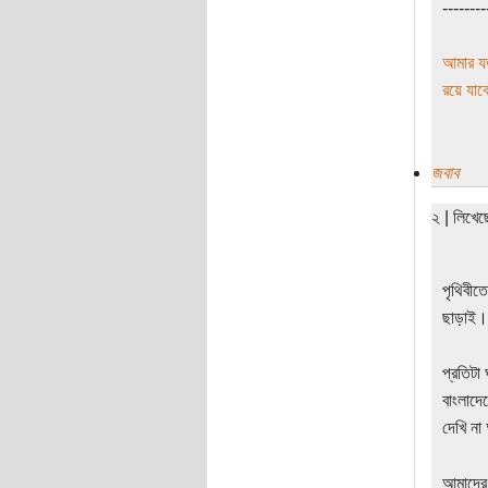
--------
আমার যত
রয়ে য
জবাব
২ | লিখে
পৃথিবীত
ছাড়াই।
প্রতিটা
বাংলাদে
দেখি না 
আমাদের 