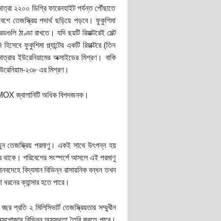
াপমাত্রা ২২০০ ডিগ্রি ফারেনহাইট পর্যন্ত পৌঁছাতে
শে তেজস্ক্রিয় পদার্থ ছড়িয়ে পড়বে। ফুকুশিমা
 রডগুলি ঠাণ্ডা রাখতে। যদি ছয়টি রিয়াক্টরেই মেল্ট
সেবে ফুকুশিমা প্ল্যান্টের একটি রিয়াক্টরে (তিন
াত্রার ইউরেনিয়ামের অক্সাইডের মিশ্রণ। বাকি
ইউরেনিয়াম-২৩৮ এর মিশ্রণ।
এই MOX জ্বালানিটি অধিক বিপদজনক।
নতুন তেজস্ক্রিয় পরমাণু। একই সাথে উৎপন্ন হয়
ি করে থাকে। পরিবেশের সংস্পর্শে আসলে এই পরমাণু
নবদেহে বিদ্যমান বিভিন্ন রাসায়নিক বন্ধন তখন
া ধরনের ক্যান্সার হতে পারে।
র প্রতি ২ মিলিসিভার্ট তেজস্ক্রিয়তার সম্মুখীন
এক্সপোজার বিভিন্ন অসুস্থতা তৈরি করতে পারে।