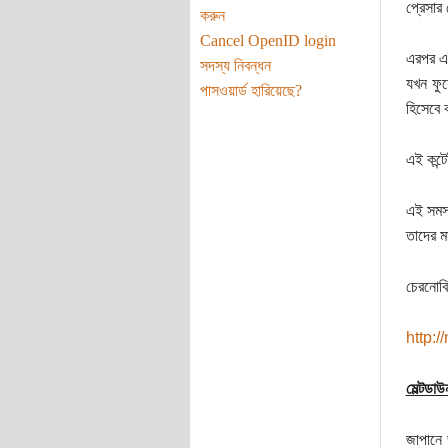
প্রেসার
করুন
Cancel OpenID login
এরপর এই 
সদস্য নিবন্ধন
যখন ফুয়
পাসওয়ার্ড হারিয়েছে?
হিসেবে 
এই কন্টে
এই সমস্
তাদের ম
চেরনোবিল
http:
মেল্টডা
জাপানে ভ