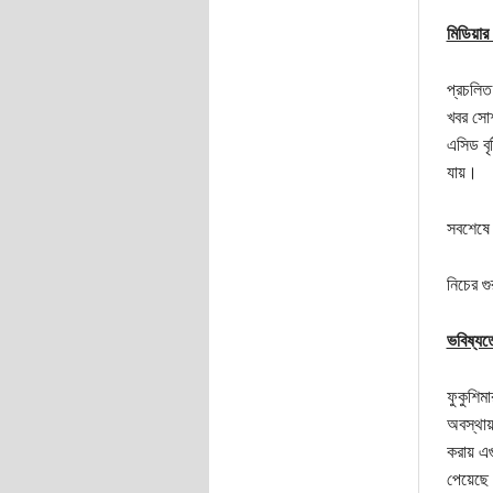
মিডিয়ার
প্রচলিত
খবর সোশ
এসিড বৃ
যায়।
সবশেষে 
নিচের গু
ভবিষ্যত
ফুকুশিম
অবস্থায
করায় এ
পেয়েছে