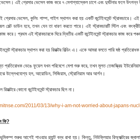
 ভেসেল। এই প্রেসার ভেসেল কাজ করে ৭ মেগাপ্যাস্কেল চাপে এবং দুর্ঘটনার ফলে উৎপন্ন
প্রেসার ভেসেল, কুলিং পাম্প, পাইপ স্থাপন করা হয় একটি কন্টেইনমেন্ট স্ট্রাকচারে। এই কন্
েল মেল্ট ডাউন হবে, তখন যেন তা ধারণ করতে পারে। এই স্ট্রাকচারটি স্টিল এবং কংক্রীট 
কাজ করে। প্রথম এই স্ট্রাকচারকে ঘিরে দ্বিতীয় একটি কন্টেইনমেন্ট স্ট্রাকচার কাজ করে পঞ
ইনমেন্ট স্ট্রাকচার স্থাপন করা হয় রিয়াক্টর বিল্ডিং এ। একে আমরা বলতে পারি ষষ্ঠ প্রতিরোধ
ত প্রতিরোধক ভেঙে ফুয়েল যখন পরিবেশে মেশা শুরু করে, তখন মূলত তেজস্ক্রিয় ইউরেনিয়াম 
াঝে উল্লেখযোগ্য হল, আয়োডিন, সিজিয়াম, স্ট্রোনিয়াম আর আর্গন।
 রিয়াক্টরে কোনো কন্টেইনমেন্ট স্ট্রাকচার ছিল না।
//mitnse.com/2011/03/13/why-i-am-not-worried-about-japans-nucl
উন কি?
ূমিকম্প শুরুর আগেই পাওয়ার প্ল্যান্ট বন্ধ রাখা হয়। কিন্তু, নিউক্লিয়ার রিঅ্যাক্টরের জ্ব