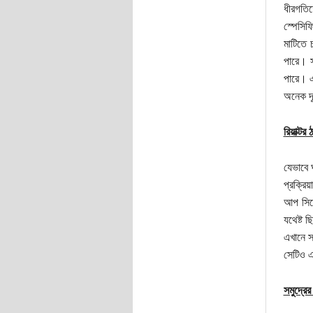
ধীরগতিতে
স্পেসিফ
মাটিতে 
পারে। স
পারে। এ
অনেক দ
রিয়াক্টর 
যেভাবে 
প্রক্রি
আপ সিস্
যথেষ্ট 
এখানে সম
সেটিও এ
সমুদ্রের