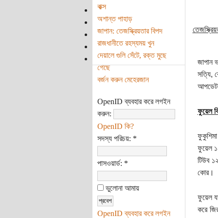
বাক্স
অশান্ত পাহাড়
তেজস্ক্রি
জাপান: তেজস্ক্রিয়তার বিপদ
রাজধানীতে রহস্যময় খুন
দেয়ালে গুলি সেঁটে, রক্ত মুছে
জাপান ভ
গেছে
সত্যি, 
বর্জন করুন মেহেরজান
আপডেট জ
OpenID ব্যবহার করে লগইন
ফুয়েল ক
করুন:
OpenID কি?
ফুকুশিম
সদস্য পরিচয়:
*
ফুয়েল ১
টিউব ১২
পাসওয়ার্ড:
*
কোর।
ভুলোনা আমায়
ফুয়েল য
করে জি
OpenID ব্যবহার করে লগইন