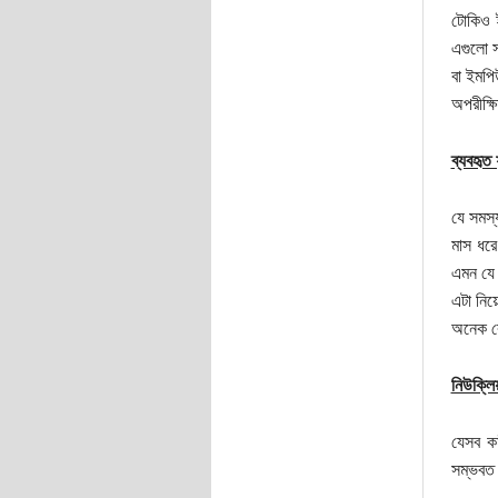
টোকিও ই
এগুলো স
বা ইমপি
অপরীক্ষ
ব্যবহৃত 
যে সমস্
মাস ধরে
এমন যে 
এটা নিয়
অনেক বে
নিউক্লিয়া
যেসব কর
সম্ভবত 