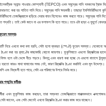
লেকট্রিক অ্যান্ড পাওয়ার কোম্প্যানী (TEPCO) এখন সমুদ্রের পানি দমকলের ট্রাক দিয়ে ছিটি
াধারণত: করা হয় পাতিত পানি দিয়ে। সমুদ্রের পানি ক্ষয়কারী। তাছাড়া ইমপিউরিটিগুলো কু
উরিটিগুলো তেজস্ক্রিয়াকে ছড়িয়ে দেয়ার বাহন হিসেবেও কাজ করতে পারে। সমুদ্রের পানি দি
িত পদ্ধতি। তাই কেউ জানে না এর ফলাফল কি হতে পারে। তবে এটা ছাড়া এ মুহূর্তে বোধহ
ফুয়েল সমস্যাঃ
যাটি নিয়ে এখনো কথা বলা হয়নি, সেটা হলো ব্যবহৃত (স্পেণ্ট) ফুয়েল সমস্যা। যেকোনো আ
 ঠাণ্ডা করা হয় প্ল্যাণ্টের কাছাকাছি কো্নো জায়গায়। ফুকুশিমাতে এগুলো রিয়্যাক্টরের 
বিপদ হলে ওটা ভেঙ্গে নীচে পড়বে। কিন্তু এখন ধারণা করা হচ্ছে যে এগুলো বাতাসে উন্মুক্ত
ে হয়তো কারও মাথা ঘামানোর সময় নেই, কারণ রিয়্যাক্টর ঠাণ্ডা করাটাই এখন মূল উদ্দেশ্য। 
শি এবং বিধ্বংসী হতে পারে, সেটা এর পরিমাণের উপরে নির্ভর করে।
র প্লান্টের কর্মীরাঃ
্মীরা এখন ফুকুশিমায় কাজ করছেন, তারা সম্ভবত তেজস্ক্রিয়াতে মারাত্মকভাবে এক্সপো
সেটা জানেন, এবং সেটা জেনেই এখনো রিয়্যাক্টর ঠাণ্ডা করার কাজ করে যাচ্ছেন।