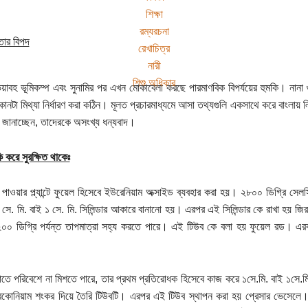
শিক্ষা
রম্যরচনা
য়তার বিপদ
রেখাচিত্র
নারী
শিশু অধিকার
য়াবহ ভূমিকম্প এবং সুনামির পর এখন মোকাবেলা করছে পারমাণবিক বিপর্যয়ের হুমকি। না
কোনটা মিথ্যা নির্ধারণ করা কঠিন। মূলত প্রচারমাধ্যমে আসা তথ্যগুলি একসাথে করে বাংলায় 
ানাচ্ছেন, তাদেরকে অসংখ্য ধন্যবাদ।
ি করে সুরক্ষিত থাকেঃ
া পাওয়ার প্ল্যান্টে ফুয়েল হিসেবে ইউরেনিয়াম অক্সাইড ব্যবহার করা হয়। ২৮০০ ডিগ্রি 
 সে. মি. বাই ১ সে. মি. সিলিন্ডার আকারে বানানো হয়। এরপর এই সিলিন্ডার কে রাখা হয় জ
০০ ডিগ্রি পর্যন্ত তাপমাত্রা সহ্য করতে পারে। এই টিউব কে বলা হয় ফুয়েল রড। এর
াতে পরিবেশে না মিশতে পারে, তার প্রথম প্রতিরোধক হিসেবে কাজ করে ১সে.মি. বাই ১সে.মি
রকোনিয়াম শংকর দিয়ে তৈরি টিউবটি। এরপর এই টিউব স্থাপন করা হয় প্রেসার ভেসেলে