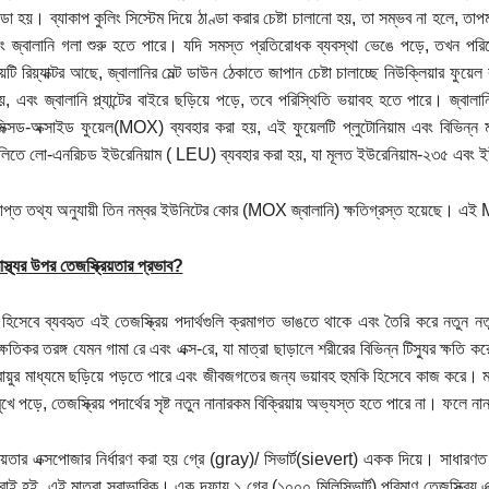
 ঠান্ডা হয়। ব্যাকাপ কুলিং সিস্টেম দিয়ে ঠাণ্ডা করার চেষ্টা চালানো হয়, তা সম্ভব না হলে, ত
ং জ্বালানি গলা শুরু হতে পারে। যদি সমস্ত প্রতিরোধক ব্যবস্থা ভেঙে পড়ে, তখন পরিবে
টে ছয়টি রিয়্যাক্টর আছে, জ্বালানির মেল্ট ডাউন ঠেকাতে জাপান চেষ্টা চালাচ্ছে নিউক্লিয়ার ফুয়েল
 এবং জ্বালানি প্ল্যান্টের বাইরে ছড়িয়ে পড়ে, তবে পরিস্থিতি ভয়াবহ হতে পারে। জ্বালানি হি
মিক্সড-অক্সাইড ফুয়েল(MOX) ব্যবহার করা হয়, এই ফুয়েলটি প্লুটোনিয়াম এবং বিভিন্ন ম
রগুলিতে লো-এনরিচড ইউরেনিয়াম ( LEU) ব্যবহার করা হয়, যা মূলত ইউরেনিয়াম-২৩৫ এবং 
রাপ্ত তথ্য অনুযায়ী তিন নম্বর ইউনিটের কোর (MOX জ্বালানি) ক্ষতিগ্রস্ত হয়েছে। 
াস্থ্যর উপর তেজস্ক্রিয়তার প্রভাব?
ি হিসেবে ব্যবহৃত এই তেজস্ক্রিয় পদার্থগুলি ক্রমাগত ভাঙতে থাকে এবং তৈরি করে নতুন 
ক্ষতিকর তরঙ্গ যেমন গামা রে এবং এক্স-রে, যা মাত্রা ছাড়ালে শরীরের বিভিন্ন টিস্যুর ক্ষত
বায়ুর মাধ্যমে ছড়িয়ে পড়তে পারে এবং জীবজগতের জন্য ভয়াবহ হুমকি হিসেবে কাজ করে। মা
ুখে পড়ে, তেজস্ক্রিয় পদার্থের সৃষ্ট নতুন নানারকম বিক্রিয়ায় অভ্যস্ত হতে পারে না। ফলে নান
রিয়তার এক্সপোজার নির্ধারণ করা হয় গ্রে (gray)/ সিভার্ট(sievert) একক দিয়ে। সাধারণত বছ
াই হই, এই মাত্রা স্বাভাবিক। এক দফায় ১ গ্রে (১০০০ মিলিসিভার্ট) পরিমাণ তেজস্ক্রিয় 