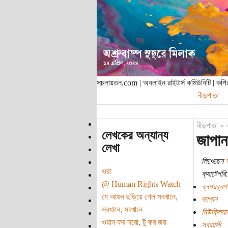
সচলায়তন.com | অনলাইন রাইটার্স কমিউনিটি | ক
নীড়পাতা
নীড়পাতা
»
লেখকের অন্যান্য
জাপান
লেখা
লিখেছেন
আ
ওরা
ক্যাটেগরি:
@ Human Rights Watch
ব্লগরব্লগ
যে আগুন ছড়িয়ে গেল সবখানে,
জাপান
সবখানে, সবখানে
নিউক্লিয়ার
ওয়ান ফর সরো, টু ফর জয়
সববয়সী