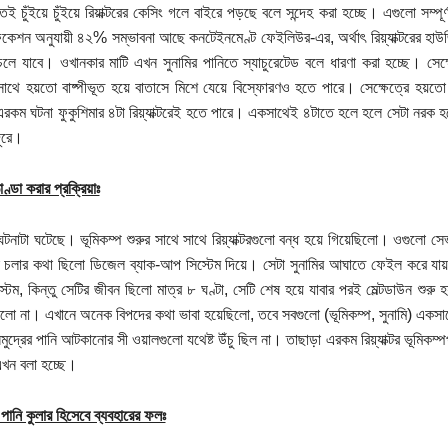
ই চুঁইয়ে চুঁইয়ে রিয়াক্টরের কেসিং গলে বাইরে পড়ছে বলে সন্দেহ করা হচ্ছে। এগুলো সম্পূর
িকেশন অনুযায়ী ৪২% সম্ভাবনা আছে কনটেইনমেণ্ট ফেইলিউর-এর, অর্থাৎ রিয়্যাক্টরের 
চলে যাবে। ওখানকার মাটি এখন সুনামির পানিতে স্যাচুরেটেড বলে ধারণা করা হচ্ছে। সেক
াথে হয়তো বাষ্পীভূত হয়ে বাতাসে মিশে যেয়ে বিস্ফোরণও হতে পারে। সেক্ষেত্রে হয
রকম ঘটনা ফুকুশিমার ৪টা রিয়্যাক্টরেই হতে পারে। একসাথেই ৪টাতে হলে হলে সেটা নরক
ূরে।
ঠাণ্ডা করার প্রক্রিয়াঃ
ঘটনাটা ঘটেছে। ভূমিকম্প শুরুর সাথে সাথে রিয়্যাক্টরগুলো বন্ধ হয়ে গিয়েছিলো। ওগুলো 
য়া চলার কথা ছিলো ডিজেল ব্যাক-আপ সিস্টেম দিয়ে। সেটা সুনামির আঘাতে ফেইল করে যায
টেম, কিন্তু সেটির জীবন ছিলো মাত্র ৮ ঘণ্টা, সেটি শেষ হয়ে যাবার পরই মেল্টডাউন শুরু
ছিলো না। এখানে অনেক বিপদের কথা ভাবা হয়েছিলো, তবে সবগুলো (ভূমিকম্প, সুনামি) একসা
ুদ্রের পানি আটকানোর সী ওয়ালগুলো যথেষ্ট উঁচু ছিল না। তাছাড়া এরকম রিয়্যাক্টর ভূমিকম্প
খন বলা হচ্ছে।
 পানি কুলার হিসেবে ব্যবহারের ফলঃ