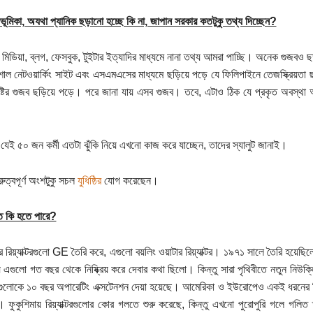
 ভূমিকা, অযথা প্যানিক ছড়ানো হচ্ছে কি না, জাপান সরকার কতটুকু তথ্য দিচ্ছেন?
 মিডিয়া, ব্লগ, ফেসবুক, টুইটার ইত্যাদির মাধ্যমে নানা তথ্য আমরা পাচ্ছি। অনেক গুজবও ছ
াল নেটওয়ার্কিং সাইট এবং এসএমএসের মাধ্যমে ছড়িয়ে পড়ে যে ফিলিপাইনে তেজস্ক্রিয়তা ছ
ষ্টির গুজব ছড়িয়ে পড়ে। পরে জানা যায় এসব গুজব। তবে, এটাও ঠিক যে প্রকৃত অবস্থ
যেই ৫০ জন কর্মী এতটা ঝুঁকি নিয়ে এখনো কাজ করে যাচ্ছেন, তাদের স্যালুট জানাই।
রুত্বপূর্ণ অংশটুকু সচল
যুধিষ্ঠির
যোগ করেছেন।
ে কি হতে পারে?
ার রিয়্যাক্টরগুলো GE তৈরি করে, এগুলো বয়লিং ওয়াটার রিয়্যাক্টর। ১৯৭১ সালে তৈরি হয
় এগুলো গত বছর থেকে নিষ্ক্রিয় করে দেবার কথা ছিলো। কিন্তু সারা পৃথিবীতে নতুন নিউক্লিয
গুলোকে ১০ বছর অপারেটিং এক্সটেনশন দেয়া হয়েছে। আমেরিকা ও ইউরোপেও একই ধরনের রি
। ফুকুশিমায় রিয়্যাক্টরগুলোর কোর গলতে শুরু করেছে, কিন্তু এখনো পুরোপুরি গলে গলিত