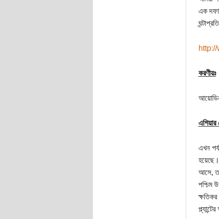
এক দফায় 
ঘন্টাপ্
http:
করণীয়ঃ
আয়োডিন 
এশিয়ার 
এখন পর্
হয়েছে। 
আসে, তা
পশ্চিম 
ক্ষতিকর
প্ল্যান