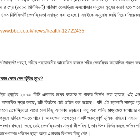
৪ গ্রে (৪০০০ মিলিসিভার্ট) পরিমাণ তেজস্ক্রিয় এক্সপোজার মানুষের মৃত্যুর কারণ হতে পারে।
রতি ৪০০ মিলিসিভার্ট তেজস্ক্রিয়তা সনাক্ত করা হয়েছে। সবাইকে অনুরোধ করছি নিচের লিঙ্কের
//www.bbc.co.uk/news/health-12722435
ট্যাবলেট গ্রহণ, শরীরে প্রয়োজনীয় আয়োডিন থাকলে শরীর তেজস্ক্রিয় আয়োডিন গ্রহণ ক
কোন কোন দেশ ঝুঁকির মুখে?
যন্ত প্ল্যান্টের ২০-৩০ কিমি এলাকার মধ্যে কাউকে না থাকার নির্দেশ দেয়া হয়েছে, এই
অসমর্থিত সূত্র বলছে, দুটি রিয়াক্টরে মেল্ট ডাউন শুরু হয়েছে। যদি এই জ্বালানি সমস্ত প
হলে তেজস্ক্রিয়তা আরো বেশ কিছু এলাকায় ছড়াবে। বায়ু এবং পানির মাধ্যমেও জাপানের কাছা
উপকূলে ছড়িয়ে পড়তে পারে। আবহাওয়া এক্ষেত্রে একটি গুরুত্বপূর্ণ ভূমিকা রাখবে। এছাড়া 
 প্রভাব রাখবে। তবে, সেই তেজস্ক্রিয়তার মাত্রা কী পরিমাণ, তার উপর নির্ভর করছে ক্ষতির
্টের আশেপাশের পরিবেশ ছাড়া অন্য এলাকায় বিপদের কিছু নেই।