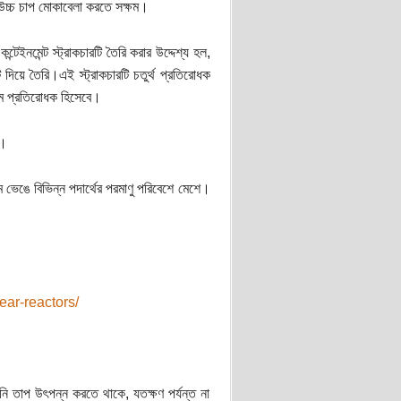
 উচ্চ চাপ মোকাবেলা করতে সক্ষম।
টেইনমেন্ট স্ট্রাকচারটি তৈরি করার উদ্দেশ্য হল,
দিয়ে তৈরি।এই স্ট্রাকচারটি চতুর্থ প্রতিরোধক
্চম প্রতিরোধক হিসেবে।
ক।
ভেঙে বিভিন্ন পদার্থের পরমাণু পরিবেশে মেশে।
ear-reactors/
ালানি তাপ উৎপন্ন করতে থাকে, যতক্ষণ পর্যন্ত না