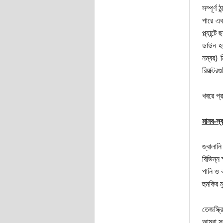
সম্পূর্ণ
পারে এব
প্ল্যান্
ডাউন হয়,
নম্বর) 
রিয়াক্ট
খবরে প্
মানব-স্ব
জ্বালান
বিভিন্ন 
পানি ও 
হুমকির ম
তেজস্ক্
আমরা সব