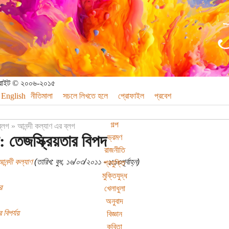
পিরাইট © ২০০৬-২০১৫
English
নীতিমালা
সচলে লিখতে হলে
প্রোফাইল
প্রবেশ
গল্প
ব্লগ
»
আনন্দী কল্যাণ এর ব্লগ
: তেজস্ক্রিয়তার বিপদ
ভ্রমণ
রাজনীতি
নন্দী কল্যাণ
(তারিখ: বুধ, ১৬/০৩/২০১১ - ১:১৩পূর্বাহ্ন)
প্রযুক্তি
মুক্তিযুদ্ধ
র
খেলাধুলা
অনুবাদ
 বিপর্যয়
বিজ্ঞান
কবিতা