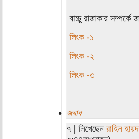
বাচ্চু রাজাকার সম্পর্ক
লিংক -১
লিংক -২
লিংক -৩
জবাব
৭ | লিখেছেন
রাহিন হায়দ