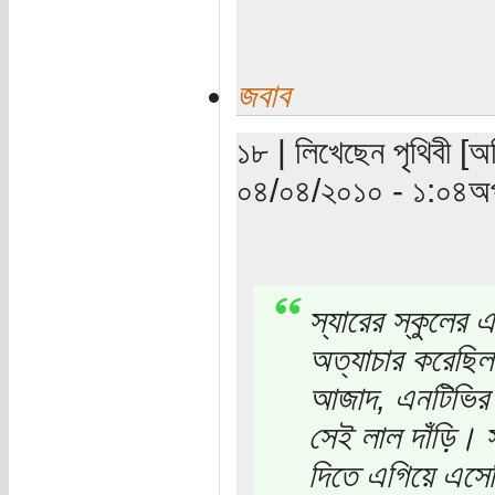
জবাব
১৮ | লিখেছেন পৃথিবী [অ
০৪/০৪/২০১০ - ১:০৪অপ
স্যারের স্কুলের এক
অত্যাচার করেছিল 
আজাদ, এনটিভির 'ই
সেই লাল দাঁড়ি। স্ব
দিতে এগিয়ে এসেছি