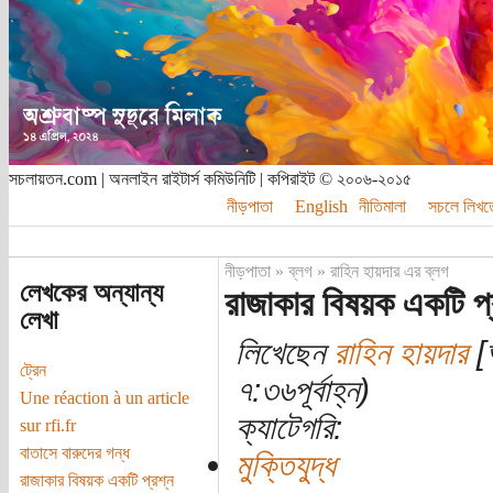
সচলায়তন.com | অনলাইন রাইটার্স কমিউনিটি | কপিরাইট © ২০০৬-২০১৫
নীড়পাতা
English
নীতিমালা
সচলে লিখত
নীড়পাতা
»
ব্লগ
»
রাহিন হায়দার এর ব্লগ
লেখকের অন্যান্য
রাজাকার বিষয়ক একটি প্
লেখা
লিখেছেন
রাহিন হায়দার
[অ
ট্রেন
৭:৩৬পূর্বাহ্ন)
Une réaction à un article
ক্যাটেগরি:
sur rfi.fr
বাতাসে বারুদের গন্ধ
মুক্তিযুদ্ধ
রাজাকার বিষয়ক একটি প্রশ্ন