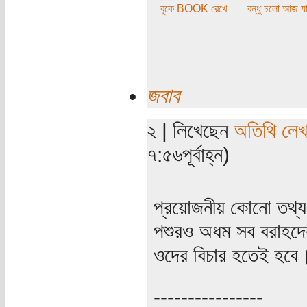
বুকে BOOK রেখে
বন্ধু চলো আজ যা
জবাব
২ | লিখেছেন
অতিথি লে
৭:৫৬পূর্বাহ্ন)
প্রয়োজনীয় কোনো তথ্
পশুরও অধম সব বরাহদের 
ওদের বিচার হতেই হবে
----------------