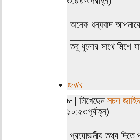
৩:৪৪অপরাহ্ন)
অনেক ধন্যবাদ আপনা
_____________
তবু ধুলোর সাথে মিশে যা
জবাব
৮ | লিখেছেন
সচল জাহি
১০:৫৩পূর্বাহ্ন)
প্রয়োজনীয় তথ্য দিতে প