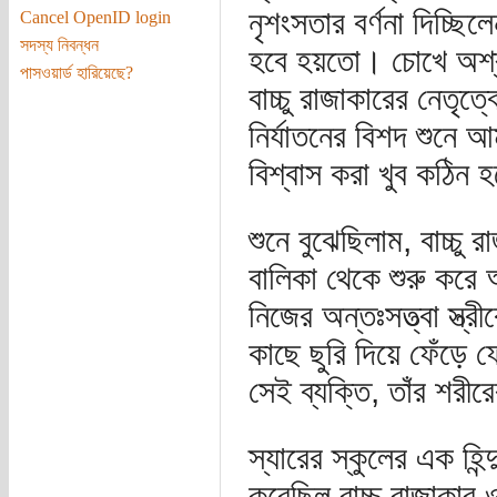
নৃশংসতার বর্ণনা দিচ্ছ
Cancel OpenID login
সদস্য নিবন্ধন
হবে হয়তো। চোখে অশ্রু 
পাসওয়ার্ড হারিয়েছে?
বাচ্চু রাজাকারের নেতৃ
নির্যাতনের বিশদ শুনে
বিশ্বাস করা খুব কঠিন 
শুনে বুঝেছিলাম, বাচ্চু 
বালিকা থেকে শুরু করে অ
নিজের অন্তঃসত্ত্বা স্ত
কাছে ছুরি দিয়ে ফেঁড়ে 
সেই ব্যক্তি, তাঁর শর
স্যারের স্কুলের এক হিন্
করেছিল বাচ্চু রাজাকা