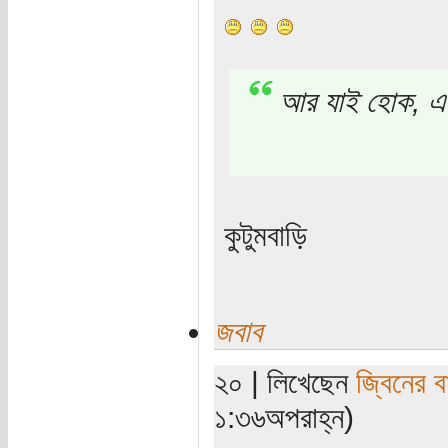
আর যাই হোক, এই 
কুটুমবাড়ি
জবাব
২০ | লিখেছেন
জ্বিনের ব
১:৩৬অপরাহ্ন)