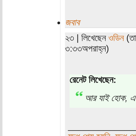
জবাব
২৩ | লিখেছেন
ওডিন
(তা
৩:৩৩অপরাহ্ন)
রেনেট লিখেছেন:
আর যাই হোক, এই 
_____________