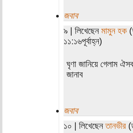
জবাব
৯ | লিখেছেন
মামুন হক
(
১১:১৬পূর্বাহ্ন)
ঘৃণা জানিয়ে গেলাম ঐস
জানাব
জবাব
১০ | লিখেছেন
তানভীর
(ত