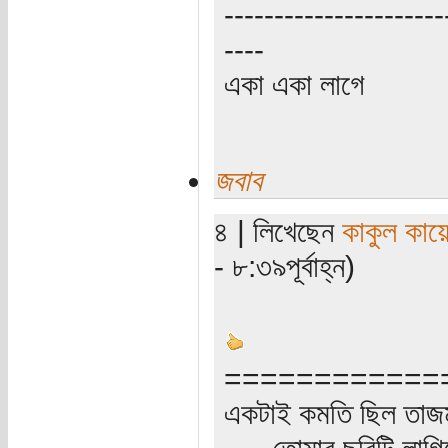
----------------------
----
একা একা লাগে
জবাব
৪ | লিখেছেন
কাকুল কায়
- ৮:৩৯পূর্বাহ্ন)
============
একটাই কমতি ছিল তাজ
......তোমার ছবিটি লাগি