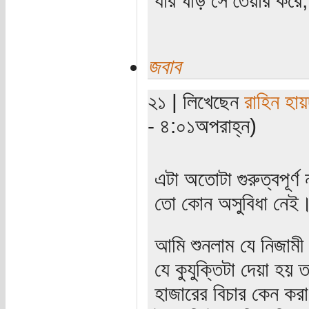
জবাব
২১ | লিখেছেন
রাহিন হায়
- ৪:০১অপরাহ্ন)
এটা অতোটা গুরুত্বপূর্ণ
তো কোন অসুবিধা নেই
আমি শুনলাম যে নিজামী
যে কুযুক্তিটা দেয়া হয়
হাজারের বিচার কেন করা