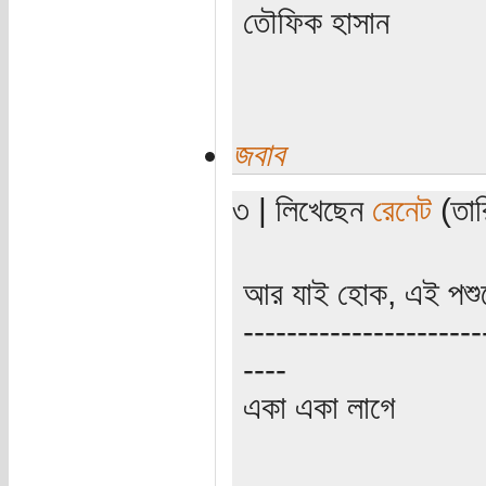
তৌফিক হাসান
জবাব
৩ | লিখেছেন
রেনেট
(তার
আর যাই হোক, এই পশুদে
----------------------
----
একা একা লাগে