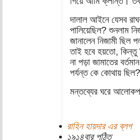
গিয়ে আমি ক্লান্ত। তর
দালাল আইনে যেসব রাঘব
পালিয়েছিল? শুনলাম নি
জানালেন নিজামী ছিল প
তাই হবে হয়তো, কিন্তু 
না পড়া জামাতের বর্তমান 
পর্যন্ত কে কোথায় ছিল
মন্তব্যের ঘরে আলোক
রাহিন হায়দার এর ব্লগ
১৯১৪বার পঠিত