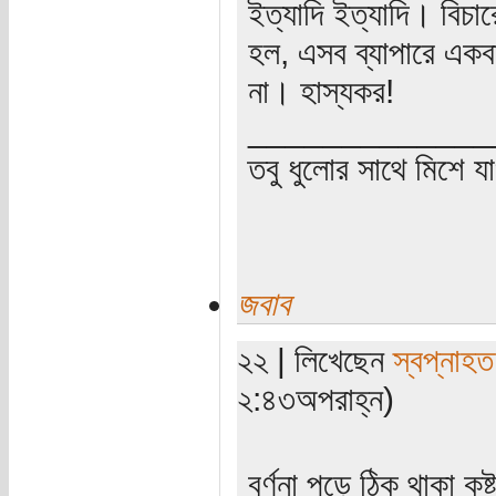
ইত্যাদি ইত্যাদি। বিচা
হল, এসব ব্যাপারে একব
না। হাস্যকর!
_____________
তবু ধুলোর সাথে মিশে যা
জবাব
২২ | লিখেছেন
স্বপ্নাহত
২:৪৩অপরাহ্ন)
বর্ণনা পড়ে ঠিক থাকা কষ