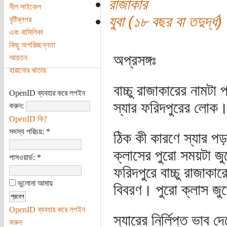
রাজাকার
নীল সাইকেল
যুবা (১৮ বছর বা তদুর্দ্ধ)
বৃষ্টিব্লগর
এবং বাসিলিকা
কিছু অপরিচ্ছন্নতা
অপ্রসঙ্গঃ
আয়তন
হারানোর খাতায়
বাচ্চু রাজাকারের নামট
OpenID ব্যবহার করে লগইন
স্যার ফরিদপুরের লোক।
করুন:
OpenID কি?
সদস্য পরিচয়:
*
ঠিক কী কারণে স্যার প
ক্লাসের পুরো সময়টা জ
পাসওয়ার্ড:
*
ফরিদপুরে বাচ্চু রাজাকা
ভুলোনা আমায়
বিবরণ। পুরো ক্লাস জু
OpenID ব্যবহার করে লগইন
স্যারের নির্লিপ্ত ভাব
করুন