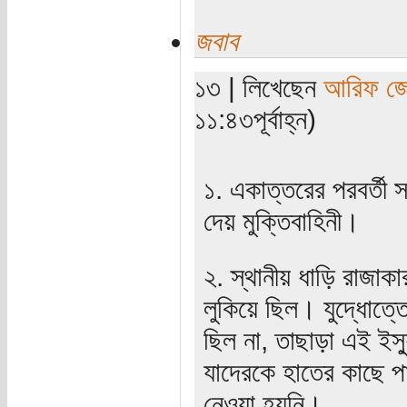
জবাব
১৩ | লিখেছেন
আরিফ জ
১১:৪৩পূর্বাহ্ন)
১. একাত্তরের পরবর্তী 
দেয় মুক্তিবাহিনী।
২. স্থানীয় ধাড়ি রাজাক
লুকিয়ে ছিল। যুদ্ধোত্
ছিল না, তাছাড়া এই ইস্
যাদেরকে হাতের কাছে প
নেওয়া হয়নি।