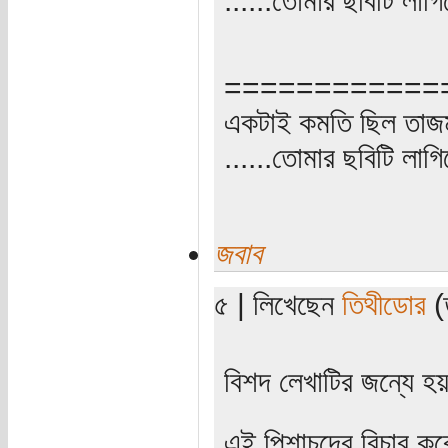
============
একটাই কমতি ছিল তাজ
......তোমার ছবিটি লাগি
জবাব
৫ | লিখেছেন
তিথীডোর
(ত
বিশদ লেখাটির জন্যে হ
এই পিশাচদের বিচার ক