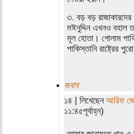
৩. বড় বড় রাজাকারদের 
মঈনুদ্দিন এখনও বহাল তবি
মূল হোতা। গোলাম পাকি
পাকিস্তানি রাষ্ট্রের প
জবাব
১৪ | লিখেছেন
আরিফ জ
১১:৪৫পূর্বাহ্ন)
আমার জানামতে খান এ স