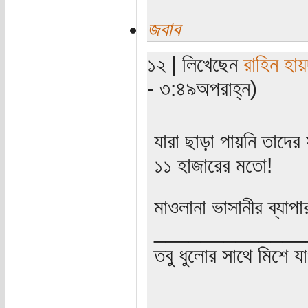
জবাব
১২ | লিখেছেন
রাহিন হায়
- ৩:৪৯অপরাহ্ন)
যারা ছাড়া পায়নি তাদের
১১ হাজারের মতো!
মাওলানা ভাসানীর ব্যাপ
_____________
তবু ধুলোর সাথে মিশে যা