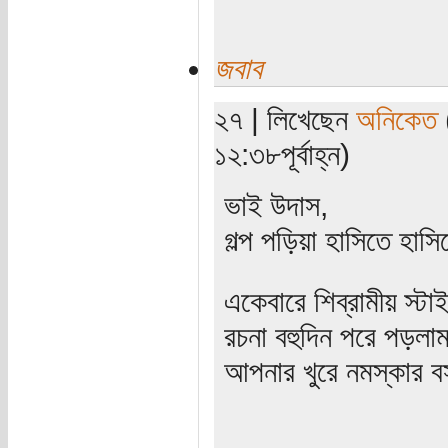
জবাব
২৭ | লিখেছেন
অনিকেত
(
১২:৩৮পূর্বাহ্ন)
ভাই উদাস,
গল্প পড়িয়া হাসিতে হাস
একেবারে শিব্রামীয় স্ট
রচনা বহুদিন পরে পড়লা
আপনার খুরে নমস্কার ব