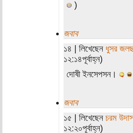
)
জবাব
১৪ | লিখেছেন
ধুসর জলছ
১২:১৪পূর্বাহ্ন)
দোষী ইনসেপসন।
জবাব
১৫ | লিখেছেন
চরম উদা
১২:২০পূর্বাহ্ন)