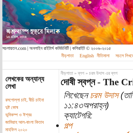
সচলায়তন.com | অনলাইন রাইটার্স কমিউনিটি | কপিরাইট © ২০০৬-২০১৫
নীড়পাতা
English
নীতিমালা
সচলে লিখত
নীড়পাতা
»
ব্লগ
»
চরম উদাস এর ব্লগ
লেখকের অন্যান্য
দোষী স্বপ্ন - The 
লেখা
লিখেছেন
চরম উদাস
(তার
রসগোল্লা চাই, বীচি চাইনা
১১:৪৩অপরাহ্ন)
দুষ্ট কোষ
ক্যাটেগরি:
ভূমিকম্প ও ঈশ্বর
জামিয়াহ আল-বাংলা কিতাব
গল্প
মাহফিল ২০২০