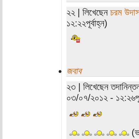
২২ | লিখেছেন
চরম উদা
১২:২২পূর্বাহ্ন)
জবাব
২৩ | লিখেছেন তদানিন্তন 
০৩/০৭/২০১২ - ১২:২৬পূর্
(ভ