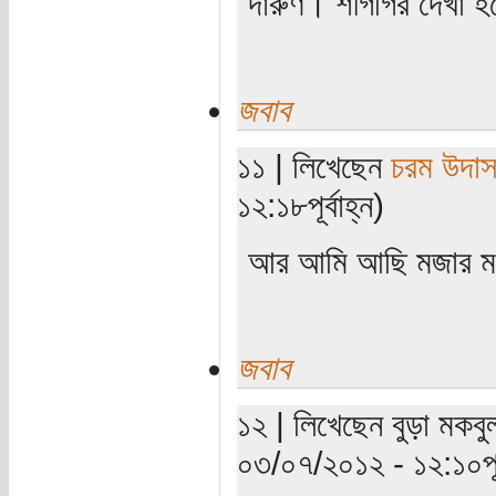
দারুণ। শীগগির দেখা 
জবাব
১১ | লিখেছেন
চরম উদা
১২:১৮পূর্বাহ্ন)
আর আমি আছি মজার ম
জবাব
১২ | লিখেছেন বুড়া মকবুল
০৩/০৭/২০১২ - ১২:১০পূর্