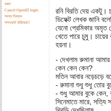
করুন
রনি বিরতি দেয় একটু। চ
Cancel OpenID login
সদস্য নিবন্ধন
ডিফেক্ট লেখক জানি বলে
পাসওয়ার্ড হারিয়েছে?
যেনো প্রেমিকার অমৃত ঠ
খেতে পারে চুমু। চায়ে
হয়না।
- দেখলাম রুমানা আমা
কেন কেন কেন?
মতিন আবার নড়েচড়ে ব
- রুমানা শুধু শুধু তোর
- শুধু আমার বুকে কেন
সিনেমাতে মারে, সত্যি 
থ্রিডি দেখছিলাম ...