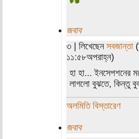
জবাব
৩ | লিখেছেন
সবজান্তা
(
১১:৫৮অপরাহ্ন)
হা হা... ইনসেপশনের ম
লাগলো বুঝতে, কিন্তু 
অলমিতি বিস্তারেণ
জবাব