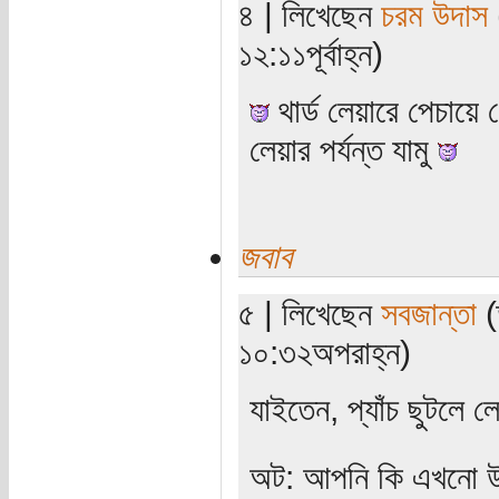
৪ | লিখেছেন
চরম উদাস
১২:১১পূর্বাহ্ন)
থার্ড লেয়ারে পেচায়ে
লেয়ার পর্যন্ত যামু
জবাব
৫ | লিখেছেন
সবজান্তা
(
১০:৩২অপরাহ্ন)
যাইতেন, প্যাঁচ ছুটলে 
অট: আপনি কি এখনো উট