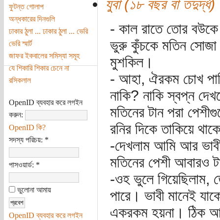
যুবা (১৮ বছর বা তদুর্দ্ধ)
ফুটন্ত গোলাপ
অন্ধকারের দিনগুলি
- কাল রাতে তোর বউকে 
ঢাকার ঠুলা ... ঢাকার ঠুলা ... ভেরি
ভুরু কুঁচকে মতিন সোজ
ভেরি স্মার্ট
জাফর ইকবালের সমিস্যা সমূহ
মুশকিল।
যে শিকারি শিকার চেনে না
- আহা, ঐরকম চোখ পাকিয
রসিকলাল
নাকি? নাকি স্বপ্ন দে
OpenID ব্যবহার করে লগইন
মতিনের টান পরা পেশীগু
করুন:
রনির দিকে তাকিয়ে থাক
OpenID কি?
সদস্য পরিচয়:
*
-দেখলাম আমি আর ভাবী
মতিনের পেশী আবারও টান ট
পাসওয়ার্ড:
*
-ওহ ভুলে গিয়েছিলাম, 
ভুলোনা আমায়
পারে। ভাবী মানেই যা
একরকম হয়না। ঠিক আছে
OpenID ব্যবহার করে লগইন