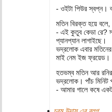
- ওইটা পিউর স্বপ্ন। 
মতিন বিরক্ত হয়ে বলে,
- এই কুতুব কেডা রে? 
প্যানপ্যান লাগাইছে।
ভদ্রলোক এবার মতিনের 
মাই নেম ইজ ফ্রয়েড। 
হতভম্ব মতিন আর রনির স
ভদ্রলোক। পাঁচ মিনিট পর
- আমার গালে কষে একটা 
চরম উদাস এর ব্লগ