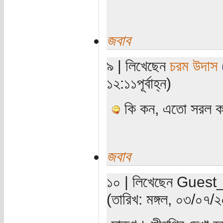
জবাব
৯ | লিখেছেন
চরম উদাস
(
১২:১১পূর্বাহ্ন)
কি কন, এতো সরল করল
জবাব
১০ | লিখেছেন Guest_W
(তারিখ: মঙ্গল, ০৩/০৭/২০