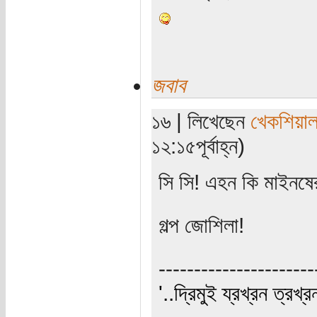
জবাব
১৬ | লিখেছেন
খেকশিয়া
১২:১৫পূর্বাহ্ন)
সি সি! এহন কি মাইনষে
গল্প জোশিলা!
----------------------
'..দ্রিমুই য্রখ্রন ত্রখ্র