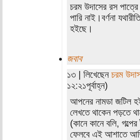
চরম উদাসের রস পাত্রে এ
পারি নাই।বর্ণনা যথারী
হইছে।
জবাব
১৩ | লিখেছেন
চরম উদা
১২:২১পূর্বাহ্ন)
আপনের নামডা জটিল হই
লেখতে থাকেন পড়তে থ
(কানে কানে বলি, গল্পের
ফেলবে এই আশাতে আছি