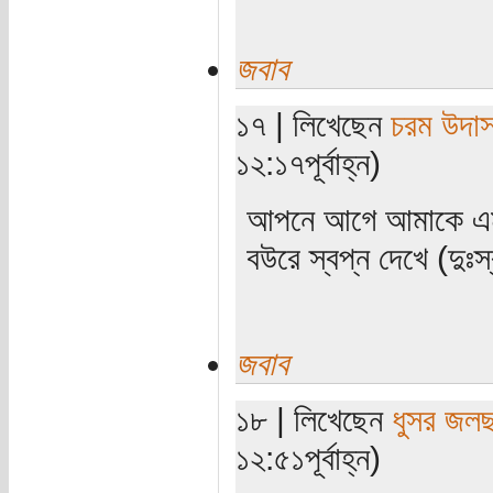
জবাব
১৭ | লিখেছেন
চরম উদা
১২:১৭পূর্বাহ্ন)
আপনে আগে আমাকে এমন 
বউরে স্বপ্ন দেখে (দুঃ
জবাব
১৮ | লিখেছেন
ধুসর জলছ
১২:৫১পূর্বাহ্ন)