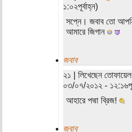
১:০২পূর্বাহ্ন)
সপ্নে। জবাব তো আপন
আমারে জিগান
জবাব
২১ | লিখেছেন তোফায়েল 
০৩/০৭/২০১২ - ১২:১৬পূর্
আহারে পদ্মা ব্রিজ!
জবাব