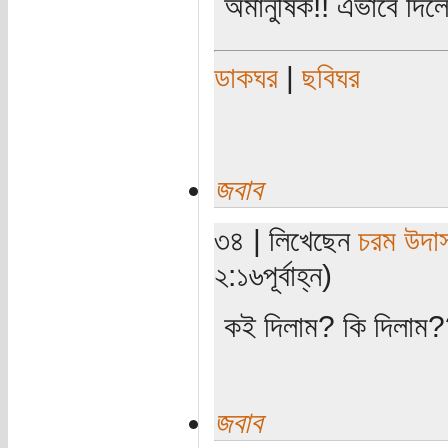
অমানুষিক!! এভাবে দিলে
ডাকঘর
|
ছবিঘর
জবাব
৩৪ | লিখেছেন
চরম উদা
২:১৬পূর্বাহ্ন)
কই দিলাম? কি দিলাম
জবাব