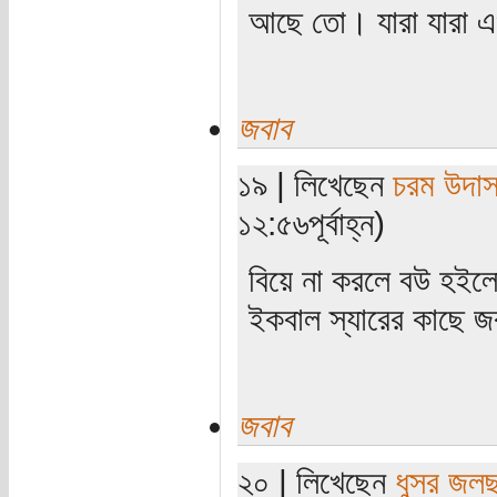
আছে তো। যারা যারা এ
জবাব
১৯ | লিখেছেন
চরম উদা
১২:৫৬পূর্বাহ্ন)
বিয়ে না করলে বউ হইলো
ইকবাল স্যারের কাছে জ
জবাব
২০ | লিখেছেন
ধুসর জলছ