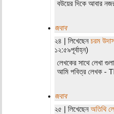
বউয়ের দিকে আবার নজর 
জবাব
২৪ | লিখেছেন
চরম উদা
১২:৫৯পূর্বাহ্ন)
লেখকের সাথে লেখা গুল
আমি পবিত্র লেখক -
জবাব
২৫ | লিখেছেন
অতিথি ল