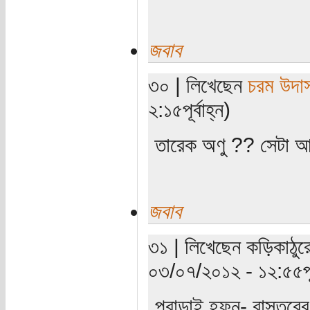
জবাব
৩০ | লিখেছেন
চরম উদা
২:১৫পূর্বাহ্ন)
তারেক অণু ?? সেটা 
জবাব
৩১ | লিখেছেন কড়িকাঠুরে
০৩/০৭/২০১২ - ১২:৫৫পূর্
পুরাডাই হফ্ন- বাস্তবে