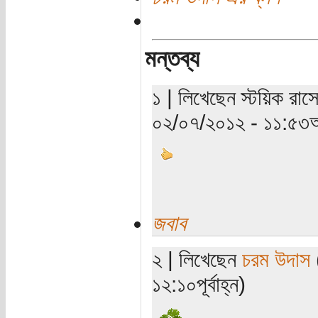
মন্তব্য
১ | লিখেছেন স্টয়িক রাস
০২/০৭/২০১২ - ১১:৫৩অ
জবাব
২ | লিখেছেন
চরম উদাস
(
১২:১০পূর্বাহ্ন)