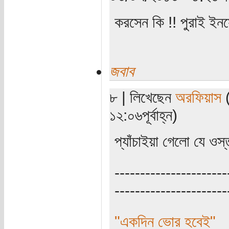
করসেন কি !! পুরাই ই
জবাব
৮ | লিখেছেন
অরফিয়াস
(
১২:০৬পূর্বাহ্ন)
প্যাঁচাইয়া গেলো যে ওস্
----------------------
----------------------
"একদিন ভোর হবেই"