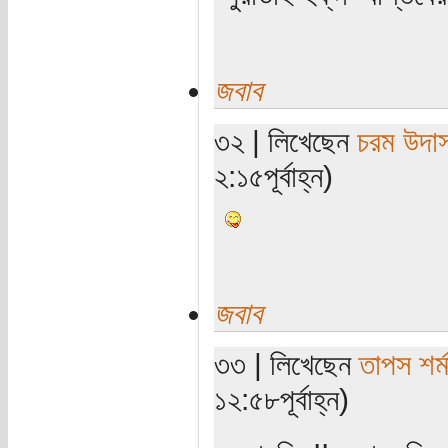
জবাব
৩২ | লিখেছেন
চরম উদা
২:১৫পূর্বাহ্ন)
জবাব
৩৩ | লিখেছেন
তাপস শর্ম
১২:৫৮পূর্বাহ্ন)