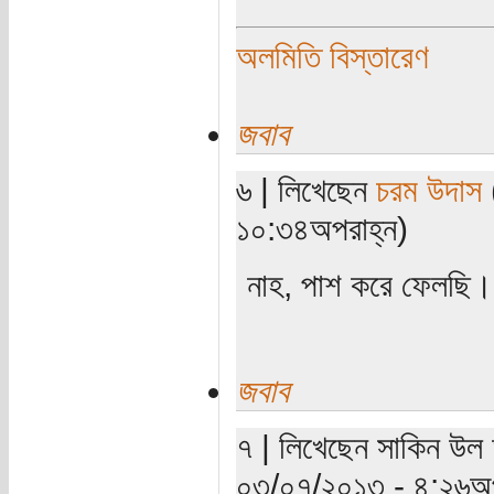
অলমিতি বিস্তারেণ
জবাব
৬ | লিখেছেন
চরম উদাস
(
১০:৩৪অপরাহ্ন)
নাহ, পাশ করে ফেলছি। 
জবাব
৭ | লিখেছেন সাকিন উল 
০৩/০৭/২০১৩ - ৪:২৬অপ