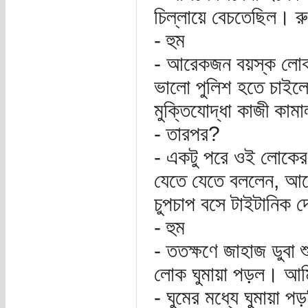
চিল্লায়ে বেচতেছিল। র
- হুম
- আরেকজন বয়স্ক লোক 
ভালো পুলিশ হতে চাইলে ম
মুক্তিযোদ্ধা কাজী কা
- তারপর?
- একটু পরে ওই লোকের ম
যেতে যেতে বললেন, আরেক
চুপচাপ বসে টাইটানিক 
- হুম
- ততক্ষণে জাহাজ ডুবা 
লোক ঘুমায়া পড়ল। আমি
- ঘুমের মধ্যে ঘুমায়া 