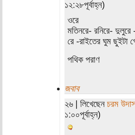
১২:২৮পূর্বাহ্ন)
ওরে
মতিনরে- রনিরে- দুলুরে
রে -রাইতের ঘুম ছুইটা 
পথিক পরাণ
জবাব
২৬ | লিখেছেন
চরম উদা
১:০০পূর্বাহ্ন)