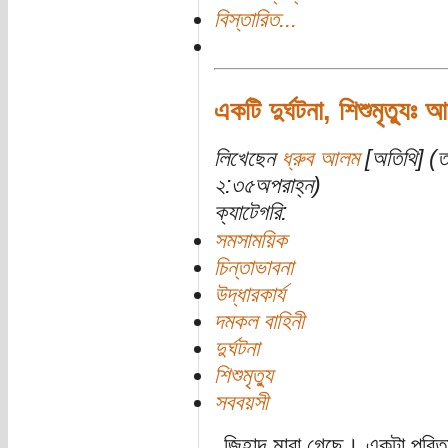
বিস্তারিত...
একটি দুর্ঘটনা, শিশুমৃত্যুঃ 
লিখেছেন
ধ্রুব আলম
[অতিথি] (ত
২:৩৫অপরাহ্ন)
ক্যাটেগরি:
সমসাময়িক
চিন্তাভাবনা
উদ্ধারকার্য
দমকল বাহিনী
দুর্ঘটনা
শিশুমৃত্যু
সববয়সী
জিহাদ মারা গেছে। একটা পরিত্