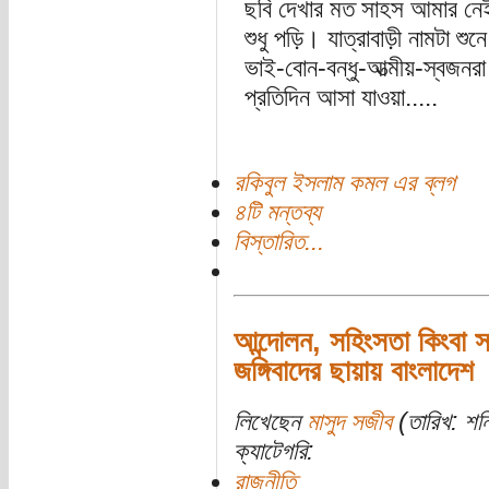
ছবি দেখার মত সাহস আমার নেই
শুধু পড়ি। যাত্রাবাড়ী নামটা শ
ভাই-বোন-বন্ধু-আত্মীয়-স্বজনর
প্রতিদিন আসা যাওয়া.....
রকিবুল ইসলাম কমল এর ব্লগ
৪টি মন্তব্য
বিস্তারিত...
আন্দোলন, সহিংসতা কিংবা স
জঙ্গিবাদের ছায়ায় বাংলাদেশ
লিখেছেন
মাসুদ সজীব
(তারিখ: শনি
ক্যাটেগরি:
রাজনীতি