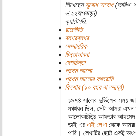
লিখেছেন
সুবোধ অবোধ
(তারিখ: 
৬:২২অপরাহ্ন)
ক্যাটেগরি:
রাজনীতি
ব্লগরব্লগর
সমসাময়িক
চিন্তাভাবনা
দেশচিন্তা
প্রথম আলো
প্রথম আলোর ফাতরামি
কিশোর (১০ বছর বা তদুর্দ্ধ)
১৯৭৪ সালের দুর্ভিক্ষের সময় জ
মঞ্চায়ন ছিল, সেটা আমরা এখন 
আলোকচিত্রি আফতাব আহমেদ খু
ভাই এর
এই লেখা
থেকে আমরা স
পারি। লেখাটির ছোট্ট একটু অংশ এ