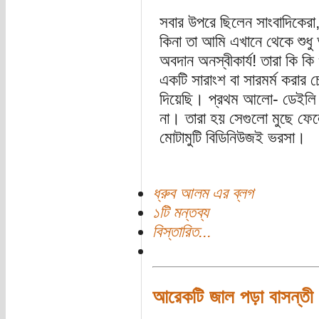
সবার উপরে ছিলেন সাংবাদিকেরা,
কিনা তা আমি এখানে থেকে শুধু
অবদান অনস্বীকার্য! তারা কি ক
একটি সারাংশ বা সারমর্ম করার চ
দিয়েছি। প্রথম আলো- ডেইলি স
না। তারা হয় সেগুলো মুছে ফেল
মোটামুটি বিডিনিউজই ভরসা।
ধ্রুব আলম এর ব্লগ
১টি মন্তব্য
বিস্তারিত...
আরেকটি জাল পড়া বাসন্তী