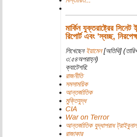
বিস্তারিত...
মার্কিন যুক্তরাষ্ট্রের সিনে
রিপোর্ট এবং 'স্বচ্ছ, নিরপেক
লিখেছেন
ইয়ামেন
[অতিথি] (তারিখ
৩:৫৪অপরাহ্ন)
ক্যাটেগরি:
রাজনীতি
সমসাময়িক
আন্তর্জাতিক
মুক্তিযুদ্ধ
CIA
War on Terror
আন্তর্জাতিক যুদ্ধাপরাধ ট্রাইবুনাল
রাজাকার