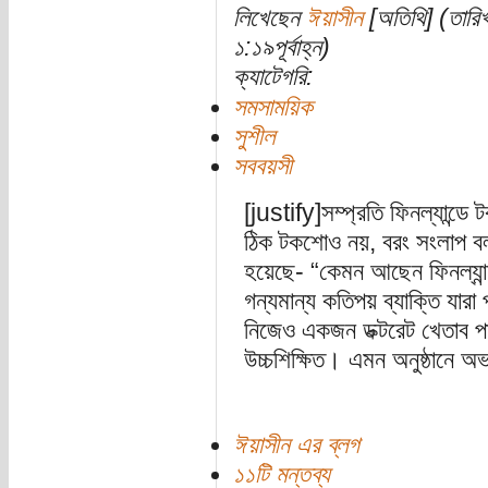
লিখেছেন
ঈয়াসীন
[অতিথি] (তারিখ
১:১৯পূর্বাহ্ন)
ক্যাটেগরি:
সমসাময়িক
সুশীল
সববয়সী
[justify]সম্প্রতি ফিনল্যান্
ঠিক টকশোও নয়, বরং সংলাপ বল
হয়েছে- “কেমন আছেন ফিনল্যান্ড 
গন্যমান্য কতিপয় ব্যাক্তি যারা 
নিজেও একজন ডক্টরেট খেতাব পা
উচ্চশিক্ষিত। এমন অনুষ্ঠানে অভ
ঈয়াসীন এর ব্লগ
১১টি মন্তব্য