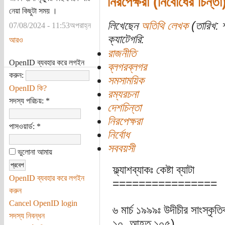
নিরপেক্ষরা (নির্বোধের চিন্তা
নেয়া কিছুটা সময় ।
লিখেছেন
অতিথি লেখক
(তারিখ: শ
07/08/2024 - 11:53অপরাহ্ন
ক্যাটেগরি:
আরও
রাজনীতি
OpenID ব্যবহার করে লগইন
ব্লগরব্লগর
করুন:
সমসাময়িক
OpenID কি?
রম্যরচনা
সদস্য পরিচয়:
*
দেশচিন্তা
নিরপেক্ষরা
পাসওয়ার্ড:
*
নির্বোধ
সববয়সী
ভুলোনা আমায়
ফ্ল্যাশব্যাকঃ কেষ্টা ব্যাটা
OpenID ব্যবহার করে লগইন
================
করুন
Cancel OpenID login
৬ মার্চ ১৯৯৯ঃ উদীচীর সাংস্কৃত
সদস্য নিবন্ধন
১০, আহত ১০৫)