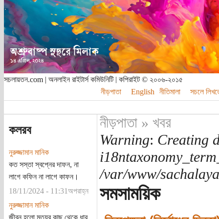
সচলায়তন.com | অনলাইন রাইটার্স কমিউনিটি | কপিরাইট © ২০০৬-২০১৫
নীড়পাতা
English
নীতিমালা
সচলে লিখত
নীড়পাতা
»
খবর
কলরব
Warning
:
Creating d
নুরুজ্জামান মানিক
i18ntaxonomy_term
কত সস্তা স্বপ্নের দাফন, না
/var/www/sachalayat
লাগে কফিন না লাগে কাফন।
সমসাময়িক
18/11/2024 - 11:31অপরাহ্ন
নুরুজ্জামান মানিক
জীবন হলো মৃত্যুর কাছ থেকে ধার