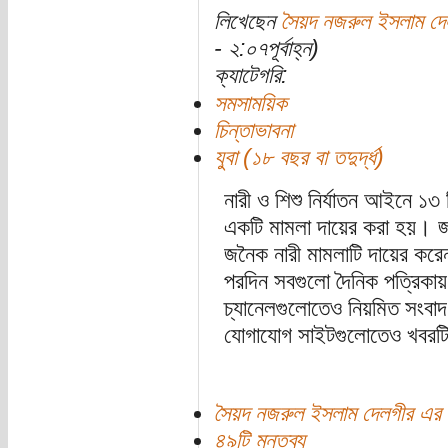
লিখেছেন
সৈয়দ নজরুল ইসলাম দে
- ২:০৭পূর্বাহ্ন)
ক্যাটেগরি:
সমসাময়িক
চিন্তাভাবনা
যুবা (১৮ বছর বা তদুর্দ্ধ)
নারী ও শিশু নির্যাতন আইনে ১৩
একটি মামলা দায়ের করা হয়। জা
জনৈক নারী মামলাটি দায়ের কর
পরদিন সবগুলো দৈনিক পত্রিকা
চ্যানেলগুলোতেও নিয়মিত সংবাদ
যোগাযোগ সাইটগুলোতেও খবরটি 
সৈয়দ নজরুল ইসলাম দেলগীর এর 
৪৯টি মন্তব্য