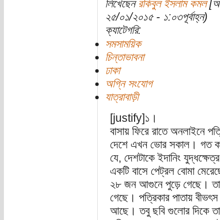
লিখেছেন
রকিবুল ইসলাম কমল
[অত
২৫/০১/২০১৫ - ১:০৩পূর্বাহ্ন)
ক্যাটেগরি:
সমসাময়িক
চিন্তাভাবনা
ঢাকা
অগ্নি সংযোগ
যাত্রাবাড়ী
[justify]১।
বাসায় ফিরে রাতে অনলাইনে প
দেশে এখন ভোর সকাল। গত কয়ে
যে, দেশটাকে ইদানিং যুদ্ধক্ষ
একটি বাসে পেট্রল বোমা মেরেছে
২৮ জন আগুনে পুড়ে গেছে। তাদ
গেছে। পত্রিকার পাতায় বীভৎস 
আছে। তবু ছবি গুলোর দিকে তাকাত