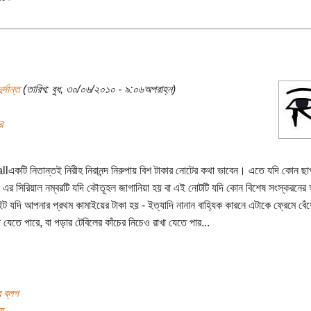
ুর্দান্ত
(তারিখ: বুধ, ৩০/০৬/২০১০ - ৯:০৬অপরাহ্ন)
র
একটি নিতান্তই নিরীহ নিরানন্দ নিরুপায় বিশ টাকার নোটের কথা ভাবেন। এতে যদি কোন ছা
া এর সিরিয়াল নম্বরটি যদি কৌতূহল জাগানিয়া হয় বা এই নোটটি যদি কোন বিশেষ সংস্করনের
ট যদি আপনার প্রথম কামাইয়ের টাকা হয় - ইত্যাদি নানান বাহ্যিক কারনে এটাকে ফ্রেমে বেঁধ
যেতে পারে, বা পড়ার টেবিলের কাঁচের নিচেও রাখা যেতে পার...
র ব্লগ
য