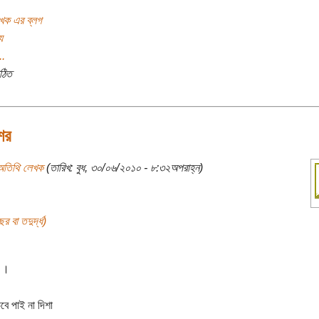
খক এর ব্লগ
য
..
ঠিত
ের
অতিথি লেখক
(তারিখ: বুধ, ৩০/০৬/২০১০ - ৮:৩২অপরাহ্ন)
র বা তদুর্দ্ধ)
।।
বে পাই না দিশা