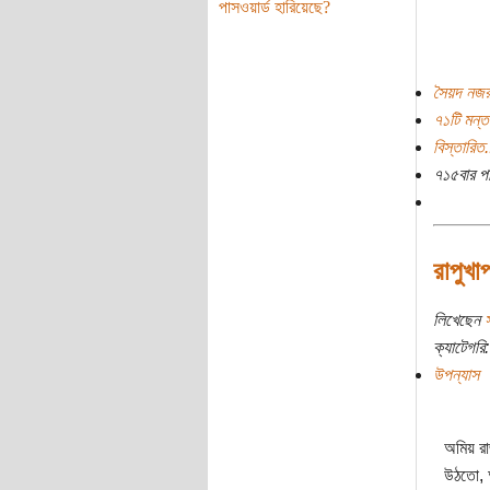
পাসওয়ার্ড হারিয়েছে?
সৈয়দ নজর
৭১টি মন্ত
বিস্তারিত.
৭১৫বার প
রাপুখা
লিখেছেন
স
ক্যাটেগরি:
উপন্যাস
অমিয় রা
উঠতো, আ