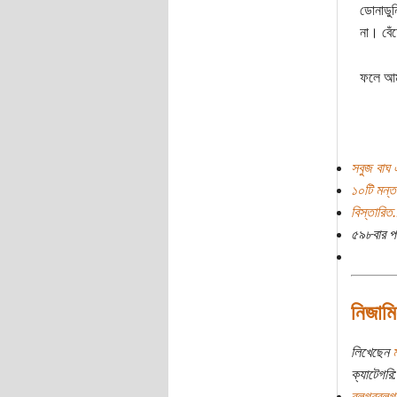
ডোনাডুন
না। বেঁ
ফলে আমা
সবুজ বাঘ 
১০টি মন্ত
বিস্তারিত.
৫৯৮বার প
নিজামি
লিখেছেন
ক্যাটেগরি:
ব্লগরব্লগ