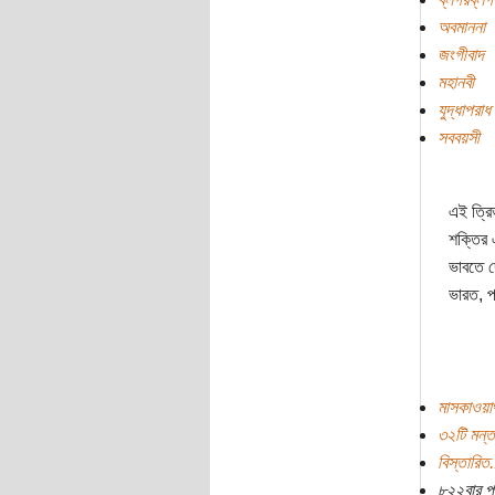
অবমাননা
জংগীবাদ
মহানবী
যুদ্ধাপরাধ
সববয়সী
এই ত্রি
শক্তির 
ভাবতে দ
ভারত, পা
মাসকাওয়
৩২টি মন্ত
বিস্তারিত.
৮২২বার প