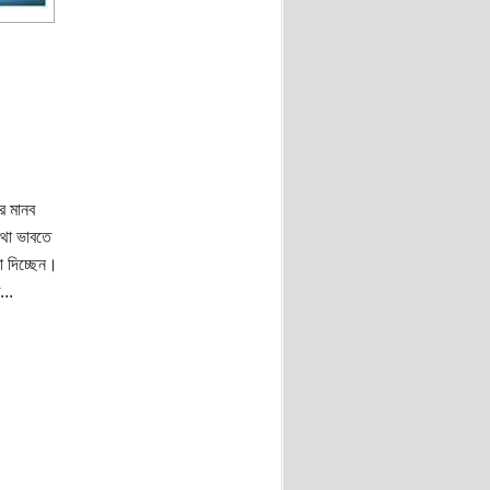
র মানব
কথা ভাবতে
া দিচ্ছেন।
...