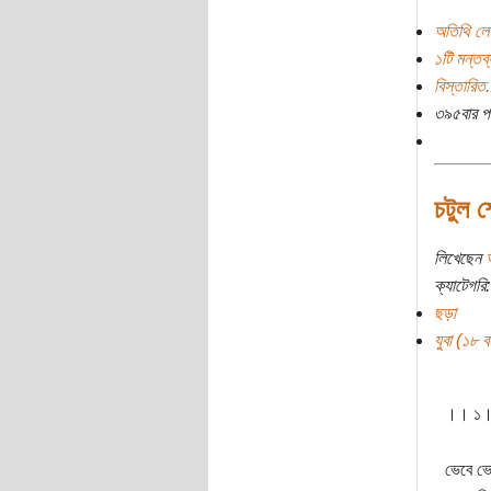
অতিথি লে
১টি মন্তব্
বিস্তারিত.
৩৯৫বার প
চটুল শ
লিখেছেন
ক্যাটেগরি:
ছড়া
যুবা (১৮ বছ
।। ১
ভেবে ভে