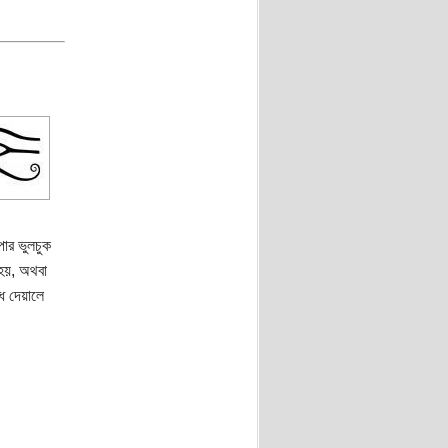
পার ভুলচুক
 হয়, অথবা
ে দেয়ালে