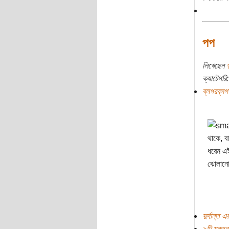
পপ
লিখেছেন
দ
ক্যাটেগরি:
ব্লগরব্লগ
থাকে, ব
ধরেন এই
ঝোলানো 
দুর্দান্ত এ
৯টি মন্তব্