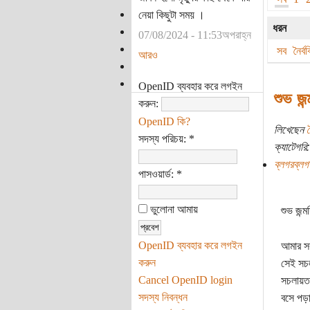
নেয়া কিছুটা সময় ।
ধরন
07/08/2024 - 11:53অপরাহ্ন
সব
নৈর্
আরও
OpenID ব্যবহার করে লগইন
শুভ জন
করুন:
OpenID কি?
লিখেছেন
সদস্য পরিচয়:
*
ক্যাটেগরি:
ব্লগরব্লগ
পাসওয়ার্ড:
*
ভুলোনা আমায়
শুভ জন্
OpenID ব্যবহার করে লগইন
আমার সব
করুন
সেই সচল
Cancel OpenID login
সচলায়তন
সদস্য নিবন্ধন
বসে পড়া