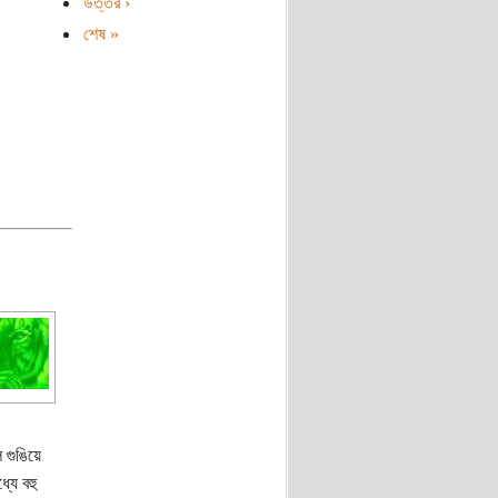
উত্তর ›
শেষ »
 গুঙিয়ে
যে বহু