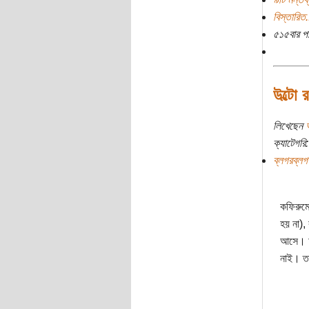
বিস্তারিত.
৫১৫বার প
উল্টো 
লিখেছেন
ক্যাটেগরি:
ব্লগরব্লগ
কফিরুমে
হয় না),
আসে। অন
নাই। তা