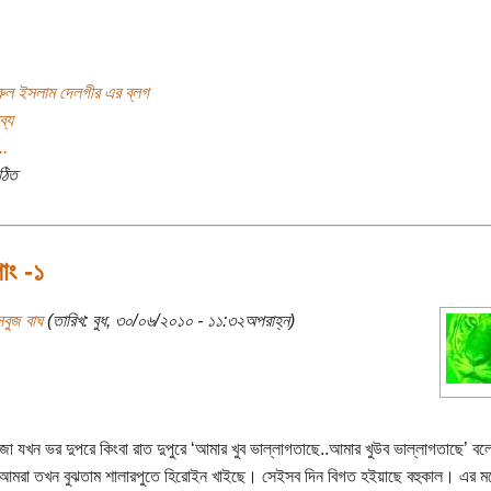
ুল ইসলাম দেলগীর এর ব্লগ
ব্য
..
ঠিত
পাং -১
বুজ বাঘ
(তারিখ: বুধ, ৩০/০৬/২০১০ - ১১:৩২অপরাহ্ন)
জা যখন ভর দুপরে কিংবা রাত দুপুরে ‘আমার খুব ভাল্লাগতাছে..আমার খুউব ভাল্লাগতাছে’ বলে
মরা তখন বুঝতাম শালারপুতে হিরোইন খাইছে। সেইসব দিন বিগত হইয়াছে বহুকাল। এর মধ্