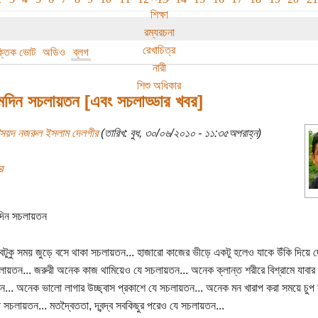
শিক্ষা
রম্যরচনা
রেখাচিত্র
বক্তিক ভোট
অডিও
ব্লগ
নারী
শিশু অধিকার
্মদিন সচলায়তন [এবং সচলাড্ডার খবর]
সৈয়দ নজরুল ইসলাম দেলগীর
(তারিখ: বুধ, ৩০/০৬/২০১০ - ১১:৩৫অপরাহ্ন)
র
মদিন সচলায়তন
টুকু সময় জুড়ে বসে থাকা সচলায়তন... হাজারো কাজের ভীড়ে একটু হলেও যাকে উঁকি দিয়ে 
ায়তন... জরুরী অনেক কাজ থামিয়েও যে সচলায়তন... অনেক ক্লান্ত শরীরে বিশ্রামে যাবা
... অনেক ভালো লাগার উচ্ছ্বাস প্রকাশে যে সচলায়তন... অনেক মন খারাপ করা সময়ে চুপ
 সচলায়তন... মতদ্বৈততা, দ্বন্দ্ব সবকিছুর পরেও যে সচলায়তন...