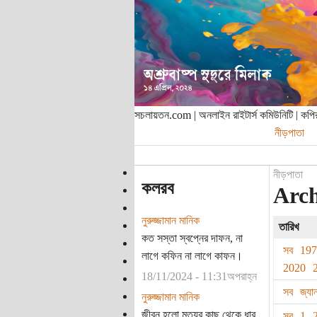
সচলায়তন.com | অনলাইন রাইটার্স কমিউনিটি | ক
নীড়পাতা
নীড়পাতা
কলরব
Archi
নুরুজ্জামান মানিক
তারিখ
কত সস্তা স্বপ্নের দাফন, না
সব
19
লাগে কফিন না লাগে কাফন।
2020
18/11/2024 - 11:31অপরাহ্ন
সব
জ্যা
নুরুজ্জামান মানিক
জীবন হলো মৃত্যুর কাছ থেকে ধার
সব
1