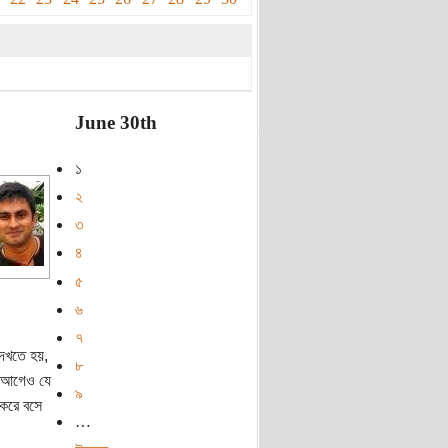
June 30th
১
২
৩
৪
৫
৬
৭
দেখতে হয়,
৮
র আগেও যে
৯
 করে বসে
…