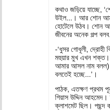
কথাও জড়িয়ে যাচ্ছে, ‘
উইল...। আর শোন আমর
হোটেলে উঠব। শোন আম
জীবনের অনেক গল্প বলব
-‘ধুসর গোধূলী, দ্রোহী
মহুয়ার মুখ এখন শক্ত। 
আমার আসল নাম বলল), 
বলতেই হচ্ছে...’।
পাঠক, এতক্ষণ প্রথম প
গিয়াস উদ্দিন আহমেদ। 
ক্লাশমেট ছিল। পছন্দ