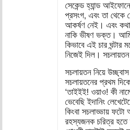
সেকেন্ড হ্যান্ড আইফো
প্রসংগ, এবং তা থেকে 
আকর্ষণ নেই। এবং কথা
নাকি ভীষণ ভক্ত। আমি
কিভাবে এই চার ঘন্টার ম
নিজেই দিল। সচলায়ত
সচলায়তন নিয়ে উচ্ছ্বা
সচলায়তনের প্রথম দিকে
‘তাইইই! ওয়াও! কী নাম
ভেবেছি ইদানিং লেখেটে
কিংবা সচলাড্ডায় ফটো 
রহস্যজনক চরিত্র হতে