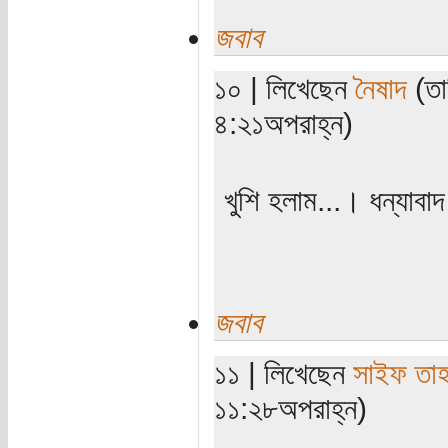
জবাব
১০ | লিখেছেন
নৈষাদ
(তা
৪:২১অপরাহ্ন)
খুশি হলাম...। ধন্যাব
জবাব
১১ | লিখেছেন
সাইফ তা
১১:২৮অপরাহ্ন)