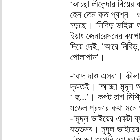
‘আচ্ছা লীলেন্দার বিয়ের 
হেন তেন কত প্রশ্ন। 
চড়ছে। ‘নিবিড় ভাইয়া 
ইয়াং জেনারেসনের ব্যাপা
দিয়ে দেই, ‘আরে নিবিড়,
পোলাপান’।
-‘বাদ দাও এসব’। কীভা
দ্রুতই। ‘আচ্ছা মৃদূল
‘-হু...’। কপট রাগ মি
মডেল প্রভার কথা মন
-‘মৃদূল ভাইয়ের একটা ব্
যত্তসব। মৃদূল ভাইয়ে
-‘আচ্ছা আপনি তো জার্