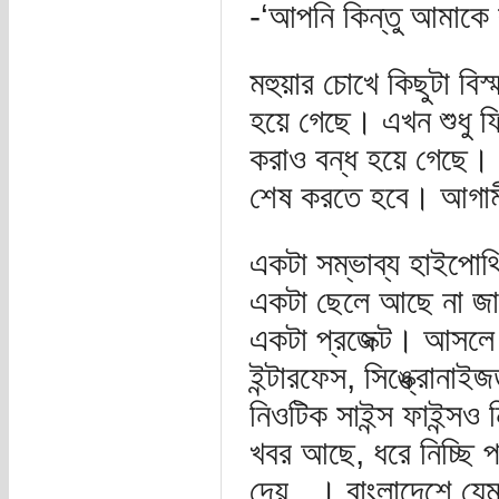
-‘আপনি কিন্তু আমাকে
মহুয়ার চোখে কিছুটা বি
হয়ে গেছে। এখন শুধু 
করাও বন্ধ হয়ে গেছে। 
শেষ করতে হবে। আগামী 
একটা সম্ভাব্য হাইপোথ
একটা ছেলে আছে না জার
একটা প্রজেক্ট। আসলে
ইন্টারফেস, সিঙ্ক্রোনাই
নিওটিক সাইন্স ফাইন্সও
খবর আছে, ধরে নিচ্ছি
দেয়...। বাংলাদেশে য