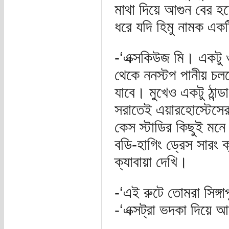
মাথা দিয়ে আগুন বের হচ
ধরে যদি হিমু নামক একটি
-‘এক্সকিউজ মি। একটু
থেকে ননস্টপ পানীয় চল
যাবে। মুখেও একটু ঠান্ড
সরাতেই এয়ারহোস্টেসের ম
কেস স্টাডির কিছুই মনে
বডি-হাগিং ড্রেস সারং
ক্যাবায়া দেখি।
-‘এই রুটে তোমরা সিঙ্গ
-‘এক্সট্রা ভদকা দিয়ে