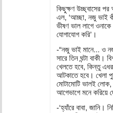
কিছুক্ষণ উচ্ছ্বাসের প
এল, ‘আচ্ছা, নজু ভাই 
ভীষণ ভাল লাগে ওনাকে।
যোগাযোগ করি’।
-“নজু ভাই মানে... ও 
সারে তিন ঘন্টা বাকী। 
খেলতে হবে, কিন্তু এধরন
আটকাতে হবে। খেলা পুর
মোটামোটি ভালই লোক, নু
আগেভাগে মনে করিয়ে দ
-‘হ্যাঁরে বাবা, জানি।