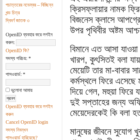
পচাত্তরের নভেম্বর – বিচ্ছিন্ন
ক্রিসফ্লায়ার নামক ফ্র
খন্ড চিত্র
বিজনেস ক্লাসে আপগ্রে
দ্বিবর্ণ জাতক ৩
উপর পৃথিবীর অষ্টম আশ্
OpenID ব্যবহার করে লগইন
করুন:
বিমানে এত আসা যাওয়া 
OpenID কি?
খারপ, কুৎসিতই বলা 
সদস্য পরিচয়:
*
মেয়েটি তার মা-বাবার স
পাসওয়ার্ড:
*
কর্মস্থলে ফিরে এসেছে
দিয়ে গেল, মহুয়া ফিরে 
ভুলোনা আমায়
দুই সপ্তাহের জন্য অফ
OpenID ব্যবহার করে লগইন
মেয়েদেরকেই কি বলা হত
করুন
Cancel OpenID login
মানুষের জীবনে সুযোগ খ
সদস্য নিবন্ধন
পাসওয়ার্ড হারিয়েছে?