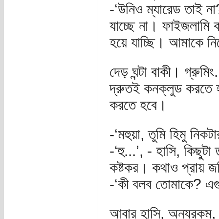
-‘উনিও ম্যারেড তাই না
যাচ্ছে না। ফাইজলামি
হয়ে যাচ্ছি। আমাকে ন
দেড় ঘন্টা বাকী। গ্রুম
দ্রুতই কনক্লুড করতে হ
করতে হবে।
-‘মহুয়া, তুমি হিমু নিক
-‘হু...’, - হাসি, কিছুট
কষ্টকর। কথাও প্রায়
-‘কী বলব তোমাকে? এগ
আবার হাসি, অন্যরকম,