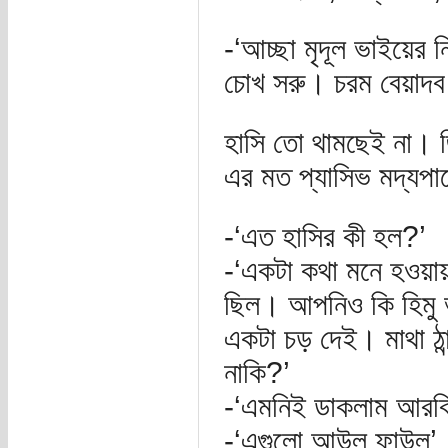
-‘আচ্ছা মৃদূল ভাইয়ের
চোখ সরু। চরম বেয়াদ
হাসি তো থামছেই না।
এর মত প্যাসিভ মদ্যপা
-‘এত হাসির কী হল?’
-‘একটা কথা মনে হওয়ায়
ছিল। আপনিও কি হিমু ভ
একটা চড় দেই। মাথা ঠান
নাকি?’
-‘এমনিই ডাকলাম আরক
-‘এগুলো আউল ফাউল’