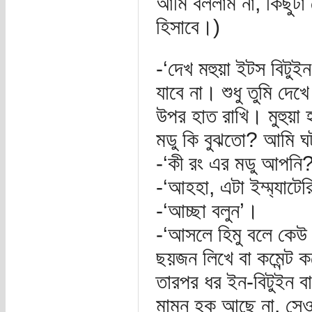
আমি বললাম না, কিছুটা 
হিসাবে।)
-‘দেখ মহুয়া ইটস বিটু
যাবে না। শুধু তুমি দে
উপর হাত রাখি। মুহুয়
মডু কি বুঝতো? আমি ঘ
-‘কী রং এর মডু আপনি?
-‘আহহা, এটা ইম্ম্যাটে
-‘আচ্ছা বলুন’।
-‘আসলে হিমু বলে কেউ 
ছয়জন লিখে বা কমেন্ট 
তারপর ধর ইন-বিটুইন 
মামুন হক আছে না, সেও 