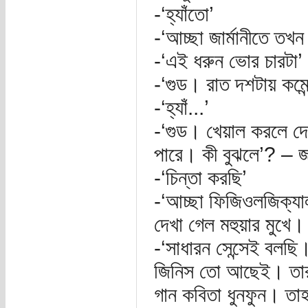
-‘হ্যাঁতো’
-‘আচ্ছা জার্মানীতে তখ
-‘এই ধরুন ভোর চারটা’
-‘গুড। রাত দশটায় কমে
-‘হ্যাঁ...’
-‘গুড। খেয়াল করলে দ
পারে। কী বুঝলে’? – 
-‘চিন্তা করছি’
-‘আচ্ছা ফিজিওলজিক্যা
দেখা গেল মহুয়ার মুখে।
-‘সাধারন সেন্সেই বলছি
জিনিস তো আছেই। তারপ
গান কবিতা ধুনফুন। তা