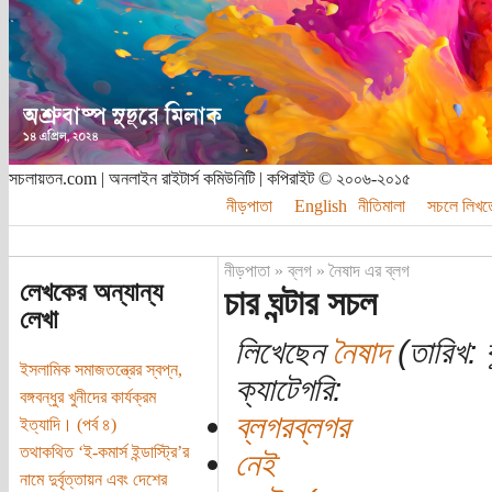
সচলায়তন.com | অনলাইন রাইটার্স কমিউনিটি | কপিরাইট © ২০০৬-২০১৫
নীড়পাতা
English
নীতিমালা
সচলে লিখত
নীড়পাতা
»
ব্লগ
»
নৈষাদ এর ব্লগ
লেখকের অন্যান্য
চার ঘন্টার সচল
লেখা
লিখেছেন
নৈষাদ
(তারিখ: 
ইসলামিক সমাজতন্ত্রের স্বপ্ন,
ক্যাটেগরি:
বঙ্গবন্ধুর খুনীদের কার্যক্রম
ব্লগরব্লগর
ইত্যাদি। (পর্ব ৪)
তথাকথিত ‘ই-কমার্স ইন্ডাস্ট্রি’র
নেই
নামে দুর্বৃত্তায়ন এবং দেশের