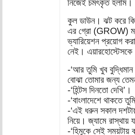
নিজেই চমৎকৃত হলাম। 
কুল ডাউন। ঝট করে কি
এর গ্রো (GROW) মডেল
ভ্যারিয়েশন প্রয়োগ কর
নেই। এয়ারহোস্টেসকে ড
-‘আর তুমি খুব বুদ্ধিমা
বোঝা তোমার জন্য তেম
-‘হিন্টস দিনতো দেখি’।
-‘বাংলাদেশে থাকতে ত
-‘এই ধরুন সকাল দশটায়
নিয়ে। জ্যামে রাস্থায় 
-‘হিমুকে সেই সময়টায় 