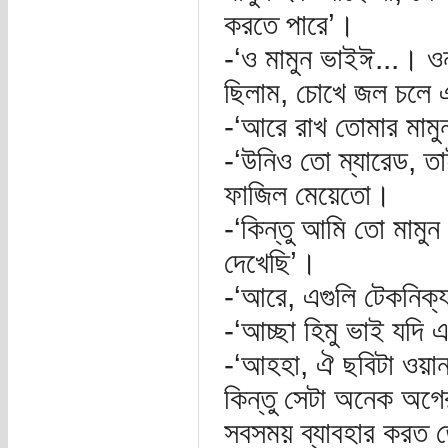
করতে পারে’।
-‘ও মামুন ভাইঈ...। ও
ছিলাম, চোখে জল চলে 
-‘আরে রাখ তোমার মামু
-‘উনিও তো ম্যারেড, ত
ফাজিল মেয়েতো।
-‘কিন্তু আমি তো মামু
দেখেছি’।
-‘আরে, এগুলি টেকনিক্যা
-‘আচ্ছা হিমু ভাই যদি 
-‘আহহা, ঐ ছবিটা ওয়া
কিন্তু সেটা অনেক অগ
সবসময় ব্যাবহার করত 