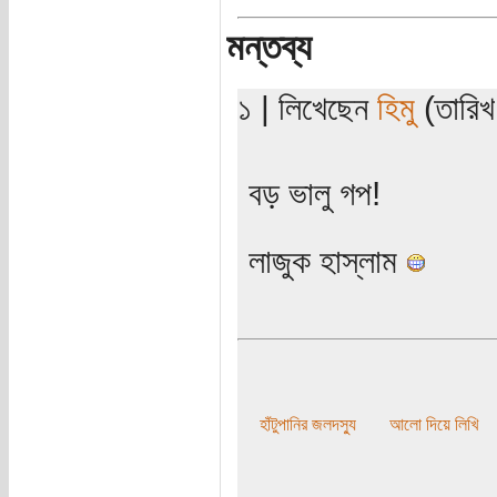
মন্তব্য
১ | লিখেছেন
হিমু
(তারিখ
বড় ভালু গপ!
লাজুক হাস্লাম
হাঁটুপানির জলদস্যু
আলো দিয়ে লিখি