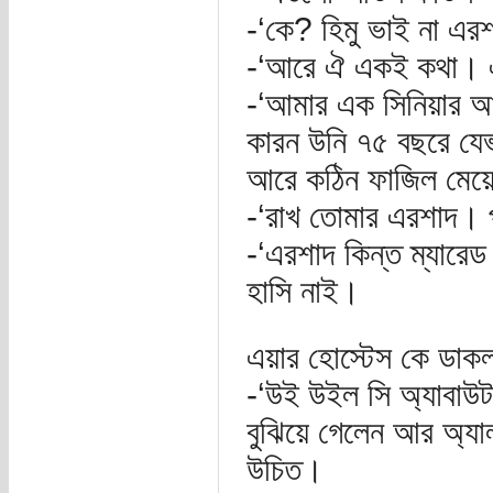
-‘কে? হিমু ভাই না এর
-‘আরে ঐ একই কথা। এ
-‘আমার এক সিনিয়ার আ
কারন উনি ৭৫ বছরে যেভ
আরে কঠিন ফাজিল মেয়ে
-‘রাখ তোমার এরশাদ। 
-‘এরশাদ কিন্ত ম্যারেড
হাসি নাই।
এয়ার হোস্টেস কে ডা
-‘উই উইল সি অ্যাবাউট
বুঝিয়ে গেলেন আর অ্যাল
উচিত।