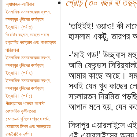
প্রৌঢ় (৩০ বছর বা তদুর্দ্
অ্যামাজন-আলীবাবা
ইসলামিক সমাজতন্ত্রের স্বপ্ন,
বঙ্গবন্ধুর খুনীদের কার্যক্রম
‘তাইইই! ওয়াও! কী না
ইত্যাদি। (পর্ব ৩)
হাসলাম একটু, তারপর অ
জিয়াউর রহমান, ভারতে গ্যাস
রপ্তানির প্রস্তাব এবং পাশ্চাত্যের
পরিকল্পনা
-‘মাই গড!’ উচ্ছ্বাস মহ
ইসলামিক সমাজতন্ত্রের স্বপ্ন,
আমি ফ্রেন্ডস সিরিয়্যা
বঙ্গবন্ধুর খুনিদের কার্যক্রম,
ইত্যাদি। (পর্ব ২)
আমার কাছে আছে। সময়
ইসলামিক সমাজতন্ত্রের স্বপ্ন,
সবাই যেন খুব কাছের ল
বঙ্গবন্ধুর খুনিদের কার্যক্রম,
সচলায়তন নিয়মিত পড়ছ
ইত্যাদি। (পর্ব ১)
পঁচাত্তরের পনেরই আগস্ট –
আপান মনে হয়, যেন কত 
বেসামরিক কুশীলবেরা
১৯৭৬-এ খুনিদের প্রত্যাবর্তন,
সিঙ্গাপুর এয়ারলাইন্সে এ
তোয়াবের মিশন এবং সমন্বয়ের
এই এয়ারলাইন্সের অন্য 
রাজনৈতিক দর্শণ।