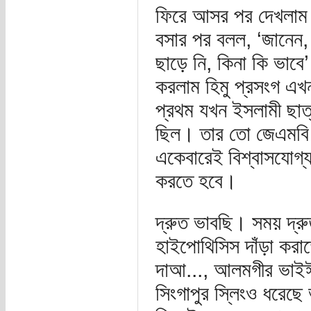
ফিরে আসর পর দেখলাম 
বসার পর বলল, ‘জানেন,
ছাড়ে নি, কিনা কি ভাবে
করলাম হিমু প্রসংগ এখ
প্রথম যখন ইসলামী ছাত
ছিল। তার তো জেএমবি ক
একেবারেই বিশ্বাসযোগ্য
করতে হবে।
দ্রুত ভাবছি। সময় দ্র
হাইপোথিসিস দাঁড়া করাত
দাআ..., আলমগীর ভাই
সিংগাপুর স্লিংও ধরেছে 