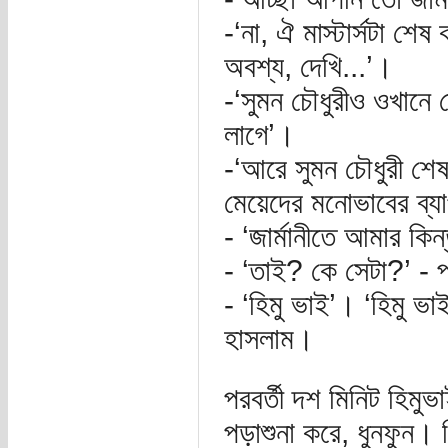
-‘না, ঐ মাস্টার্সটা শ
অবশ্য, দেখি...’।
-‘সুমন চৌধুরীও ওখানে
লাগে’।
-‘আরে সুমন চৌধুরী শেষ
মেয়েদের মনোভাবের ব্যা
- ‘জার্মানীতে আমার ক
- ‘তাই? কে সেটা?’ - প
- ‘হিমু ভাই’। ‘হিমু ভ
হাসলাম।
পরবর্তী দশ মিনিট হিমু
পড়াশুনা করে, ধুনফুন। 