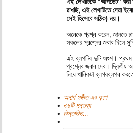
এই লেখাটিকে "আপডেট" করা হ
রাখছি, এই লেখাটিতে দেয়া ইবোল
সেই হিসেবে সঠিক) নয়।
অনেকে প্রশ্ন করেন, জানতে চ
সকলের প্রশ্নের জবাব দিলে সু
এই ব্লগটির দুটি অংশ। প্রথম
প্রশ্নের জবাব দেব। দ্বিতীয় অ
নিয়ে খানিকটা ব্লগরব্লগর কর
অনার্য সঙ্গীত এর ব্লগ
৩৪টি মন্তব্য
বিস্তারিত...