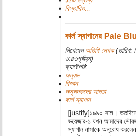
১৫টি মন্তব্য
বিস্তারিত...
কার্ল স্যাগানের Pale Bl
লিখেছেন
অতিথি লেখক
(তারিখ: ব
৩:৪৩পূর্বাহ্ন)
ক্যাটেগরি:
অনুবাদ
বিজ্ঞান
অনুবাদকদের আড্ডা
কার্ল স্যাগান
[justify]১৯৯০ সাল। ততদিনে 
ভয়েজার-১ যখন আমাদের সৌরজ
স্যাগান নাসাকে অনুরোধ করলেন