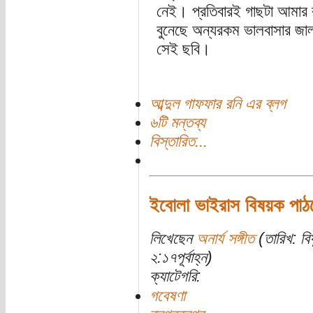
নেই। প্রতিবারই গাছটা আমার ব
বুনেছে অন্যরকম ভালবাসার জাল
সেই ছবি।
আব্দুল গাফফার রনি এর ব্লগ
৬টি মন্তব্য
বিস্তারিত...
ইবোলা ভাইরাস বিষয়ক পাঠক
লিখেছেন
অনার্য সঙ্গীত
(তারিখ: বি
২:১৭পূর্বাহ্ন)
ক্যাটেগরি:
গবেষণা