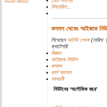
১৯টি মন্তব্য
পাসওয়ার্ড হারিয়েছে?
বিস্তারিত...
কসমস থেকেঃ আইজাক নিউট
লিখেছেন
অতিথি লেখক
(তারিখ: 
ক্যাটেগরি:
বিজ্ঞান
আইজাক নিউটন
কসমস
কার্ল স্যাগান
সববয়সী
নিউটনের ‘অলৌকিক বছর’