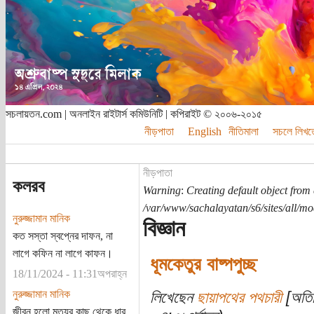
সচলায়তন.com | অনলাইন রাইটার্স কমিউনিটি | কপিরাইট © ২০০৬-২০১৫
নীড়পাতা
English
নীতিমালা
সচলে লিখত
নীড়পাতা
কলরব
Warning
:
Creating default object from
/var/www/sachalayatan/s6/sites/all/m
নুরুজ্জামান মানিক
বিজ্ঞান
কত সস্তা স্বপ্নের দাফন, না
লাগে কফিন না লাগে কাফন।
ধূমকেতুর বাষ্পপুচ্ছ
18/11/2024 - 11:31অপরাহ্ন
নুরুজ্জামান মানিক
লিখেছেন
ছায়াপথের পথচারী
[অতিথ
জীবন হলো মৃত্যুর কাছ থেকে ধার