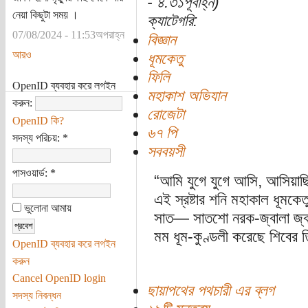
- ৪:৩১পূর্বাহ্ন)
নেয়া কিছুটা সময় ।
ক্যাটেগরি:
07/08/2024 - 11:53অপরাহ্ন
বিজ্ঞান
আরও
ধূমকেতু
ফিলি
OpenID ব্যবহার করে লগইন
মহাকাশ অভিযান
করুন:
রোজেটা
OpenID কি?
৬৭ পি
সদস্য পরিচয়:
*
সববয়সী
পাসওয়ার্ড:
*
“আমি যুগে যুগে আসি, আসিয়াছি
এই স্রষ্টার শনি মহাকাল ধূমকেত
ভুলোনা আমায়
সাত— সাতশো নরক-জ্বালা জ্ব
মম ধূম-কুণ্ডলী করেছে শিবের 
OpenID ব্যবহার করে লগইন
করুন
Cancel OpenID login
ছায়াপথের পথচারী এর ব্লগ
সদস্য নিবন্ধন