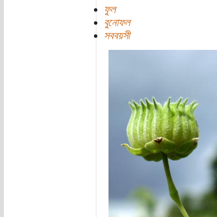
ফুল
বুনোফল
সববয়সী