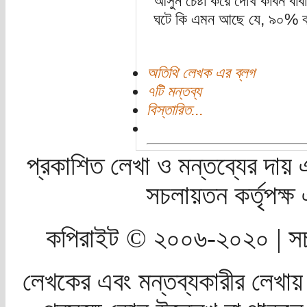
আসুন চেষ্টা করে দেখি কার্বন বা
ঘটে কি এমন আছে যে, ৯০% বস
অতিথি লেখক এর ব্লগ
৭টি মন্তব্য
বিস্তারিত...
প্রকাশিত লেখা ও মন্তব্যের দায় 
সচলায়তন কর্তৃপক্
কপিরাইট © ২০০৬-২০২০ | সচ
লেখকের এবং মন্তব্যকারীর লেখায়