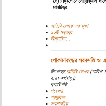
গ্রেট ট্রিগোনোমেট্রিক্যাল সা
মানচিত্র
অতিথি লেখক এর ব্লগ
১০টি মন্তব্য
বিস্তারিত...
পোকামাকড়ের ঘরবসতি ও একটি 
লিখেছেন
অতিথি লেখক
(তারিখ: 
২:৫৯অপরাহ্ন)
ক্যাটেগরি:
গবেষণা
প্রযুক্তি
সমসাময়িক