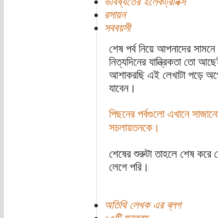
ভবিষ্যতের ইলেকট্রনিক্স
রসায়ন
সববয়সী
শেষ পর্ব নিয়ে আপনাদের সামন
নিত্যদিনের যান্ত্রিকতা তো আছ
আশাকরছি এই লেখাটা পড়ে অপেক্
যাবেন।
পিছনের পর্বগুলো এখানে সাজানো
সচলায়তনকে।
শেষের শুরুটা তাহলে শেষ করে 
লেগে পরি।
অতিথি লেখক এর ব্লগ