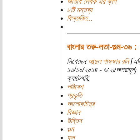
অতিথি লেখক এর ব্লগ
৮টি মন্তব্য
বিস্তারিত...
বাংলার তরু-লতা-গুল্ম-৩৬ : 
লিখেছেন
আব্দুল গাফফার রনি
[অতি
১৩/১০/২০১৪ - ৬:২৫অপরাহ্ন)
ক্যাটেগরি:
পরিবেশ
প্রকৃতি
আলোকচিত্র
বিজ্ঞান
উদ্ভিদ
গুল্ম
ফল