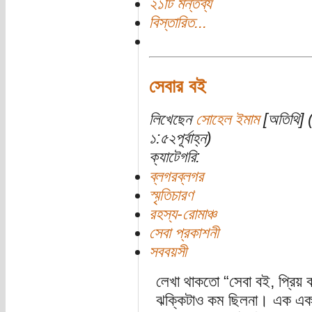
২১টি মন্তব্য
বিস্তারিত...
সেবার বই
লিখেছেন
সোহেল ইমাম
[অতিথি] (
১:৫২পূর্বাহ্ন)
ক্যাটেগরি:
ব্লগরব্লগর
স্মৃতিচারণ
রহস্য-রোমাঞ্চ
সেবা প্রকাশনী
সববয়সী
লেখা থাকতো “সেবা বই, প্রিয় ব
ঝক্কিটাও কম ছিলনা। এক একটা