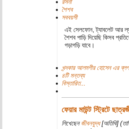
রসনা
শৈশব
সববয়সী
এই সেলফোন, ট্যাবলেট আর ল্
শৈশব পাড়ি দিয়েছি কিসব প্রত
গড়াগড়ি যাবে।
খন্দকার আলমগীর হোসেন এর ব্ল
৪টি মন্তব্য
বিস্তারিত...
ফেয়ার মাউন্ট স্ট্রিটে ছাত্র
লিখেছেন
জীবনযুদ্ধ
[অতিথি] (তা