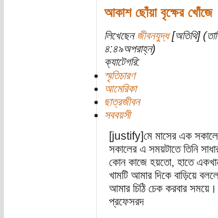
আকাশ ছোঁয়া বৃক্ষের খোঁজে
লিখেছেন
জীবনযুদ্ধ
[অতিথি] (তার
৪:৪৯অপরাহ্ন)
ক্যাটেগরি:
স্মৃতিচারণ
আমেরিকা
ছাত্রজীবন
সববয়সী
[justify]
মে মাসের এক সকালে 
সকালের এ সময়টাতে তিনি সাধ
কোন কাজে হয়তো, হাতে একখান
খামটি আমার দিকে বাড়িয়ে বললে
আমার চিঠি চেক করবার সময়ে। ড
প্রফেসরদ