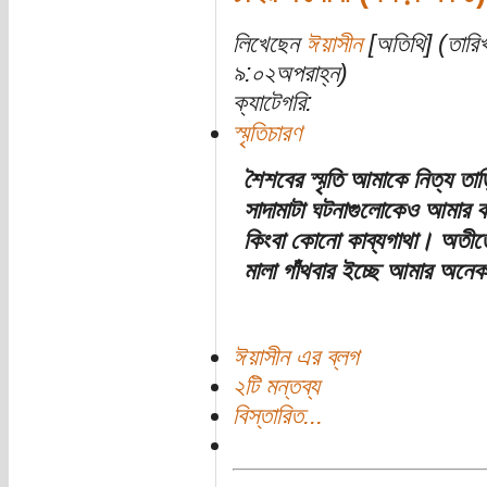
লিখেছেন
ঈয়াসীন
[অতিথি] (তারিখ
৯:০২অপরাহ্ন)
ক্যাটেগরি:
স্মৃতিচারণ
শৈশবের স্মৃতি আমাকে নিত্য ত
সাদামাটা ঘটনাগুলোকেও আমার কা
কিংবা কোনো কাব্যগাথা। অতীত
মালা গাঁথবার ইচ্ছে আমার অনে
ঈয়াসীন এর ব্লগ
২টি মন্তব্য
বিস্তারিত...