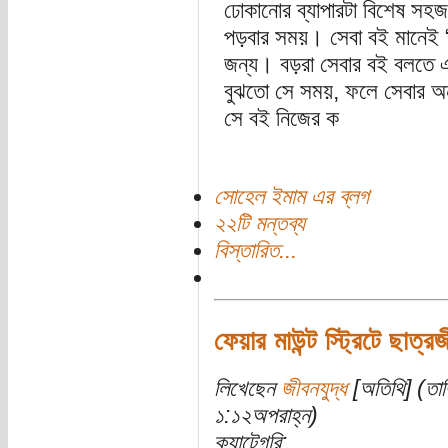
ঢোকানোর ব্যাপারটা বিশেষ সহজ
পড়বার সময়। সেবা বই মানেই “ম
জন্য। বড়রা সেবার বই বলতে এই প
বুঝতো সে সময়, ফলে সেবার অন্
সে বই নিজের ক
সোহেল ইমাম এর ব্লগ
২২টি মন্তব্য
বিস্তারিত...
ফেয়ার মাউন্ট স্ট্রিটে ছাত্র
লিখেছেন
জীবনযুদ্ধ
[অতিথি] (তার
১:১২অপরাহ্ন)
ক্যাটেগরি: