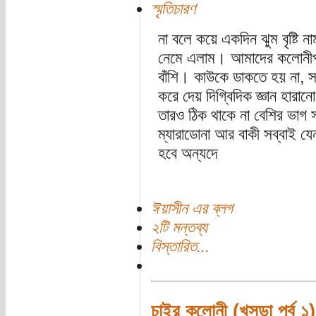
স্মৃতিচারণ
না বলে কয়ে একদিন ঝুম বৃষ্টি 
নেমে এলাম। আমাদের কলোনীপাড়ায়
বাঁশি। কাউকে ডাকতে হয় না, স
করে দেয় দিগ্বিদিক জ্ঞান হার
তারও ঠিক থাকে না বেশির ভাগ
ম্যারাডোনা আর বাকী সব্বাই য
হবে অন্যদে
ঈয়াসীন এর ব্লগ
২টি মন্তব্য
বিস্তারিত...
চাইর কলোনী (খসড়া পর্ব ১)