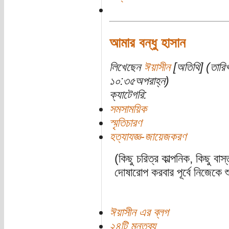
আমার বন্ধু হাসান
লিখেছেন
ঈয়াসীন
[অতিথি] (তারিখ
১০:৩৫অপরাহ্ন)
ক্যাটেগরি:
সমসাময়িক
স্মৃতিচারণ
হত্যাযজ্ঞ-জায়েজকরণ
(কিছু চরিত্র কাল্পনিক, কিছু ব
দোষারোপ করবার পূর্বে নিজেকে 
ঈয়াসীন এর ব্লগ
২৪টি মন্তব্য