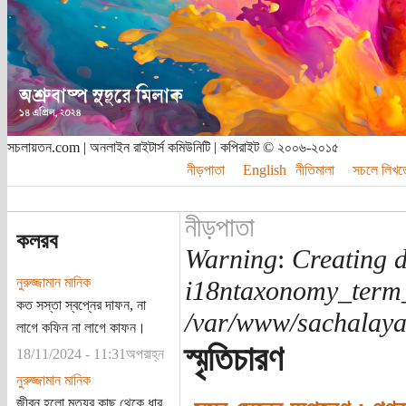
সচলায়তন.com | অনলাইন রাইটার্স কমিউনিটি | কপিরাইট © ২০০৬-২০১৫
নীড়পাতা
English
নীতিমালা
সচলে লিখত
নীড়পাতা
কলরব
Warning
:
Creating d
নুরুজ্জামান মানিক
i18ntaxonomy_term
কত সস্তা স্বপ্নের দাফন, না
/var/www/sachalayat
লাগে কফিন না লাগে কাফন।
স্মৃতিচারণ
18/11/2024 - 11:31অপরাহ্ন
নুরুজ্জামান মানিক
জীবন হলো মৃত্যুর কাছ থেকে ধার