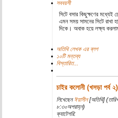
সববয়সী
সিটে বসার কিছুক্ষণের মধ্যেই 
এমন সময় সামনের সিটে রাখা হ
দিকে। অবাক হয়ে লক্ষ্য করলাম
অতিথি লেখক এর ব্লগ
১০টি মন্তব্য
বিস্তারিত...
চাইর কলোনী (খসড়া পর্ব ২)
লিখেছেন
ঈয়াসীন
[অতিথি] (তারি
৮:৩০অপরাহ্ন)
ক্যাটেগরি: