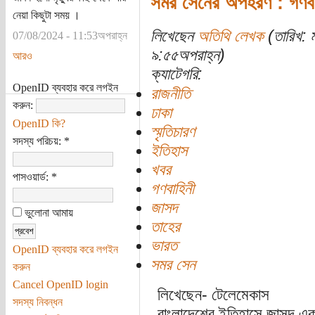
সমর সেনের অপহরণ : গণবাহ
নেয়া কিছুটা সময় ।
লিখেছেন
অতিথি লেখক
(তারিখ: 
07/08/2024 - 11:53অপরাহ্ন
৯:৫৫অপরাহ্ন)
আরও
ক্যাটেগরি:
OpenID ব্যবহার করে লগইন
রাজনীতি
করুন:
ঢাকা
OpenID কি?
স্মৃতিচারণ
সদস্য পরিচয়:
*
ইতিহাস
খবর
পাসওয়ার্ড:
*
গণবাহিনী
জাসদ
ভুলোনা আমায়
তাহের
ভারত
OpenID ব্যবহার করে লগইন
সমর সেন
করুন
Cancel OpenID login
লিখেছেন- টেলেমেকাস
সদস্য নিবন্ধন
বাংলাদেশের ইতিহাসে জাসদ এক 