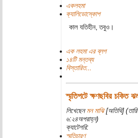
একলহমা
ক্যালিডোস্কোপ
কাল যতিহীন, তবুও।
এক লহমা এর ব্লগ
১৪টি মন্তব্য
বিস্তারিত...
স্মৃতিপটে ক্ষণছবির চকিত 
লিখেছেন
মন মাঝি
[অতিথি] (তারি
৬:২৪অপরাহ্ন)
ক্যাটেগরি:
স্মৃতিচারণ