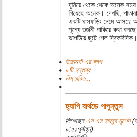
ঘুমিয়ে থেকে থেকে অনেক সময়
গিয়েছে অনেক। দেখছি, পাতাবাহা
একটি ঘাসফড়িং নেমে আসছে আম
শূন্যে তর্জনী পাকিয়ে কথা বলছ
ঝাপটিয়ে ছুটে গেল দ্বিকবিদিক
উজানগাঁ এর ব্লগ
৮টি মন্তব্য
বিস্তারিত...
হ্যাপি বার্থডে পাপুন্তুস
লিখেছেন
এস এম মাহবুব মুর্শেদ
(ত
৮:৫১পূর্বাহ্ন)