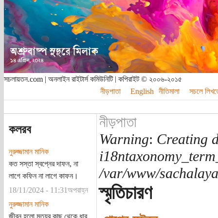
সচলায়তন.com | অনলাইন রাইটার্স কমিউনিটি | কপিরাইট © ২০০৬-২০১৫
নীড়পাতা
English
নীতিমালা
সচলে লিখত
নীড়পাতা
কলরব
Warning
:
Creating d
নুরুজ্জামান মানিক
i18ntaxonomy_term
কত সস্তা স্বপ্নের দাফন, না
/var/www/sachalayat
লাগে কফিন না লাগে কাফন।
স্মৃতিচারণ
18/11/2024 - 11:31অপরাহ্ন
নুরুজ্জামান মানিক
জীবন হলো মৃত্যুর কাছ থেকে ধার