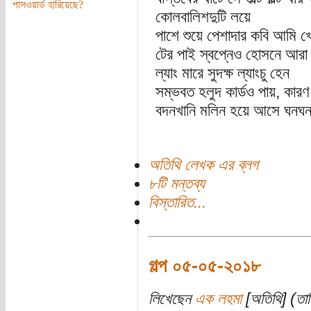
পাসওয়ার্ড হারিয়েছে?
কোলবালিশদুটি লয়ে
পাশে শুয়ে পেশাদার কবি আমি খে
টের পাই স্বপ্নেও হোসনে আরা প
ল্যাং মারে সুদক্ষ ল্যাংচু হেন
সম্ভবত হলুদ কার্ডও পায়, কারণ 
বদনখানি মলিন হয়ে আসে ঘনঘ
অতিথি লেখক এর ব্লগ
৮টি মন্তব্য
বিস্তারিত...
গল্প ০৫-০৫-২০১৮
লিখেছেন
এক লহমা
[অতিথি] (তা