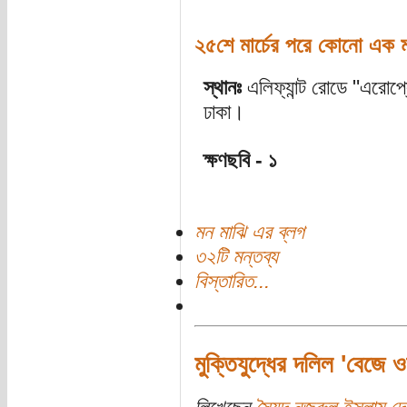
২৫শে মার্চের পরে কোনো এক
স্থানঃ
এলিফ্যান্ট রোডে "এরো
ঢাকা।
ক্ষণছবি - ১
মন মাঝি এর ব্লগ
৩২টি মন্তব্য
বিস্তারিত...
মুক্তিযুদ্ধের দলিল 'বেজে 