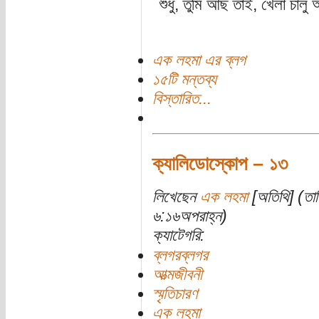
শুধু, তুমি আছ তাই, খেলা চা
এক লহমা এর ব্লগ
১৫টি মন্তব্য
বিস্তারিত...
ক্যালিডোস্কোপ – ১৩
লিখেছেন
এক লহমা
[অতিথি] (তা
৬:১৬অপরাহ্ন)
ক্যাটেগরি:
ব্লগরব্লগর
আত্মজীবনী
স্মৃতিচারণ
এক লহমা