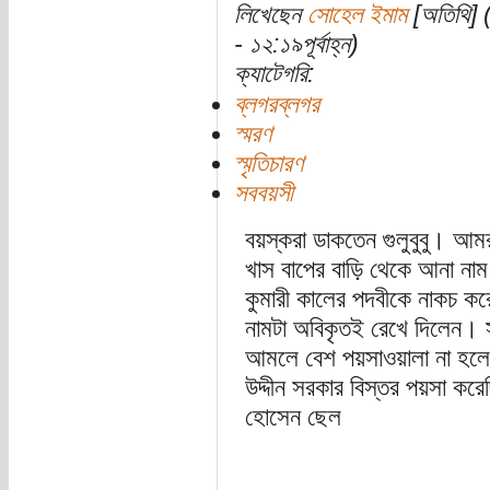
লিখেছেন
সোহেল ইমাম
[অতিথি] (
- ১২:১৯পূর্বাহ্ন)
ক্যাটেগরি:
ব্লগরব্লগর
স্মরণ
স্মৃতিচারণ
সববয়সী
বয়স্করা ডাকতেন গুলুবুবু। আম
খাস বাপের বাড়ি থেকে আনা নাম।
কুমারী কালের পদবীকে নাকচ করে
নামটা অবিকৃতই রেখে দিলেন।
আমলে বেশ পয়সাওয়ালা না হলে 
উদ্দীন সরকার বিস্তর পয়সা করে
হোসেন ছেল