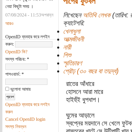
পাপের ফুটবল
নেয়া কিছুটা সময় ।
লিখেছেন
অতিথি লেখক
(তারিখ: 
07/08/2024 - 11:53অপরাহ্ন
ক্যাটেগরি:
আরও
খেলাধুলা
OpenID ব্যবহার করে লগইন
আত্মজীবনী
করুন:
নারী
OpenID কি?
শিশু
সদস্য পরিচয়:
*
স্মৃতিচারণ
প্রৌঢ় (৩০ বছর বা তদুর্দ্ধ)
পাসওয়ার্ড:
*
রাতের আঁধারে
ভুলোনা আমায়
হোসনে আরা মারে
হাইহুঁই ধুপধাপ।
OpenID ব্যবহার করে লগইন
করুন
ঘুমের আড়ালে
Cancel OpenID login
স্বপ্নের ময়দানে সে খেলে ফুট
সদস্য নিবন্ধন
বাস্তবের খাটে সে উল্টিপাল্টি খা