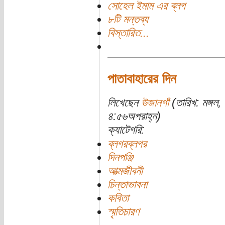
সোহেল ইমাম এর ব্লগ
৮টি মন্তব্য
বিস্তারিত...
পাতাবাহারের দিন
লিখেছেন
উজানগাঁ
(তারিখ: মঙ্গল
৪:৫৬অপরাহ্ন)
ক্যাটেগরি:
ব্লগরব্লগর
দিনপঞ্জি
আত্মজীবনী
চিন্তাভাবনা
কবিতা
স্মৃতিচারণ