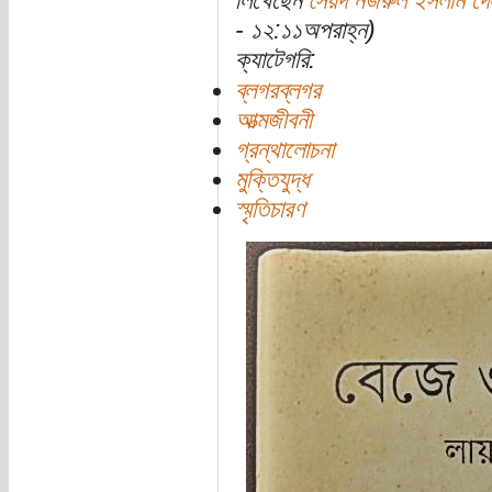
লিখেছেন
সৈয়দ নজরুল ইসলাম দে
- ১২:১১অপরাহ্ন)
ক্যাটেগরি:
ব্লগরব্লগর
আত্মজীবনী
গ্রন্থালোচনা
মুক্তিযুদ্ধ
স্মৃতিচারণ