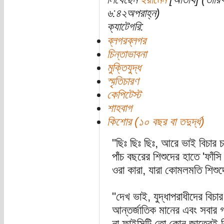
৬:৪২অপরাহ্ন)
ক্যাটেগরি:
ব্লগরব্লগর
চিন্তাভাবনা
মুক্তিযুদ্ধ
স্মৃতিচারণ
কেপিটেস্ট
শাহবাগ
কিশোর (১০ বছর বা তদুর্দ্ধ)
"ছিঃ ছিঃ ছিঃ, আরে ভাই বিচার 
পাঁচ বছরের শিশুদের হাতে 'ফাঁস
ওরা কারা, যারা কোমলমতি শিশু
"দেখ ভাই, যুদ্ধাপরাধীদের বিচা
আন্তর্জাতিক মানের এবং সবার
না ফাইসিটি তো কোন জাতেরই ক