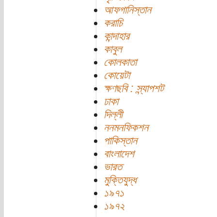
আফগানিস্তান
করাচি
কান্দাহার
কাবুল
কোলকাতা
কোয়েটা
ক্ষণছবি : স্ন্যাপশট
ঢাকা
দিল্লী
ননমনফিকশন
পাকিস্তান
বাংলাদেশ
ভারত
মুক্তিযুদ্ধ
১৯৭১
১৯৭২