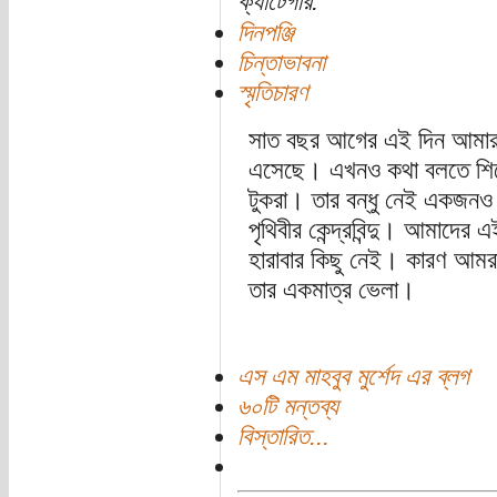
ক্যাটেগরি:
দিনপঞ্জি
চিন্তাভাবনা
স্মৃতিচারণ
সাত বছর আগের এই দিন আমা
এসেছে। এখনও কথা বলতে শিখ
টুকরা। তার বন্ধু নেই একজনও।
পৃথিবীর কেন্দ্রবিন্দু। আমাদের 
হারাবার কিছু নেই। কারণ আমরা
তার একমাত্র ভেলা।
এস এম মাহবুব মুর্শেদ এর ব্লগ
৬০টি মন্তব্য
বিস্তারিত...