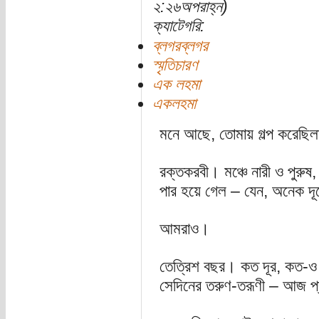
২:২৬অপরাহ্ন)
ক্যাটেগরি:
ব্লগরব্লগর
স্মৃতিচারণ
এক লহমা
একলহমা
মনে আছে, তোমায় গল্প করেছিল
রক্তকরবী। মঞ্চে নারী ও পুরুষ,
পার হয়ে গেল – যেন, অনেক দূ
আমরাও।
তেত্রিশ বছর। কত দূর, কত-ও দূ
সেদিনের তরুণ-তরূণী – আজ প্রা