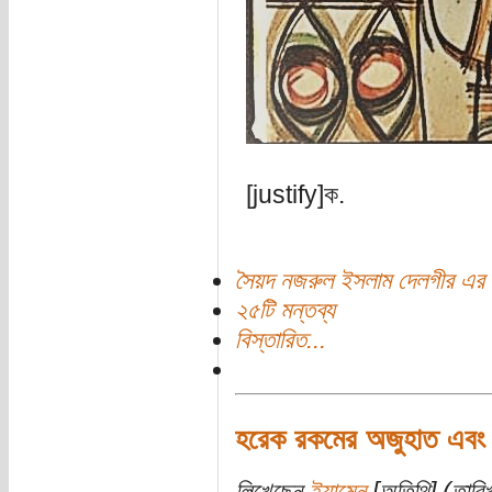
[justify]ক.
সৈয়দ নজরুল ইসলাম দেলগীর এর 
২৫টি মন্তব্য
বিস্তারিত...
হরেক রকমের অজুহাত এবং এক
লিখেছেন
ইয়ামেন
[অতিথি] (তারি