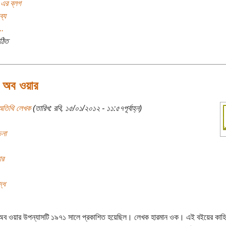
 এর ব্লগ
ব্য
..
ঠিত
স অব ওয়ার
অতিথি লেখক
(তারিখ: রবি, ১৫/০১/২০১২ - ১১:৫৭পূর্বাহ্ন)
চনা
ার
দ্ধ
অব ওয়ার উপন্যাসটি ১৯৭১ সালে প্রকাশিত হয়েছিল। লেখক হারমান ওক। এই বইয়ের কাহিন