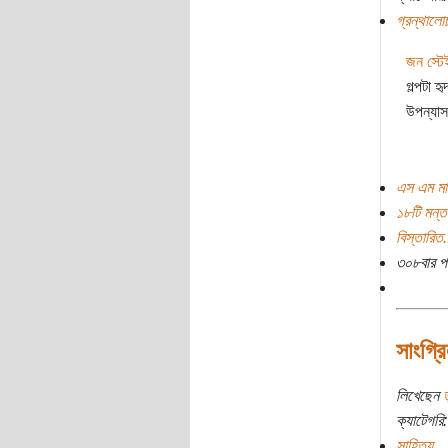
গ্রন্থালো
জন স্টে
গল্পটা 
উপন্যা
এস এম মাহব
১৮টি মন্ত
বিস্তারিত.
৩০৮বার প
সাংগ্র
লিখেছেন
ত
ক্যাটেগরি:
সাহিত্য