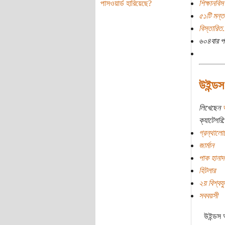
পাসওয়ার্ড হারিয়েছে?
শিক্ষানবিস
৫১টি মন্ত
বিস্তারিত.
৬০৪বার প
উইন্ড
লিখেছেন
ক্যাটেগরি:
গ্রন্থালো
জার্মান
পাক হানাদ
হিটলার
২য় বিশ্বযু
সববয়সী
উইন্ডস 