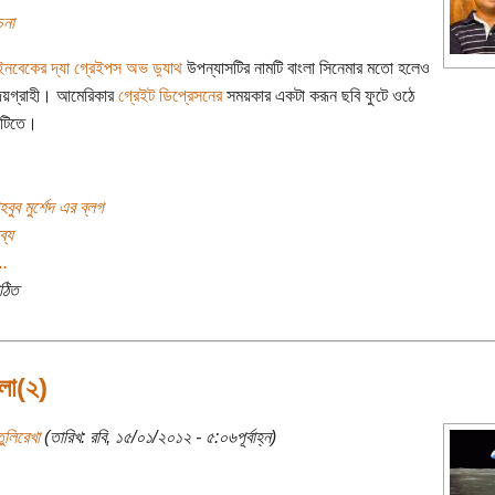
চনা
ইনবেকের দ্যা গ্রেইপস অভ ড়্যাথ
উপন্যাসটির নামটি বাংলা সিনেমার মতো হলেও
হৃদয়গ্রাহী। আমেরিকার
গ্রেইট ডিপ্রেসনের
সময়কার একটা করূন ছবি ফুটে ওঠে
সটিতে।
ুব মুর্শেদ এর ব্লগ
ব্য
..
ঠিত
িলা(২)
ুলিরেখা
(তারিখ: রবি, ১৫/০১/২০১২ - ৫:০৬পূর্বাহ্ন)