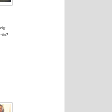
দবির
োথায়?