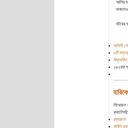
আশির দশ
থাকলেও
বইয়ের ঘ
অতিথি লে
৮টি মন্তব্
বিস্তারিত.
২৬২বার প
হারিক
লিখেছেন
ক্যাটেগরি:
রম্যরচনা
মার্কিন যুক্ত