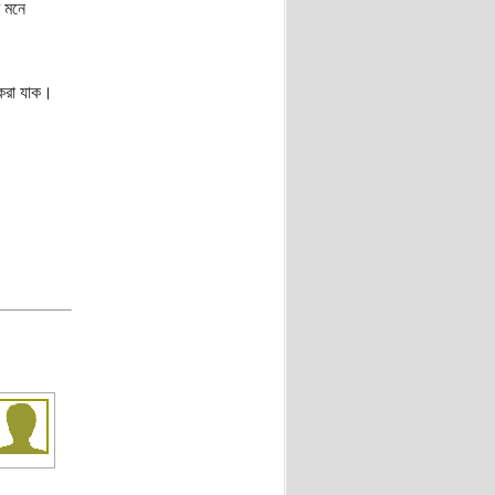
 মনে
 করা যাক।