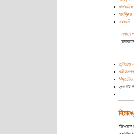
ধারাবাহিক 
সাংগ্রিলা
সববয়সী
এখানে 
তদারকের
তুলিরেখা 
৪টি মন্তব্
বিস্তারিত.
২৩১বার প
হিমাঙ্
লিখেছেন
ক্যাটেগরি: