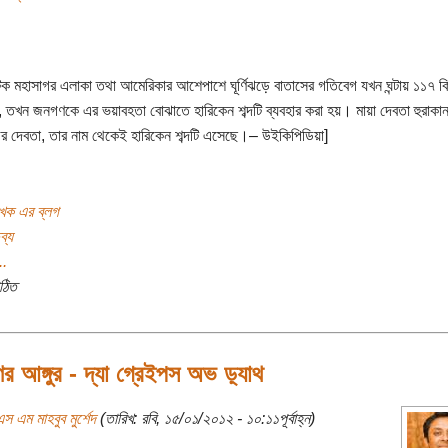
টিক মহাসাগর এলাকা তথা আমেরিকার আশেপাশে ঘূর্ণিঝড়ে বাতাসের গতিবেগ যখন ঘন্টায় ১১৭ ক
়, তখন জনগণকে এর ভয়াবহতা বোঝাতে হারিকেন শব্দটি ব্যবহার করা হয়। মায়া দেবতা হুরাকা
র দেবতা, তার নাম থেকেই হারিকেন শব্দটি এসেছে।– উইকিপিডিয়া]
খক এর ব্লগ
ব্য
..
ঠিত
ের আঙ্গুর - দ্যা গ্রেইপস অভ ড়্যাথ
স এম মাহবুব মুর্শেদ
(তারিখ: রবি, ১৫/০১/২০১২ - ১০:১১পূর্বাহ্ন)