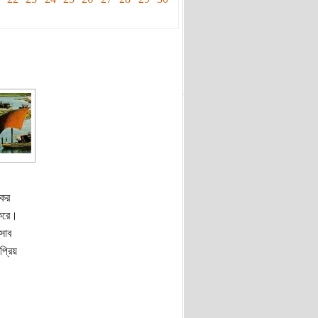
কের
 করে।
সাব
প্রিয়