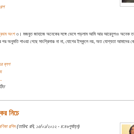
গল্প
প্রথম অংশ
৩। মজবুত জাহাজে অনেকের সঙ্গে ভেসে পড়লাম আমি আর আরেনুশও৷ অনেক ত
 পর অনুমতি পাওয়া গেছে সাংগ্রিলার৷ না না, যোগের ইস্কুলে নয়, অত যোগ্যতা আমাদের ক
এর ব্লগ
য
..
ঠিত
কের নিচে
মণিকা রশিদ
(তারিখ: রবি, ১৫/০১/২০১২ - ৪:৪৬পূর্বাহ্ন)