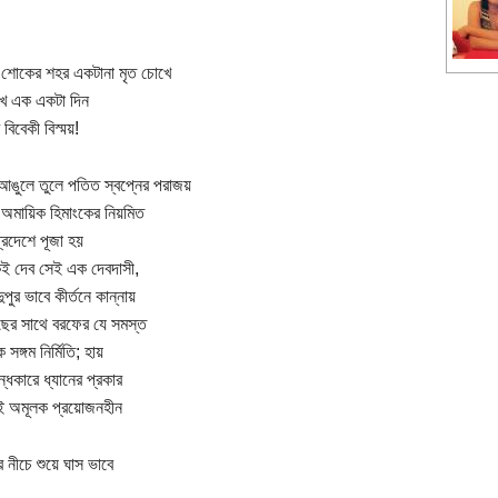
 শোকের শহর একটানা মৃত চোখে
খে এক একটা দিন
বিবেকী বিস্ময়!
আঙুলে তুলে পতিত স্বপ্নের পরাজয়
অমায়িক হিমাংকের নিয়মিত
্রদেশে পূজা হয়
ই দেব সেই এক দেবদাসী,
ুপুর ভাবে কীর্তনে কান্নায়
ের সাথে বরফের যে সমস্ত
 সঙ্গম নির্মিতি; হায়
্ধকারে ধ্যানের প্রকার
তই অমূলক প্রয়োজনহীন
র নীচে শুয়ে ঘাস ভাবে