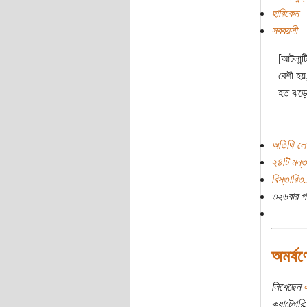
হারিকেন
সববয়সী
[আটলান্
বেশী হয
হত ঝড়ে
অতিথি লে
২৪টি মন্ত
বিস্তারিত.
৩২৬বার প
অমর্ষণ
লিখেছেন
এ
ক্যাটেগরি: