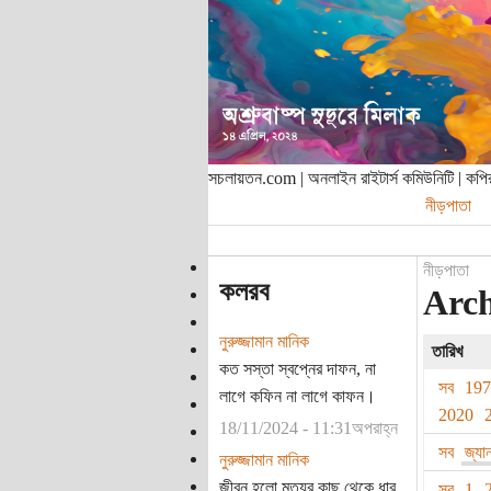
সচলায়তন.com | অনলাইন রাইটার্স কমিউনিটি | ক
নীড়পাতা
নীড়পাতা
কলরব
Arch
নুরুজ্জামান মানিক
তারিখ
কত সস্তা স্বপ্নের দাফন, না
সব
19
লাগে কফিন না লাগে কাফন।
2020
18/11/2024 - 11:31অপরাহ্ন
সব
জ্যা
নুরুজ্জামান মানিক
জীবন হলো মৃত্যুর কাছ থেকে ধার
সব
1