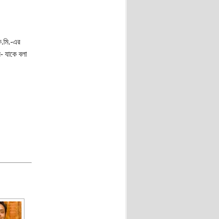
ি.মি.-এর
ন- যাকে বলা