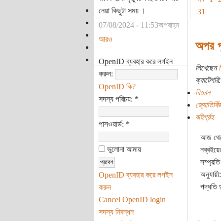
নেয়া কিছুটা সময় ।
31
07/08/2024 - 11:53অপরাহ্ন
আরও
অপর পৃ
OpenID ব্যবহার করে লগইন
লিখেছেন
শ
করুন:
ক্যাটেগরি:
OpenID কি?
বিজ্ঞান
সদস্য পরিচয়:
*
জ্যোতির্বিজ
বহির্গ্রহ
পাসওয়ার্ড:
*
আজ থেক
ভুলোনা আমায়
নব্বইয়ে
সম্প্রত
অনুযায়ী
OpenID ব্যবহার করে লগইন
পদ্ধতি 
করুন
Cancel OpenID login
সদস্য নিবন্ধন