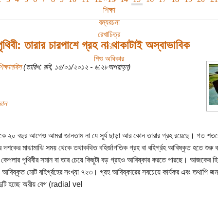
শিক্ষা
রম্যরচনা
রেখাচিত্র
থিবী: তারার চারপাশে গ্রহ না থাকাটাই অস্বাভাবিক
নারী
শিশু অধিকার
িক্ষানবিস
(তারিখ: রবি, ১৫/০১/২০১২ - ৬:২৮অপরাহ্ন)
্ঞান
ে ২০ বছর আগেও আমরা জানতাম না যে সূর্য ছাড়া আর কোন তারার গ্রহ রয়েছে। গত শত
র দশকের মাঝামাঝি সময় থেকে তথাকথিত বহির্জাগতিক গ্রহ বা বহির্গ্রহ আবিষ্কৃত হতে শুরু
ি কেপলার পৃথিবীর সমান বা তার চেয়ে কিছুটা বড় গ্রহও আবিষ্কার করতে পারছে। আজকের হি
: আবিষ্কৃত মোট বহির্গ্রহের সংখ্যা ৭২৩। গ্রহ আবিষ্কারের সবচেয়ে কার্যকর এবং তথাপি জন
দুটি হচ্ছে অরীয় বেগ (radial vel