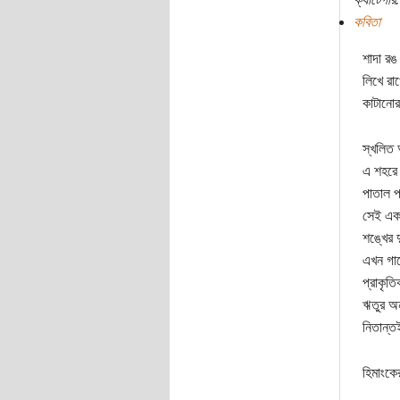
কবিতা
শাদা রঙ
লিখে রা
কাটানোর 
স্খলিত 
এ শহরে 
পাতাল প
সেই এক
শঙ্খের দ
এখন গাছ
প্রাকৃতিক
ঋতুর অন
নিতান্
হিমাংকে