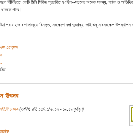
কে বিটিভিতে একটি মিনি সিরিজ প্রচারিত হএছিল--সচলের অনেক সদস্য, পাঠক ও অতিথির
 থাকতে পারে।
টনা প্রায় হাজার পাতাজুড়ে বিস্তৃত, সংক্ষেপে বলা দুঃসাধ্য; তাই শুধু সারসংক্ষেপ উপস্থাপন
খক এর ব্লগ
য
..
ঠিত
েন উৎসব
অতিথি লেখক
(তারিখ: রবি, ১৫/০১/২০১২ - ১০:৫০পূর্বাহ্ন)
রাষ্ট্র