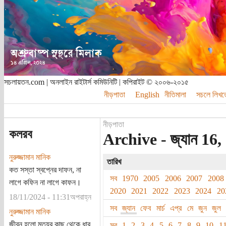
সচলায়তন.com | অনলাইন রাইটার্স কমিউনিটি | কপিরাইট © ২০০৬-২০১৫
নীড়পাতা
English
নীতিমালা
সচলে লিখত
নীড়পাতা
কলরব
Archive - জ্যান 16,
নুরুজ্জামান মানিক
তারিখ
কত সস্তা স্বপ্নের দাফন, না
সব
1970
2005
2006
2007
2008
লাগে কফিন না লাগে কাফন।
2020
2021
2022
2023
2024
20
18/11/2024 - 11:31অপরাহ্ন
সব
জ্যান
ফেব
মার্চ
এপ্র
মে
জুন
জুল
নুরুজ্জামান মানিক
জীবন হলো মৃত্যুর কাছ থেকে ধার
সব
1
2
3
4
5
6
7
8
9
10
1