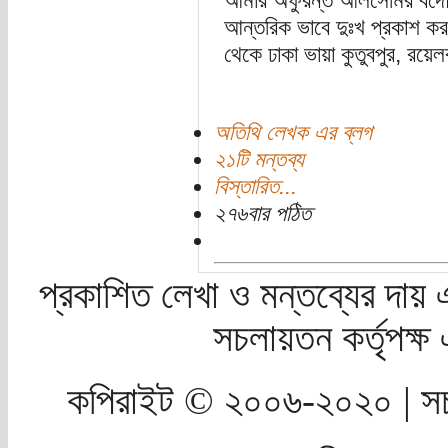
আমার অফুরন্ত আলসেমির বদৌলতে
আন্তরিক ভাবে দুঃখ প্রকাশ 
থেকে ঢাকা ভায়া কুতুবপুর, রয়েল
অতিথি লেখক এর ব্লগ
২১টি মন্তব্য
বিস্তারিত...
২৭৬বার পঠিত
প্রকাশিত লেখা ও মন্তব্যের দায় 
সচলায়তন কর্তৃপক্
কপিরাইট © ২০০৬-২০২০ | সচ