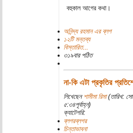
বহুকাল আগের কথা।
অনিন্দ্য রহমান এর ব্লগ
১২টি মন্তব্য
বিস্তারিত...
৩১৯বার পঠিত
না-কি এটা প্রকৃতির প্রতিশ
লিখেছেন
শামীমা রিমা
(তারিখ: সো
৫:৩৪পূর্বাহ্ন)
ক্যাটেগরি:
ব্লগরব্লগর
চিন্তাভাবনা