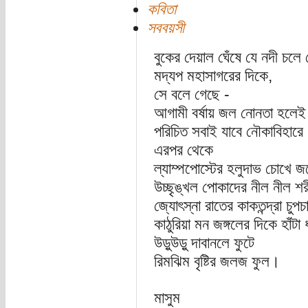
কবিতা
সববয়সী
বুকের দেয়াল ঘেঁষে যে নদী চলে
মদ্যপ মহাসাগরের দিকে,
সে বলে গেছে -
আগামী বর্ষায় জল নোনতা হলেই
পরিচিত সবাই যাবে নৌকাবিহার
এরপর থেকে
ল্যাম্পপোস্টের হলুদাভ চোখে জড
উচ্ছৃঙ্খল পোকাদের নীল নীল শ
জ্যোৎস্না রাতের কাকতন্দ্রা চুপ
কাঠুরিয়া মন জঙ্গলের দিকে হাঁটা 
উড়ুউড়ু দাবানলে ফুটে
রিমঝিম বৃষ্টির জলজ ফুল।
মাসুম