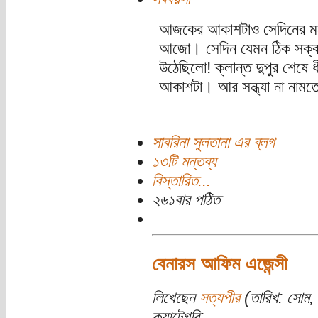
আজকের আকাশটাও সেদিনের মত
আজো। সেদিন যেমন ঠিক সক্কাল
উঠেছিলো! ক্লান্ত দুপুর শেষে 
আকাশটা। আর সন্ধ্যা না নামতেই 
সাবরিনা সুলতানা এর ব্লগ
১৩টি মন্তব্য
বিস্তারিত...
২৬১বার পঠিত
বেনারস আফিম এজেন্সী
লিখেছেন
সত্যপীর
(তারিখ: সোম, 
ক্যাটেগরি: