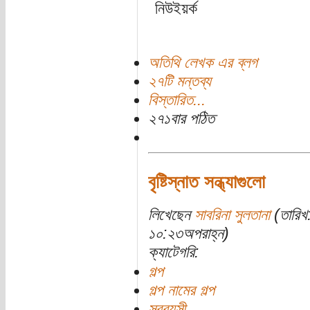
নিউইয়র্ক
অতিথি লেখক এর ব্লগ
২৭টি মন্তব্য
বিস্তারিত...
২৭১বার পঠিত
বৃষ্টিস্নাত সন্ধ্যাগুলো
লিখেছেন
সাবরিনা সুলতানা
(তারিখ
১০:২৩অপরাহ্ন)
ক্যাটেগরি:
গল্প
গল্প নামের গল্প
সববয়সী