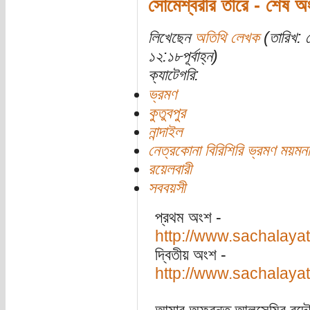
সোমেশ্বরীর তীরে - শেষ অ
লিখেছেন
অতিথি লেখক
(তারিখ: 
১২:১৮পূর্বাহ্ন)
ক্যাটেগরি:
ভ্রমণ
কুতুবপুর
নান্দাইল
নেত্রকোনা বিরিশিরি ভ্রমণ ময়মনসি
রয়েলবারী
সববয়সী
প্রথম অংশ -
http://www.sachalaya
দ্বিতীয় অংশ -
http://www.sachalaya