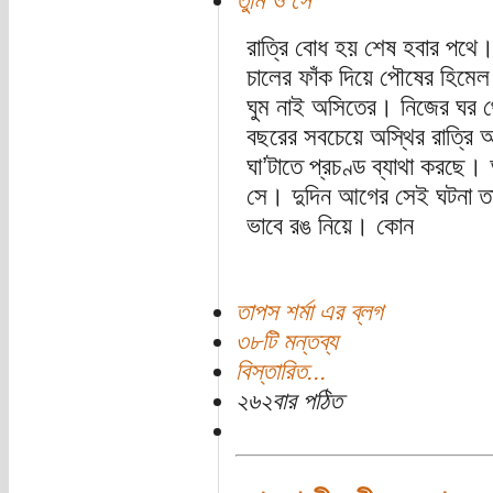
তুমি ও সে
রাত্রি বোধ হয় শেষ হবার পথে।
চালের ফাঁক দিয়ে পৌষের হিমেল
ঘুম নাই অসিতের। নিজের ঘর 
বছরের সবচেয়ে অস্থির রাত্র
ঘা’টাতে প্রচণ্ড ব্যাথা করছে
সে। দুদিন আগের সেই ঘটনা তা
ভাবে রঙ নিয়ে। কোন
তাপস শর্মা এর ব্লগ
৩৮টি মন্তব্য
বিস্তারিত...
২৬২বার পঠিত