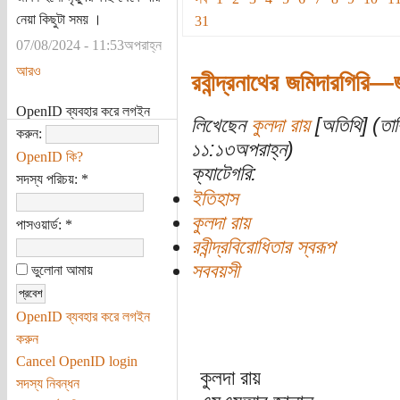
নেয়া কিছুটা সময় ।
31
07/08/2024 - 11:53অপরাহ্ন
আরও
রবীন্দ্রনাথের জমিদারগিরি—জম
OpenID ব্যবহার করে লগইন
লিখেছেন
কুলদা রায়
[অতিথি] (তা
করুন:
১১:১৩অপরাহ্ন)
OpenID কি?
ক্যাটেগরি:
সদস্য পরিচয়:
*
ইতিহাস
কুলদা রায়
পাসওয়ার্ড:
*
রবীন্দ্রবিরোধিতার স্বরূপ
সববয়সী
ভুলোনা আমায়
OpenID ব্যবহার করে লগইন
করুন
Cancel OpenID login
কুলদা রায়
সদস্য নিবন্ধন