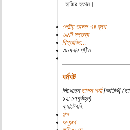
হাজির হতাম।
প্রৌঢ় ভাবনা এর ব্লগ
৩৫টি মন্তব্য
বিস্তারিত...
৩০৭বার পঠিত
ধর্মঘট
লিখেছেন
তাপস শর্মা
[অতিথি] (তা
১২:৩৭পূর্বাহ্ন)
ক্যাটেগরি:
গল্প
অণুগল্প