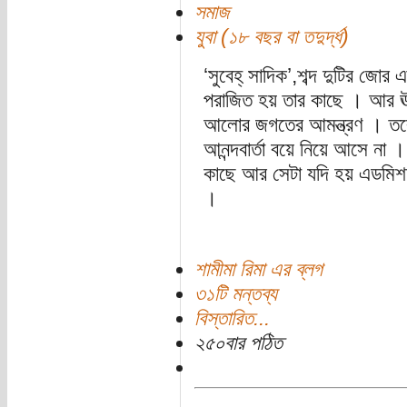
সমাজ
যুবা (১৮ বছর বা তদুর্দ্ধ)
‘সুবেহ্ সাদিক’,শব্দ দুটির জো
পরাজিত হয় তার কাছে । আর ঊষা
আলোর জগতের আমন্ত্রণ । তবে 
আনন্দবার্তা বয়ে নিয়ে আসে ন
কাছে আর সেটা যদি হয় এডমিশ
।
শামীমা রিমা এর ব্লগ
৩১টি মন্তব্য
বিস্তারিত...
২৫০বার পঠিত