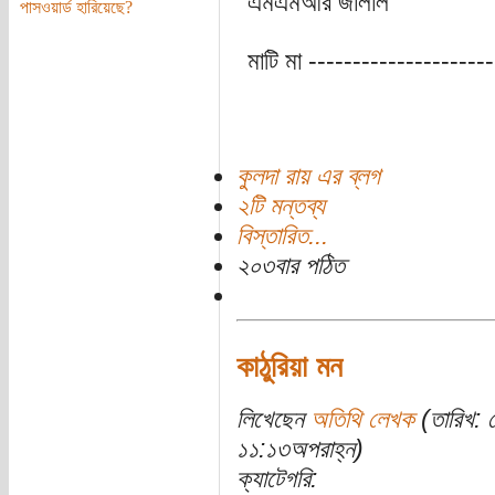
এমএমআর জালাল
পাসওয়ার্ড হারিয়েছে?
মাটি মা ---------------------
কুলদা রায় এর ব্লগ
২টি মন্তব্য
বিস্তারিত...
২০৩বার পঠিত
কাঠুরিয়া মন
লিখেছেন
অতিথি লেখক
(তারিখ: 
১১:১৩অপরাহ্ন)
ক্যাটেগরি: