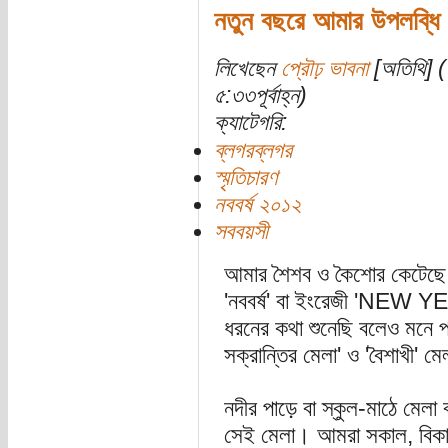
নতুন বছরে আমার উপলব্ধি
লিখেছেন
প্রৌঢ় ভাবনা
[অতিথি] (
৫:৩৩পূর্বাহ্ন)
ক্যাটেগরি:
ব্লগরব্লগর
স্মৃতিচারণ
নববর্ষ ২০১২
সববয়সী
আমার শৈশব ও কৈশোর কেটেছে ক
'নববর্ষ' বা ইংরেজী 'NEW Y
ধরনের কথা শুনেছি বলেও মনে প
সক্রান্তির মেলা' ও 'বৈশাখী' ম
নদীর পাড়ে বা স্কুল-মাঠে মে
সেই মেলা। আমরা সকাল, বিকাল, 