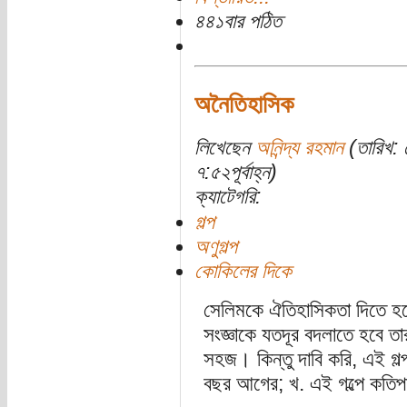
৪৪১বার পঠিত
অনৈতিহাসিক
লিখেছেন
অনিন্দ্য রহমান
(তারিখ:
৭:৫২পূর্বাহ্ন)
ক্যাটেগরি:
গল্প
অণুগল্প
কোকিলের দিকে
সেলিমকে ঐতিহাসিকতা দিতে হল
সংজ্ঞাকে যতদূর বদলাতে হবে তা
সহজ। কিন্তু দাবি করি, এই গল্
বছর আগের; খ. এই গল্পে কতিপ