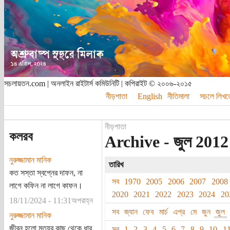
সচলায়তন.com | অনলাইন রাইটার্স কমিউনিটি | কপিরাইট © ২০০৬-২০১৫
নীড়পাতা
English
নীতিমালা
সচলে লিখত
নীড়পাতা
কলরব
Archive - জুল 2012
নুরুজ্জামান মানিক
তারিখ
কত সস্তা স্বপ্নের দাফন, না
সব
1970
2005
2006
2007
2008
লাগে কফিন না লাগে কাফন।
2020
2021
2022
2023
2024
20
18/11/2024 - 11:31অপরাহ্ন
সব
জ্যান
ফেব
মার্চ
এপ্র
মে
জুন
জুল
নুরুজ্জামান মানিক
জীবন হলো মৃত্যুর কাছ থেকে ধার
সব
1
2
3
4
5
6
7
8
9
10
1