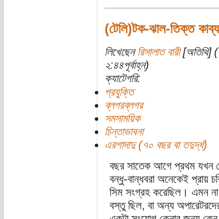
(টেলি)টক-ঝাল-তিক্ত কাব্য
লিখেছেন
রিসালাত বারী
[অতিথি] (
২:৪৪পূর্বাহ্ন)
ক্যাটেগরি:
প্রযুক্তি
ব্লগরব্লগর
সমসাময়িক
চিন্তাভাবনা
এরশাদাদু (৭০ বছর বা তদুর্দ্ধ)
বছর সাতেক আগে প্রথম যখন ট
বন্ধু-বান্ধবরা অনেকেই প্রায় চব
সিম সংগ্রহ করেছিল। এমন না
বস্তু ছিল, বা অন্য অপারেটর
একটা সংযোগ কেনার জন্য কেন এত