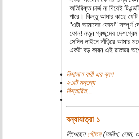
অতিরিক্ত চার্জ না দিয়েই টিএন্
পারে। কিন্তু আমার কাছে যেটি
"এটা আমাদের ফোন!" সম্পূর্ণ দেশ
ফোন! নতুন প্রজন্মের দেশপ্রেম
সেদিন লাইনে দাঁড়িয়ে আমার মনে
একটা বড় কারন এই রাতভর অপেক
রিসালাত বারী এর ব্লগ
২৩টি মন্তব্য
বিস্তারিত...
বন্যাযাত্রা ১
লিখেছেন
গৌতম
(তারিখ: সোম, 