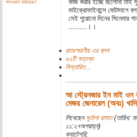
কাজ করার ইচ্ছে ছিলোনা তাই স
পাসওয়ার্ড হারিয়েছে?
মাইক্রোফাইনান্সে মোটাদাগে ব
সেই পুরোনো দিনের সিনেমার গান
..........।।
রাতঃস্মরণীয় এর ব্লগ
৬২টি মন্তব্য
বিস্তারিত...
আ স্ট্রেনজার ইন মাই ওন ক
মেজর জেনারেল (অবঃ) খাদি
লিখেছেন
মূর্তালা রামাত
(তারিখ: ম
১১:২৭অপরাহ্ন)
ক্যাটেগরি: