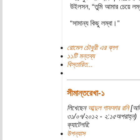
উইলসন, “তুমি আমার চেয়ে লম্
“সামান্য কিছু লম্বা।”
রোমেল চৌধুরী এর ব্লগ
১১টি মন্তব্য
বিস্তারিত...
সীমান্তরেখা-১
লিখেছেন
আব্দুল গাফফার রনি
[অতি
৩১/০৭/২০১২ - ২:১৫অপরাহ্ন)
ক্যাটেগরি:
উপন্যাস