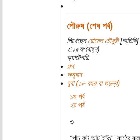
পৌরুষ (শেষ পর্ব)
লিখেছেন
রোমেল চৌধুরী
[অতিথি] 
২:১৫অপরাহ্ন)
ক্যাটেগরি:
গল্প
অনুবাদ
যুবা (১৮ বছর বা তদুর্দ্ধ)
১ম পর্ব
২য় পর্ব
৩
“পাঁচ ফুট আট ইঞ্চি”, কাঠের রুল