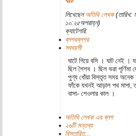
ঘাট
লিখেছেন
অতিথি লেখক
(তারিখ: 
১০:২৫অপরাহ্ন)
ক্যাটেগরি:
ব্লগরব্লগর
সববয়সী
ঘাটে গিয়ে বসি । ঘাট নেই ।
ছিল শৈশব । ছিল ভরা পূর্ণিমা
পুণ্য ধোঁয়া বিস্তৃত সময় অনে
ফাঁকে যখনই আড়াল পথ মাপা, 
বাসা- শেওলার কাল ।
অতিথি লেখক এর ব্লগ
২৬টি মন্তব্য
বিস্তারিত...