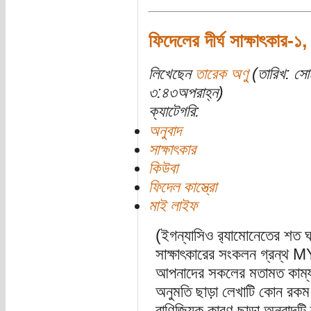
ফিদেলের দীর্ঘ সাক্ষাৎকার
লিখেছেন
তারেক অণু
(তারিখ: সো
৩:৪৩অপরাহ্ন)
ক্যাটেগরি:
অনুবাদ
সাক্ষাৎকার
কিউবা
ফিদেল কাস্ত্রো
মাই লাইফ
(ইগন্যাসিও র‍্যামোনেতের শত ঘণ্
সাক্ষাৎকারের সংকলন গ্রন্থ MY
আপনাদের সকলের মতামত কাম্য
অনুমতি ছাড়া লেখাটি কোন রকম 
বাণিজ্যিক কারণ ছাড়া অনুবাদট