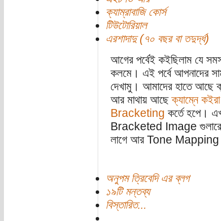
ক্যাম্রাবাজি কোর্স
টিউটোরিয়াল
এরশাদাদু (৭০ বছর বা তদুর্দ্ধ)
আগের পর্বেই কইছিলাম যে সমস
কলমে। এই পর্বে আপনাদের সামন
দেখামু। আমাদের হাতে আছে ক্
আর মাথায় আছে
ক্যাম্নে কই
Bracketing
কর্তে হপে। এ
Bracketed Image গুলারে ক
লাগে আর Tone Mapping কইরা
অনুপম ত্রিবেদি এর ব্লগ
১৯টি মন্তব্য
বিস্তারিত...