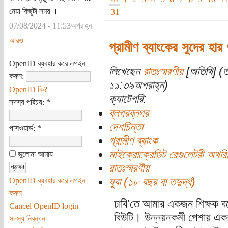
নেয়া কিছুটা সময় ।
31
07/08/2024 - 11:53অপরাহ্ন
আরও
গ্রামীণ ব্যাংকের সুদের হা
OpenID ব্যবহার করে লগইন
লিখেছেন
রাতঃস্মরণীয়
[অতিথি] (ত
করুন:
১১:৩৯অপরাহ্ন)
OpenID কি?
ক্যাটেগরি:
সদস্য পরিচয়:
*
ব্লগরব্লগর
দেশচিন্তা
পাসওয়ার্ড:
*
গ্রামীণ ব্যাংক
মাইক্রোক্রেডিট রেগুলেটরী অথরিট
ভুলোনা আমায়
রাতঃস্মরণীয়
যুবা (১৮ বছর বা তদুর্দ্ধ)
OpenID ব্যবহার করে লগইন
করুন
ঢাবি’তে আমার একজন শিক্ষক ব
Cancel OpenID login
বিউটি। উন্নয়নকর্মী পেশায় এক
সদস্য নিবন্ধন