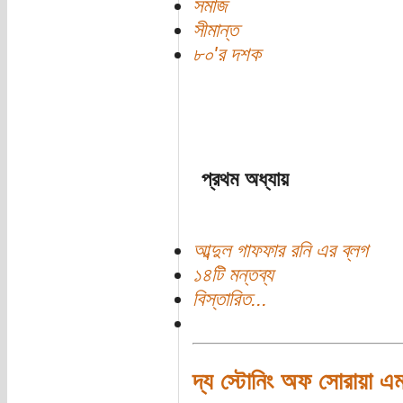
সমাজ
সীমান্ত
৮০'র দশক
প্রথম অধ্যায়
আব্দুল গাফফার রনি এর ব্লগ
১৪টি মন্তব্য
বিস্তারিত...
দ্য স্টোনিং অফ সোরায়া এ