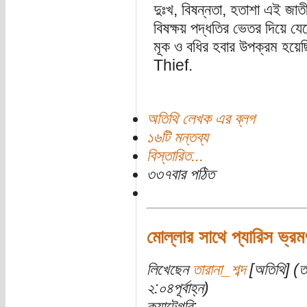
দুঃখ, বিষন্নতা, হতাশা এই জাত
বিষক্ষয় পদ্ধতির ভেতর দিয়ে 
মূক ও বধির হবার উপক্রম হয়
Thief.
অতিথি লেখক এর ব্লগ
১৬টি মন্তব্য
বিস্তারিত...
৩৩৭বার পঠিত
মোল্লার সাথে প্যারিস ভ্রম
লিখেছেন
তারানা_শব্দ
[অতিথি] (তা
২:০৪পূর্বাহ্ন)
ক্যাটেগরি: