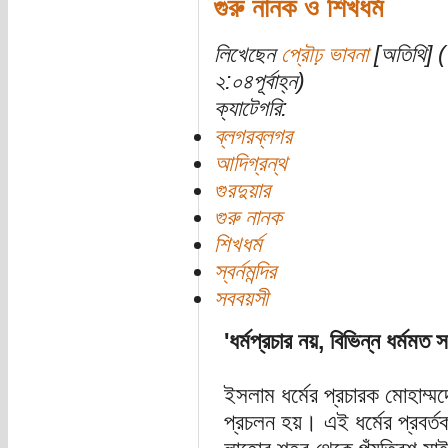
গুরু নানক ও শিখধর্ম
লিখেছেন
প্রৌঢ় ভাবনা
[অতিথি] (
২:০৪পূর্বাহ্ন)
ক্যাটেগরি:
ব্লগরব্লগর
আদিগ্রন্থ
গুরদুয়ার
গুরু নানক
শিখধর্ম
স্বর্নমন্দির
সববয়সী
'ধর্মপ্রচার নয়, বিভিন্ন ধর্মমত 
ইসলাম ধর্মের প্রচারক মোহাম্মদ
প্রচলন হয়। এই ধর্মের প্রবর্তক 