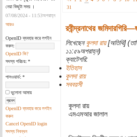
নেয়া কিছুটা সময় ।
31
07/08/2024 - 11:53অপরাহ্ন
আরও
রবীন্দ্রনাথের জমিদারগিরি—জম
OpenID ব্যবহার করে লগইন
লিখেছেন
কুলদা রায়
[অতিথি] (তার
করুন:
১১:৫৯অপরাহ্ন)
OpenID কি?
ক্যাটেগরি:
সদস্য পরিচয়:
*
ইতিহাস
কুলদা রায়
পাসওয়ার্ড:
*
সববয়সী
ভুলোনা আমায়
কুলদা রায়
OpenID ব্যবহার করে লগইন
এমএমআর জালাল
করুন
Cancel OpenID login
সদস্য নিবন্ধন