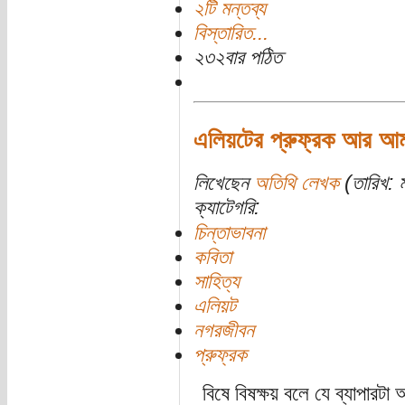
২টি মন্তব্য
বিস্তারিত...
২৩২বার পঠিত
এলিয়টের প্রুফ্রক আর আম
লিখেছেন
অতিথি লেখক
(তারিখ: ম
ক্যাটেগরি:
চিন্তাভাবনা
কবিতা
সাহিত্য
এলিয়ট
নগরজীবন
প্রুফ্রক
বিষে বিষক্ষয় বলে যে ব্যাপার