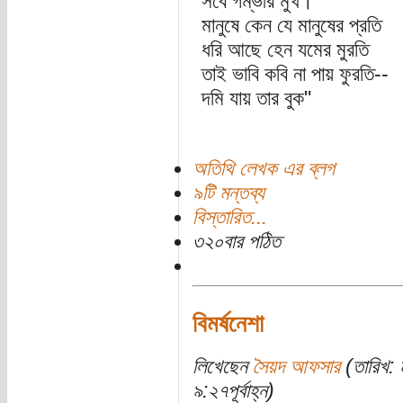
সবে গম্ভীর মুখ।
মানুষে কেন যে মানুষের প্রতি
ধরি আছে হেন যমের মুরতি
তাই ভাবি কবি না পায় ফুরতি--
দমি যায় তার বুক"
অতিথি লেখক এর ব্লগ
৯টি মন্তব্য
বিস্তারিত...
৩২০বার পঠিত
বিমর্ষনেশা
লিখেছেন
সৈয়দ আফসার
(তারিখ: 
৯:২৭পূর্বাহ্ন)