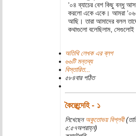
’০৪ ব্যাচের বেশ কিছু বন্ধু আসল
করলো একে একে। আমরা ’০৬ এ
আছি। তারা আমাদের বলল তাদের
কথাগুলো বলেছিলাম, সেগুলোই
অতিথি লেখক এর ব্লগ
৬৬টি মন্তব্য
বিস্তারিত...
৫৮৪বার পঠিত
কৈঞ্ছেন্দেহি - ১
লিখেছেন
অকুতোভয় বিপ্লবী
(তার
৫:৫৭অপরাহ্ন)