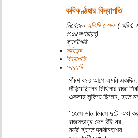
কবিকণ্ঠহার বিদ্যাপতি
লিখেছেন
অতিথি লেখক
(তারিখ: 
৫:৫৫অপরাহ্ন)
ক্যাটেগরি:
সাহিত্য
বিদ্যাপতি
সববয়সী
পাঁচশ বছর আগে এমনি একদিন, হ
দাঁড়িয়েছিলেন মিথিলার রাজা 
একলাই লুকিয়ে ছিলেন, হয়ত মন
"হেসে ভালোবেসে দুটো কথা ক
রাজসভাগৃহ হেন ঠাঁই নয়,
মন্ত্রী হইতে দ্বারীমহাশয়