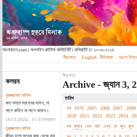
সচলায়তন.com | অনলাইন রাইটার্স কমিউনিটি | কপিরাইট © ২০০৬-২০১৫
নীড়পাতা
English
নীতিমালা
সচলে লিখত
নীড়পাতা
কলরব
Archive - জ্যান 3, 
নুরুজ্জামান মানিক
তারিখ
কত সস্তা স্বপ্নের দাফন, না
সব
1970
2005
2006
2007
2008
লাগে কফিন না লাগে কাফন।
2020
2021
2022
2023
2024
20
18/11/2024 - 11:31অপরাহ্ন
সব
জ্যান
ফেব
মার্চ
এপ্র
মে
জুন
জুল
নুরুজ্জামান মানিক
জীবন হলো মৃত্যুর কাছ থেকে ধার
সব
1
2
3
4
5
6
7
8
9
10
1