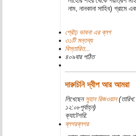
লাহোর শহর থেকে পঁয়ত্রিশ মাইল দ
নাম, নানকানা সাহিব) গ্রামে এক
প্রৌঢ় ভাবনা এর ব্লগ
৩১টি মন্তব্য
বিস্তারিত...
৪০৯বার পঠিত
দারুচিনি দ্বীপ আর আমরা
লিখেছেন
সুহান রিজওয়ান
(তারিখ:
১২:০৮পূর্বাহ্ন)
ক্যাটেগরি:
ব্লগরব্লগর