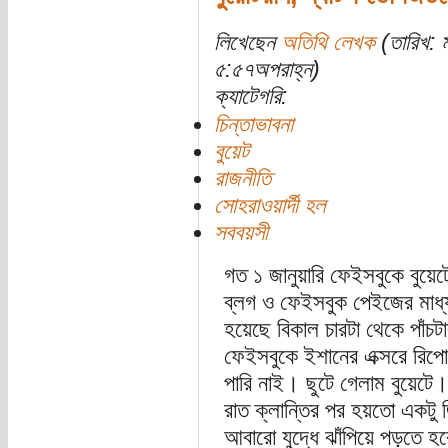
লিখেছেন
অতিথি লেখক
(তারিখ: 
৫:৫৭অপরাহ্ন)
ক্যাটেগরি:
চিন্তাভাবনা
বুয়েট
রাজনীতি
সোহরাওয়ার্দী হল
সববয়সী
গত ১ জানুয়ারি ফেইসবুকে বুয়েটে
ব্লগ ও ফেইসবুক পেইজের মাধ্
হয়েছে বিকাল চারটা থেকে পাঁচ
ফেইসবুকে ইশানের এক্সরে রিপ
পারি নাই। ছুটে গেলাম বুয়েটে
রাত ক্লান্তির পর হয়তো একটু 
আবারো যুদ্ধে ঝাঁপিয়ে পড়তে হব