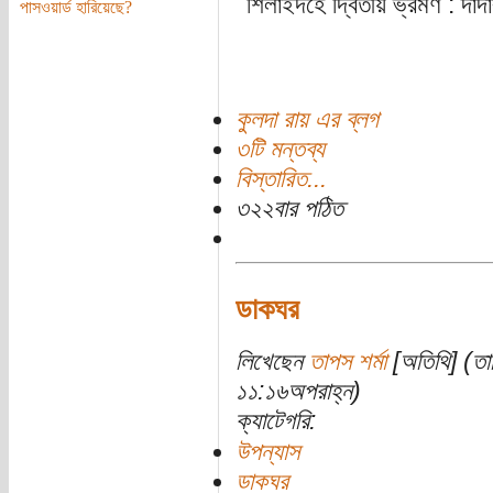
শিলাইদহে দ্বিতীয় ভ্রমণ : দাদা
পাসওয়ার্ড হারিয়েছে?
কুলদা রায় এর ব্লগ
৩টি মন্তব্য
বিস্তারিত...
৩২২বার পঠিত
ডাকঘর
লিখেছেন
তাপস শর্মা
[অতিথি] (তা
১১:১৬অপরাহ্ন)
ক্যাটেগরি:
উপন্যাস
ডাকঘর