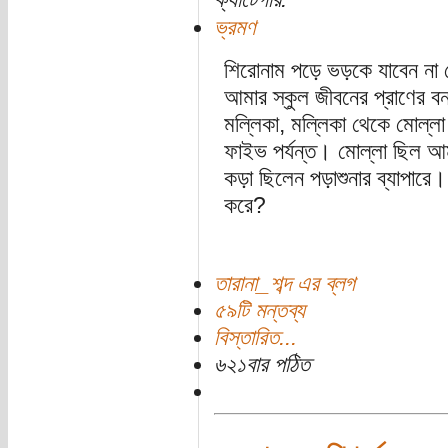
ভ্রমণ
শিরোনাম পড়ে ভড়কে যাবেন না 
আমার স্কুল জীবনের প্রাণের বন
মল্লিকা, মল্লিকা থেকে মোল্ল
ফাইভ পর্যন্ত। মোল্লা ছিল আম
কড়া ছিলেন পড়াশুনার ব্যাপার
করে?
তারানা_শব্দ এর ব্লগ
৫৯টি মন্তব্য
বিস্তারিত...
৬২১বার পঠিত