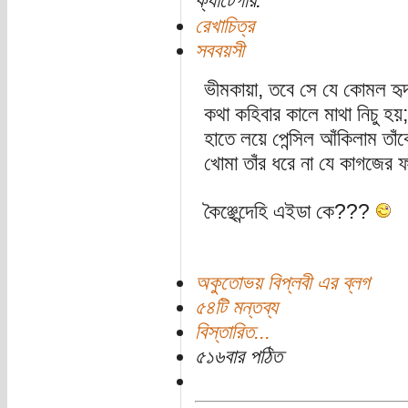
ক্যাটেগরি:
রেখাচিত্র
সববয়সী
ভীমকায়া, তবে সে যে কোমল হৃ
কথা কহিবার কালে মাথা নিচু হয়;
হাতে লয়ে পেন্সিল আঁকিলাম তাঁক
খোমা তাঁর ধরে না যে কাগজের 
কৈঞ্ছেন্দেহি এইডা কে???
অকুতোভয় বিপ্লবী এর ব্লগ
৫৪টি মন্তব্য
বিস্তারিত...
৫১৬বার পঠিত