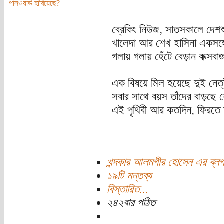
পাসওয়ার্ড হারিয়েছে?
ব্রেকিং নিউজ, সাতসকালে দেশশু
খালেদা আর শেখ হাসিনা একসঙ্
গলায় গলায় হেঁটে বেড়ান কক্সব
এক বিষয়ে মিল হয়েছে দুই নেত্
সবার সাথে বয়স তাঁদের বাড়ছে
এই পৃথিবী আর কতদিন, ফিরতে
খন্দকার আলমগীর হোসেন এর ব্ল
১৯টি মন্তব্য
বিস্তারিত...
২৪২বার পঠিত