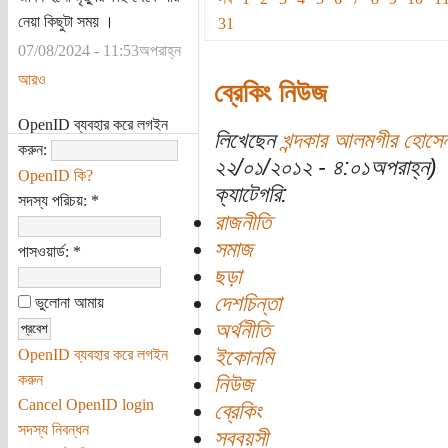
নেয়া কিছুটা সময় ।
31
07/08/2024 - 11:53অপরাহ্ন
আরও
ব্রেকিং নিউজ
OpenID ব্যবহার করে লগইন
লিখেছেন
খন্দকার আলমগীর হোসে
করুন:
২২/০১/২০১২ - ৪:০১অপরাহ্ন)
OpenID কি?
ক্যাটেগরি:
সদস্য পরিচয়:
*
রাজনীতি
সমাজ
পাসওয়ার্ড:
*
ছড়া
দেশচিন্তা
ভুলোনা আমায়
অর্থনীতি
ইকোনমি
OpenID ব্যবহার করে লগইন
করুন
নিউজ
Cancel OpenID login
ব্রেকিং
সদস্য নিবন্ধন
সববয়সী