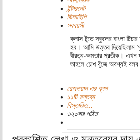
সমসাময়িক
ইন্টারনেট
ভিআইপি
সববয়সী
ক্লাস টুতে স্কুলের বাংলা টিচ
হব। আমি উত্তর দিয়েছিলাম 'প
বীরত্ব-ক্ষমতার প্রতীক। এখন 
তাহলে চোখ বুঁজে অবশ্যই বল
রেজওয়ান এর ব্লগ
১১টি মন্তব্য
বিস্তারিত...
৩২০বার পঠিত
প্রকাশিত লেখা ও মন্তব্যের দায় 