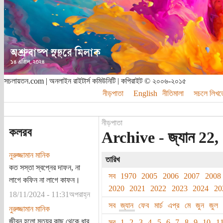
সচলায়তন.com | অনলাইন রাইটার্স কমিউনিটি | কপিরাইট © ২০০৬-২০১৫
নীড়পাতা
English
নীতিমালা
সচলে লিখত
নীড়পাতা
কলরব
Archive - জ্যান 22,
নুরুজ্জামান মানিক
তারিখ
কত সস্তা স্বপ্নের দাফন, না
সব
1970
2005
2006
2007
2008
লাগে কফিন না লাগে কাফন।
2020
2021
2022
2023
2024
20
18/11/2024 - 11:31অপরাহ্ন
সব
জ্যান
ফেব
মার্চ
এপ্র
মে
জুন
জুল
নুরুজ্জামান মানিক
জীবন হলো মৃত্যুর কাছ থেকে ধার
সব
1
2
3
4
5
6
7
8
9
10
1