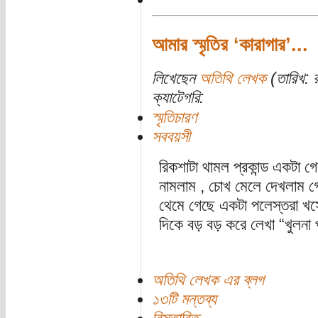
আমার স্মৃতির ‘কারাগার’...
লিখেছেন
অতিথি লেখক
(তারিখ: র
ক্যাটেগরি:
স্মৃতিচারণ
সববয়সী
রিকশাটা থামল প্রকান্ড একটা 
নামলাম , চোখ মেলে দেখলাম গে
থেমে গেছে একটা পলেস্তরা খসে 
দিকে বড় বড় করে লেখা “খুলন
অতিথি লেখক এর ব্লগ
১৩টি মন্তব্য