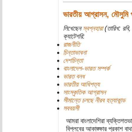
ভারতীয় আগ্রাসন, মৌসুমি 
লিখেছেন
স্বপ্নহারা
(তারিখ: রবি
ক্যাটেগরি:
রাজনীতি
চিন্তাভাবনা
দেশচিন্তা
বাংলাদেশ-ভারত সম্পর্ক
ভারত বনধ
ভারতীয় আধিপত্য
সাংস্কৃতিক আগ্রাসন
সীমান্তে চলছে নীরব হত্যাকান্ড
সববয়সী
আমরা বাংলাদেশিরা ব্যক্তিগতভা
বিপ্লবের আকাঙ্ক্ষার প্রকাশ বা