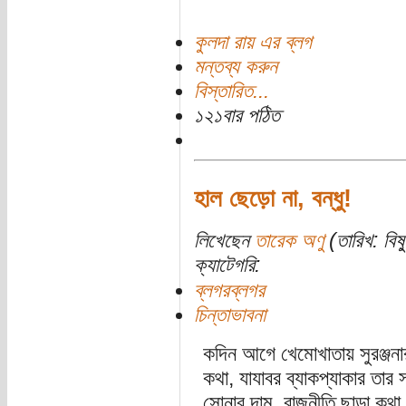
কুলদা রায় এর ব্লগ
মন্তব্য করুন
বিস্তারিত...
১২১বার পঠিত
হাল ছেড়ো না, বন্ধু!
লিখেছেন
তারেক অণু
(তারিখ: বিষ্
ক্যাটেগরি:
ব্লগরব্লগর
চিন্তাভাবনা
কদিন আগে খেমোখাতায় সুরঞ্জনার
কথা, যাযাবর ব্যাকপ্যাকার তার 
সোনার দাম, রাজনীতি ছাড়া কথা ব