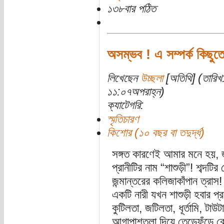
১৩৮বার পঠিত
অসম্ভব ! এ সম্পর্ক কিছুত
লিখেছেন
উচ্ছলা
[অতিথি] (তারিখ:
১১:০৭অপরাহ্ন)
ক্যাটেগরি:
স্মৃতিচারণ
কিশোর (১০ বছর বা তদুর্দ্ধ)
সঙ্গত কারণেই আমার মনে হয়, 
প্রানীটির নাম “শাশুড়ী”! শব্দটি
জন্মান্তরের কলিজাকাঁপান ত্রাস!
একটি নারী যখন শাশুড়ী হবার প্র
কুটিলতা, জটিলতা, ধূর্তামি, টাউট
আগাপাশতলা দিয়ে তেড়েফুঁড়ে ব