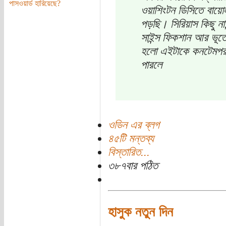
পাসওয়ার্ড হারিয়েছে?
ওয়াশিংটন ডিসিতে বায়োল
পড়ছি। সিরিয়াস কিছু না
সাইন্স ফিকশান আর ভূত
হলো এইটাকে কনটেমপরা
পারলে
ওডিন এর ব্লগ
৪৫টি মন্তব্য
বিস্তারিত...
৩৮৭বার পঠিত
হাসুক নতুন দিন