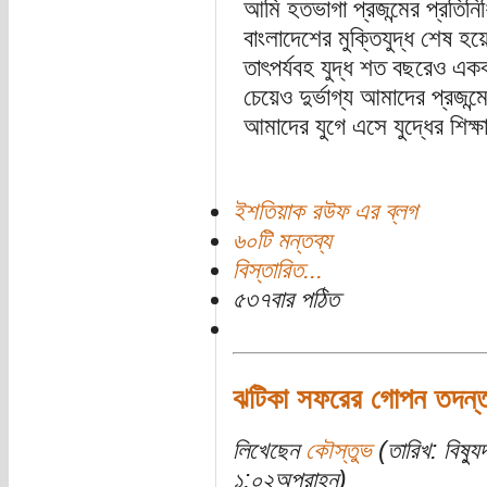
আমি হতভাগা প্রজন্মের প্রতি
বাংলাদেশের মুক্তিযুদ্ধ শেষ
তাৎপর্যবহ যুদ্ধ শত বছরেও এক
চেয়েও দুর্ভাগ্য আমাদের প্রজন
আমাদের যুগে এসে যুদ্ধের শিক্
ইশতিয়াক রউফ এর ব্লগ
৬০টি মন্তব্য
বিস্তারিত...
৫৩৭বার পঠিত
ঝটিকা সফরের গোপন তদন্ত 
লিখেছেন
কৌস্তুভ
(তারিখ: বিষ্য
১:০২অপরাহ্ন)