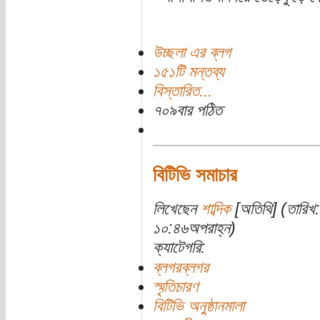
উচ্ছলা এর ব্লগ
১৫১টি মন্তব্য
বিস্তারিত...
৭০৯বার পঠিত
বিটিভি সমাচার
লিখেছেন
শাব্দিক
[অতিথি] (তারিখ:
১০:৪৬অপরাহ্ন)
ক্যাটেগরি:
ব্লগরব্লগর
স্মৃতিচারণ
বিটিভি অনুষ্ঠানমালা