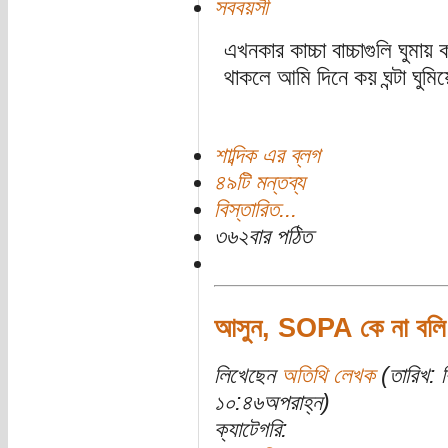
সববয়সী
এখনকার কাচ্চা বাচ্চাগুলি ঘুমায় 
থাকলে আমি দিনে কয় ঘন্টা ঘুমিয়
শাব্দিক এর ব্লগ
৪৯টি মন্তব্য
বিস্তারিত...
৩৬২বার পঠিত
আসুন, SOPA কে না বলি
লিখেছেন
অতিথি লেখক
(তারিখ: ব
১০:৪৬অপরাহ্ন)
ক্যাটেগরি: