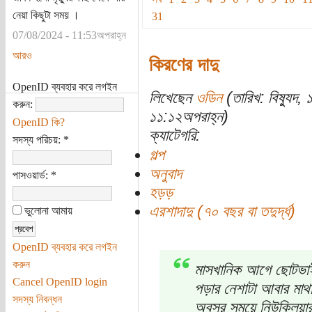
নেয়া কিছুটা সময় ।
31
07/08/2024 - 11:53অপরাহ্ন
আরও
কিরণের দাদু
OpenID ব্যবহার করে লগইন
লিখেছেন
ওডিন
(তারিখ: বিষ্যুদ,
করুন:
১১:১২অপরাহ্ন)
OpenID কি?
ক্যাটেগরি:
সদস্য পরিচয়:
*
গল্প
অনুবাদ
পাসওয়ার্ড:
*
হড়ড়
এরশাদাদু (৭০ বছর বা তদুর্দ্ধ)
ভুলোনা আমায়
OpenID ব্যবহার করে লগইন
করুন
মাসখানিক আগে ছোটভাই
Cancel OpenID login
পড়ার নেশাটা আবার মাথ
সদস্য নিবন্ধন
অবসর সময়ে নিউক্লিয়ার