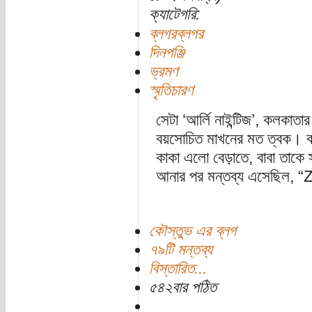
ক্যাটেগরি:
ব্লগরব্লগর
দিনপঞ্জি
ভ্রমণ
স্মৃতিচারণ
সেটা ‘আর্লি নাইন্টিজ’, কলক
বয়সোচিত মাখনের মত ত্বক। বর
কাকা এলো বেড়াতে, বাবা তাকে স
আনার পর মন্তব্য এসেছিল, “Z
কৌস্তুভ এর ব্লগ
৭৯টি মন্তব্য
বিস্তারিত...
৫৪২বার পঠিত