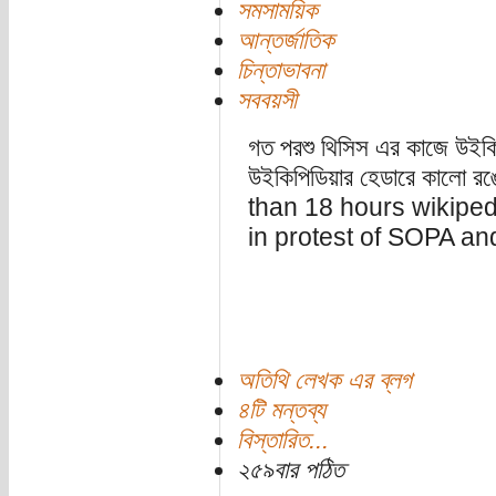
সমসাময়িক
আন্তর্জাতিক
চিন্তাভাবনা
সববয়সী
গত পরশু থিসিস এর কাজে উইকি
উইকিপিডিয়ার হেডারে কালো রঙ
than 18 hours wikipedi
in protest of SOPA an
অতিথি লেখক এর ব্লগ
৪টি মন্তব্য
বিস্তারিত...
২৫৯বার পঠিত