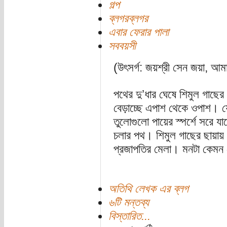
গল্প
ব্লগরব্লগর
এবার ফেরার পালা
সববয়সী
(উৎসর্গ: জয়শ্রী সেন জয়া, আ
পথের দু’ধার ঘেষে শিমুল গাছের
বেড়াচ্ছে এপাশ থেকে ওপাশ। য
তুলোগুলো পায়ের স্পর্শে সরে য
চলার পথ। শিমুল গাছের ছায়ায়
প্রজাপতির মেলা। মনটা কেমন
অতিথি লেখক এর ব্লগ
৬টি মন্তব্য
বিস্তারিত...