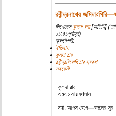
রবীন্দ্রনাথের জমিদারগিরি—জম
লিখেছেন
কুলদা রায়
[অতিথি] (তার
১১:৪১পূর্বাহ্ন)
ক্যাটেগরি:
ইতিহাস
কুলদা রায়
রবীন্দ্রবিরোধিতার স্বরূপ
সববয়সী
কুলদা রায়
এমএমআর জালাল
নদী, আপন বেগে—বদলের সুর