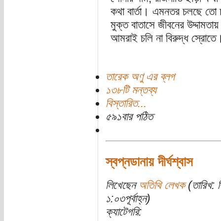
কথা বার্তা। এমনতর চলছে তো চ
মুক্ত বাতাসে জীবনের উদ্দামতায়
আমরাই চলি না বিরুদ্ধ স্রোতে
তারেক অণু এর ব্লগ
১৩৮টি মন্তব্য
বিস্তারিত...
৫৯১বার পঠিত
স্বপ্নডানায় দীর্ঘশ্বাস
লিখেছেন
অতিথি লেখক
(তারিখ: ব
১:০৩পূর্বাহ্ন)
ক্যাটেগরি: