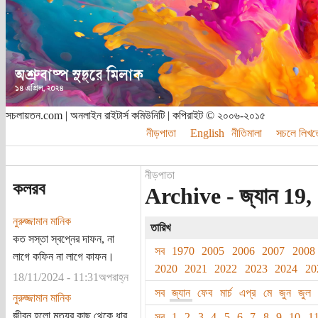
সচলায়তন.com | অনলাইন রাইটার্স কমিউনিটি | কপিরাইট © ২০০৬-২০১৫
নীড়পাতা
English
নীতিমালা
সচলে লিখত
নীড়পাতা
কলরব
Archive - জ্যান 19,
নুরুজ্জামান মানিক
তারিখ
কত সস্তা স্বপ্নের দাফন, না
সব
1970
2005
2006
2007
2008
লাগে কফিন না লাগে কাফন।
2020
2021
2022
2023
2024
20
18/11/2024 - 11:31অপরাহ্ন
সব
জ্যান
ফেব
মার্চ
এপ্র
মে
জুন
জুল
নুরুজ্জামান মানিক
জীবন হলো মৃত্যুর কাছ থেকে ধার
সব
1
2
3
4
5
6
7
8
9
10
1