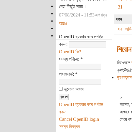
নেয়া কিছুটা সময় ।
31
07/08/2024 - 11:53অপরাহ্ন
ধরন
আরও
সব
অড
OpenID ব্যবহার করে লগইন
করুন:
শিরোনা
OpenID কি?
সদস্য পরিচয়:
*
লিখেছেন
ক্যাটেগরি:
পাসওয়ার্ড:
*
ব্লগরব্লগ
ভুলোনা আমায়
০
OpenID ব্যবহার করে লগইন
অনেক, অ
করুন
অক্ষরে 
Cancel OpenID login
পেয়ে বস
সদস্য নিবন্ধন