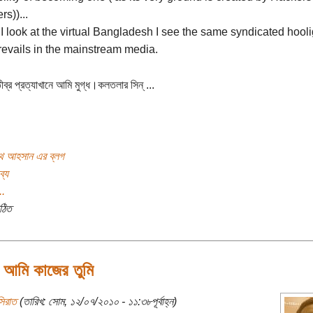
rs))...
I look at the virtual Bangladesh I see the same syndicated hool
revails in the mainstream media.
ব্র প্রত্যাখানে আমি মুগ্ধ।কলতলার সিন্ ...
াথ আহসান এর ব্লগ
ব্য
..
ঠিত
 আমি কাজের তুমি
সিরাত
(তারিখ: সোম, ১২/০৭/২০১০ - ১১:৩৮পূর্বাহ্ন)