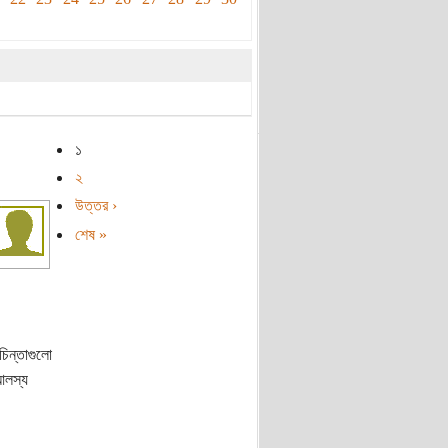
১
২
উত্তর ›
শেষ »
িন্তাগুলো
আলস্য