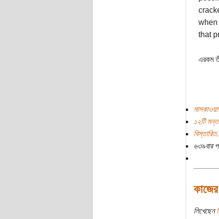
cracke
when 
that p
এরকম তী
মাসকাওয়
১২টি মন্ত
বিস্তারিত.
৬৩৯বার প
কাজের
লিখেছেন