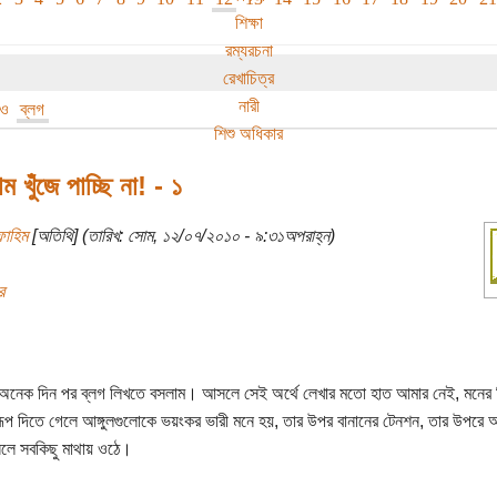
শিক্ষা
রম্যরচনা
রেখাচিত্র
নারী
িও
ব্লগ
শিশু অধিকার
ম খুঁজে পাচ্ছি না! - ১
ফাহিম
[অতিথি] (তারিখ: সোম, ১২/০৭/২০১০ - ৯:৩১অপরাহ্ন)
র
নেক দিন পর ব্লগ লিখতে বসলাম। আসলে সেই অর্থে লেখার মতো হাত আমার নেই, মনের চ
রূপ দিতে গেলে আঙ্গুলগুলোকে ভয়ংকর ভারী মনে হয়, তার উপর বানানের টেনশন, তার উপরে 
লে সবকিছু মাথায় ওঠে।