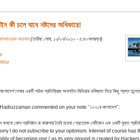
ন কী চলে যাবে নষ্টদের অধিকারে!
মাসকাওয়াথ আহসান
(তারিখ: সোম, ১২/০৭/২০১০ - ৫:৪০অপরাহ্ন)
র
িডিয়া
াংলাদেশ'লেখার একটি পাঠক প্রতিক্রিয়া অনলাইন মিডিয়ার ভবিষ্যত নিয়ে কিছু প্রশ্ন তুলে
Hadiuzzaman commented on your note "২০২১র বাংলাদেশ":
ে কখনো কোন প্রতিষ্ঠান বা কারাগার তৈরি হবেনা।প্রত্যেক নেটিজেন এক একটি মুক্ত প্রতিষ্
orry I do not subscribe to your optimism. Internet of course has t
ility of becoming one ( as its very ground is created by Hackers