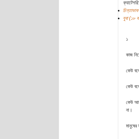
ক্যাটেগরি:
চিন্তাভাবন
যুবা (১৮ বছ
১
কাজ নিয়
কেউ বলে
কেউ বলে
কেউ আমা
না।
মানুষের