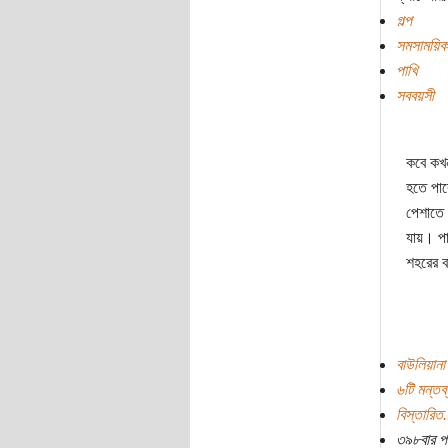
গল্প
সমসাময়িক
পাখি
সববয়সী
কবে কখন
হতে পার
পেশাতে 
যায়। পা
শহরের ব
বাউলিয়ানা
৬টি মন্তব্
বিস্তারিত.
৩৯৮বার প