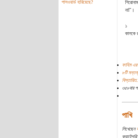
পাসওয়ার্ড হারিয়েছে?
শিরোনাম
না!"।
১
কালকে র
ফাহিম এর 
৮টি মন্তব্
বিস্তারিত.
৩৫৮বার প
পাখি
লিখেছেন
ব
ক্যাটেগরি: