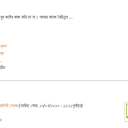
ুব কষ্টের কাজ করি তা না। আমার কাজে বৈচিত্র্য ...
ব্লগ
ব্য
..
ঠিত
অতিথি লেখক
(তারিখ: সোম, ১২/০৭/২০১০ - ১১:২১পূর্বাহ্ন)
র