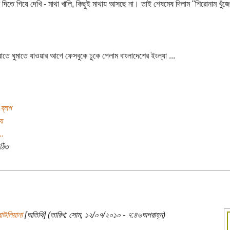
 দিতে গিয়ে দেখি - মাথা খালি, কিছুই মাথায় আসছে না। তাই শেষমেষ দিলাম "শিরোনাম খুঁজে 
াতে ঘুমাতে যাওয়ার আগে ফেসবুকে ঢুকে পেলাম বাংলাদেশের ইংল্যা ...
ব্লগ
য
..
ঠিত
াউলিয়ানা
[অতিথি] (তারিখ: সোম, ১২/০৭/২০১০ - ৭:৪৬অপরাহ্ন)