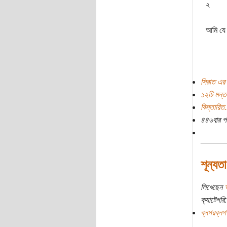
২
আমি যে খ
সিরাত এর 
১২টি মন্ত
বিস্তারিত.
৪৪৬বার প
শূন্যতা
লিখেছেন
ক্যাটেগরি:
ব্লগরব্লগ