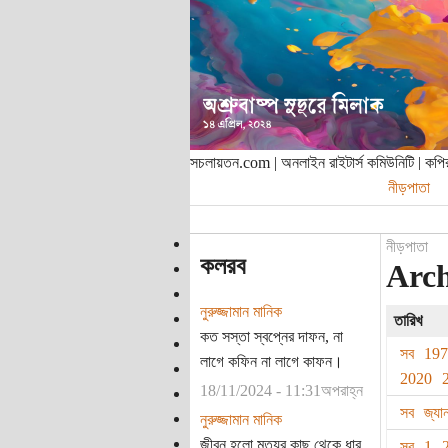
সচলায়তন.com | অনলাইন রাইটার্স কমিউনিটি | ক
নীড়পাতা
নীড়পাতা
কলরব
Archi
নুরুজ্জামান মানিক
তারিখ
কত সস্তা স্বপ্নের দাফন, না
সব
19
লাগে কফিন না লাগে কাফন।
2020
18/11/2024 - 11:31অপরাহ্ন
সব
জ্যা
নুরুজ্জামান মানিক
জীবন হলো মৃত্যুর কাছ থেকে ধার
সব
1