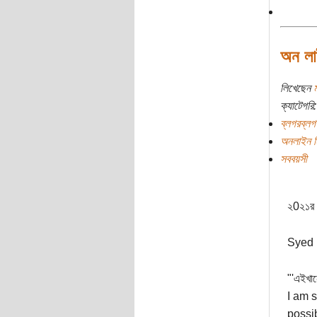
অন লাই
লিখেছেন
ক্যাটেগরি:
ব্লগরব্লগ
অনলাইন ম
সববয়সী
২0২১র ব
Syed 
"'এইখান
I am s
possib