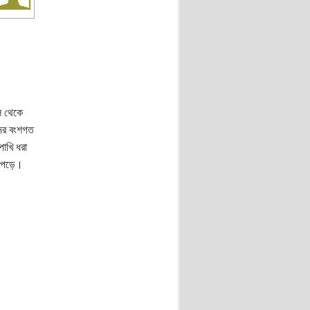
ল থেকে
দের বংশগত
াখি ধরা
া পড়ে।