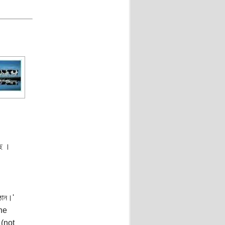
ছে ।
ঠান।'
he
 (not