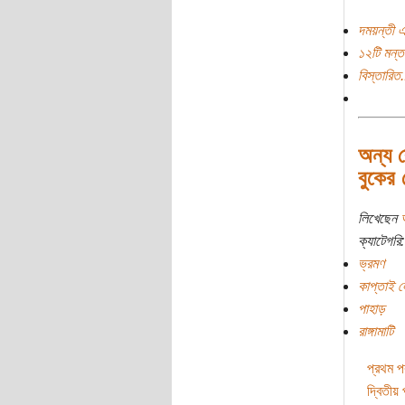
দময়ন্তী এ
১২টি মন্ত
বিস্তারিত.
অন্য 
বুকের
লিখেছেন
ক্যাটেগরি:
ভ্রমণ
কাপ্তাই 
পাহাড়
রাঙ্গামাটি
প্রথম পর্
দ্বিতীয় প