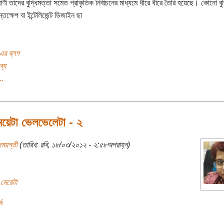
ণী তাদের বুদ্ধিমত্তা সমেত প্রাকৃতিক নির্বাচনের মাধ্যমে ধীরে ধীরে তৈরি হয়েছে। কোনো বুদ
স্তক্ষেপ বা ইন্টেলিজেন্ট ডিজাইন ছা
ন এর ব্লগ
ব্য
..
য়েটা ভেলভেলেটা - ২
দময়ন্তী
(তারিখ: রবি, ১৮/০৩/২০১২ - ২:৫৮অপরাহ্ন)
েয়েটা
ব