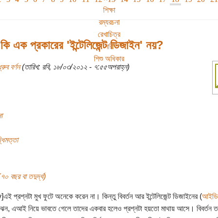
শিক্ষা
রম্যরচনা
রেখাচিত্র
ি এক প্রকারের 'ইন্টেলিজেন্ট ডিজাইন' নয়?
নারী
শিশু অধিকার
্রুব বর্ণন
(তারিখ: রবি, ১৮/০৩/২০১২ - ৭:৫৫অপরাহ্ন)
া
্ধিমত্তা
৭০ বছর বা তদুর্দ্ধ)
y]এই প্রশ্নটা মুখ ফুটে অনেকে করেন না। কিন্তু বিবর্তন আর ইন্টেলিজেন্ট ডিজাইনের (
আইডি
াঝেন, এআই নিয়ে ভাবতে গেলে তাদের একবার হলেও প্রশ্নটা হয়তো মাথায় আসে। বিবর্তন তত্ত