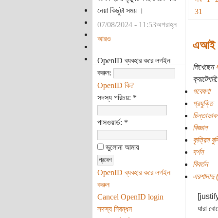
নেয়া কিছুটা সময় ।
31
07/08/2024 - 11:53অপরাহ্ন
আরও
এআই ক
OpenID ব্যবহার করে লগইন
লিখেছেন
ধ
করুন:
ক্যাটেগরি:
OpenID কি?
গবেষণা
সদস্য পরিচয়:
*
প্রযুক্তি
চিন্তাভাবন
পাসওয়ার্ড:
*
বিজ্ঞান
কৃত্রিম বুদ
ভুলোনা আমায়
দর্শন
বিবর্তন
OpenID ব্যবহার করে লগইন
এরশাদাদু (
করুন
[justif
Cancel OpenID login
যারা বে
সদস্য নিবন্ধন