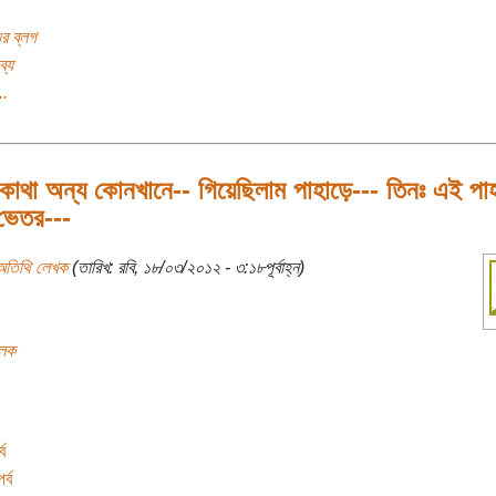
র ব্লগ
ব্য
..
কোথা অন্য কোনখানে-- গিয়েছিলাম পাহাড়ে--- তিনঃ এই পা
 ভেতর---
অতিথি লেখক
(তারিখ: রবি, ১৮/০৩/২০১২ - ৩:১৮পূর্বাহ্ন)
লেক
ব
র্ব