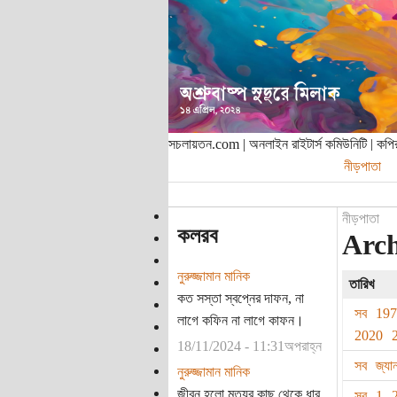
সচলায়তন.com | অনলাইন রাইটার্স কমিউনিটি | ক
নীড়পাতা
নীড়পাতা
কলরব
Archi
নুরুজ্জামান মানিক
তারিখ
কত সস্তা স্বপ্নের দাফন, না
সব
19
লাগে কফিন না লাগে কাফন।
2020
18/11/2024 - 11:31অপরাহ্ন
সব
জ্যা
নুরুজ্জামান মানিক
জীবন হলো মৃত্যুর কাছ থেকে ধার
সব
1