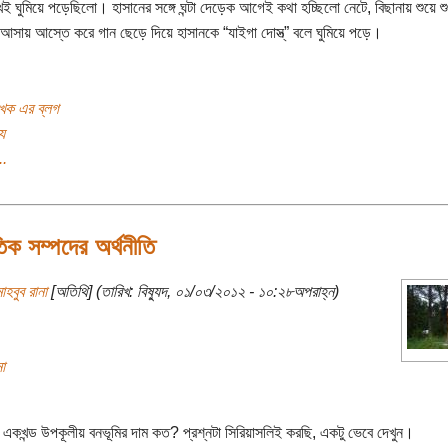
ই ঘুমিয়ে পড়েছিলো। হাসানের সঙ্গে ঘন্টা দেড়েক আগেই কথা হচ্ছিলো নেটে, বিছানায় শুয়ে 
 আসায় আস্তে করে গান ছেড়ে দিয়ে হাসানকে “যাইগা দোস্ত্‌” বলে ঘুমিয়ে পড়ে।
খক এর ব্লগ
য
..
তিক সম্পদের অর্থনীতি
াহবুব রানা
[অতিথি] (তারিখ: বিষ্যুদ, ০১/০৩/২০১২ - ১০:২৮অপরাহ্ন)
া
একখন্ড উপকূলীয় বনভূমির দাম কত? প্রশ্নটা সিরিয়াসলিই করছি, একটু ভেবে দেখুন।