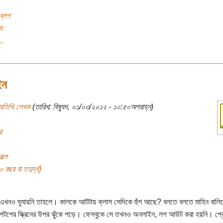
ব্লগ
য
..
ইন
অতিথি লেখক
(তারিখ: বিষ্যুদ, ০১/০৩/২০১২ - ১০:৫০অপরাহ্ন)
র
কল্প
বছর বা তদুর্দ্ধ)
 এখনও ঘুমায়নি তাহলে। কালকে আটটায় ক্লাস সেদিকে হুঁশ আছে? বলতে বলতে মাহিন বালি
যাপটপের স্ক্রিনের উপর ঝুঁকে পড়ে। ফেসবুকে সে তখনও অনলাইন, লগ আউট করা হয়নি। প্