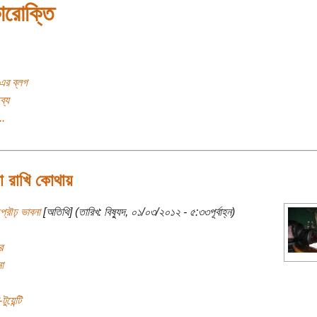
কারোক্তি
ী এর ব্লগ
ব্য
..
া রাখি কোথায়
্রৌঢ় ভাবনা
[অতিথি] (তারিখ: বিষ্যুদ, ০১/০৩/২০১২ - ৫:৩৩পূর্বাহ্ন)
র
া
য়েন্টি