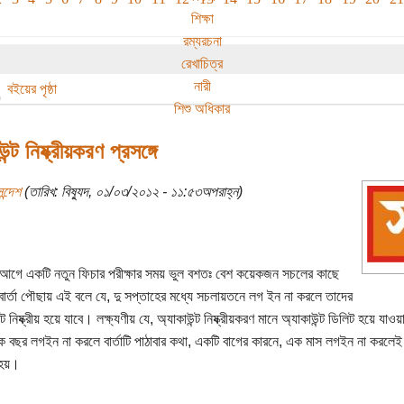
শিক্ষা
রম্যরচনা
রেখাচিত্র
নারী
বইয়ের পৃষ্ঠা
শিশু অধিকার
ন্ট নিষ্ক্রীয়করণ প্রসঙ্গে
ন্দেশ
(তারিখ: বিষ্যুদ, ০১/০৩/২০১২ - ১১:৫৩অপরাহ্ন)
 আগে একটি নতুন ফিচার পরীক্ষার সময় ভুল বশতঃ বেশ কয়েকজন সচলের কাছে
ার্তা পৌছায় এই বলে যে, দু সপ্তাহের মধ্যে সচলায়তনে লগ ইন না করলে তাদের
ট নিষ্ক্রীয় হয়ে যাবে। লক্ষ্যণীয় যে, অ্যাকাউন্ট নিষ্ক্রীয়করণ মানে অ্যাকাউন্ট ডিলিট হয়ে যাওয়
 বছর লগইন না করলে বার্তাটি পাঠাবার কথা, একটি বাগের কারনে, এক মাস লগইন না করলেই বা
হয়।