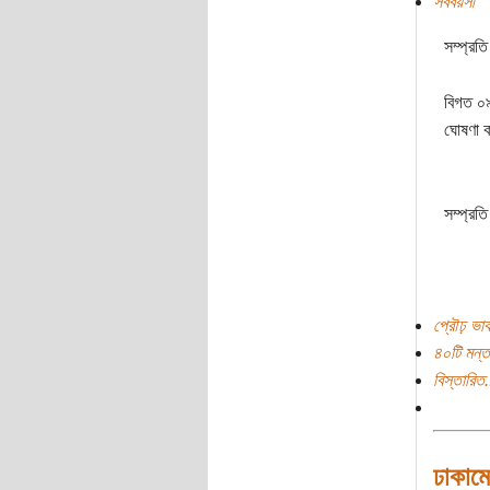
সববয়সী
সম্প্রতি
বিগত ০৯
ঘোষণা 
সম্প্রতি
প্রৌঢ় ভা
৪০টি মন্ত
বিস্তারিত.
ঢাকাম