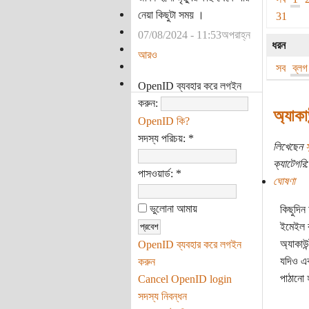
নেয়া কিছুটা সময় ।
31
07/08/2024 - 11:53অপরাহ্ন
ধরন
আরও
সব
ব্লগ
OpenID ব্যবহার করে লগইন
করুন:
অ্যাকাউ
OpenID কি?
সদস্য পরিচয়:
*
লিখেছেন
স
ক্যাটেগরি:
পাসওয়ার্ড:
*
ঘোষণা
ভুলোনা আমায়
কিছুদিন
ইমেইল ব
অ্যাকাউন্
OpenID ব্যবহার করে লগইন
যদিও এক
করুন
পাঠানো 
Cancel OpenID login
সদস্য নিবন্ধন