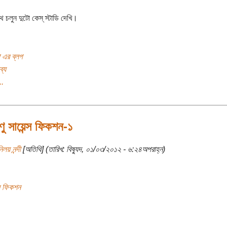
ে চলুন দুটো কেস্ স্টাডি দেখি।
া এর ব্লগ
ব্য
..
ণু সায়েন্স ফিকশন-১
িলয় নন্দী
[অতিথি] (তারিখ: বিষ্যুদ, ০১/০৩/২০১২ - ৬:২৪অপরাহ্ন)
্স ফিকশন