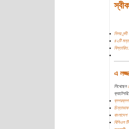
স্বী
নিলয় নন্দ
৪২টি মন্ত
বিস্তারিত.
এ লজ্জ
লিখেছেন
প
ক্যাটেগরি:
ব্লগরব্লগ
চিন্তাভাবন
বাংলাদেশ
বিপিএল টি-টু