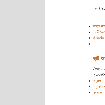
সেই সাথ
মাহবুব রান
১৯টি মন্ত
বিস্তারিত.
দুটি অ
লিখেছেন
ন
ক্যাটেগরি:
অণুগল্প
অণু সায়েন
সববয়সী