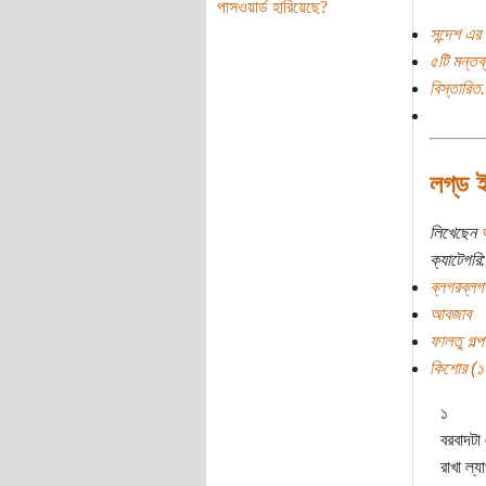
পাসওয়ার্ড হারিয়েছে?
সন্দেশ এর 
৫টি মন্তব্
বিস্তারিত.
লগ্‌ড 
লিখেছেন
ক্যাটেগরি:
ব্লগরব্লগ
আবজাব
ফালতু গল্প
কিশোর (১০ 
১
বরবাদটা
রাখা ল্