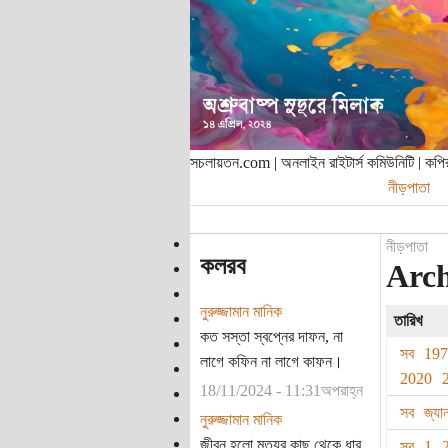
সচলায়তন.com | অনলাইন রাইটার্স কমিউনিটি | ক
নীড়পাতা
নীড়পাতা
কলরব
Archi
নুরুজ্জামান মানিক
তারিখ
কত সস্তা স্বপ্নের দাফন, না
সব
19
লাগে কফিন না লাগে কাফন।
2020
18/11/2024 - 11:31অপরাহ্ন
সব
জ্যা
নুরুজ্জামান মানিক
জীবন হলো মৃত্যুর কাছ থেকে ধার
সব
1