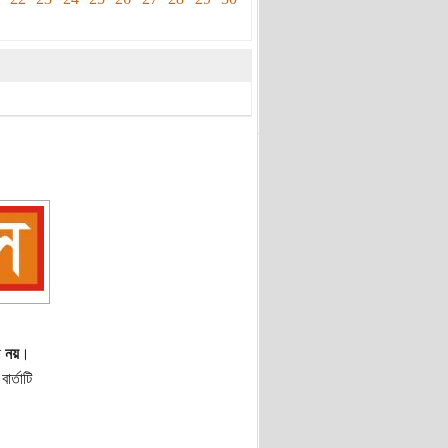
া
নয়
।
র্তাটি