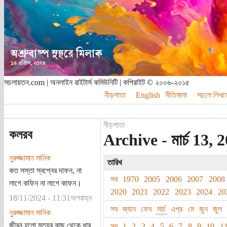
সচলায়তন.com | অনলাইন রাইটার্স কমিউনিটি | কপিরাইট © ২০০৬-২০১৫
নীড়পাতা
English
নীতিমালা
সচলে লিখত
নীড়পাতা
কলরব
Archive - মার্চ 13, 2
নুরুজ্জামান মানিক
তারিখ
কত সস্তা স্বপ্নের দাফন, না
সব
1970
2005
2006
2007
2008
লাগে কফিন না লাগে কাফন।
2020
2021
2022
2023
2024
20
18/11/2024 - 11:31অপরাহ্ন
সব
জ্যান
ফেব
মার্চ
এপ্র
মে
জুন
জুল
নুরুজ্জামান মানিক
জীবন হলো মৃত্যুর কাছ থেকে ধার
সব
1
2
3
4
5
6
7
8
9
10
1