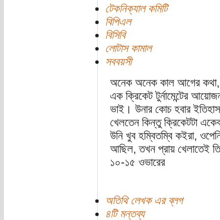
টেকনিক্যাল কমিটি
বিপিএল
বিসিবি
লোটাস কামাল
সববয়সী
অনেক অনেক কাল আগের কথা, আ
এক ক্রিকেট টুর্নামেন্টের আয়ো
ভাই। উনার কোচ হবার ইতিহাস 
খেলতেন কিন্তু ক্রিকেটটা একে
উনি খুব হম্বিতম্বি কইরা, ওপে
আছিল, তখন প্রায় খেলাতেই ত
১০-১৫ ওভারের
অতিথি লেখক এর ব্লগ
৪টি মন্তব্য