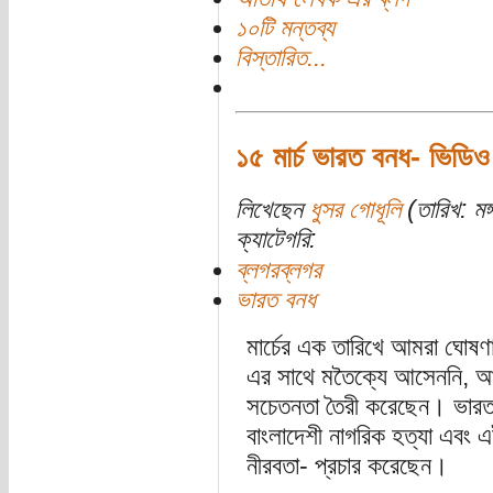
১০টি মন্তব্য
বিস্তারিত...
১৫ মার্চ ভারত বনধ- ভিডিও
লিখেছেন
ধুসর গোধূলি
(তারিখ: মঙ
ক্যাটেগরি:
ব্লগরব্লগর
ভারত বনধ
মার্চের এক তারিখে আমরা ঘোষ
এর সাথে মতৈক্যে আসেননি, আব
সচেতনতা তৈরী করেছেন। ভারত
বাংলাদেশী নাগরিক হত্যা এবং 
নীরবতা- প্রচার করেছেন।