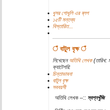
ধুসর গোধূলি এর ব্লগ
১৫টি মন্তব্য
বিস্তারিত...
ঁ বাটুল বৃক্ষ ঁ
লিখেছেন
অতিথি লেখক
(তারিখ: ম
ক্যাটেগরি:
চিন্তাভাবনা
বাটুল বৃক্ষ
সববয়সী
অতিথি লেখক –::
স্বপ্নখুঁজি