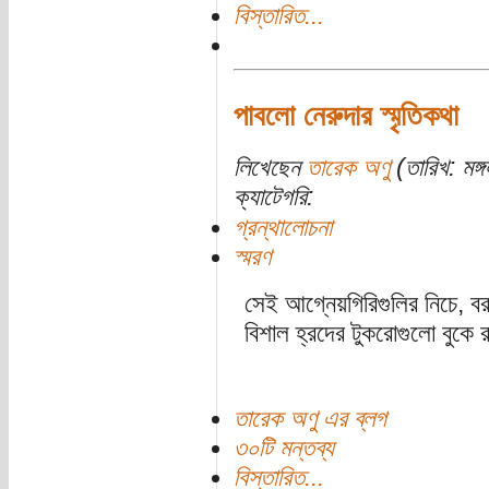
বিস্তারিত...
পাবলো নেরুদার স্মৃতিকথা
লিখেছেন
তারেক অণু
(তারিখ: মঙ্
ক্যাটেগরি:
গ্রন্থালোচনা
স্মরণ
সেই আগ্নেয়গিরিগুলির নিচে, বরফ
বিশাল হ্রদের টুকরোগুলো বুকে রা
তারেক অণু এর ব্লগ
৩০টি মন্তব্য
বিস্তারিত...