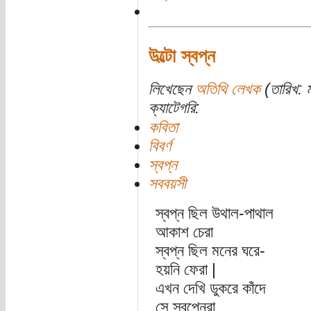
উল্টো স্বপ্ন
লিখেছেন
অতিথি লেখক
(তারিখ: ম
ক্যাটেগরি:
কবিতা
বিবর্ণ
স্বপ্ন
সববয়সী
স্বপ্ন ছিল উথাল-পাথাল
আকাশ চেরা
স্বপ্ন ছিল মনের ঘরে-
হয়নি ফেরা |
এখন দেখি ডুকরে কাঁদে
সে স্বপ্নেরা,