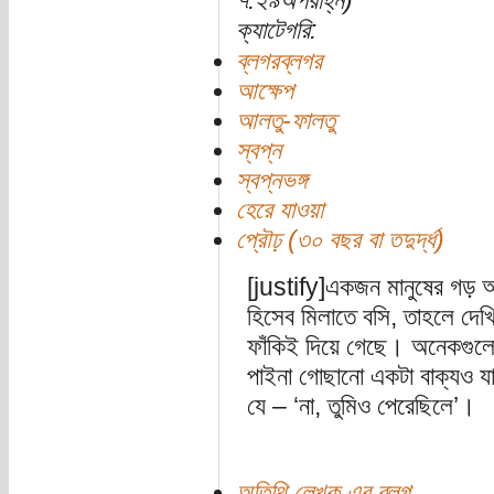
৭:২৯অপরাহ্ন)
ক্যাটেগরি:
ব্লগরব্লগর
আক্ষেপ
আলতু-ফালতু
স্বপ্ন
স্বপ্নভঙ্গ
হেরে যাওয়া
প্রৌঢ় (৩০ বছর বা তদুর্দ্ধ)
[justify]একজন মানুষের গড় আ
হিসেব মিলাতে বসি, তাহলে দেখ
ফাঁকিই দিয়ে গেছে। অনেকগুলো 
পাইনা গোছানো একটা বাক্যও যা 
যে – ‘না, তুমিও পেরেছিলে’।
অতিথি লেখক এর ব্লগ