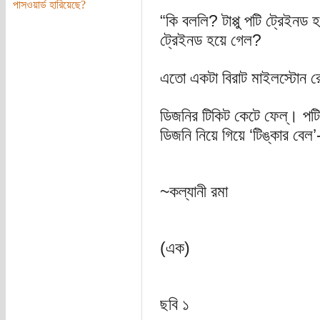
পাসওয়ার্ড হারিয়েছে?
“কি বললি? টাপ্পু পটি ট্রেইনড 
ট্রেইনড হয়ে গেল?
এতো একটা বিরাট মাইলস্টোন র
ডিজনির টিকিট কেটে ফেল্। পটি 
ডিজনি নিয়ে গিয়ে ‘টিঙ্কার বে
~কল্যানী রমা
(এক)
ছবি ১