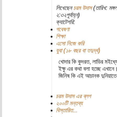
লিখেছেন
চরম উদাস
(তারিখ: মঙ্
২:৩২পূর্বাহ্ন)
ক্যাটেগরি:
গবেষণা
শিক্ষা
এসো নিজে করি
যুবা (১৮ বছর বা তদুর্দ্ধ)
খোদার কি কুদরত, লাডির মইধ্
ইক্ষু এর কথা বলা হচ্ছে এখানে
জিনিষ কি এই আচানক দুনিয়া
চরম উদাস এর ব্লগ
২০০টি মন্তব্য
বিস্তারিত...