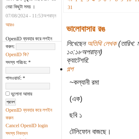
নেয়া কিছুটা সময় ।
31
07/08/2024 - 11:53অপরাহ্ন
আরও
ভালোবাসার রঙ
OpenID ব্যবহার করে লগইন
লিখেছেন
অতিথি লেখক
(তারিখ: 
করুন:
১০:১৮অপরাহ্ন)
OpenID কি?
ক্যাটেগরি:
সদস্য পরিচয়:
*
গল্প
পাসওয়ার্ড:
*
~কল্যানী রমা
ভুলোনা আমায়
(এক)
OpenID ব্যবহার করে লগইন
ছবি ১
করুন
Cancel OpenID login
টেলিফোন বাজছে।
সদস্য নিবন্ধন