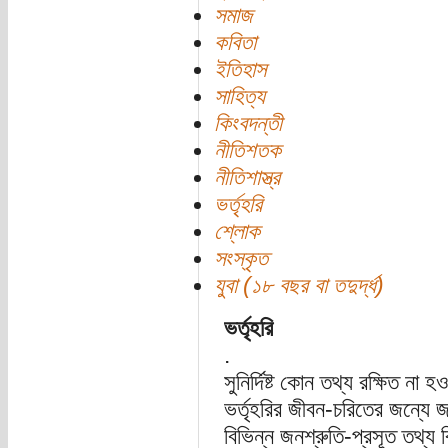
সমাজ
কবিতা
ইতিহাস
সাহিত্য
কিংবদন্তী
নীতিশতক
নীতিশাস্ত্র
ভর্তৃহরি
শ্লোক
সংস্কৃত
যুবা (১৮ বছর বা তদুর্দ্ধ)
ভর্তৃহরি
.
সুনির্দিষ্ট কোন তথ্য রক্ষিত না 
ভর্তৃহরির জীবন-চরিতের জন্যে 
বিভিন্ন জনশ্রুতি-প্রসূত তথ্য ব