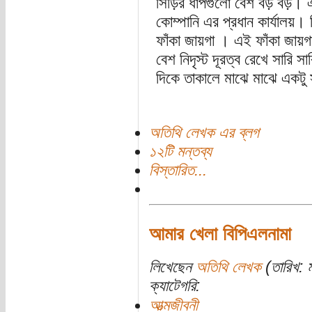
সিড়িঁর ধাপগুলো বেশ বড় বড়। 
কোম্পানি এর প্রধান কার্যালয়
ফাঁকা জায়গা । এই ফাঁকা জায়গাটা
বেশ নিদৃস্ট দূরত্ব রেখে সারি স
দিকে তাকালে মাঝে মাঝে একটু স
অতিথি লেখক এর ব্লগ
১২টি মন্তব্য
বিস্তারিত...
আমার খেলা বিপিএলনামা
লিখেছেন
অতিথি লেখক
(তারিখ: ম
ক্যাটেগরি:
আত্মজীবনী