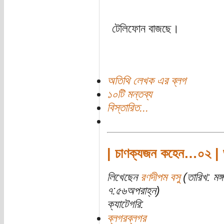
টেলিফোন বাজছে।
অতিথি লেখক এর ব্লগ
১০টি মন্তব্য
বিস্তারিত...
| চাণক্যজন কহেন…০২ | ভর্
লিখেছেন
রণদীপম বসু
(তারিখ: মঙ
৭:৫৬অপরাহ্ন)
ক্যাটেগরি:
ব্লগরব্লগর