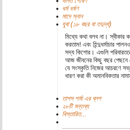
দলিত শোষণ
ধর্ম ধর্ষণ
মাদে স্নান
যুবা (১৮ বছর বা তদুর্দ্ধ)
মিথ্যে কথা বলব না। স্বীকার 
করতাম! এবং হিন্দুধর্মাচার প
সদ্য কিশোর। এগুলি পরিবারতন্ত
আজ জীবনের কিছু বছর পেছনে ফ
যে সংস্কৃতি নিজের আচরণে সভ্
ধারণ করা কী অমানবিকতার নামা
তাপস শর্মা এর ব্লগ
২৮টি মন্তব্য
বিস্তারিত...