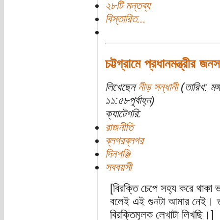
২৮টি মন্তব্য
বিস্তারিত...
চট্টগ্রামে প্রধানমন্ত্রীর জনস
লিখেছেন
নীড় সন্ধানী
(তারিখ: মঙ
১১:৫৮পূর্বাহ্ন)
ক্যাটেগরি:
রাজনীতি
ব্লগরব্লগর
দিনপঞ্জি
সববয়সী
[বিরক্তি চেপে সহ্য করে থাক
বলেই এই গুনটা আমার নেই। তাই
বিরক্তিমূলক লেখাটা লিখছি।]