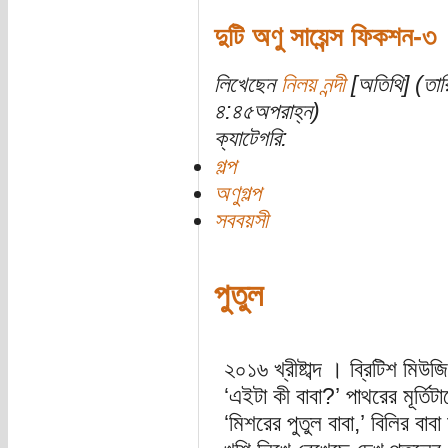
দুটি অণু সায়েন্স ফিকশন-৩
লিখেছেন
নিলয় নন্দী
[অতিথি] (তার
৪:৪৫অপরাহ্ন)
ক্যাটেগরি:
গল্প
অণুগল্প
সববয়সী
পুতুল
২০১৬ খ্রীষ্টাব্দ । ব্রিটিশ মিউ
‘এইটা কী বাবা?’ পাথরের মূর্তি
‘মিশরের পুতুল বাবা,’ বিলির ব