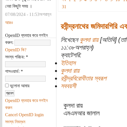
নেয়া কিছুটা সময় ।
31
07/08/2024 - 11:53অপরাহ্ন
আরও
রবীন্দ্রনাথের জমিদারগিরি এবং
OpenID ব্যবহার করে লগইন
লিখেছেন
কুলদা রায়
[অতিথি] (তার
করুন:
১১:৩৮অপরাহ্ন)
OpenID কি?
ক্যাটেগরি:
সদস্য পরিচয়:
*
ইতিহাস
কুলদা রায়
পাসওয়ার্ড:
*
রবীন্দ্রবিরোধীতার স্বরূপ
সববয়সী
ভুলোনা আমায়
OpenID ব্যবহার করে লগইন
কুলদা রায়
করুন
এমএমআর জালাল
Cancel OpenID login
সদস্য নিবন্ধন