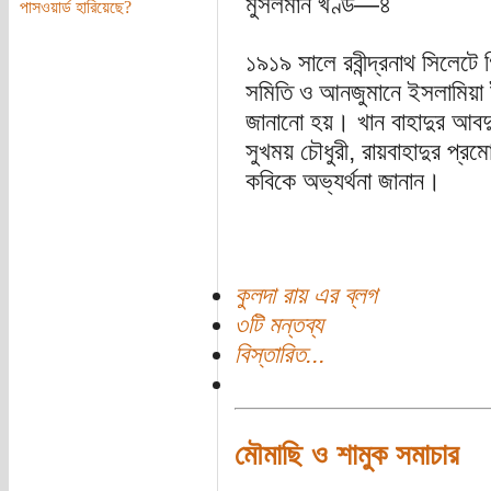
মুসলমান খণ্ড—৪
পাসওয়ার্ড হারিয়েছে?
১৯১৯ সালে রবীন্দ্রনাথ সিলেটে 
সমিতি ও আনজুমানে ইসলামিয়া ই
জানানো হয়। খান বাহাদুর আবদ
সুখময় চৌধুরী, রায়বাহাদুর প্র
কবিকে অভ্যর্থনা জানান।
কুলদা রায় এর ব্লগ
৩টি মন্তব্য
বিস্তারিত...
মৌমাছি ও শামুক সমাচার