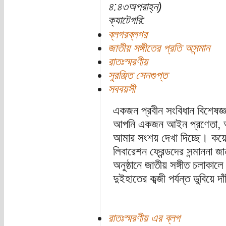
৪:৪৩অপরাহ্ন)
ক্যাটেগরি:
ব্লগরব্লগর
জাতীয় সঙ্গীতের প্রতি অসন্মান
রাতঃস্মরণীয়
সুরঞ্জিত সেনগুপ্ত
সববয়সী
একজন প্রবীন সংবিধান বিশেষজ্
আপনি একজন আইন প্রণেতা, আইন
আমার সংশয় দেখা দিচ্ছে। কয়
লিবারেশন ফ্রেন্ডদের সন্মাননা জা
অনুষ্ঠানে জাতীয় সঙ্গীত চলাক
দুইহাতের কব্জী পর্যন্ত ডুবিয়ে 
রাতঃস্মরণীয় এর ব্লগ