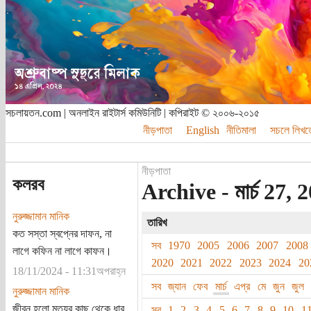
সচলায়তন.com | অনলাইন রাইটার্স কমিউনিটি | কপিরাইট © ২০০৬-২০১৫
নীড়পাতা
English
নীতিমালা
সচলে লিখত
নীড়পাতা
কলরব
Archive - মার্চ 27, 2
নুরুজ্জামান মানিক
তারিখ
কত সস্তা স্বপ্নের দাফন, না
সব
1970
2005
2006
2007
2008
লাগে কফিন না লাগে কাফন।
2020
2021
2022
2023
2024
20
18/11/2024 - 11:31অপরাহ্ন
সব
জ্যান
ফেব
মার্চ
এপ্র
মে
জুন
জুল
নুরুজ্জামান মানিক
জীবন হলো মৃত্যুর কাছ থেকে ধার
সব
1
2
3
4
5
6
7
8
9
10
1