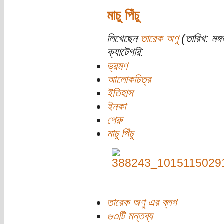
মাচু পিঁচু
লিখেছেন
তারেক অণু
(তারিখ: মঙ্
ক্যাটেগরি:
ভ্রমণ
আলোকচিত্র
ইতিহাস
ইনকা
পেরু
মাচু পিঁচু
তারেক অণু এর ব্লগ
৬৩টি মন্তব্য