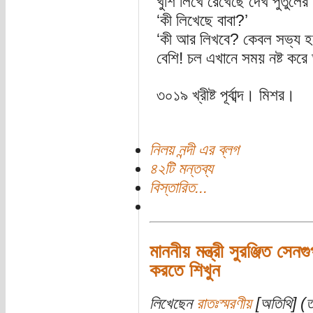
খুশি লিখে রেখেছে দেখ পুতুলের
‘কী লিখেছে বাবা?’
‘কী আর লিখবে? কেবল সভ্য হ
বেশি! চল এখানে সময় নষ্ট কর
৩০১৯ খ্রীষ্ট পূর্বাব্দ। মিশর।
নিলয় নন্দী এর ব্লগ
৪২টি মন্তব্য
বিস্তারিত...
মাননীয় মন্ত্রী সুরঞ্জিত সেন
করতে শিখুন
লিখেছেন
রাতঃস্মরণীয়
[অতিথি] (ত