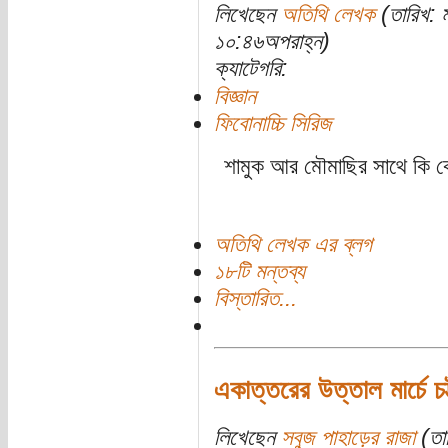
লিখেছেন
অতিথি লেখক
(তারিখ: 
১০:৪৬অপরাহ্ন)
ক্যাটেগরি:
বিজ্ঞান
ফিবোনাচ্চি সিরিজ
শামুক আর মৌমাছির সাথে কি ক
অতিথি লেখক এর ব্লগ
১৮টি মন্তব্য
বিস্তারিত...
একাত্তরের উত্তাল মার্চে চট্
লিখেছেন
সবুজ পাহাড়ের রাজা
(তার