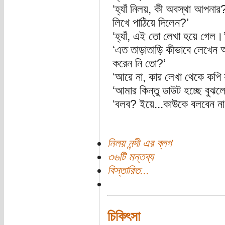
‘হ্যাঁ নিলয়, কী অবস্থা আপনা
লিখে পাঠিয়ে দিলেন?’
‘হ্যাঁ, এই তো লেখা হয়ে গেল।
‘এত তাড়াতাড়ি কীভাবে লেখেন 
করেন নি তো?’
‘আরে না, কার লেখা থেকে কপ
‘আমার কিন্তু ডাউট হচ্ছে বুঝল
‘বলব? ইয়ে...কাউকে বলবেন ন
নিলয় নন্দী এর ব্লগ
৩৬টি মন্তব্য
বিস্তারিত...
চিকিৎসা