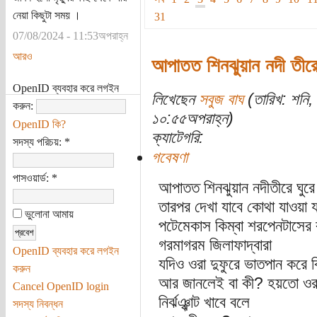
নেয়া কিছুটা সময় ।
31
07/08/2024 - 11:53অপরাহ্ন
আরও
আপাতত শিনঝুয়ান নদী তীর
OpenID ব্যবহার করে লগইন
লিখেছেন
সবুজ বাঘ
(তারিখ: শনি
করুন:
১০:৫৫অপরাহ্ন)
OpenID কি?
ক্যাটেগরি:
সদস্য পরিচয়:
*
গবেষণা
পাসওয়ার্ড:
*
আপাতত শিনঝুয়ান নদীতীরে ঘুরে
তারপর দেখা যাবে কোথা যাওয়া য
ভুলোনা আমায়
পটেমেকাস কিম্বা শরপেনটাসের ব
গরমাগরম জিলাফাদ্বারা
OpenID ব্যবহার করে লগইন
যদিও ওরা দুফুরে ভাতপান করে ক
করুন
আর জানলেই বা কী? হয়তো ওরা হ
Cancel OpenID login
নির্ঝঞ্ঝাট খাবে বলে
সদস্য নিবন্ধন