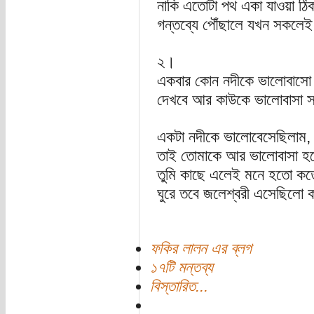
নাকি এতোটা পথ একা যাওয়া ঠি
গন্তব্যে পৌঁছালে যখন সকলে
২।
একবার কোন নদীকে ভালোবাসো
দেখবে আর কাউকে ভালোবাসা
একটা নদীকে ভালোবেসেছিলাম,
তাই তোমাকে আর ভালোবাসা হয়
তুমি কাছে এলেই মনে হতো ক
ঘুরে তবে জলেশ্বরী এসেছিলো ক
ফকির লালন এর ব্লগ
১৭টি মন্তব্য
বিস্তারিত...