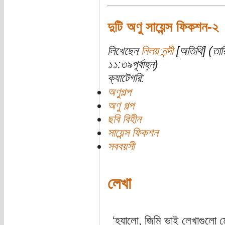
দুটি অণু সায়েন্স ফিকশন-২
লিখেছেন
নিলয় নন্দী
[অতিথি] (তার
১১:৩৯পূর্বাহ্ন)
ক্যাটেগরি:
অণুগল্প
অণু গল্প
ছবি বিহীন
সায়েন্স ফিকশন
সববয়সী
লেখা
‘হ্যালো, জিমি ভাই লেখাগুলো