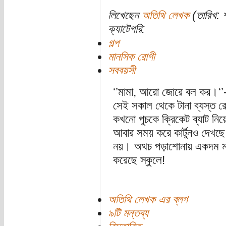
লিখেছেন
অতিথি লেখক
(তারিখ: শ
ক্যাটেগরি:
গল্প
মানসিক রোগী
সববয়সী
‘’মামা, আরো জোরে বল কর।‘’-
সেই সকাল থেকে টানা ব্যস্ত র
কখনো পুচকে ক্রিকেট ব্যাট ন
আবার সময় করে কার্টুনও দেখছে
নয়। অথচ পড়াশোনায় একদম মন 
করেছে স্কুলে!
অতিথি লেখক এর ব্লগ
৯টি মন্তব্য