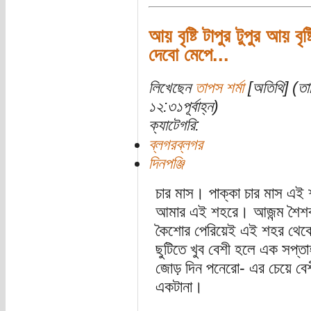
আয় বৃষ্টি টাপুর টুপুর আয় বৃষ
দেবো মেপে...
লিখেছেন
তাপস শর্মা
[অতিথি] (তা
১২:৩১পূর্বাহ্ন)
ক্যাটেগরি:
ব্লগরব্লগর
দিনপঞ্জি
চার মাস। পাক্কা চার মাস এই
আমার এই শহরে। আজন্ম শৈশব
কৈশোর পেরিয়েই এই শহর থেকে
ছুটিতে খুব বেশী হলে এক সপ্
জোড় দিন পনেরো- এর চেয়ে বে
একটানা।