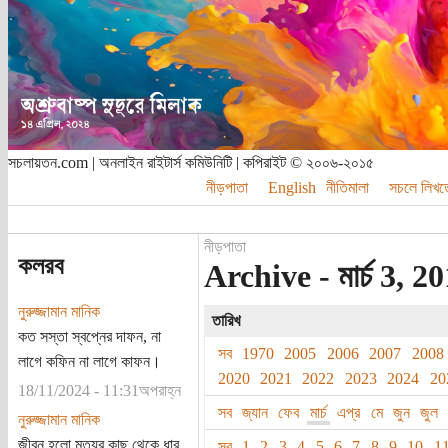
সচলায়তন.com | অনলাইন রাইটার্স কমিউনিটি | কপিরাইট © ২০০৬-২০১৫
নীড়পাতা
English
নীতিমালা
সচলে লিখত
নীড়পাতা
কলরব
Archive - মার্চ 3, 20
নুরুজ্জামান মানিক
তারিখ
কত সস্তা স্বপ্নের দাফন, না
সব
1970
2005
2006
2007
2008
লাগে কফিন না লাগে কাফন।
2020
2021
2022
2023
2024
20
18/11/2024 - 11:31অপরাহ্ন
সব
জ্যান
ফেব
মার্চ
এপ্র
মে
জুন
জুল
নুরুজ্জামান মানিক
জীবন হলো মৃত্যুর কাছ থেকে ধার
সব
1
2
3
4
5
6
7
8
9
10
1