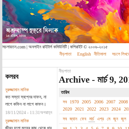
সচলায়তন.com | অনলাইন রাইটার্স কমিউনিটি | কপিরাইট © ২০০৬-২০১৫
নীড়পাতা
English
নীতিমালা
সচলে লিখত
নীড়পাতা
কলরব
Archive - মার্চ 9, 20
নুরুজ্জামান মানিক
তারিখ
কত সস্তা স্বপ্নের দাফন, না
সব
1970
2005
2006
2007
2008
লাগে কফিন না লাগে কাফন।
2020
2021
2022
2023
2024
20
18/11/2024 - 11:31অপরাহ্ন
সব
জ্যান
ফেব
মার্চ
এপ্র
মে
জুন
জুল
নুরুজ্জামান মানিক
জীবন হলো মৃত্যুর কাছ থেকে ধার
সব
1
2
3
4
5
6
7
8
9
10
1