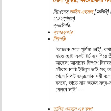
লিখেছেন
তানিম এহসান
[অতিথি] 
১:৫২পূর্বাহ্ন)
ক্যাটেগরি:
ব্লগরব্লগর
দিনপঞ্জি
‘আজকে দোল পূর্ণিমা ভাই’, কথা
হাতে ছোট একটা টর্চ জ্বালিয়ে ত
আছেন; আমাদের নিষ্পাপ নিরাভ
নৌকার মাঝি ইউনুস ভাই সহ আ
গেলে নিপাট ভদ্রলোক সঙ্গী ব
বসবে’, তাতে সায় কাটেন সদ্য-
খেলবে ভাই’ ---
তানিম এহসান এর ব্লগ