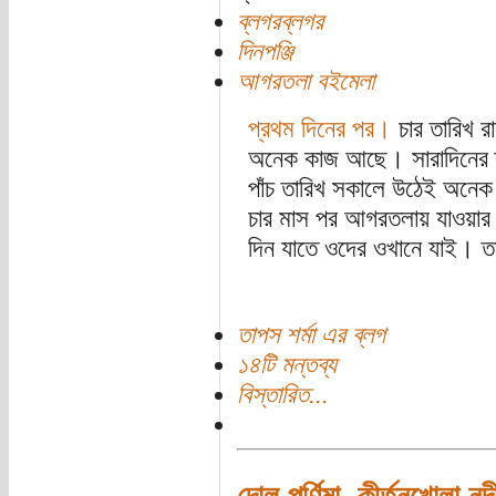
ব্লগরব্লগর
দিনপঞ্জি
আগরতলা বইমেলা
প্রথম দিনের পর।
চার তারিখ 
অনেক কাজ আছে। সারাদিনের ক্
পাঁচ তারিখ সকালে উঠেই অনেক 
চার মাস পর আগরতলায় যাওয়ার
দিন যাতে ওদের ওখানে যাই। তব
তাপস শর্মা এর ব্লগ
১৪টি মন্তব্য
বিস্তারিত...
দোল পূর্ণিমা, কীর্তনখোলা 