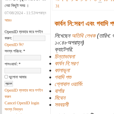
নেয়া কিছুটা সময় ।
31
07/08/2024 - 11:53অপরাহ্ন
আরও
কার্বন নি:সরণ এবং গবাদি প
OpenID ব্যবহার করে লগইন
লিখেছেন
অতিথি লেখক
(তারিখ: 
করুন:
১০:৪৮অপরাহ্ন)
OpenID কি?
ক্যাটেগরি:
সদস্য পরিচয়:
*
চিন্তাভাবনা
কার্বন নি:সরণ
পাসওয়ার্ড:
*
কালাভূনা
গবাদি পশু
ভুলোনা আমায়
গ্লোবাল ওয়ার্মিং
বার্গার
OpenID ব্যবহার করে লগইন
করুন
মিথেন
Cancel OpenID login
সববয়সী
সদস্য নিবন্ধন