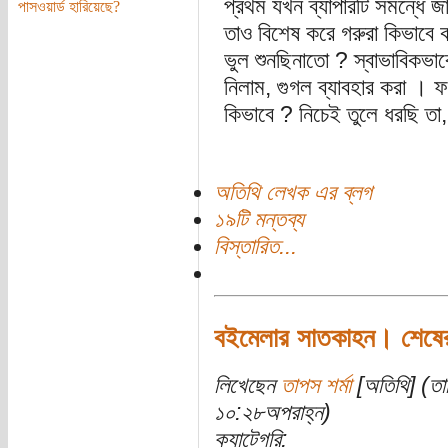
প্রথম যখন ব্যাপারটি সমন্ধে 
পাসওয়ার্ড হারিয়েছে?
তাও বিশেষ করে গরুরা কিভাবে ক
ভুল শুনছিনাতো ? স্বাভাবিকভাব
নিলাম, গুগল ব্যাবহার করা । 
কিভাবে ? নিচেই তুলে ধরছি তা
অতিথি লেখক এর ব্লগ
১৯টি মন্তব্য
বিস্তারিত...
বইমেলার সাতকাহন। শেষে
লিখেছেন
তাপস শর্মা
[অতিথি] (তা
১০:২৮অপরাহ্ন)
ক্যাটেগরি: