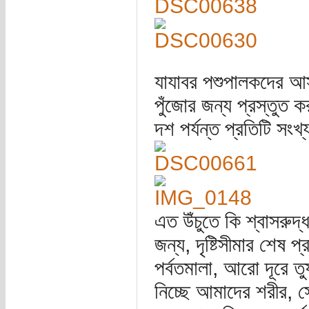
যাযাবর পশুপালকদের আস্
পুঁজোর জন্য প্রস্তুত 
দশ পর্যন্ত প্রতিটি সংখ্
এত উঁচুতে কি শ্বাসরুদ্
জন্য, দৃষ্টিসীমার শেষ প
পর্বতমালা, আরো দূরে তুষ
নিচ্ছে আমাদের শরীর, স