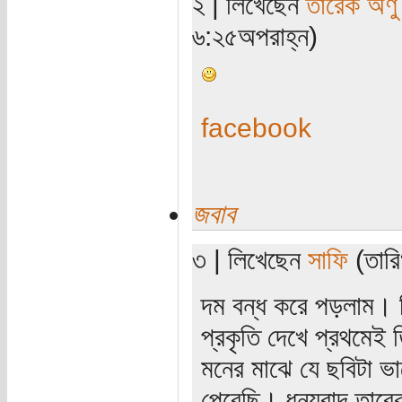
২ | লিখেছেন
তারেক অণু
৬:২৫অপরাহ্ন)
facebook
জবাব
৩ | লিখেছেন
সাফি
(তারি
দম বন্ধ করে পড়লাম। 
প্রকৃতি দেখে প্রথমেই 
মনের মাঝে যে ছবিটা ভ
পেরেছি। ধন্যবাদ তার