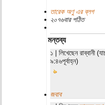
তারেক অণু এর ব্লগ
২০৭৬বার পঠিত
মন্তব্য
১ | লিখেছেন রাব্বানী (
৯:৪৬পূর্বাহ্ন)
জবাব