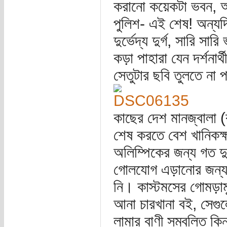
করানো কয়েকটা ভবন, অ
পুলিশ- এই শেষ! অন্যদিক
দুর্ভেদ্য দুর্গ, সারি সা
কড়া পাহারা যেন দর্শনার
সেতুটার ছবি তুলতে না 
কাছের দেশ মানজ্বালা 
শেষ করতে বেশ খানিকক্
অলিম্পিকের জন্য গত 
গোলযোগ এড়ানোর জন্য 
নি। কাস্টমসের গোমড়ামু
আনা চারখানা বই, সেগু
লামার বাণী সম্বলিত কি