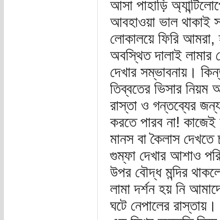
আসা পাহাড়ি অ্যান্টিল
আবহাওয়া ভাল থাকাই 
লোকালয়ে ফিরি আমরা, হ
অবস্থিত দালাই লামার প
দেখার সম্ভাবনায়। কিন্
তিব্বতের ভিসার নিয়ম
রাস্তা ও গন্তব্যের জন
করতে পারব না! কাজেই 
মানস বা কৈলাস দেখতে
গুম্ফা দেখার আশাও পর
উপর বৌদ্ধ মন্দির থাকল
লামা দর্শন হয় নি আমাদে
ঘটে নেপালের রাস্তায়।