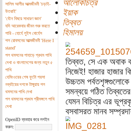
আলোকচিত্র
সালিম আলীর আত্মজীবনী 'চড়াই-
ইয়াক
উতরাই'
'যৌন বিষয়ে সাধারণ জ্ঞান'
তিব্বত
যদি আরেকবার জীবন শুরু করতে
হিমালয়
পারি - হোর্হে লুইস বোর্হেস
পল রোবসনের আত্মজীবনী 'Here I
stand'
পল থমসনের পাহাড়ে প্রথম পাখি
তিব্বত, সে এক অবাক কর
দেখা ও বাংলাদেশের জন্য নতুন ৫
নিজেই! হাজার হাজার কিল
পাখি
হেমিংওয়ের শেষ ফুটো পয়সা
উচ্চতম পর্বতশৃঙ্গগুলোক
নব্বইয়ের দশকে টাঙ্গুয়ায় পল
সমন্বয়ে গঠিত তিব্বতের
থমসনের পাখি দেখা
পল থমসনের প্রথম শ্রীমঙ্গলে পাখি
যেমন বিচিত্র এর ভূপ্রক
দেখা
বসবাসরত মানব সম্প্রদা
OpenID ব্যবহার করে লগইন
করুন: