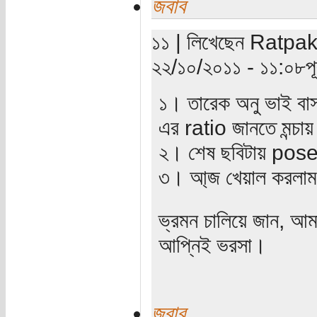
জবাব
১১ | লিখেছেন Ratpakhi
২২/১০/২০১১ - ১১:০৮পূর্
১। তারেক অনু ভাই বা
এর ratio জানতে মন্চা
২। শেষ ছবিটায় pos
৩। আ‌্জ খেয়াল করলাম 
ভ্রমন চালিয়ে জান, আমার
আপ্নিই ভরসা।
জবাব