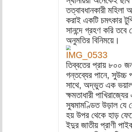
স্থানীয়রা অনেকেই ছবি
তত্বাবধানকারী মহিলা আ
করাই একটি চমৎকার টুপি
সানন্দে গ্রহণ করি তবে
অনুমতির বিনিময়ে।
তিব্বতের প্রায় ৮০০ 
গন্তব্যের পানে, সুউচ্
সাথে, অদ্ভুত এক ভয়াল 
ক্ষমতাধারী পাখিরাজ্যের
সুষমামণ্ডিত উড়াল যে 
হয় উপর থেকে হাড় ফেল
ইদুর জাতীয় প্রাণী প