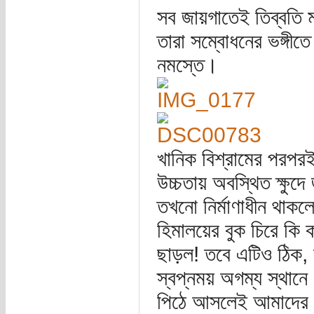
সব জায়গাতেই তিব্বতি ম
তারা সম্বোধনের ভঙ্গীতে
নমস্তে।
খানিক বিশ্রামের পরপরই 
উচ্চতায় অবস্থিত ক্ষু
তখনো নির্মাণাধীন থাকলে
হিমালয়ের বুক চিরে কি 
ছাড়ল! তবে এটিও ঠিক,
স্বপ্নময় অগম্য স্থান
পিঠে আসলেই আমাদের প