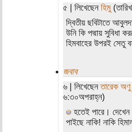
৫ | লিখেছেন
হিমু
(তারিখ:
দ্বিতীয় ছবিটাতে আবুল
উনি কি পদ্মায় সুবিধা ক
হিমবাহের উপরই সেতু ব
জবাব
৬ | লিখেছেন
তারেক অণু
৬:৩০অপরাহ্ন)
হতেই পারে। দেখেন হ
পাইছে নাকি! নাকি হিমা