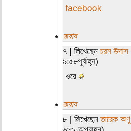
facebook
জবাব
৭ | লিখেছেন
চরম উদাস
৯:৫৮পূর্বাহ্ন)
ওরে
জবাব
৮ | লিখেছেন
তারেক অণু
৬:৩০অপরাহ্ন)