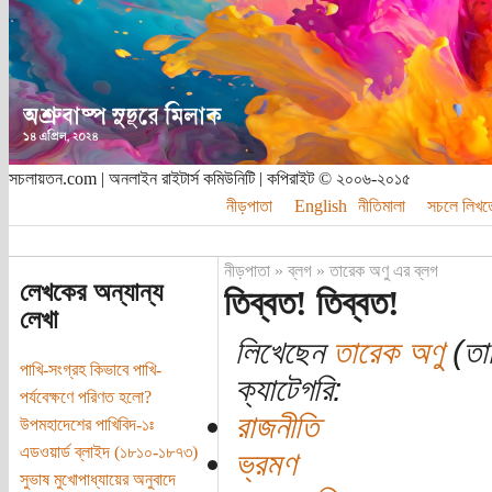
সচলায়তন.com | অনলাইন রাইটার্স কমিউনিটি | কপিরাইট © ২০০৬-২০১৫
নীড়পাতা
English
নীতিমালা
সচলে লিখত
নীড়পাতা
»
ব্লগ
»
তারেক অণু এর ব্লগ
লেখকের অন্যান্য
তিব্বত! তিব্বত!
লেখা
লিখেছেন
তারেক অণু
(তার
পাখি-সংগ্রহ কিভাবে পাখি-
ক্যাটেগরি:
পর্যবেক্ষণে পরিণত হলো?
রাজনীতি
উপমহাদেশের পাখিবিদ-১ঃ
এডওয়ার্ড ব্লাইদ (১৮১০-১৮৭৩)
ভ্রমণ
সুভাষ মুখোপাধ্যায়ের অনুবাদে