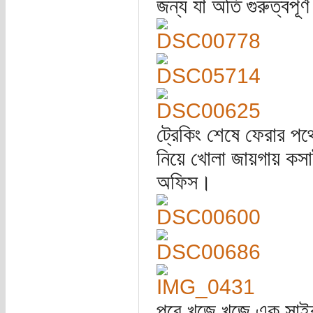
জন্য যা অতি গুরুত্বপূর্
ট্রেকিং শেষে ফেরার পথে
নিয়ে খোলা জায়গায় কস
অফিস।
পরে খুজে খুজে এক সাইব