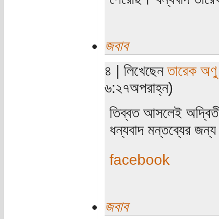
জবাব
৪ | লিখেছেন
তারেক অণু
৬:২৭অপরাহ্ন)
তিব্বত আসলেই অদ্বিত
ধন্যবাদ মন্তব্যের জন্য
facebook
জবাব