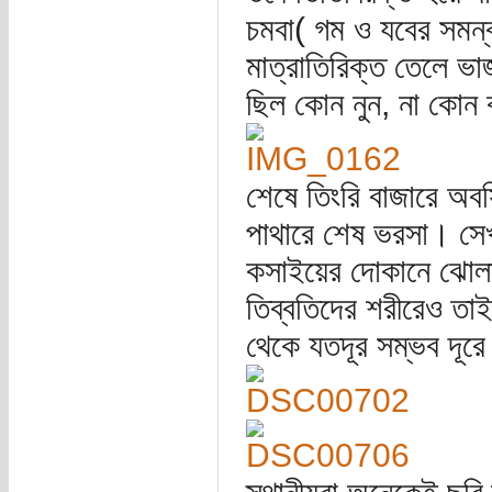
চমবা( গম ও যবের সমন্ব
মাত্রাতিরিক্ত তেলে ভা
ছিল কোন নুন, না কোন 
শেষে তিংরি বাজারে অবস
পাথারে শেষ ভরসা। সেখ
কসাইয়ের দোকানে ঝোলান
তিব্বতিদের শরীরেও তাই
থেকে যতদূর সম্ভব দূর