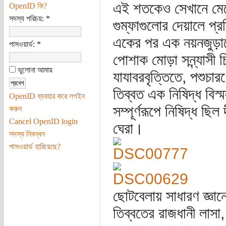
এই শতকেও সেখানে মেনে চ
OpenID কি?
সদস্য পরিচয়:
*
গুম্ফাগুলোর দেয়ালে প্র
একের পর এক নয়নজুড়ানো
পাসওয়ার্ড:
*
পোশাক মোড়া সন্ন্যাসী 
ভুলোনা আমায়
যাযাবরবৃত্তিতে, পশুচ
তিব্বত এক নিষিদ্ধ বিস্ম
OpenID ব্যবহার করে লগইন
সম্পূর্ণরূপে নিষিদ্ধ ছি
করুন
Cancel OpenID login
ঘেরা।
সদস্য নিবন্ধন
পাসওয়ার্ড হারিয়েছে?
ছোটবেলায় সাধারণ জ্ঞান
তিব্বতের রাজধানী লাসা