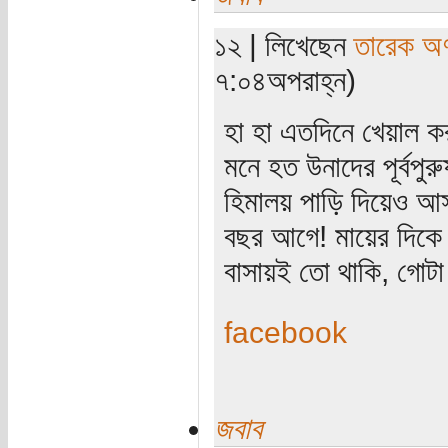
১২ | লিখেছেন
তারেক অণ
৭:০৪অপরাহ্ন)
হা হা এতদিনে খেয়াল 
মনে হত উনাদের পূর্বপুর
হিমালয় পাড়ি দিয়েও
বছর আগে! মায়ের দিকে
বাসায়ই তো থাকি, গোট
facebook
জবাব