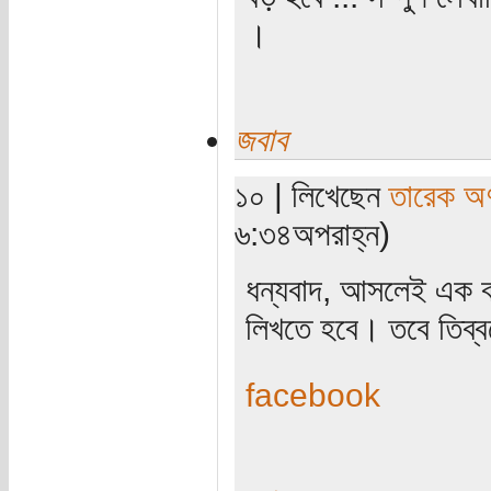
।
জবাব
১০ | লিখেছেন
তারেক অণ
৬:৩৪অপরাহ্ন)
ধন্যবাদ, আসলেই এক ব
লিখতে হবে। তবে তিব্বত
facebook