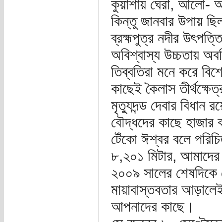
কুয়াশায় ঘেরা, আলো- আ
কিন্তু জানবার উপায় ছ
ব্রহ্মপুত্র নদীর উৎপত
অবিশ্বাস্য উচ্চতায় অবস
তিব্বতিরা মনে করে বিশ্ব
কাছেই কৈলাস তীর্থক্ষেত
মৃত্যুদন্ড দেবার বিধান
বৌদ্ধদের কাছে হাজার ব
টেঁকো ঈশ্বর বলে পরিচি
৮,২০১ মিটার, আমাদের গ্র
২০০৯ সালের শেষদিকে সৌ
মায়াবাস্তবতার আড়ালেই
আপনাদের কাছে।