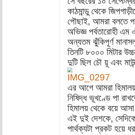
সে বছরের ১০ সেপ্টেম্
কাঠমান্ডু থেকে জিপগাড
পৌছাই, আমরা বলতে পর্ব
অভিজ্ঞ পর্বতারোহী এম 
অন্যতম ঝুঁকিপূর্ণ মানাস
তিনটি ৮০০০ মিটার উচ্চত
দুটি ছিল চৌ য়ূ এবং ম
এর আগে আমরা হিমালয়
নিষিদ্ধ ভূখণ্ডে পা রা
হিমালয় থেকে বয়ে আস
এই দুই দেশকে, সেদিক
পার্থক্যটা প্রকট হয়ে 