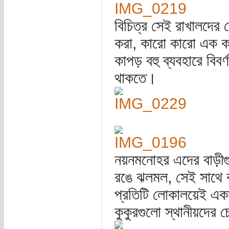
বিচিত্র সেই রাখালদের ব
করা, কারো কারো এক কান
কাপড় বহু ব্যবহারে বি
থাকতে।
নয়নমনোহর এদের বাড়ী
রঙে ঝলমল, সেই সাথে বাড
প্রতিটি লোকালয়েই এক
কুকুরগুলো স্থানীয়দের