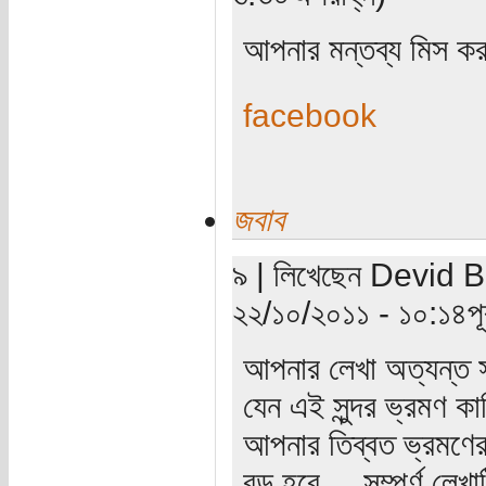
আপনার মন্তব্য মিস কর
facebook
জবাব
৯ | লিখেছেন Devid Bl
২২/১০/২০১১ - ১০:১৪পূর্
আপনার লেখা অত্যন্ত স
যেন এই সুন্দর ভ্রমণ কা
আপনার তিব্বত ভ্রমণের 
বড় হবে ... সম্পুর্ণ লে