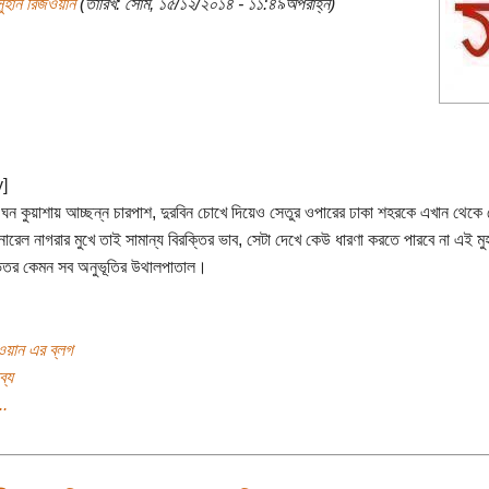
সুহান রিজওয়ান
(তারিখ: সোম, ১৫/১২/২০১৪ - ১১:৪৯অপরাহ্ন)
y]
ঘন কুয়াশায় আচ্ছন্ন চারপাশ, দুরবিন চোখে দিয়েও সেতুর ওপারের ঢাকা শহরকে এখান থেকে দ
ারেল নাগরার মুখে তাই সামান্য বিরক্তির ভাব, সেটা দেখে কেউ ধারণা করতে পারবে না এই মুহূ
ভেতর কেমন সব অনুভূতির উথালপাতাল।
ওয়ান এর ব্লগ
ব্য
..