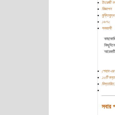
ইংরেজী নবব
বিজ্ঞাপন
মুক্তিযুদ্ধ
১৯৭২
সববয়সী
কাছাকাছ
কিছুদিন
আরেকটি 
শেহাব এর 
১০টি মন্ত
বিস্তারিত.
সবার 