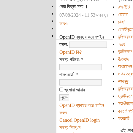
নেয়া কিছুটা সময় ।
রাজনীতি
ঘোষণা
07/08/2024 - 11:53অপরাহ্ন
ঢাকা
আরও
দেশচিন্তা
মুক্তিযুদ্ধ
OpenID ব্যবহার করে লগইন
স্মরণ
করুন:
স্মৃতিচারণ
OpenID কি?
ইতিহাস
সদস্য পরিচয়:
*
অপারেশন স
তথ্য মন্ত
পাসওয়ার্ড:
*
বঙ্গবন্ধু
মুক্তিযুদ্ধ
ভুলোনা আমায়
স্বাধীনতা য
স্বাধীনতা
OpenID ব্যবহার করে লগইন
২৫শে মার্চ
করুন
সববয়সী
Cancel OpenID login
সদস্য নিবন্ধন
এই লেখা