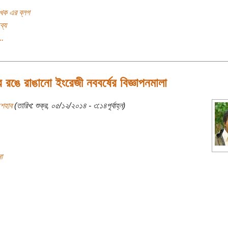
খক এর ব্লগ
ব্য
..
 রঙে রাঙানো ইংরেজী নববর্ষের বিজ্ঞাপনমালা
শেহাব
(তারিখ: শুক্র, ০৫/১২/২০১৪ - ৩:১৪পূর্বাহ্ন)
া