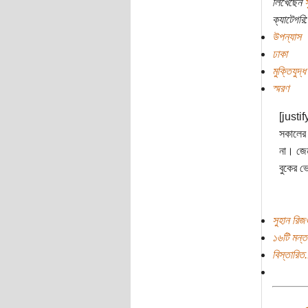
লিখেছেন
ক্যাটেগরি:
উপন্যাস
ঢাকা
মুক্তিযুদ্ধ
স্মরণ
[justif
সকালের 
না। জেন
বুকের 
সুহান রিজ
১৬টি মন্ত
বিস্তারিত.