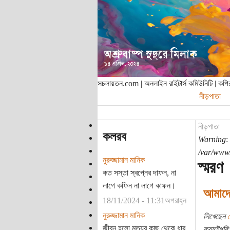
সচলায়তন.com | অনলাইন রাইটার্স কমিউনিটি | ক
নীড়পাতা
নীড়পাতা
কলরব
Warning
:
/var/www/
নুরুজ্জামান মানিক
স্মরণ
কত সস্তা স্বপ্নের দাফন, না
লাগে কফিন না লাগে কাফন।
আমাদের
18/11/2024 - 11:31অপরাহ্ন
নুরুজ্জামান মানিক
লিখেছেন
জীবন হলো মৃত্যুর কাছ থেকে ধার
ক্যাটেগরি: