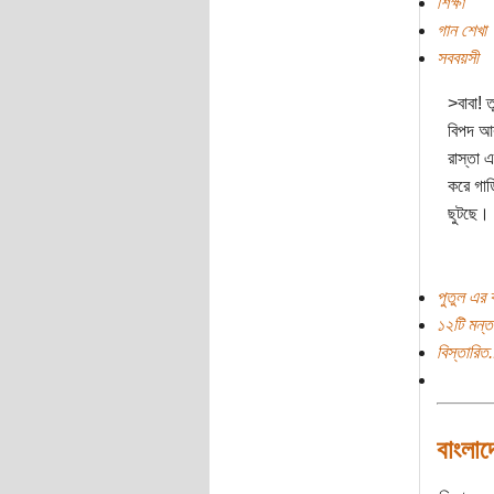
শিক্ষা
গান শেখা
সববয়সী
>বাবা! ত
বিপদ আর
রাস্তা 
করে গাড়
ছুটছে।
পুতুল এর 
১২টি মন্ত
বিস্তারিত.
বাংলাদ