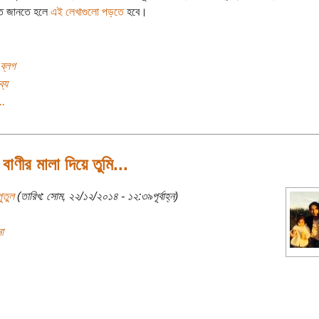
িত জানতে হলে
এই লেখাগুলো পড়তে
হবে।
ব্লগ
্য
..
 বাণীর মালা দিয়ে তুমি...
ুতুল
(তারিখ: সোম, ২২/১২/২০১৪ - ১২:৩৯পূর্বাহ্ন)
া