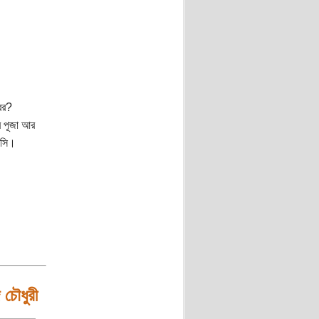
বর?
র পূজা আর
ঁসি।
চৌধুরী