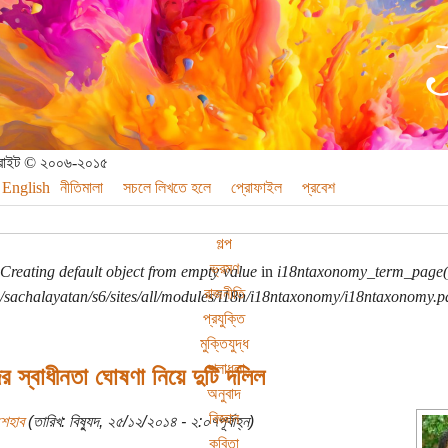
পিরাইট © ২০০৬-২০১৫
English
নীতিমালা
সচলে লিখতে হলে
প্রোফাইল
প্রবেশ
গল্প
ভ্রমণ
Creating default object from empty value
in
i18ntaxonomy_term_page(
রাজনীতি
sachalayatan/s6/sites/all/modules/i18n/i18ntaxonomy/i18ntaxonomy.p
প্রযুক্তি
মুক্তিযুদ্ধ
খেলাধুলা
 স্বাধীনতা ঘোষণা নিয়ে দুটি দলিল
অনুবাদ
বিজ্ঞান
শেহাব
(তারিখ: বিষ্যুদ, ২৫/১২/২০১৪ - ২:০৭পূর্বাহ্ন)
কবিতা