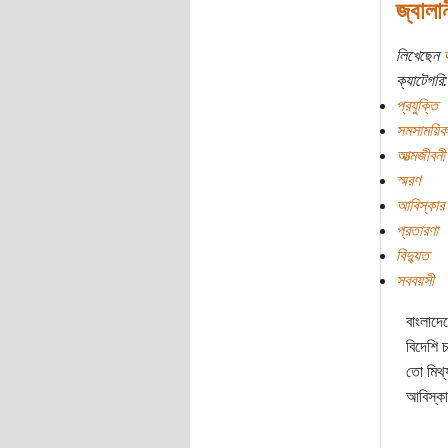
জ্বালা
লিখেছেন
ক্যাটেগরি:
প্রযুক্তি
সমসাময়িক
আত্মজীবনী
স্মরণ
আবিস্কার
প্রতারণা
বিদ্যুত
সববয়সী
বাংলাদে
বিদেশি 
তো মিথ্
আবিস্কা