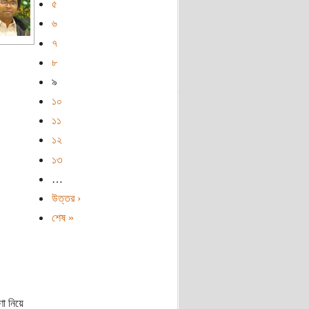
৫
৬
৭
৮
৯
১০
১১
১২
১৩
…
উত্তর ›
শেষ »
ণা নিয়ে