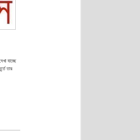
েখা যাচ্ছে
র্তে তার