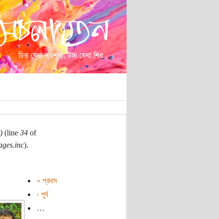
)
(line
34
of
ages.inc
).
« প্রথম
‹ পূর্ব
…