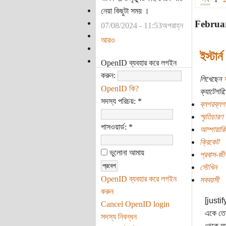
নেয়া কিছুটা সময় ।
Februa
07/08/2024 - 11:53অপরাহ্ন
আরও
ইস্টার
OpenID ব্যবহার করে লগইন
করুন:
লিখেছেন
OpenID কি?
ক্যাটেগরি:
সদস্য পরিচয়:
*
ব্লগরব্লগ
স্মৃতিচারণ
পাসওয়ার্ড:
*
আম্পায়ারি
ক্রিকেট
ভুলোনা আমায়
প্রবাস-জী
সৌখিন
OpenID ব্যবহার করে লগইন
সববয়সী
করুন
[justif
Cancel OpenID login
একে তো 
সদস্য নিবন্ধন
থেকে আন