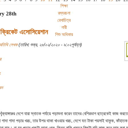
শিক্ষা
রম্যরচনা
ry 28th
রেখাচিত্র
নারী
্ন ক্রিকেট এসোসিয়েশান
শিশু অধিকার
অতিথি লেখক
(তারিখ: শুক্র, ২৮/০২/২০২০ - ৯:০২পূর্বাহ্ন)
র
ং
বন
y]ক্যাঙ্গারুর দেশে যারা স্নাতক পর্যায়ে পড়াশুনা করেন তাদের বেশিরভাগ ছাত্রকেই কাজ কর
গাদা গাদা পড়ার খরচ, তার উপর থাকা খাওয়ার খরচ, দেশে যত টাকা পয়সাই থাকুক, কাঁহাতক
া যায়। না হয় পড়ার খরচটা আনা গেল, কিন্তু বাকি খরচের কিছুটা যদি কাজ করে আয় করা যায়