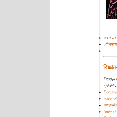
অরূপ এর 
৩টি মন্তব্
বিজ্ঞা
লিখেছেন
ক্যাটেগরি:
চিন্তাভাবন
আরিফ আ
প্যারাডক্স
বিজ্ঞান বই