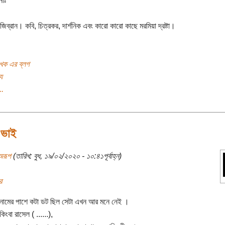
নাঃ
জিব্রান। কবি, চিত্রকর, দার্শনিক এবং কারো কারো কাছে মরমিয়া দ্রষ্টা।
খক এর ব্লগ
য
..
 ভাই
অরূপ
(তারিখ: বুধ, ১৯/০২/২০২০ - ১০:৪১পূর্বাহ্ন)
র
নামের পাশে কটা ডট ছিল সেটা এখন আর মনে নেই ।
ংবা রাসেল ( ......),