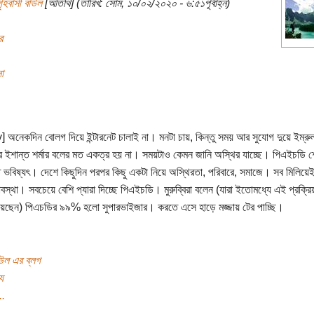
ৃহবাসী বাউল
[অতিথি] (তারিখ: সোম, ১০/০২/২০২০ - ৬:৫১পূর্বাহ্ন)
র
া
y] অনেকদিন বোলগ দিয়ে ইন্টারনেট চালাই না। মনটা চায়, কিন্তু সময় আর সুযোগ দুয়ে ইম্রু
র ইশান্ত শর্মার বলের মত একত্র হয় না। সময়টাও কেমন জানি অস্থির যাচ্ছে। পিএইচডি শ
ত ভবিষ্যৎ। দেশে কিছুদিন পরপর কিছু একটা নিয়ে অস্থিরতা, পরিবারে, সমাজে। সব মিলিয়ে
াবস্থা। সবচেয়ে বেশি প্যারা দিচ্ছে পিএইচডি। মুরুব্বিরা বলেন (যারা ইতোমধ্যে এই প্রক্রিয়
য়েছেন) পিএচডির ৯৯% হলো সুপারভাইজার। করতে এসে হাড়ে মজ্জায় টের পাচ্ছি।
াউল এর ব্লগ
য
..