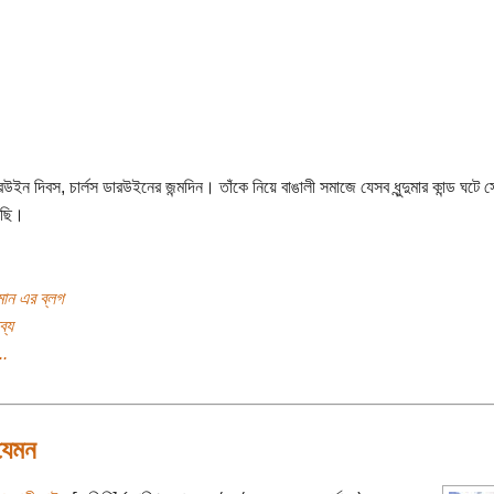
ন দিবস, চার্লস ডারউইনের জন্মদিন। তাঁকে নিয়ে বাঙালী সমাজে যেসব ধুন্দুমার কান্ড ঘটে স
খছি।
ান এর ব্লগ
ব্য
..
যেমন