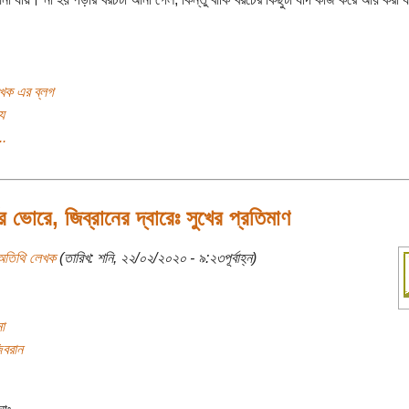
খক এর ব্লগ
য
..
ের ভোরে, জিব্রানের দ্বারেঃ সুখের প্রতিমাণ
অতিথি লেখক
(তারিখ: শনি, ২২/০২/২০২০ - ৯:২৩পূর্বাহ্ন)
া
িবরান