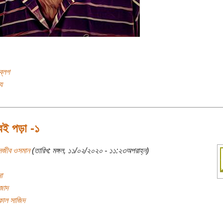
ব্লগ
য
নবই পড়া -১
সজীব ওসমান
(তারিখ: মঙ্গল, ১১/০২/২০২০ - ১১:২৩অপরাহ্ন)
া
জাদ
িকাল সাজিদ