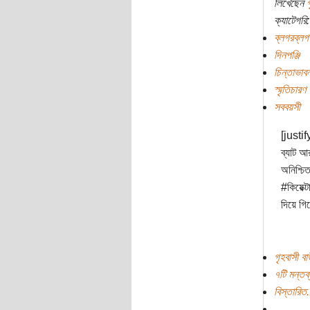
লিখেছেন
গ
ক্যাটেগরি:
ব্লগরব্লগ
দিনপঞ্জি
চিন্তাভাবন
স্মৃতিচারণ
সববয়সী
[justif
ব্যাট আ
অনিশ্চি
#কিয়েক্ট
দিয়ে গি
গৃহবাসী ব
৭টি মন্তব্
বিস্তারিত.