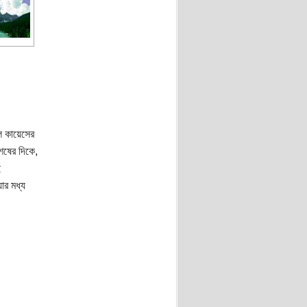
ল কায়েসের
েষের দিকে,
ই
ার মধ্য