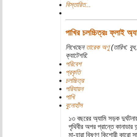
বিস্তারিত...
পাখির চলচ্চিত্রঃ ফ্লাই অ্
লিখেছেন
তারেক অণু
(তারিখ: বুধ
ক্যাটেগরি:
পরিবেশ
প্রকৃতি
চলচ্চিত্র
পরিযায়ন
পাখি
বুনোহাঁস
১৩ বছরের অ্যামি সড়ক দুর্ঘটনা
পৃথিবীর অপর প্রান্তে কানাডার 
মা-হারা বিষণ্ণ কিশোরী কারো 