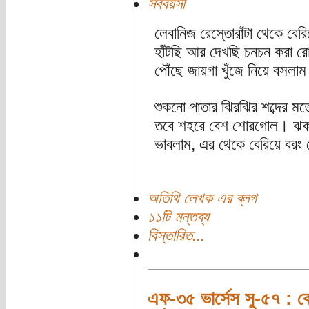
সববয়সী
লেবানিজ রেস্তোরাঁটা থেকে বের
হাঁটছি আর দেখছি চনচন করা র
পৌঁছে জায়গা খুঁজে নিয়ে বসলা
শুকনো পাতার ঝিরঝির শব্দের মত
তবে শহরে বেশ শোরগোল। ঝক
ভাবলাম, এর থেকে বেরিয়ে বরং
অতিথি লেখক এর ব্লগ
১১টি মন্তব্য
বিস্তারিত...
এফ-৩৫ ভার্সেস সু-৫৭ : কো