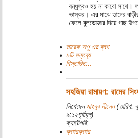
বন্ধুত্বও হয় না কারো সাথে।
ভাস্কর। এর মাঝে তাদের বাড়ীর 
ফেলে বুলডোজার দিয়ে গাছ উপরে
তারেক অণু এর ব্লগ
৯টি মন্তব্য
বিস্তারিত...
সহজিয়া রামায়ণ: রামের সিংহ
লিখেছেন
মাহবুব লীলেন
(তারিখ: ব
৯:১২পূর্বাহ্ন)
ক্যাটেগরি:
ব্লগরব্লগর