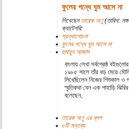
ফুলের গন্ধে ঘুম আসে না
লিখেছেন
তারেক অণু
(তারিখ: মঙ্
ক্যাটেগরি:
গ্রন্থালোচনা
ফুলের গন্ধে ঘুম আসে না
হুমায়ুন আজাদ
বাংলায় লেখা সর্বশ্রেষ্ঠ বইগু
১৯৮৫ সালে তাঁর বড় মেয়ে মৌলির উ
লিখেছিলেন নিজের শিশুকাল ও গ্
স্মৃতিকথা যেন এক পাহাড়ি ঝিরির
বলেছেন,
তারেক অণু এর ব্লগ
৮টি মন্তব্য