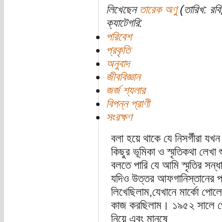
লিখেছেন
তারেক অণু
(তারিখ: রব
ক্যাটেগরি:
পরিবেশ
প্রকৃতি
অনুবাদ
জীববিজ্ঞান
জর্জ শ্যলার
বিপন্ন প্রাণী
সংরক্ষণ
বলা হয়ে থাকে যে নিসর্গীরা যখ
কিছুর ভূমিকা ও স্মৃতিকথা লেখ
বলতে পারি যে আমি স্মৃতির সন
যদিও উত্তর আফগানিস্তানের প
লিখেছিলাম,যেখানে মার্কো পোল
কাজ করছিলাম। ১৯৫২ সালে থেকে
নিয়ে এবং মানুষে