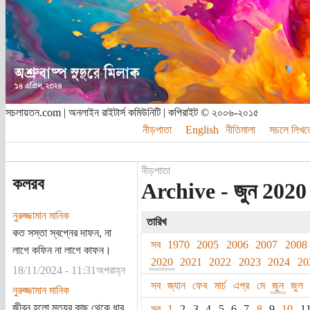
সচলায়তন.com | অনলাইন রাইটার্স কমিউনিটি | কপিরাইট © ২০০৬-২০১৫
নীড়পাতা
English
নীতিমালা
সচলে লিখত
নীড়পাতা
কলরব
Archive - জুন 2020
নুরুজ্জামান মানিক
তারিখ
কত সস্তা স্বপ্নের দাফন, না
সব
1970
2005
2006
2007
2008
লাগে কফিন না লাগে কাফন।
2020
2021
2022
2023
2024
20
18/11/2024 - 11:31অপরাহ্ন
সব
জ্যান
ফেব
মার্চ
এপ্র
মে
জুন
জুল
নুরুজ্জামান মানিক
জীবন হলো মৃত্যুর কাছ থেকে ধার
সব
1
2
3
4
5
6
7
8
9
10
1