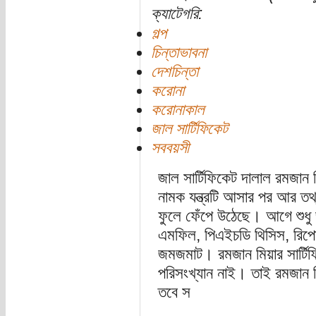
ক্যাটেগরি:
গল্প
চিন্তাভাবনা
দেশচিন্তা
করোনা
করোনাকাল
জাল সার্টিফিকেট
সববয়সী
জাল সার্টিফিকেট দালাল রমজান ম
নামক যন্ত্রটি আসার পর আর তথ্
ফুলে ফেঁপে উঠেছে। আগে শুধু জ
এমফিল, পিএইচডি থিসিস, রিপোর
জমজমাট। রমজান মিয়ার সার্টি
পরিসংখ্যান নাই। তাই রমজান ম
তবে স