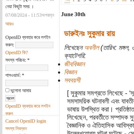
নেয়া কিছুটা সময় ।
June 30th
07/08/2024 - 11:53অপরাহ্ন
আরও
ডারুইনঃ সুকুমার রায়
OpenID ব্যবহার করে লগইন
করুন:
লিখেছেন
অবনীল
(তারিখ: মঙ্গল,
OpenID কি?
ক্যাটেগরি:
সদস্য পরিচয়:
*
জীববিজ্ঞান
বিজ্ঞান
পাসওয়ার্ড:
*
সববয়সী
ভুলোনা আমায়
[ সুকুমার সমগ্রতে লিখেছে - 'সন
সমসাময়িক ঘটনাবলী এবং যাবতীয়
OpenID ব্যবহার করে লগইন
ভাষায় উপস্থিত করা। প্রতিষ্ঠা
করুন
লিখেছেন, পরবর্তীতে সম্পাদক 
Cancel OpenID login
বৈজ্ঞানিক ও ঐতিহাসিক আবিস্কা
সদস্য নিবন্ধন
উল্লেখযোগ্য ঘটনা ঘটেছে - সেস