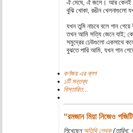
ঐ মেঘে, ঐ জলে। আর কেনই বা
বুঝি খোকা, রঙীন খেলনাগুলো 
যখন তুমি নাচবে বলে গান গেয়ে 
তখন আমি সত্যি জেনে যাই; কে
সমুদ্রের ঢেউগুলো একসাথে কল্
বুঝতে পারি আমি, যখন গান গেয়
কর্ণজয় এর ব্লগ
১টি মন্তব্য
বিস্তারিত...
"রমজান মিয়া নিজেও পজিট
লিখেছেন
অতিথি লেখক
(তারিখ: ব