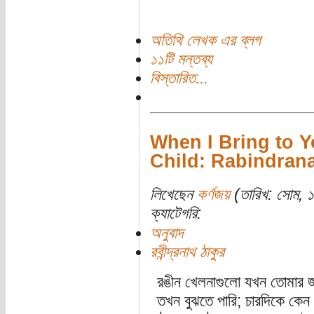
অতিথি লেখক এর ব্লগ
১১টি মন্তব্য
বিস্তারিত...
When I Bring to 
Child: Rabindranath
লিখেছেন
কর্ণজয়
(তারিখ: সোম, ১৫
ক্যাটেগরি:
অনুবাদ
রবীন্দ্রনাথ ঠাকুর
রঙীন খেলনাগুলো যখন তোমার 
তখন বুঝতে পারি; চারদিকে কেন