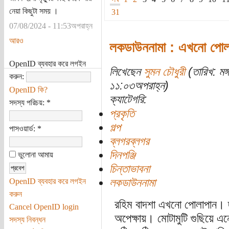
নেয়া কিছুটা সময় ।
31
07/08/2024 - 11:53অপরাহ্ন
আরও
লকডাউননামা : এখনো পোল
OpenID ব্যবহার করে লগইন
লিখেছেন
সুমন চৌধুরী
(তারিখ: মঙ
করুন:
১১:০৩অপরাহ্ন)
OpenID কি?
ক্যাটেগরি:
সদস্য পরিচয়:
*
প্রকৃতি
গল্প
পাসওয়ার্ড:
*
ব্লগরব্লগর
দিনপঞ্জি
ভুলোনা আমায়
চিন্তাভাবনা
লকডাউননামা
OpenID ব্যবহার করে লগইন
করুন
রহিম বাদশা এখনো পোলাপান। দ্
Cancel OpenID login
অপেক্ষায়। মোটামুটি গুছিয়ে 
সদস্য নিবন্ধন