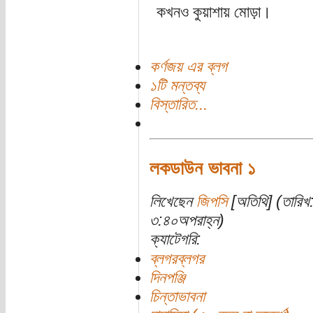
কখনও কুয়াশায় মোড়া।
কর্ণজয় এর ব্লগ
১টি মন্তব্য
বিস্তারিত...
লকডাউন ভাবনা ১
লিখেছেন
জিপসি
[অতিথি] (তারিখ
৩:৪০অপরাহ্ন)
ক্যাটেগরি:
ব্লগরব্লগর
দিনপঞ্জি
চিন্তাভাবনা