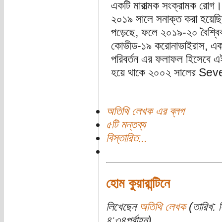
একটি মারাত্মক সংক্রামক রোগ
২০১৯ সালে সনাক্ত করা হয়েছিল
পড়েছে, ফলে ২০১৯-২০ বৈশ্ব
কোভীড-১৯ করোনাভাইরাস, এক
পরিবর্তন এর ফলাফল হিসেবে 
হয়ে থাকে ২০০২ সালের S
অতিথি লেখক এর ব্লগ
৫টি মন্তব্য
বিস্তারিত...
হোম কুয়ারান্টিনে
লিখেছেন
অতিথি লেখক
(তারিখ: ব
৪:৩৪পূর্বাহ্ন)