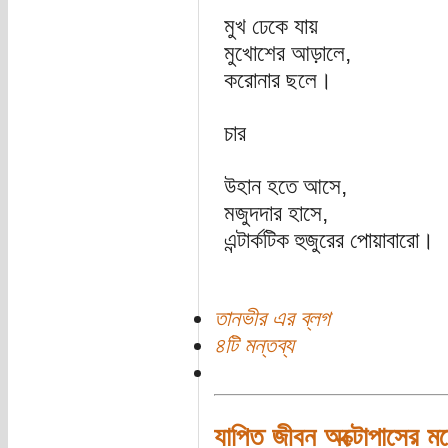
মুখ ঢেকে যায়
মুখোশের আড়ালে,
করোনার ছলে।
চার
উহান হতে আসে,
মজুদদার হাসে,
এন্টার্কটিক হুজুরের পোয়াবারো।
তানভীর এর ব্লগ
৪টি মন্তব্য
যাপিত জীবন অক্টোপাসের ম