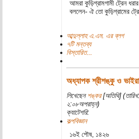
আমরা কুড়িগ্রামগামী ট্রেন ধরা
বললেন- ঐ তো কুড়িগ্রামের ট্র
আব্দুল্লাহ এ.এম. এর ব্লগ
৭টি মন্তব্য
বিস্তারিত...
অধ্যাপক শ্রীশঙ্কু ও ভাইর
লিখেছেন
শঙ্কর
[অতিথি] (তারিখ
২:০৮অপরাহ্ন)
ক্যাটেগরি:
কল্পবিজ্ঞান
১৬ই পৌষ, ১৪২৬