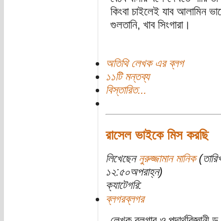
কিংবা চাইলেই যাব আলামিন ভাতে
গুলতানি, খাব সিংগারা।
অতিথি লেখক এর ব্লগ
১১টি মন্তব্য
বিস্তারিত...
রাসেল ভাইকে মিস করছি
লিখেছেন
নুরুজ্জামান মানিক
(তারিখ
১২:৫০অপরাহ্ন)
ক্যাটেগরি:
ব্লগরব্লগর
লেখক,ব্লগার ও পদার্থবিজ্ঞানী