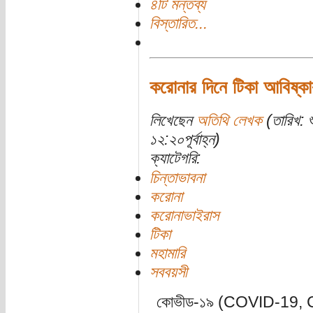
৪টি মন্তব্য
বিস্তারিত...
করোনার দিনে টিকা আবিষ্কা
লিখেছেন
অতিথি লেখক
(তারিখ: 
১২:২০পূর্বাহ্ন)
ক্যাটেগরি:
চিন্তাভাবনা
করোনা
করোনাভাইরাস
টিকা
মহামারি
সববয়সী
কোভীড-১৯ (COVID-19, 