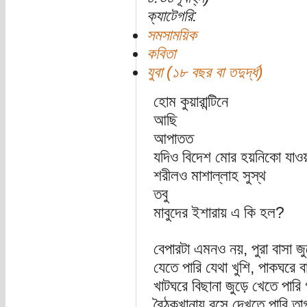
ক্যাটেগরি:
সমসাময়িক
কবিতা
যুবা (১৮ বছর বা তদুর্দ্ধ)
হোম কুয়ারান্টিনে
আছি
আপাতত
যদিও বিদেশ মোর হয়নিকো যাওয়
শরীলও মাশাল্লাহ সুস্থ
তবু
মাবুদের ইশারায় এ কি হল?
বেপারটা এমনও নয়, পুরা বাসা 
যেতে পারি যেথা খুশি, পাকঘরে ব
খাটঘরে বিছানা জুড়ে খেতে পারি
বৈঠকখানায় বসে দেখতে পারি তাগ