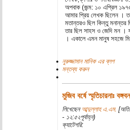
অপবাক (জন্ম: ১০ এপ্রিল ১৯৭৬
আমার প্রিয় লেখক ছিলেন । তার 
মতান্তরও ছিল কিন্তু মনান্ত
তার ছিল সাহস ও জেদি মন । যা 
। একালে এমন মানুষ সহজে মি
নুরুজ্জামান মানিক এর ব্লগ
মন্তব্য করুন
মুজিব বর্ষে স্মৃতিচারনাঃ বঙ
লিখেছেন
আব্দুল্লাহ এ.এম.
[অতিথ
- ১২:৫২পূর্বাহ্ন)
ক্যাটেগরি: