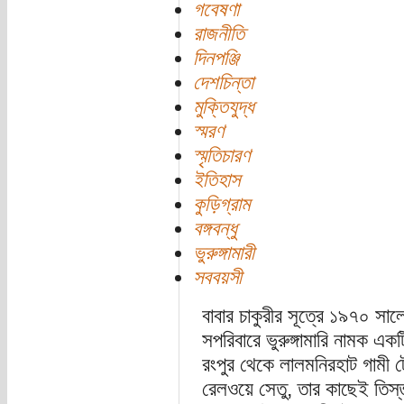
গবেষণা
রাজনীতি
দিনপঞ্জি
দেশচিন্তা
মুক্তিযুদ্ধ
স্মরণ
স্মৃতিচারণ
ইতিহাস
কুড়িগ্রাম
বঙ্গবন্ধু
ভুরুঙ্গামারী
সববয়সী
বাবার চাকুরীর সূত্রে ১৯৭০ সা
সপরিবারে ভুরুঙ্গামারি নামক একট
রংপুর থেকে লালমনিরহাট গামী ট
রেলওয়ে সেতু, তার কাছেই তিস্