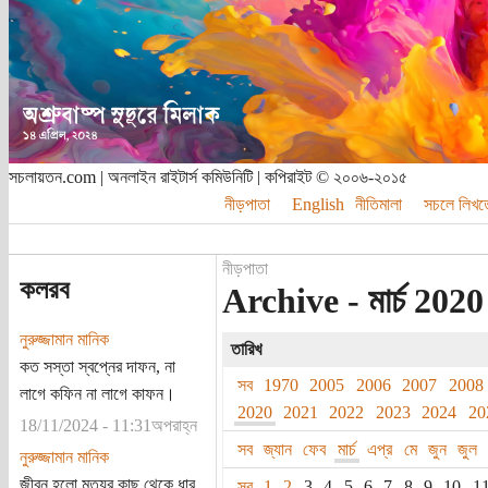
সচলায়তন.com | অনলাইন রাইটার্স কমিউনিটি | কপিরাইট © ২০০৬-২০১৫
নীড়পাতা
English
নীতিমালা
সচলে লিখত
নীড়পাতা
কলরব
Archive - মার্চ 2020
নুরুজ্জামান মানিক
তারিখ
কত সস্তা স্বপ্নের দাফন, না
সব
1970
2005
2006
2007
2008
লাগে কফিন না লাগে কাফন।
2020
2021
2022
2023
2024
20
18/11/2024 - 11:31অপরাহ্ন
সব
জ্যান
ফেব
মার্চ
এপ্র
মে
জুন
জুল
নুরুজ্জামান মানিক
জীবন হলো মৃত্যুর কাছ থেকে ধার
সব
1
2
3
4
5
6
7
8
9
10
1