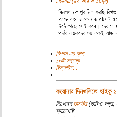
চাচামিয়া (৫০ বছর বা তদুর্দ্ধ)
বিমলদা কে খুব মিস করছি বিগত
আছে বাংলার কোন জনপদে? ম
উঠে গেছে সেই কবে। দেয়ালে ছাঁট
পর্দার নায়কদের অনেকেই আজ 
জিপসি এর ব্লগ
১৩টি মন্তব্য
বিস্তারিত...
করোনার দিনগুলিতে হাইকু ১
লিখেছেন
তানভীর
(তারিখ: শুক্র
ক্যাটেগরি: