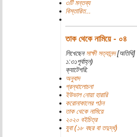
৩টি মন্তব্য
বিস্তারিত...
তাক থেকে নামিয়ে - ০৪
লিখেছেন
সাক্ষী সত্যানন্দ
[অতিথি] 
১:৩১পূর্বাহ্ন)
ক্যাটেগরি:
অনুবাদ
গ্রন্থালোচনা
ইউভাল নোয়া হারারি
করোনাকালের পঠন
তাক থেকে নামিয়ে
২০২০ বইচিত্র
যুবা (১৮ বছর বা তদুর্দ্ধ)