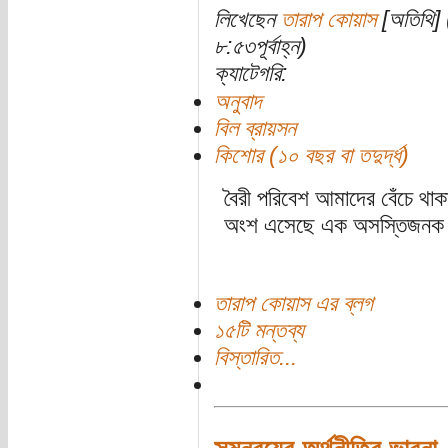
লিখেছেন
তারাপ কোয়াস
[অতিথি] 
৮:৫৩পূর্বাহ্ন)
ক্যাটেগরি:
অনুবাদ
বিল ব্রায়সন
কিশোর (১০ বছর বা তদুর্দ্ধ)
বৈরী পরিবেশ আমাদের বেঁচে থাক
অংশ এসেছে এক অসস্তিজনক 
তারাপ কোয়াস এর ব্লগ
১৫টি মন্তব্য
বিস্তারিত...