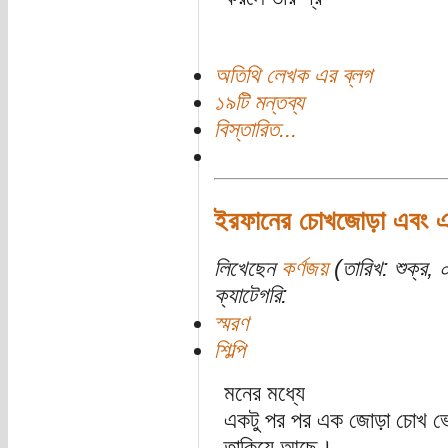
অতিথি লেখক এর ব্লগ
১৯টি মন্তব্য
বিস্তারিত...
ইরফানের চোখজোড়া এবং একজ
লিখেছেন
কর্ণজয়
(তারিখ: শুক্র, 
ক্যাটেগরি:
স্মরণ
শিল্পি
মনের মধ্যে
একটু পর পর এক জোড়া চোখ 
তাকিয়ে আছে।