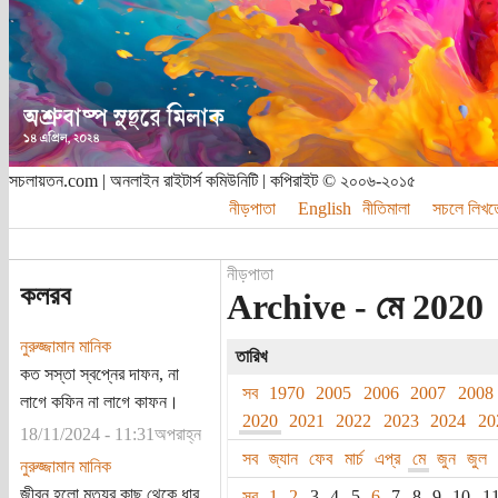
সচলায়তন.com | অনলাইন রাইটার্স কমিউনিটি | কপিরাইট © ২০০৬-২০১৫
নীড়পাতা
English
নীতিমালা
সচলে লিখত
নীড়পাতা
কলরব
Archive - মে 2020
নুরুজ্জামান মানিক
তারিখ
কত সস্তা স্বপ্নের দাফন, না
সব
1970
2005
2006
2007
2008
লাগে কফিন না লাগে কাফন।
2020
2021
2022
2023
2024
20
18/11/2024 - 11:31অপরাহ্ন
সব
জ্যান
ফেব
মার্চ
এপ্র
মে
জুন
জুল
নুরুজ্জামান মানিক
জীবন হলো মৃত্যুর কাছ থেকে ধার
সব
1
2
3
4
5
6
7
8
9
10
1