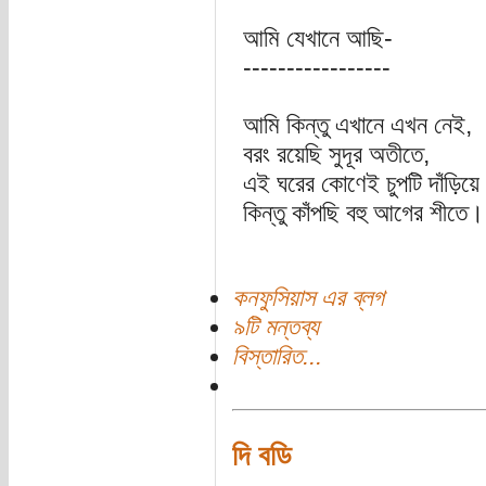
আমি যেখানে আছি-
-----------------
আমি কিন্তু এখানে এখন নেই,
বরং রয়েছি সুদূর অতীতে,
এই ঘরের কোণেই চুপটি দাঁড়িয়ে
কিন্তু কাঁপছি বহু আগের শীতে।
কনফুসিয়াস এর ব্লগ
৯টি মন্তব্য
বিস্তারিত...
দি বডি