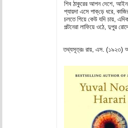
শিব ঠাকুরের আপন দেশে, আইন কা
প্যায়দা এসে পাক্‌ড়ে ধরে, কাজি
চলতে গিয়ে কেউ যদি চায়, এদিক
পল্টনেরা লাফিয়ে ওঠে, দুপুর রো
তথ্যসূত্রঃ রায়, এস. (১৯২৩)