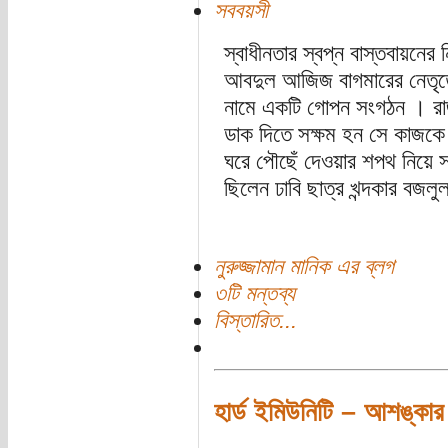
সববয়সী
স্বাধীনতার স্বপ্ন বাস্তবায়নে
আবদুল আজিজ বাগমারের নেতৃত্বে গ
নামে একটি গোপন সংগঠন । রাজন
ডাক দিতে সক্ষম হন সে কাজকে স
ঘরে পৌছেঁ দেওয়ার শপথ নিয়ে
ছিলেন ঢাবি ছাত্র খন্দকার বজলু
নুরুজ্জামান মানিক এর ব্লগ
৩টি মন্তব্য
বিস্তারিত...
হার্ড ইমিউনিটি – আশঙ্কার