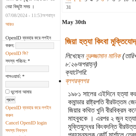
নেয়া কিছুটা সময় ।
31
07/08/2024 - 11:53অপরাহ্ন
May 30th
আরও
OpenID ব্যবহার করে লগইন
জিয়া হত্যা কিংবা মুক্তিযোদ
করুন:
OpenID কি?
লিখেছেন
নুরুজ্জামান মানিক
(তারিখ
সদস্য পরিচয়:
*
৮:২৬অপরাহ্ন)
ক্যাটেগরি:
পাসওয়ার্ড:
*
ব্লগরব্লগর
ভুলোনা আমায়
১৯৮১ সালের এইদিনে হত্যা করা 
কমান্ডার রাষ্ট্রপতি বীরউত্তম
OpenID ব্যবহার করে লগইন
জিয়ার কথিত খুনি বীরবিক্রম কর
করুন
মাহবুবকে । এরপর ২ জুন হত্যা 
Cancel OpenID login
মুক্তিযুদ্ধের কিংবদন্তি বীরউ
সদস্য নিবন্ধন
প্রহসনমুলক কোর্ট মার্শালে তে