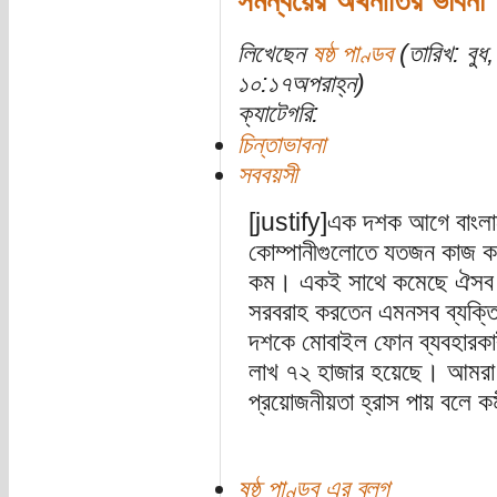
সমন্বয়ের অর্থনীতির ভাবনা
লিখেছেন
ষষ্ঠ পাণ্ডব
(তারিখ: বুধ
১০:১৭অপরাহ্ন)
ক্যাটেগরি:
চিন্তাভাবনা
সববয়সী
[justify]এক দশক আগে বাংল
কোম্পানীগুলোতে যতজন কাজ কর
কম। একই সাথে কমেছে ঐসব কোম
সরবরাহ করতেন এমনসব ব্যক্তি 
দশকে মোবাইল ফোন ব্যবহারকার
লাখ ৭২ হাজার হয়েছে। আমরা জা
প্রয়োজনীয়তা হ্রাস পায় বলে কর্
ষষ্ঠ পাণ্ডব এর ব্লগ