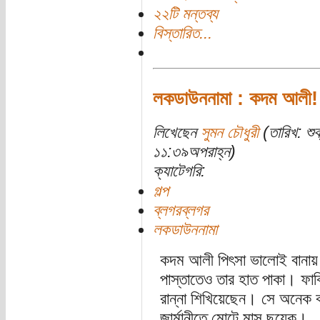
২২টি মন্তব্য
বিস্তারিত...
লকডাউননামা : কদম আলী!
লিখেছেন
সুমন চৌধুরী
(তারিখ: শু
১১:৩৯অপরাহ্ন)
ক্যাটেগরি:
গল্প
ব্লগরব্লগর
লকডাউননামা
কদম আলী পিৎসা ভালোই বানায়।
পাস্তাতেও তার হাত পাকা। ফাব
রান্না শিখিয়েছেন। সে অনে
জার্মানীতে মোটে মাস ছয়েক।