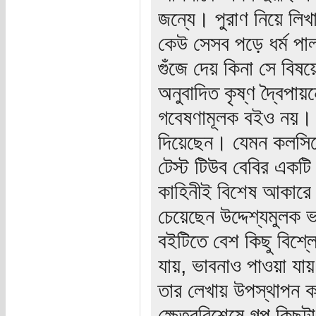
জন্যে। পুরাণ নিয়ে লিখা
কেউ সেসব পড়ে ধর্ম পা
গুঁজে দেয় কিনা সে বিষ
অনুবাদিত কৃষ্ণ দ্বৈপায়নে
গবেষণামূলক বইও নয়। ধী
দিয়েছেন। যেমন কলসিতে 
টেস্ট টিউব বেবির একট
কাহিনীই বিশেষ আকারে
চেয়েছেন উদ্দেশ্যমুলক 
বইটিতে বেশ কিছু বিশ্ল
যায়, ভাবনাও পাওয়া যায়
তার লেখায় উপস্থাপন কর
ক্ষেত্রবিশেষে গল্প কিছুট