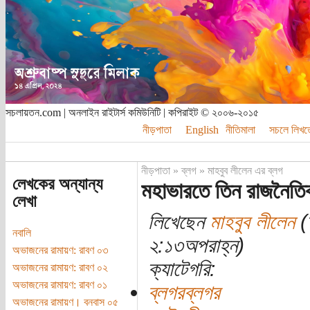
সচলায়তন.com | অনলাইন রাইটার্স কমিউনিটি | কপিরাইট © ২০০৬-২০১৫
নীড়পাতা
English
নীতিমালা
সচলে লিখত
নীড়পাতা
»
ব্লগ
»
মাহবুব লীলেন এর ব্লগ
লেখকের অন্যান্য
মহাভারতে তিন রাজনৈতি
লেখা
লিখেছেন
মাহবুব লীলেন
(
নবালি
২:১৩অপরাহ্ন)
অভাজনের রামায়ণ: রাবণ ০৩
ক্যাটেগরি:
অভাজনের রামায়ণ: রাবণ ০২
অভাজনের রামায়ণ: রাবণ ০১
ব্লগরব্লগর
অভাজনের রামায়ণ। বনবাস ০৫