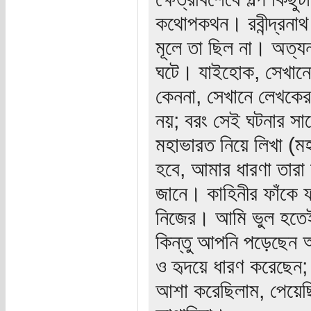
কথোপকথন। রবীন্দ্রনাথ এ
মূলে তা ছিল না। অত্যন্
ঘটে। যাইহোক, সেখানে 
কেননা, সেখানে লেখকের 
নয়; বরং সেই ঘটনার সাথ
মহাভারত নিয়ে লিখা (
হবে, আমার ধারণা তারা
জানে। কাহিনীর ফাঁকে ফ
নিজের। আমি ভুল হতে
কিন্তু আপনি পড়েছেন অ
ও হৃদয়ে ধারণ করেছেন;
আশা করেছিলাম, পেয়েছি 