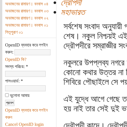
দ্রৌপদী
অভাজনের রামায়ণ। বনবাস ০৪
মহাভারত
অভাজনের রামায়ণ। বনবাস ০৩
অভাজনের রামায়ণ। বনবাস ০২
সর্বশেষ সংবাদ অনুযায়ী 
অভাজনের রামায়ণ। বনবাস ০১
পিতৃপুরাণ ০১
শেষ। নকুল নিশ্চয়ই এ
দ্রৌপদীরে সম্রাজ্ঞীর সংব
OpenID ব্যবহার করে লগইন
করুন:
OpenID কি?
নকুলরে উপপ্লব্য নগরে
সদস্য পরিচয়:
*
কোনো কথার উত্তর না দি
শিবিরে পৌছাইলে সে পয়
পাসওয়ার্ড:
*
ভুলোনা আমায়
এই যুদ্ধে আগে গেছে ত
হয় নাই তার সেই দুই ভা
OpenID ব্যবহার করে লগইন
করুন
দ্রৌপদী কান্দে। দ্রৌপদী
Cancel OpenID login