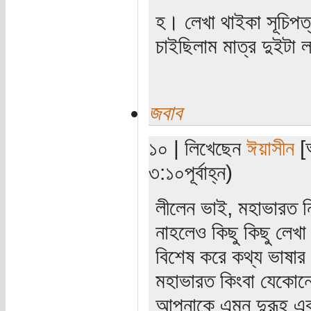
হ। লেখা থাইকা সূচিপত
চাইছিলাম মাত্র দুইটা 
জবাব
১০ | লিখেছেন
ঈয়াসীন
[অ
৩:১০পূর্বাহ্ন)
লীলেন ভাই, মহাভারত ন
নাহলেও কিছু কিছু লেখ
বিশেষ করে কথ্য ভাষার
মহাভারত কিংবা যেকোনো 
আপনাকে এমন দুরূহ এক