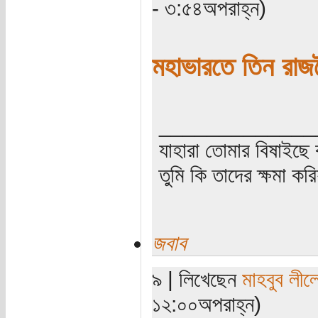
- ৩:৫৪অপরাহ্ন)
মহাভারতে তিন রাজ
_____________
যাহারা তোমার বিষাইছে 
তুমি কি তাদের ক্ষমা কর
জবাব
৯ | লিখেছেন
মাহবুব লীল
১২:০০অপরাহ্ন)