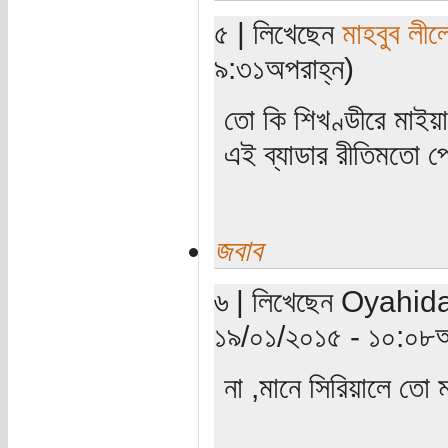
৫ | লিখেছেন
মাহবুব লীল
৯:৩১অপরাহ্ন)
তো কি শিখণ্ডীরে মাইয়
এই ব্যাডার রীতিমতো 
জবাব
৬ | লিখেছেন Oyahida
১৯/০১/২০১৫ - ১০:০৮অ
না ,মানে সিরিয়ালে তো 