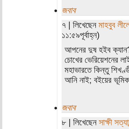
জবাব
৭ | লিখেছেন
মাহবুব লীল
১১:৫৯পূর্বাহ্ন)
আপনের দুষ হইব ক্যান? 
চোখের ভেরিয়েশনের লা
মহাভারতে কিন্তু শিখণ্
আনি নাই; বইয়ের ভূমিক
জবাব
৮ | লিখেছেন
সাক্ষী সত্যা