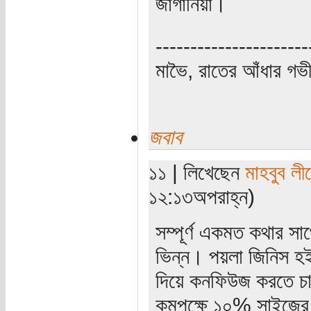
জাগানিয়া।
----------------------
মাভৈ, রাতের আঁধার গ
জবাব
১১ | লিখেছেন
মাহবুব লী
১২:১৩অপরাহ্ন)
সম্পূর্ণ একমত কথার স
ভিন্ন। পয়লা জিনিস হইল
দিয়ে কনফিউজ করতে চা
কমপক্ষে ১০% সাইজের এক