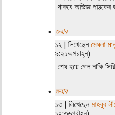
থাকবে অভিজ্ঞ পাঠকের 
জবাব
১২ | লিখেছেন
মেঘলা মান
৯:২১অপরাহ্ন)
শেষ হয়ে গেল নাকি সির
জবাব
১৩ | লিখেছেন
মাহবুব লী
১২:৩৬পূর্বাহ্ন)