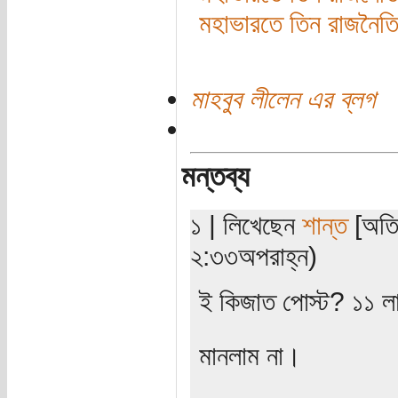
মহাভারতে তিন রাজনৈত
মাহবুব লীলেন এর ব্লগ
মন্তব্য
১ | লিখেছেন
শান্ত
[অতি
২:৩৩অপরাহ্ন)
ই কিজাত পোস্ট? ১১ লা
মানলাম না।