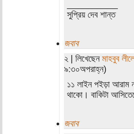
__________
সুপ্রিয় দেব শান্ত
জবাব
২ | লিখেছেন
মাহবুব লীল
৯:৩০অপরাহ্ন)
১১ লাইন পইড়া আরাম না
থাকো। বাকিটা আসিতে
জবাব