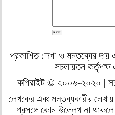
প্রকাশিত লেখা ও মন্তব্যের দায় 
সচলায়তন কর্তৃপক্
কপিরাইট © ২০০৬-২০২০ | সচ
লেখকের এবং মন্তব্যকারীর লেখায়
প্রসঙ্গে কোন উল্লেখ না থাকলে স