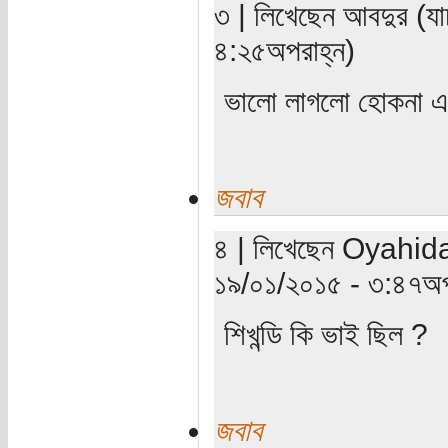
৩ | লিখেছেন আবদুর (যা
৪:২৫অপরাহ্ন)
ভালো লাগলো হোকনা এগারো
জবাব
৪ | লিখেছেন Oyahida
১৯/০১/২০১৫ - ৩:৪৭অপ
শিখন্ডি কি ভাই ছিল ?
জবাব