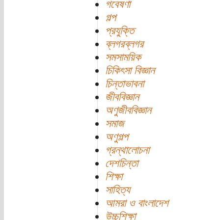
গবেষণা
গল্প
প্রযুক্তি
ব্লগরব্লগর
সমসাময়িক
চিকিৎসা বিজ্ঞান
চিন্তাভাবনা
জীববিজ্ঞান
অণুজীববিজ্ঞান
সমাজ
অণুগল্প
গ্রন্থালোচনা
দেশচিন্তা
শিক্ষা
সাহিত্য
আমরা ও বাংলাদেশ
উচ্চশিক্ষা