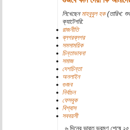
লিখেছেন
মাহবুবুল হক
(তারিখ: শু
ক্যাটেগরি:
রাজনীতি
ব্লগরব্লগর
সমসাময়িক
চিন্তাভাবনা
সমাজ
দেশচিন্তা
অনলাইন
গুজব
নির্বাচন
ফেসবুক
বিশ্বাস
সববয়সী
৬ দিনের ভারত ভ্রমণ শেষে ২৫ 