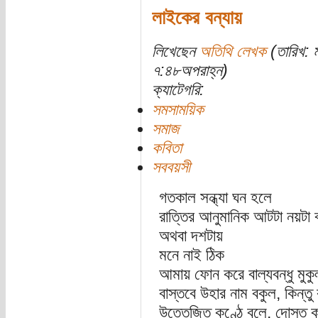
লাইকের বন্যায়
লিখেছেন
অতিথি লেখক
(তারিখ: 
৭:৪৮অপরাহ্ন)
ক্যাটেগরি:
সমসাময়িক
সমাজ
কবিতা
সববয়সী
গতকাল সন্ধ্যা ঘন হলে
রাত্তির আনুমানিক আটটা নয়টা 
অথবা দশটায়
মনে নাই ঠিক
আমায় ফোন করে বাল্যবন্ধু মুকুল
বাস্তবে উহার নাম বকুল, কিন্তু
উত্তেজিত কণ্ঠে বলে, দোস্ত 