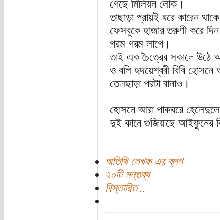
গেছে মিলিয়ন লোক।
তাছাড়া প্রায়ই ঘরে কারেন থাকে
ফেসবুকে হাজার তরুণী করে দি
গরম গরম লাগে।
তাই এক চৈত্রের সকালে উঠে আড়ম
ও বলি হৃদয়েশ্বরী বিবি হোসনে 
তেলছাড়া পরটা বানাও।
হোসনে আরা পাকঘরে হেলেদুলে গ
দুই কানে গুজিয়াছে আইফুনের বি
অতিথি লেখক এর ব্লগ
২০টি মন্তব্য
বিস্তারিত...