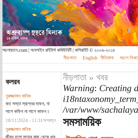
সচলায়তন.com | অনলাইন রাইটার্স কমিউনিটি | কপিরাইট © ২০০৬-২০১৫
নীড়পাতা
English
নীতিমালা
সচলে লিখত
নীড়পাতা
»
খবর
কলরব
Warning
:
Creating d
নুরুজ্জামান মানিক
i18ntaxonomy_term
কত সস্তা স্বপ্নের দাফন, না
/var/www/sachalayat
লাগে কফিন না লাগে কাফন।
সমসাময়িক
18/11/2024 - 11:31অপরাহ্ন
নুরুজ্জামান মানিক
জীবন হলো মৃত্যুর কাছ থেকে ধার