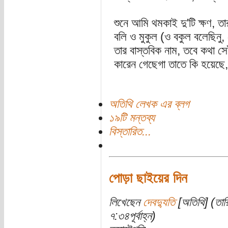
শুনে আমি থমকাই দু'টি ক্ষণ, তা
বলি ও মুকুল (ও বকুল বলেছিনু,
তার বাস্তবিক নাম, তবে কথা সে
কারেন গেছেগা তাতে কি হয়ে
অতিথি লেখক এর ব্লগ
১৯টি মন্তব্য
বিস্তারিত...
পোড়া ছাইয়ের দিন
লিখেছেন
দেবদ্যুতি
[অতিথি] (তার
৭:৩৪পূর্বাহ্ন)