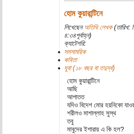
হোম কুয়ারান্টিনে
লিখেছেন
অতিথি লেখক
(তারিখ: ব
৪:৩৪পূর্বাহ্ন)
ক্যাটেগরি:
সমসাময়িক
কবিতা
যুবা (১৮ বছর বা তদুর্দ্ধ)
হোম কুয়ারান্টিনে
আছি
আপাতত
যদিও বিদেশ মোর হয়নিকো যাওয়
শরীলও মাশাল্লাহ সুস্থ
তবু
মাবুদের ইশারায় এ কি হল?