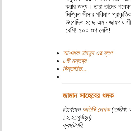
করার জন্য। তারা তাদের গবেষণা
মিশ্রিত সীসার পরিমাণ প্রাকৃতি
উৎপাদিত হচ্ছে এমন জায়গায় স
বেশি! ৫০০ গুণ বেশি!
আশরাফ মাহমুদ এর ব্লগ
৮টি মন্তব্য
বিস্তারিত...
জামান সাহেবের ধমক
লিখেছেন
অতিথি লেখক
(তারিখ: 
১২:২১পূর্বাহ্ন)
ক্যাটেগরি: