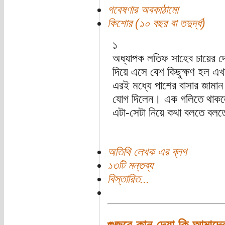
গবেষণার অবকাঠামো
কিশোর (১০ বছর বা তদুর্দ্ধ)
১
অধ্যাপক লতিফ সাহেব চায়ের 
দিয়ে এসে বেশ কিছুক্ষণ হল এ
এরই মধ্যে পাশের বাসার জামা
যোগ দিলেন। এক গলিতে থাকলে
এটা-সেটা নিয়ে কথা বলতে বল
অতিথি লেখক এর ব্লগ
১৩টি মন্তব্য
বিস্তারিত...
গুজবে কান দেয়া কি আমাদে