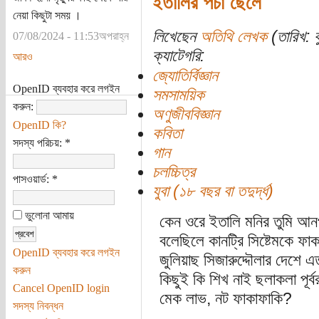
ইতালির পচা ছেলে
নেয়া কিছুটা সময় ।
লিখেছেন
অতিথি লেখক
(তারিখ: ব
07/08/2024 - 11:53অপরাহ্ন
ক্যাটেগরি:
আরও
জ্যোতির্বিজ্ঞান
OpenID ব্যবহার করে লগইন
সমসাময়িক
করুন:
অণুজীববিজ্ঞান
OpenID কি?
কবিতা
সদস্য পরিচয়:
*
গান
চলচ্চিত্র
পাসওয়ার্ড:
*
যুবা (১৮ বছর বা তদুর্দ্ধ)
ভুলোনা আমায়
কেন ওরে ইতালি মনির তুমি আন
বলেছিলে কানট্রি সিষ্টেমকে ফ
OpenID ব্যবহার করে লগইন
জুলিয়াছ সিজারুদ্দৌলার দেশে 
করুন
কিছুই কি শিখ নাই ছলাকলা পূর্ব
Cancel OpenID login
মেক লাভ, নট ফাকাফাকি?
সদস্য নিবন্ধন