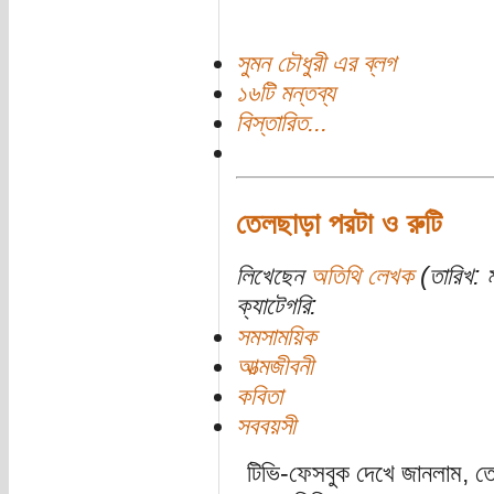
সুমন চৌধুরী এর ব্লগ
১৬টি মন্তব্য
বিস্তারিত...
তেলছাড়া পরটা ও রুটি
লিখেছেন
অতিথি লেখক
(তারিখ: ম
ক্যাটেগরি:
সমসাময়িক
আত্মজীবনী
কবিতা
সববয়সী
টিভি-ফেসবুক দেখে জানলাম, ত