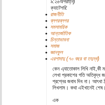
৯:২৬অপরাহ্ন)
ক্যাটেগরি:
রাজনীতি
ব্লগরব্লগর
সমসাময়িক
আন্তর্জাতিক
চিন্তাভাবনা
সমাজ
জ্ঞানফুল
এরশাদাদু (৭০ বছর বা তদুর্দ্ধ)
কেন এ্যাতোকাল লিখি নাই,কী
লেখা প্রকাশের গতি অতিবৃদ্ধ
প্রশ্নের জবাব দিব না। আৎখা
লিখলাম। কথা এইখানেই শেষ
এক