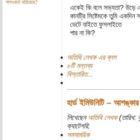
পাসওয়ার্ড হারিয়েছে?
একেই কি বলে সভ্যতা? উড়ে এস
কানট্রি সিষ্টেমকে তুমি একদিন সন
ডেটে যাইতে ফুসলাইতে
পার না কি?
অতিথি লেখক এর ব্লগ
৮টি মন্তব্য
বিস্তারিত...
হার্ড ইমিউনিটি – আশঙ্কার
লিখেছেন
অতিথি লেখক
(তারিখ: ব
ক্যাটেগরি:
সমসাময়িক