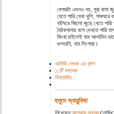
বেপারটা এমনও নয়, পুরা বাসা 
যেতে পারি যেথা খুশি, পাকঘরে ব
খাটঘরে বিছানা জুড়ে খেতে পারি
বৈঠকখানায় বসে দেখতে পারি তাগ
কিংবা চাইলেই যাব আলামিন ভাতে
গুলতানি, খাব সিংগারা।
অতিথি লেখক এর ব্লগ
১১টি মন্তব্য
বিস্তারিত...
হলুদে স্নায়ুবিষ!
লিখেছেন
আশরাফ মাহমুদ
(তারিখ: