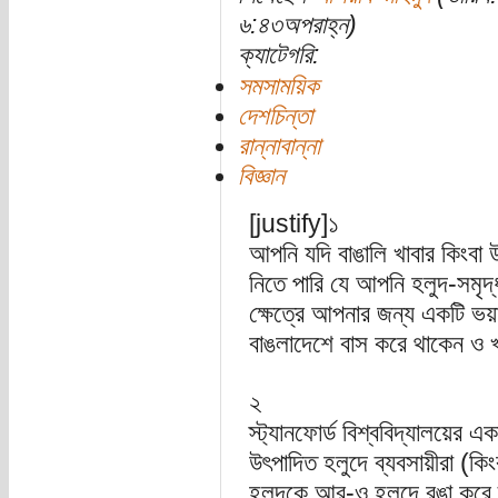
৬:৪৩অপরাহ্ন)
ক্যাটেগরি:
সমসাময়িক
দেশচিন্তা
রান্নাবান্না
বিজ্ঞান
[justify]১
আপনি যদি বাঙালি খাবার কিংবা
নিতে পারি যে আপনি হলুদ-সমৃ
ক্ষেত্রে আপনার জন্য একটি ভ
বাঙলাদেশে বাস করে থাকেন ও খ
২
স্ট্যানফোর্ড বিশ্ববিদ্যালয়ের
উৎপাদিত হলুদে ব্যবসায়ীরা (কি
হলুদকে আর-ও হলদে রঙা করে দৃষ্