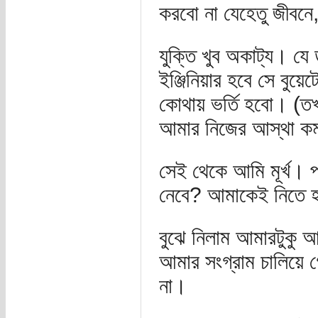
করবো না যেহেতু জীবন
যুক্তি খুব অকাট্য। য
ইঞ্জিনিয়ার হবে সে বু
কোথায় ভর্তি হবো। (তখন
আমার নিজের আস্থা কম 
সেই থেকে আমি মূর্খ। প
নেবে? আমাকেই নিতে 
বুঝে নিলাম আমারটুকু
আমার সংগ্রাম চালিয়ে 
না।