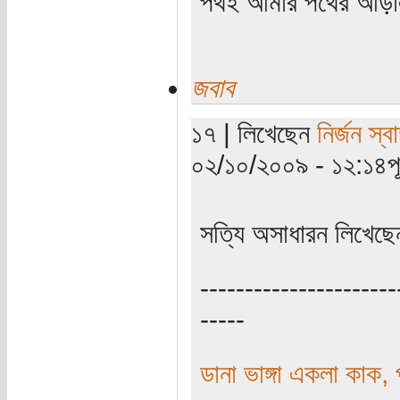
পথই আমার পথের আড়
জবাব
১৭ | লিখেছেন
নির্জন স্বা
০২/১০/২০০৯ - ১২:১৪পূর্
সত্যি অসাধারন লিখে
----------------------
-----
ডানা ভাঙ্গা একলা কাক,