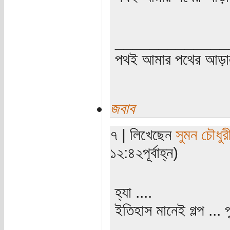
_____________
পথই আমার পথের আড়
জবাব
৭ | লিখেছেন
সুমন চৌধুর
১২:৪২পূর্বাহ্ন)
হ্যা ....
ইতিহাস মানেই গল্প ... পু