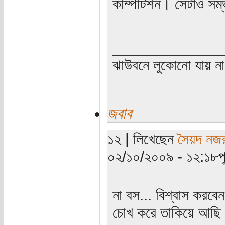
কম্পিটিশন। সেটাও সম
_____________
ঝাউবনে লুকোনো যায় না
জবাব
১২ | লিখেছেন
সৈয়দ নজর
০২/১০/২০০৯ - ১২:১৮পূর্
না বস... বিশ্বাস কর
চোখ করে তাকিয়ে আছি