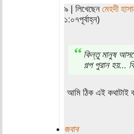
৯ | লিখেছেন
মেহদী হাসা
১:০৭পূর্বাহ্ন)
কিন্তু মানুষ আসল
গল্প পুরান হয়...
আমি ঠিক এই কথাটাই ব
জবাব