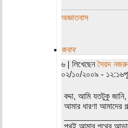
অজ্ঞাতবাস
জবাব
৬ | লিখেছেন
সৈয়দ নজরু
০২/১০/২০০৯ - ১২:১৬পূর্
বদ্দা, আমি যতটুকু জা
আমার ধারণা আমাদের গল
_____________
পথই আমার পথের আড়া