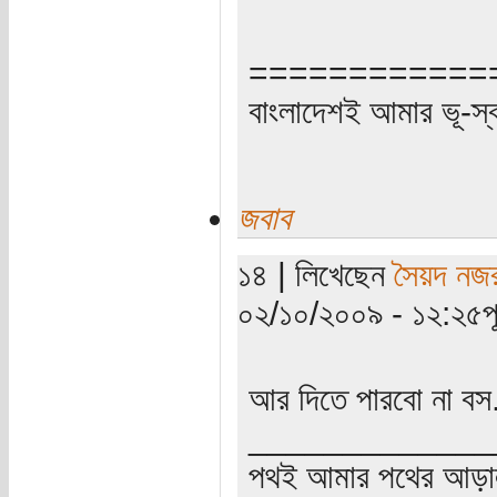
============
বাংলাদেশই আমার ভূ-স্বর্গ
জবাব
১৪ | লিখেছেন
সৈয়দ নজ
০২/১০/২০০৯ - ১২:২৫পূর্
আর দিতে পারবো না বস.
_____________
পথই আমার পথের আড়া