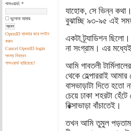
পাসওয়ার্ড:
*
যাহোক, সে ভিন্ন কথা
বুঝাচ্ছি ৯৩-৯৫ এই সম
ভুলোনা আমায়
OpenID ব্যবহার করে লগইন
একটা ট্র্যাডিশন ছিলো
করুন
না সংগ্রাম। এর মধ্যেই
Cancel OpenID login
সদস্য নিবন্ধন
পাসওয়ার্ড হারিয়েছে?
আমি গাবতলী টার্মিলাল
থেকে হেল্পাররাই আমা
বাসভাড়াটা দিতে হতো না
চেয়ে ঢাকা শহরটা হেঁটে
রিক্সাভাড়া বাঁচাতেই।
তখন আমি তুমুল পড়তাম