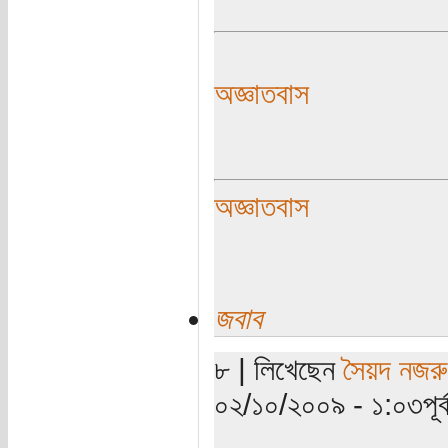
অজ্ঞাতবাস
অজ্ঞাতবাস
জবাব
৮ | লিখেছেন
সৈয়দ নজরু
০২/১০/২০০৯ - ১:০৩পূর্ব