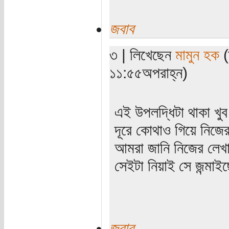
জবাব
৩ | লিখেছেন
মামুন হক
(
১১:৫৫অপরাহ্ন)
এই উপলদ্ধিটা থাকা খু
দূরে কোথাও গিয়ে নিজে
আমরা জানি নিজের লেখ
সেইটা নিয়াই সে জন্মাই
জবাব