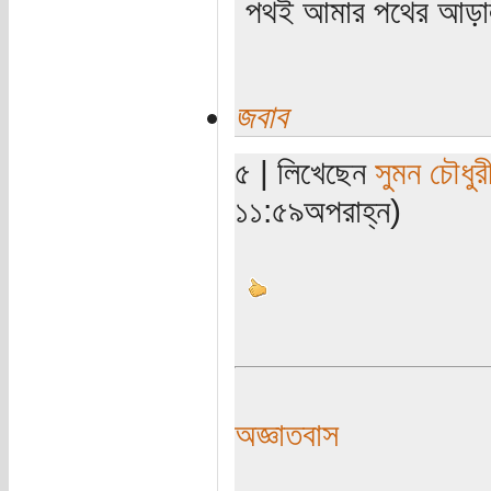
পথই আমার পথের আড়
জবাব
৫ | লিখেছেন
সুমন চৌধুর
১১:৫৯অপরাহ্ন)
অজ্ঞাতবাস