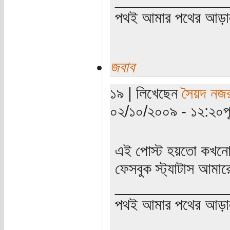
পথই আমার পথের আড়
জবাব
১৯ | লিখেছেন
সৈয়দ নজর
০২/১০/২০০৯ - ১২:২০পূর্
এই পোস্ট হয়তো কখনোই
ফেসবুক স্ট্যাটাস আমা
_____________
পথই আমার পথের আড়া