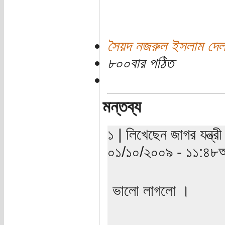
সৈয়দ নজরুল ইসলাম দেল
৮০০বার পঠিত
মন্তব্য
১ | লিখেছেন জাগর যন্ত্রী
০১/১০/২০০৯ - ১১:৪৮অ
ভালো লাগলো ।