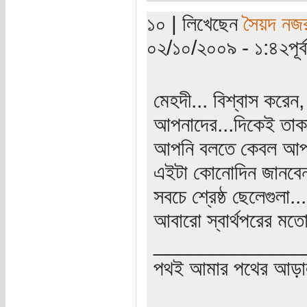
১০ | লিখেছেন
সৈয়দ নজ
০২/১০/২০০৯ - ১:৪২পূর্ব
মেহদী... বিশ্বাস করে
আপনাদের...দিকেই তা
আপনি বলতে কেবল আপনি ন
এইটা কোনোদিন জানবেন 
সবচে শ্রেষ্ঠ ছেলেগুলা
আবারো স্বার্থপরের মত
_____________
পথই আমার পথের আড়া