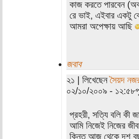
কাজ করতে পারবেন (অব
রে ভাই, এইবার একটু ব্র
আমরা অপেক্ষায় আছি
জবাব
২১ | লিখেছেন
সৈয়দ নজর
০২/১০/২০০৯ - ১২:৫৮পূর্
প্রহরী, সত্যি বলি কী 
আমি নিজেই নিজের জীব
কিন্তু আজ থেকে দশ ব