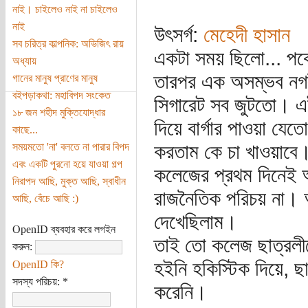
নাই। চাইলেও নাই না চাইলেও
নাই
উৎসর্গ:
মেহেদী হাসান
সব চরিত্র কাল্পনিক: অভিজিৎ রায়
একটা সময় ছিলো... পকে
অধ্যায়
তারপর এক অসম্ভব নগর
গানের মানুষ প্রাণের মানুষ
বইপড়াকথা: মহাবিপদ সংকেত
সিগারেট সব জুটতো। এই
১৮ জন শহীদ মুক্তিযোদ্ধার
দিয়ে বার্গার পাওয়া যেতো
কাছে...
করতাম কে চা খাওয়াবে
সময়মতো 'না' বলতে না পারার বিপদ
এবং একটি পুরনো হয়ে যাওয়া গল্প
কলেজের প্রথম দিনেই আ
নিরাপদ আছি, মুক্ত আছি, স্বাধীন
রাজনৈতিক পরিচয় না। 
আছি, বেঁচে আছি :)
দেখেছিলাম।
OpenID ব্যবহার করে লগইন
তাই তো কলেজ ছাত্রলী
করুন:
হইনি হকিস্টিক দিয়ে, 
OpenID কি?
সদস্য পরিচয়:
*
করেনি।