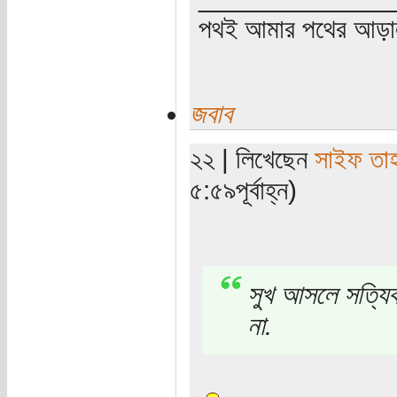
পথই আমার পথের আড়
জবাব
২২ | লিখেছেন
সাইফ তা
৫:৫৯পূর্বাহ্ন)
সুখ আসলে সত্যিকা
না.