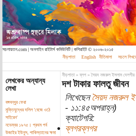
সচলায়তন.com | অনলাইন রাইটার্স কমিউনিটি | কপিরাইট © ২০০৬-২০১৫
নীড়পাতা
English
নীতিমালা
সচলে লিখত
নীড়পাতা
»
ব্লগ
»
সৈয়দ নজরুল ইসলাম দেলগীর 
লেখকের অন্যান্য
দশ টাকার ফালতু জীবন
লেখা
লিখেছেন
সৈয়দ নজরুল ই
বঙ্গবন্ধুর ফেরা
- ১১:৪৫অপরাহ্ন)
মুক্তিযুদ্ধের দলিল 'বেজে ওঠে
ক্যাটেগরি:
সাইরেন'
নভেম্বর ১৯৭৫। প্রথম পর্ব
ব্লগরব্লগর
উজাইর ইউনুস, পাকিস্তানের ক্ষমা