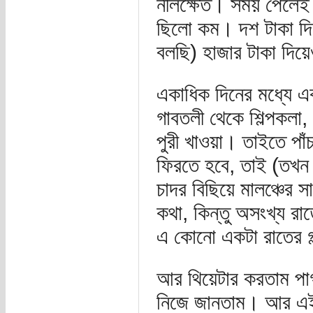
নীলক্ষেত। সময় পেলেই ঘ
ছিলো কম। দশ টাকা দি
বলছি) হাজার টাকা দিয়
একাধিক দিনের মধ্যে এক
গাবতলী থেকে শিল্পকলা,
পুরী খাওয়া। তাইতে পা
ফিরতে হবে, তাই (তখন
চাদর বিছিয়ে মালঞ্চের স
কথা, কিন্তু অসংখ্য রাত
এ কোনো একটা রাতের গল
আর থিয়েটার করতাম পা
নিজে জানতাম। আর এই 