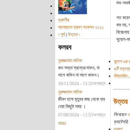
শুভ নববর্
গত কয়েক 
ভ্রমণীয়
কম নয়, 
সচলায়তন ভ্রমণ সংকলন ২০১১
বিবেচনায়
‹ পূর্ব
|
উত্তর ›
সুযোগ-সা
কলরব
নুরুজ্জামান মানিক
সন্দেশ এর ব
কত সস্তা স্বপ্নের দাফন, না
৯টি মন্তব্য
লাগে কফিন না লাগে কাফন।
বিস্তারিত..
18/11/2024 - 11:31অপরাহ্ন
নুরুজ্জামান মানিক
জীবন হলো মৃত্যুর কাছ থেকে ধার
উত্তর খ
নেয়া কিছুটা সময় ।
লিখেছেন
ও
07/08/2024 - 11:53অপরাহ্ন
ক্যাটেগরি:
আরও
ভ্রমণ