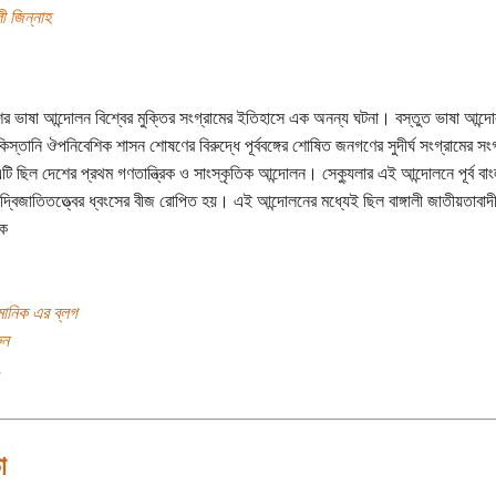
ী জিন্নাহ
ের ভাষা আন্দোলন বিশ্বের মুক্তির সংগ্রামের ইতিহাসে এক অনন্য ঘটনা। বস্তুত ভাষা আন্দ
কিস্তানি ঔপনিবেশিক শাসন শোষণের বিরুদ্ধে পূর্ববঙ্গের শোষিত জনগণের সুদীর্ঘ সংগ্রামের স
টি ছিল দেশের প্রথম গণতান্ত্রিক ও সাংস্কৃতিক আন্দোলন। সেক্যুলার এই আন্দোলনে পূর্ব বাং
 দ্বিজাতিতত্ত্বের ধ্বংসের বীজ রোপিত হয়। এই আন্দোলনের মধ্যেই ছিল বাঙ্গালী জাতীয়তাবা
ক
 মানিক এর ব্লগ
ুন
.
া