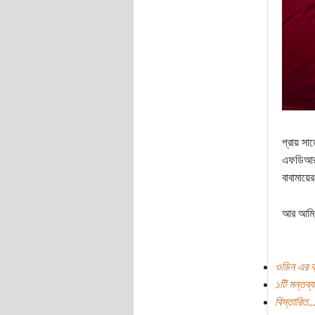
প্রায় সাড়
এফডিআর ফ
বাবামায়
আর আমি আ
ওডিন এর ব
১টি মন্তব্য
বিস্তারিত..