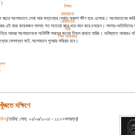
ষ।
শিক্ষা
রম্যরচনা
বছরে সচলায়তনে লেখা আর মন্তব্যের স্রোত ক্রমশ ক্ষীণ হয়ে এসেছে। সচলায়তনের কারিগ
রেখাচিত্র
আর এই ব্যয় কয়েকজন সদস্য গত সতেরো বছর ধরে বহন করে চলছেন। সদস্য-অতিথিদের অ
নারী
 নিয়ে আমরা সচলায়তনকে অনির্দিষ্ট সময়ের জন্যে নিশ্চল রাখতে যাচ্ছি। ভবিষ্যতে আবারও য
শিশু অধিকার
ধ্যের মেলবন্ধন ঘটে, সচলায়তন পুনরায় সক্রিয় হবে।
্লগ
.
ুঁজতে দক্ষিণে
ডিন
(তারিখ: সোম, ০২/০৬/২০২৫ - ১১:০৭অপরাহ্ন)