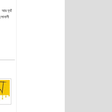
 আর হ্যাঁ
 সোনালী