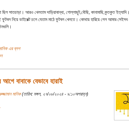
লা ছিল সাতচাড়া। আরও খেলতাম দাড়িয়াবান্ধা, গোল্লাছুট,বৌছি, কানামাছি,কুতকুত ইত্যাদি।
লেই ফুটবল নিয়ে ডাইরেক্ট চলে যেতাম মাঠে ফুটবল খেলতে। কোথায় হারিয়ে গেল আমার সেইসব
িনগুলি।
 মানিক এর ব্লগ
ুন
 আগে বাবাকে যেভাবে হারাই
রুজ্জামান মানিক
(তারিখ: মঙ্গল, ২৭/০৮/২০২৪ - ৯:১০অপরাহ্ন)