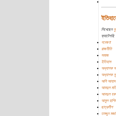
ইতিহাস
লিখেছেন
নু
ক্যাটেগরি:
গবেষণা
রাজনীতি
সমাজ
ইতিহাস
অধ্যাপক আ
অধ্যাপক নূ
অলি আহাদ
আবদুল মত
আবদুল হক
আবুল হাশি
ছাত্রলীগ
তমদ্দুন মজ