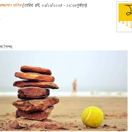
রুজ্জামান মানিক
(তারিখ: রবি, ২২/১২/২০২৪ - ১২:২৬পূর্বাহ্ন)
া শৈশব: