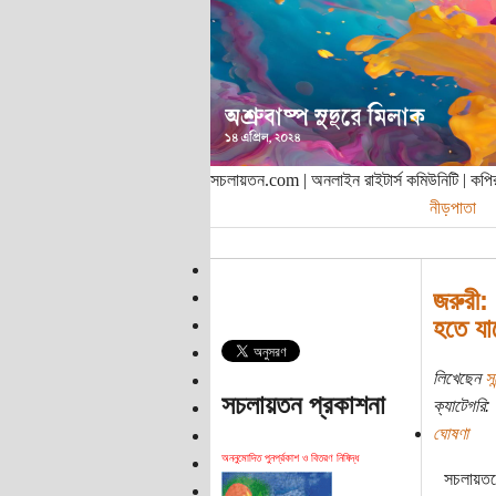
সচলায়তন.com | অনলাইন রাইটার্স কমিউনিটি | ক
নীড়পাতা
জরুরী:
হতে যাচ
লিখেছেন
সন
সচলায়তন প্রকাশনা
ক্যাটেগরি:
ঘোষণা
অননুমোদিত পুনর্প্রকাশ ও বিতরণ নিষিদ্ধ
সচলায়তনে