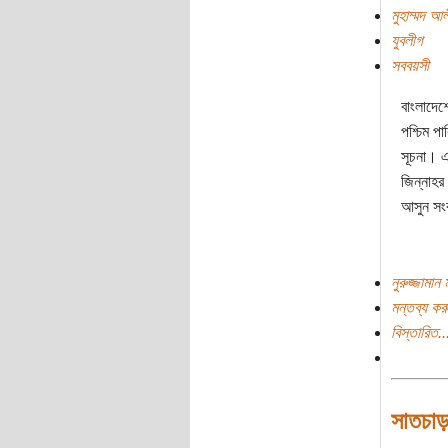
মুহাম্মদ আল
যুবলীগ
সববয়সী
বাংলাদেশ
পশ্চিম পা
সূচনা। এ
জিন্নাহর
আসুন সং
নুরুজ্জামান
মন্তব্য কর
বিস্তারিত..
সাতচাড়