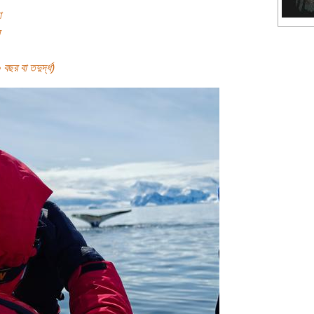
া
ছর বা তদুর্দ্ধ)