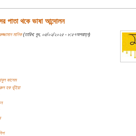
ের পাতা থকে ভাষা আন্দোলন
রুজ্জামান মানিক
(তারিখ: বুধ, ০৫/০২/২০২৫ - ৮:৫৭অপরাহ্ন)
বুল কাসেম
রুল হক ভূঁইয়া
িন
ম
লিশ