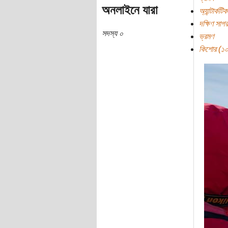
অনলাইনে যারা
অ্যান্টার্কটিক
দক্ষিণ সাগর
সদস্য ০
ভ্রমণ
কিশোর (১০ ব