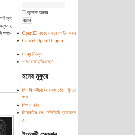
ভুলোনা আমায়
রি ব্যয়
নুৎসাহ
OpenID ব্যবহার করে লগইন করুন
দি সময়-
Cancel OpenID login
সদস্য নিবন্ধন
পাসওয়ার্ড হারিয়েছে?
মনের মুকুরে
পিনাকী ভট্টাচার্যের ব্লগঃ কেঁচো খুঁড়তে
সাপ
শিশু ও বর্ণবাদ
ডিটেকটিভ গল্প: সেলিব্রিটি প্রবলেমস
৩
ইংরেজী সেকশন