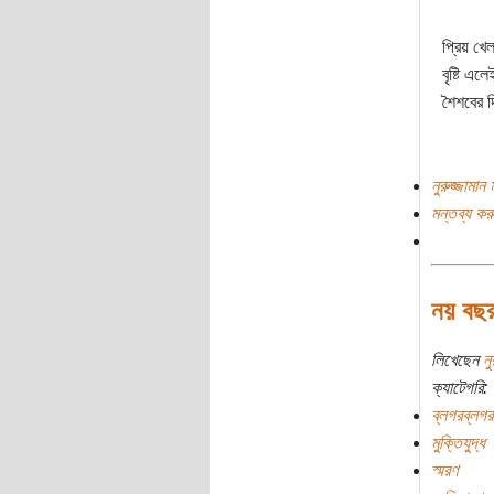
প্রিয় খে
বৃষ্টি এ
শৈশবের দ
নুরুজ্জামান
মন্তব্য কর
নয় বছর
লিখেছেন
নু
ক্যাটেগরি:
ব্লগরব্লগর
মুক্তিযুদ্ধ
স্মরণ