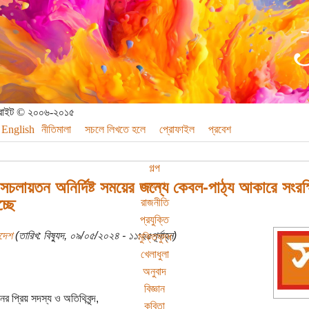
পিরাইট © ২০০৬-২০১৫
English
নীতিমালা
সচলে লিখতে হলে
প্রোফাইল
প্রবেশ
গল্প
 সচলায়তন অনির্দিষ্ট সময়ের জন্যে কেবল-পাঠ্য আকারে সংরক্
ভ্রমণ
্ছে
রাজনীতি
প্রযুক্তি
্দেশ
(তারিখ: বিষ্যুদ, ০৯/০৫/২০২৪ - ১১:২৫পূর্বাহ্ন)
মুক্তিযুদ্ধ
খেলাধুলা
অনুবাদ
বিজ্ঞান
র প্রিয় সদস্য ও অতিথিবৃন্দ,
কবিতা