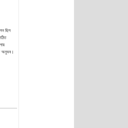
োলন ছিল
ংগঠিত
লায়
দী অনুভব।