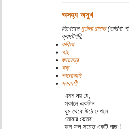
অসহ্য অসুখ
লিখেছেন
মূর্তালা রামাত
(তারিখ: শন
ক্যাটেগরি:
কবিতা
গাছ
জাদুমন্ত্র
ঝড়
ভালোবাসি
সববয়সী
এমন নয় যে,
সকালে একদিন
ঘুম থেকে উঠে দেখলে
তোমার ভেতর
ফুল ফল সমেত একটি গাছ !