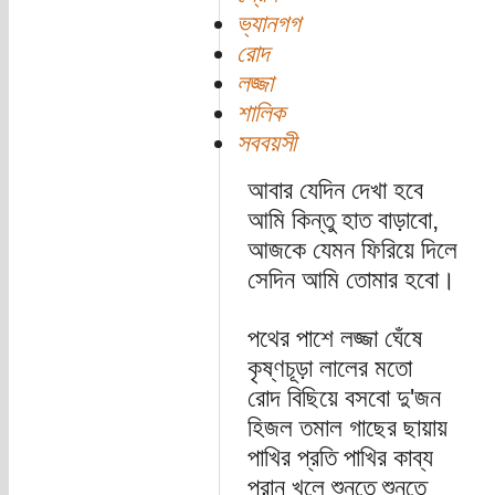
ভ্যানগগ
রোদ
লজ্জা
শালিক
সববয়সী
আবার যেদিন দেখা হবে
আমি কিন্তু হাত বাড়াবো,
আজকে যেমন ফিরিয়ে দিলে
সেদিন আমি তোমার হবো।
পথের পাশে লজ্জা ঘেঁষে
কৃষ্ণচূড়া লালের মতো
রোদ বিছিয়ে বসবো দু'জন
হিজল তমাল গাছের ছায়ায়
পাখির প্রতি পাখির কাব্য
পরান খুলে শুনতে শুনতে