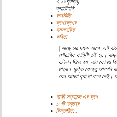
৩:১৬পূর্বাহ্ন)
ক্যাটেগরি:
রাজনীতি
ব্লগরব্লগর
সমসাময়িক
কবিতা
[
সাড়ে চার দশক আগে, এই বাং
পৌরাণিক কাহিনীতেই হয়। বাস্তব
বলিদান দিতে হয়, তার কোনও হিস
মাত্র। মুক্তি যেহেতু আসেনি
যেন আমরা বৃথা না করে দেই। অ
সাক্ষী সত্যানন্দ এর ব্লগ
১৭টি মন্তব্য
বিস্তারিত...