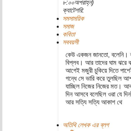
৮:০০অপরাহ্ন)
ক্যাটেগরি:
সমসাময়িক
সমাজ
কবিতা
সববয়সী
কেউ একজন জানতো, বলেনি। কয়
বিপ্লব। আর তাদের ঘাম ঝরে ঝর
আগেই মজুরী চুকিয়ে দিতে পাশ
গন্ধে সে ভারি করে তুলছিল আ
যাচ্ছিল নিজের নিজের মত। আ
দিন আসবে বলেছিল ওরা যে দিন
আর সত্যি সত্যি আকাশ থে
অতিথি লেখক এর ব্লগ