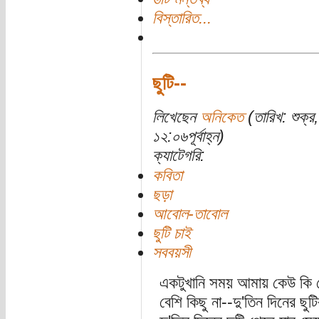
বিস্তারিত...
ছুটি--
লিখেছেন
অনিকেত
(তারিখ: শুক্
১২:০৬পূর্বাহ্ন)
ক্যাটেগরি:
কবিতা
ছড়া
আবোল-তাবোল
ছুটি চাই
সববয়সী
একটুখানি সময় আমায় কেউ কি 
বেশি কিছু না--দু'তিন দিনের ছুট