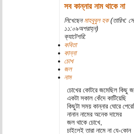
সব কান্নার নাম থাকে না
লিখেছেন
মাহবুবুল হক
(তারিখ: স
১১:০৯অপরাহ্ন)
ক্যাটেগরি:
কবিতা
কান্না
চোখ
জল
নাম
চোখের কোটরে জমেছিল কিছু জ
একটা সকাল কেঁদে কাটিয়েছি
কিছুটা সময় কান্নার ঘোরে পেরে
নানান নামের অনেক দামের
জল থাকে চোখে,
চাইলেই তারা নামে না যে-কোন