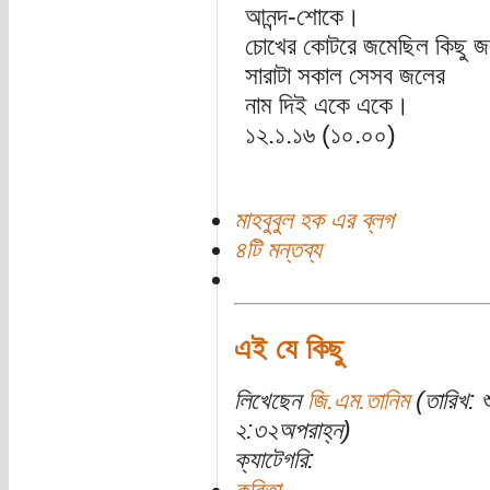
আনন্দ-শোকে।
চোখের কোটরে জমেছিল কিছু জ
সারাটা সকাল সেসব জলের
নাম দিই একে একে।
১২.১.১৬ (১০.০০)
মাহবুবুল হক এর ব্লগ
৪টি মন্তব্য
এই যে কিছু
লিখেছেন
জি.এম.তানিম
(তারিখ: শ
২:৩২অপরাহ্ন)
ক্যাটেগরি: