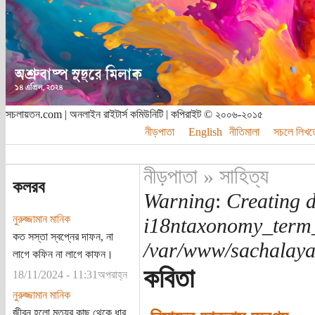
সচলায়তন.com | অনলাইন রাইটার্স কমিউনিটি | কপিরাইট © ২০০৬-২০১৫
নীড়পাতা
English
নীতিমালা
সচলে লিখত
নীড়পাতা
»
সাহিত্য
কলরব
Warning
:
Creating d
নুরুজ্জামান মানিক
i18ntaxonomy_term
কত সস্তা স্বপ্নের দাফন, না
/var/www/sachalayat
লাগে কফিন না লাগে কাফন।
কবিতা
18/11/2024 - 11:31অপরাহ্ন
নুরুজ্জামান মানিক
জীবন হলো মৃত্যুর কাছ থেকে ধার