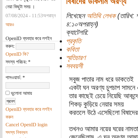
বিষাদের ডাকনাম অরণ্য
নেয়া কিছুটা সময় ।
লিখেছেন
অতিথি লেখক
(তারিখ: 
07/08/2024 - 11:53অপরাহ্ন
৪:১০অপরাহ্ন)
আরও
ক্যাটেগরি:
OpenID ব্যবহার করে লগইন
প্রকৃতি
করুন:
কবিতা
OpenID কি?
স্মৃতিচারণ
সদস্য পরিচয়:
*
সববয়সী
পাসওয়ার্ড:
*
সবুজ পাতার নাম ধরে ডাকতেই
একটা ঘন অরণ্য চুপচাপ সামনে 
ভুলোনা আমায়
তার কাছেই চেয়ে নিয়েছি আকন্দ
শিকড় কুড়িয়ে নেয়ার সময়
OpenID ব্যবহার করে লগইন
করতলে উঠে এসেছিলো বিষাদের 
করুন
Cancel OpenID login
তখনও আমার নয়ের ঘরের নামতা
সদস্য নিবন্ধন
জেনেছিলাম, এ ঘন অরণ্য আমার