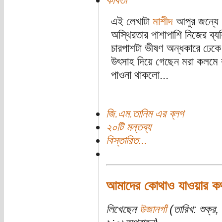
কবিতা
এই লেখাটা
মাশীদ
আপুর জন্যে।
অস্থিরতার পাশাপাশি নিজের ব্
চারপাশটা ভীষণ অন্ধকারে ঢেকে
উৎসাহ দিয়ে গেছেন মরা কলমে ক
পাওনা থাকলো...
জি.এম.তানিম এর ব্লগ
২০টি মন্তব্য
বিস্তারিত...
আমাদের কোথাও যাওয়ার কথ
লিখেছেন
উজানগাঁ
(তারিখ: শুক্র