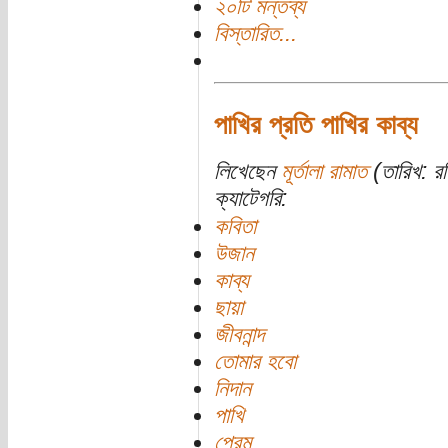
২০টি মন্তব্য
বিস্তারিত...
পাখির প্রতি পাখির কাব্য
লিখেছেন
মূর্তালা রামাত
(তারিখ: র
ক্যাটেগরি:
কবিতা
উজান
কাব্য
ছায়া
জীবনান্দ
তোমার হবো
নিদান
পাখি
প্রেম