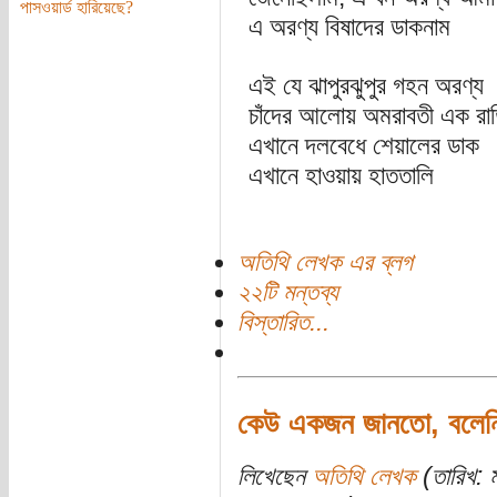
পাসওয়ার্ড হারিয়েছে?
এ অরণ্য বিষাদের ডাকনাম
এই যে ঝাপুরঝুপুর গহন অরণ্য
চাঁদের আলোয় অমরাবতী এক রাত্
এখানে দলবেধে শেয়ালের ডাক
এখানে হাওয়ায় হাততালি
অতিথি লেখক এর ব্লগ
২২টি মন্তব্য
বিস্তারিত...
কেউ একজন জানতো, বলেন
লিখেছেন
অতিথি লেখক
(তারিখ: 