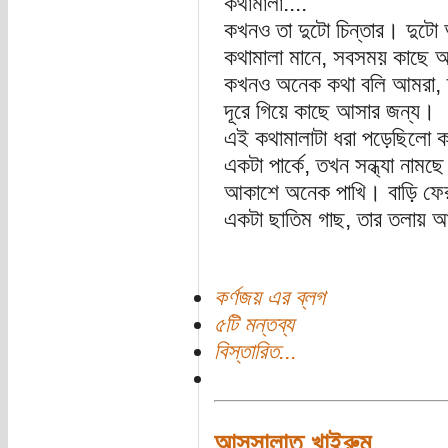
কথামালা....
কখনও তা দুটো চিন্তার। দুটো
কথামালা মানে, সবসময় কাছে আ
কখনও অনেক কথা বলি আমরা, দ
দূরে গিয়ে কাছে আসার জন্য।
এই কথামালাটা ধরা পড়েছিলো ক
একটা পার্কে, তখন সন্ধ্যা নামছ
আকাশে অনেক পাখি। বাড়ি ফে
একটা ছাতিম গাছ, তার তলায় আ
কর্ণজয় এর ব্লগ
৫টি মন্তব্য
বিস্তারিত...
আসসালাতু খাইরুম...