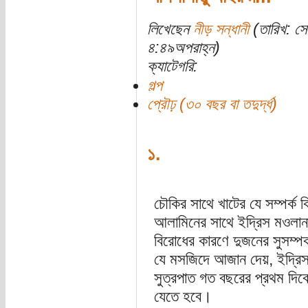
লিখেছেন
নীড় সন্ধানী
(তারিখ: স
৪:৪৯অপরাহ্ন)
ক্যাটেগরি:
গল্প
প্রৌঢ় (৩০ বছর বা তদুর্দ্ধ)
১.
চৌকির সাথে খাটের যে সম্পর্ক ক
আলামিনের সাথে ইদ্রিস মওলানা
বিরোধের কারণে দুজনের সুসম্প
যে মসজিদে আজান দেয়, ইদ্রি
সুত্রপাত গত বছরের প্রথম দ
যেতে হবে।