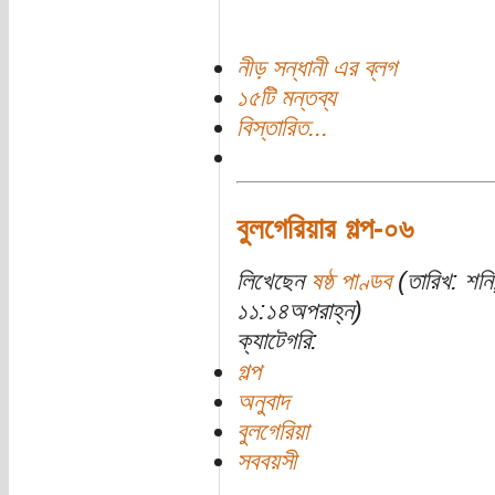
নীড় সন্ধানী এর ব্লগ
১৫টি মন্তব্য
বিস্তারিত...
বুলগেরিয়ার গল্প-০৬
লিখেছেন
ষষ্ঠ পাণ্ডব
(তারিখ: শন
১১:১৪অপরাহ্ন)
ক্যাটেগরি:
গল্প
অনুবাদ
বুলগেরিয়া
সববয়সী