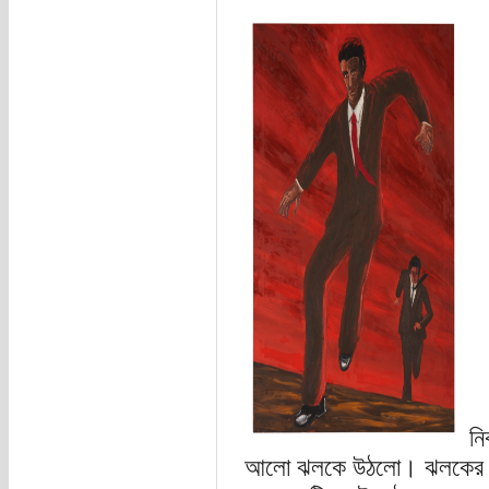
নি
আলো ঝলকে উঠলো। ঝলকের মাঝ