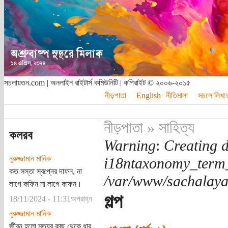
সচলায়তন.com | অনলাইন রাইটার্স কমিউনিটি | কপিরাইট © ২০০৬-২০১৫
নীড়পাতা
English
নীতিমালা
সচলে লিখত
নীড়পাতা
»
সাহিত্য
কলরব
Warning
:
Creating d
নুরুজ্জামান মানিক
i18ntaxonomy_term
কত সস্তা স্বপ্নের দাফন, না
/var/www/sachalayat
লাগে কফিন না লাগে কাফন।
গল্প
18/11/2024 - 11:31অপরাহ্ন
নুরুজ্জামান মানিক
জীবন হলো মৃত্যুর কাছ থেকে ধার