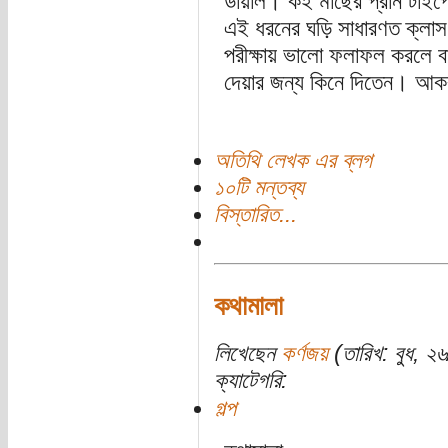
ডায়াল। কই মাছের প্রান টাই
এই ধরনের ঘড়ি সাধারণত ক্লাস ফ
পরীক্ষায় ভালো ফলাফল করলে 
দেয়ার জন্য কিনে দিতেন। আক
অতিথি লেখক এর ব্লগ
১০টি মন্তব্য
বিস্তারিত...
কথামালা
লিখেছেন
কর্ণজয়
(তারিখ: বুধ, ২
ক্যাটেগরি:
গল্প