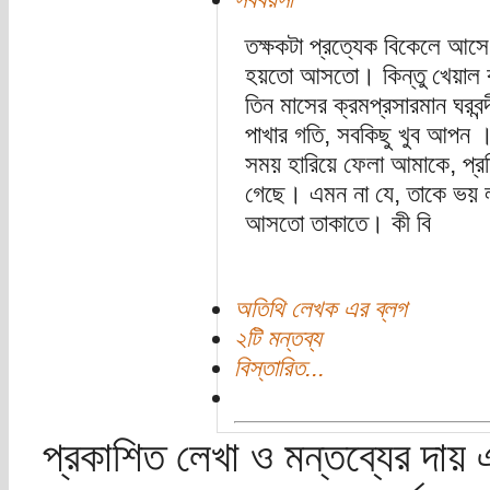
তক্ষকটা প্রত্যেক বিকেলে আস
হয়তো আসতো। কিন্তু খেয়াল ক
তিন মাসের ক্রমপ্রসারমান ঘরব
পাখার গতি, সবকিছু খুব আপন ।
সময় হারিয়ে ফেলা আমাকে, প্রত
গেছে। এমন না যে, তাকে ভয় ল
আসতো তাকাতে। কী বি
অতিথি লেখক এর ব্লগ
২টি মন্তব্য
বিস্তারিত...
প্রকাশিত লেখা ও মন্তব্যের দায় 