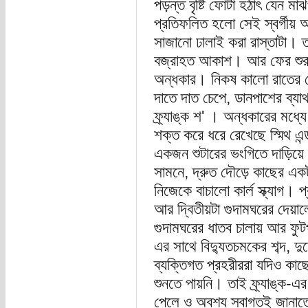
পড়ন্ত বৃষ্টি ফোটা হঠাৎ যেন ম
প্রতিফলিত হলো সেই স্বর্গীয় 
সাজানো ঢালাই করা রাস্তাটা।
বজ্রাহত আকাশ। আর ফের শুরু হ
অন্ধকার। নিকষ কালো রাতের প
দাতে দাত চেপে, ডানপাশের ব্যাথা
ফ্র্যাঙ্ক শ' । অন্ধকারের মধ্
শক্ত করে ধরে রেখেছে স্মিথ এন
একজন শুটারের ভংগিতে দাড়িয়ে দু
সামনে, দ্রুত দৌড়ে কাছের এক
নিজেকে বাচালো কার্ল স্ক্যাগ।
আর দ্বিতীয়টা গুদামঘরের দেয়
গুদামঘরের ধাতব চালায় আর ফুটপ
এর সাথে বিদ্যুতচমকের শব্দ, দু
ব্যক্তিগত প্রহরীররা যদিও কাছ
শুনতে পায়নি। তাই ফ্র্যাঙ্ক-এর
পেলে ও অবশ্য স্বাগতই জানাতো,