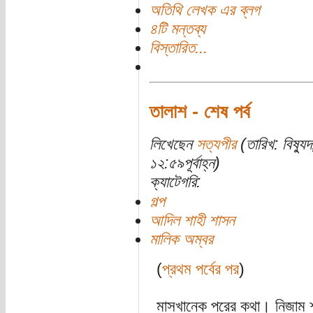
অতিথি লেখক এর ব্লগ
৪টি মন্তব্য
বিস্তারিত...
তালাশ - শেষ পর্ব
লিখেছেন
সত্যপীর
(তারিখ: বিষ্য
১২:৫৯পূর্বাহ্ন)
ক্যাটেগরি:
গল্প
আদিল শাহী শাসন
মালিক অম্বর
(
প্রথম পর্বের পর
)
মাসখানেক পরের কথা। নিজাম শ