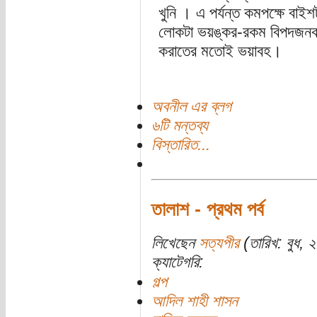
খুনি । এ পর্যন্ত কমপক্ষে বা
লোকটা ভয়ঙ্কর-রকম বিপদজনক, আ
করাতের মতোই ভয়াবহ।
অবনীল এর ব্লগ
৬টি মন্তব্য
বিস্তারিত...
তালাশ - প্রথম পর্ব
লিখেছেন
সত্যপীর
(তারিখ: বুধ, ২
ক্যাটেগরি:
গল্প
আদিল শাহী শাসন