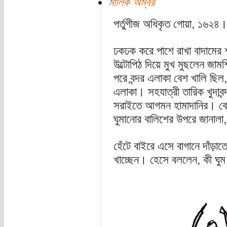
মালিক অম্বর
পর্তুগীজ অধিকৃত গোয়া, ১৬২
ঢকঢক করে পাশে রাখা বাদামের শ
উল্টোপিঠ দিয়ে মুখ মুছলেন জাম
পরে বন্দর এলাকা বেশ খালি ছিল,
এলাকা। সহযাত্রী তারিক খুদাবন
সরাইতে আগমন হামাদানির। বেশ
ঘুমানোর বালিশের উপরে জানালা,
হেঁটে বাইরে এসে বাগানে দাঁড়াতে
খাচ্ছেন। হেসে বললেন, কী ঘু