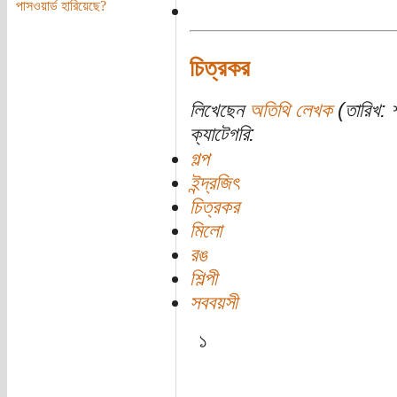
পাসওয়ার্ড হারিয়েছে?
চিত্রকর
লিখেছেন
অতিথি লেখক
(তারিখ: শ
ক্যাটেগরি:
গল্প
ইন্দ্রজিৎ
চিত্রকর
মিলো
রঙ
শিল্পী
সববয়সী
১