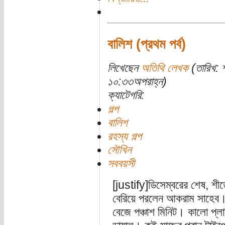
বালিশ (প্রথম পর্ব)
লিখেছেন
অতিথি লেখক
(তারিখ: 
১০:৩৩অপরাহ্ন)
ক্যাটেগরি:
গল্প
বালিশ
রহস্য গল্প
সৌখিন
সববয়সী
[justify]ডিসেম্বরের শেষ, 
বেরিয়ে পরলেন আকরাম সাহেব। 
বেজে পঞ্চাশ মিনিট। কালো প্লাস