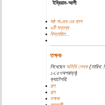
ইব্রিয়াম-আলী
ষষ্ঠ পাণ্ডব এর ব্লগ
৯টি মন্তব্য
বিস্তারিত...
তক্ষক
লিখেছেন
অতিথি লেখক
(তারিখ: ব
১২:৫৭অপরাহ্ন)
ক্যাটেগরি:
গল্প
গল্প
তক্ষক
সববয়সী