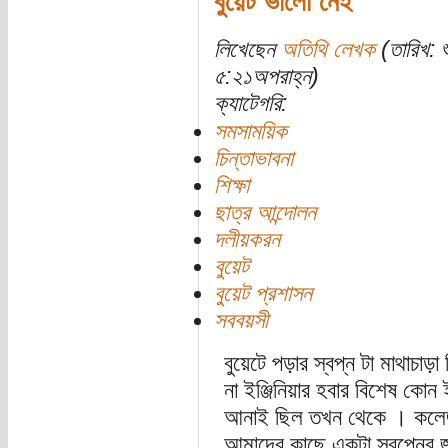
বুয়েট ভালো নেই
লিখেছেন
অতিথি লেখক
(তারিখ: 
৫:২১অপরাহ্ন)
ক্যাটেগরি:
সমসাময়িক
চিন্তাভাবনা
শিক্ষা
ছাত্র আন্দোলন
দলীয়করন
বুয়েট
বুয়েট প্রশাসন
সববয়সী
বুয়েটে পড়ার স্বপ্ন টা মাথাচাড়
না ইঞ্জিনিয়ার হবার বিশেষ কোন 
আনাই ছিল তখন থেকে । কলেজ
আমাদের কাছে একটা স্বপ্নের 