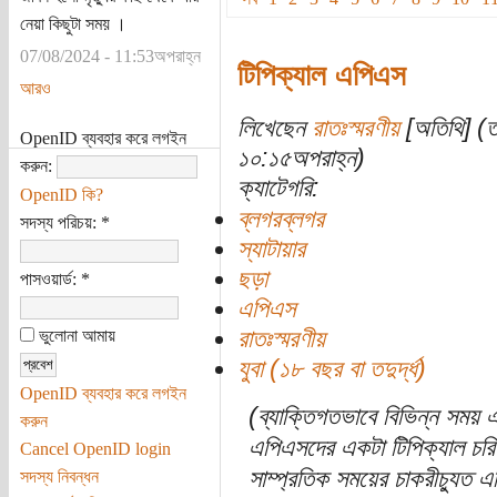
নেয়া কিছুটা সময় ।
07/08/2024 - 11:53অপরাহ্ন
টিপিক্যাল এপিএস
আরও
লিখেছেন
রাতঃস্মরণীয়
[অতিথি] (ত
OpenID ব্যবহার করে লগইন
১০:১৫অপরাহ্ন)
করুন:
ক্যাটেগরি:
OpenID কি?
ব্লগরব্লগর
সদস্য পরিচয়:
*
স্যাটায়ার
ছড়া
পাসওয়ার্ড:
*
এপিএস
রাতঃস্মরণীয়
ভুলোনা আমায়
যুবা (১৮ বছর বা তদুর্দ্ধ)
OpenID ব্যবহার করে লগইন
(ব্যাক্তিগতভাবে বিভিন্ন সময় 
করুন
এপিএসদের একটা টিপিক্যাল চরি
Cancel OpenID login
সাম্প্রতিক সময়ের চাকরীচ্যুত এপ
সদস্য নিবন্ধন