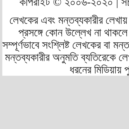
কপিরাইট © ২০০৬-২০২০ | সচ
লেখকের এবং মন্তব্যকারীর লেখায়
প্রসঙ্গে কোন উল্লেখ না থাকলে স
সম্পূর্ণভাবে সংশ্লিষ্ট লেখকের বা মন
মন্তব্যকারীর অনুমতি ব্যতিরেকে লে
ধরনের মিডিয়ায় 