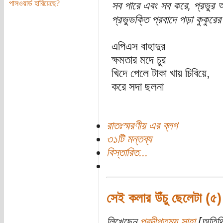
পাসওয়ার্ড হারিয়েছে?
সব পারে এবং সব করে, প্রভুর
প্রভুভক্তি প্রবাদে পড়া কুকুর
এপিএস বাহাদুর
ক্ষমতার মদে চুর
খিদে পেলে টাকা খায় চিবিয়ে,
করে সদা ছলনা
রাতঃস্মরণীয় এর ব্লগ
৩১টি মন্তব্য
বিস্তারিত...
সেই কলার উঁচু ছেলেটা (৫)
লিখেছেন
প্রদীপ্তময় সাহা
[অতিথি