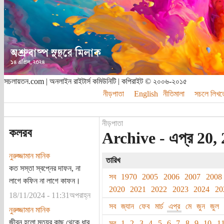
সচলায়তন.com | অনলাইন রাইটার্স কমিউনিটি | কপিরাইট © ২০০৬-২০১৫
নীড়পাতা
English
নীতিমালা
সচলে লিখত
নীড়পাতা
কলরব
Archive - এপ্র 20, 
নুরুজ্জামান মানিক
তারিখ
কত সস্তা স্বপ্নের দাফন, না
সব
1970
2005
2006
2007
2008
লাগে কফিন না লাগে কাফন।
2020
2021
2022
2023
2024
20
18/11/2024 - 11:31অপরাহ্ন
সব
জ্যান
ফেব
মার্চ
এপ্র
মে
জুন
জুল
নুরুজ্জামান মানিক
জীবন হলো মৃত্যুর কাছ থেকে ধার
সব
1
2
3
4
5
6
7
8
9
10
1