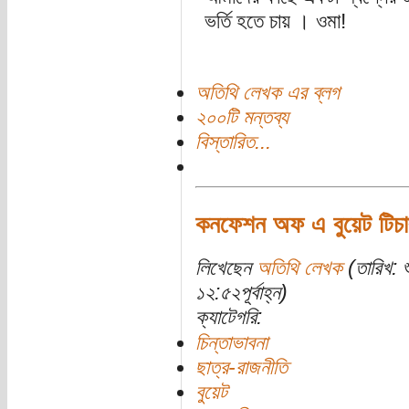
ভর্তি হতে চায় । ওমা!
অতিথি লেখক এর ব্লগ
২০০টি মন্তব্য
বিস্তারিত...
কনফেশন অফ এ বুয়েট টিচা
লিখেছেন
অতিথি লেখক
(তারিখ: 
১২:৫২পূর্বাহ্ন)
ক্যাটেগরি:
চিন্তাভাবনা
ছাত্র-রাজনীতি
বুয়েট