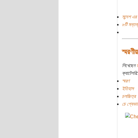
সন্দেশ এর 
৮টি মন্তব্
স্মরণীয
লিখেছেন
ক্যাটেগরি:
স্মরণ
ইতিহাস
চলচ্চিত্র
চে গ্যেভার