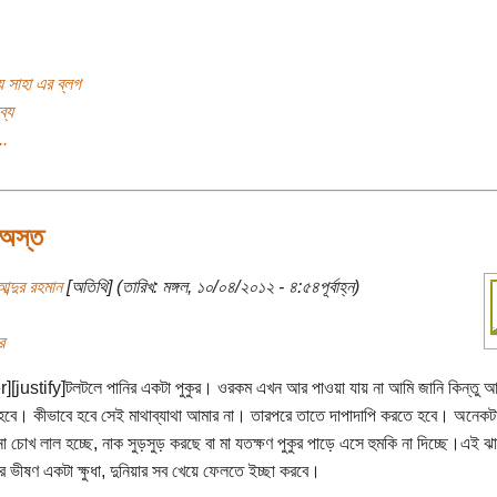
় সাহা এর ব্লগ
ব্য
..
 অস্ত
ব্দুর রহমান
[অতিথি] (তারিখ: মঙ্গল, ১০/০৪/২০১২ - ৪:৫৪পূর্বাহ্ন)
র
][justify]টলটলে পানির একটা পুকুর। ওরকম এখন আর পাওয়া যায় না আমি জানি কিন্তু 
বে। কীভাবে হবে সেই মাথাব্যাথা আমার না। তারপরে তাতে দাপাদাপি করতে হবে। অনেকট
া চোখ লাল হচ্ছে, নাক সুড়সুড় করছে বা মা যতক্ষণ পুকুর পাড়ে এসে হুমকি না দিচ্ছে।এই ঝ
ে ভীষণ একটা ক্ষুধা, দুনিয়ার সব খেয়ে ফেলতে ইচ্ছা করবে।