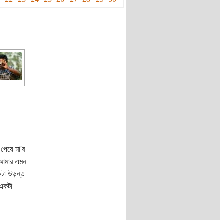
পেয়ে মা'র
 আমার এমন
কটা উড়ন্ত
 একটা