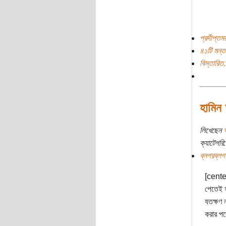
প্রদীপ্তময
৪১টি মন্ত
বিস্তারিত.
হামিন
লিখেছেন
আ
ক্যাটেগরি:
ব্লগরব্লগ
[center
পেতেই হ
যতক্ষণ ন
করার পর