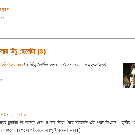
র ব্লগ
ব্য
..
ার উঁচু ছেলেটা (৪)
্রদীপ্তময় সাহা
[অতিথি] (তারিখ: মঙ্গল, ১০/০৪/২০১২ - ৩:০২অপরাহ্ন)
র
।
পর্ব ২
।।
পর্ব ৩
রের জন্মদিন উপলক্ষ্যে ওকে উপহার দিতে গিয়ে চটজলদি এই পর্বটা লিখলাম। তৃতীয় পর
রস্তাবগুলো এর পরের পর্ব থেকে অবশ্যই কার্যকর করব।)