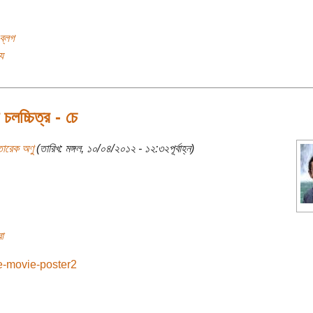
ব্লগ
য
় চলচ্চিত্র - চে
তারেক অণু
(তারিখ: মঙ্গল, ১০/০৪/২০১২ - ১২:৩২পূর্বাহ্ন)
া