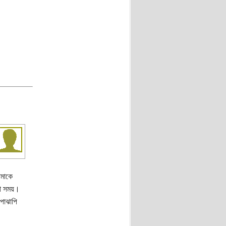
আমাকে
া সময়।
াপাঝাপি