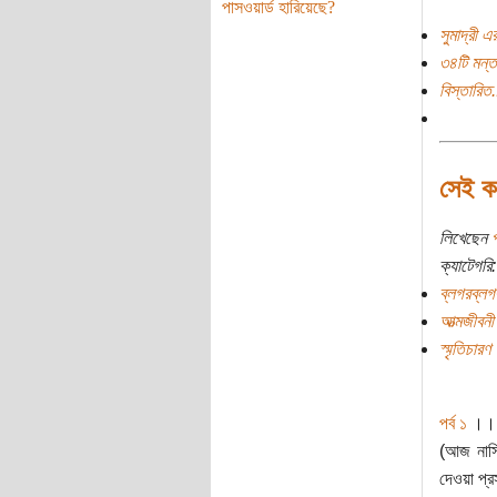
পাসওয়ার্ড হারিয়েছে?
সুমাদ্রী এ
৩৪টি মন্ত
বিস্তারিত.
সেই কল
লিখেছেন
প
ক্যাটেগরি:
ব্লগরব্লগ
আত্মজীবনী
স্মৃতিচারণ
পর্ব ১
।
(আজ নাসি
দেওয়া প্