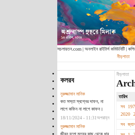
সচলায়তন.com | অনলাইন রাইটার্স কমিউনিটি | ক
নীড়পাতা
নীড়পাতা
কলরব
Archi
নুরুজ্জামান মানিক
তারিখ
কত সস্তা স্বপ্নের দাফন, না
সব
19
লাগে কফিন না লাগে কাফন।
2020
18/11/2024 - 11:31অপরাহ্ন
সব
জ্যা
নুরুজ্জামান মানিক
জীবন হলো মৃত্যুর কাছ থেকে ধার
সব
1