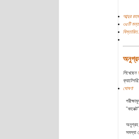
আব্দুর রহ
৩৫টি মন্ত
বিস্তারিত.
অনুগ্র
লিখেছেন
স
ক্যাটেগরি:
ঘোষণা
পরীক্ষা
"কানেক্
অনুগ্রহ
সমস্যা 