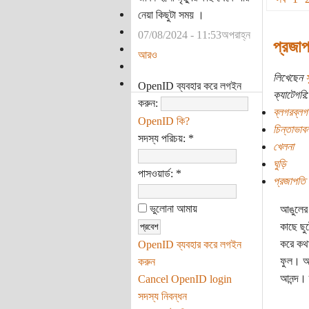
নেয়া কিছুটা সময় ।
07/08/2024 - 11:53অপরাহ্ন
প্রজা
আরও
লিখেছেন
স
OpenID ব্যবহার করে লগইন
ক্যাটেগরি:
করুন:
ব্লগরব্লগ
OpenID কি?
চিন্তাভাবন
সদস্য পরিচয়:
*
খেলনা
ঘুড়ি
পাসওয়ার্ড:
*
প্রজাপতি
ভুলোনা আমায়
আঙুলের 
কাছে ছু
করে কথা
OpenID ব্যবহার করে লগইন
ফুল। অম
করুন
আনন্দ।
Cancel OpenID login
সদস্য নিবন্ধন