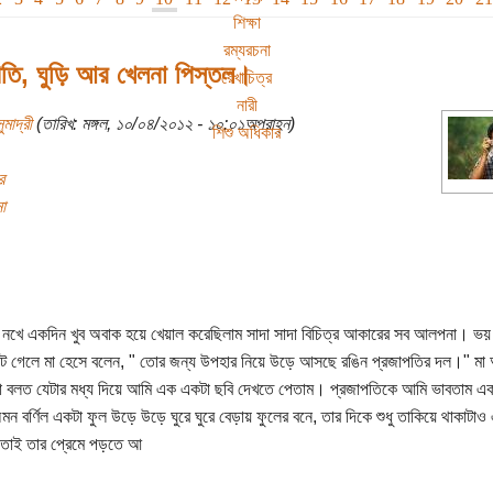
শিক্ষা
রম্যরচনা
পতি, ঘুড়ি আর খেলনা পিস্তল।
রেখাচিত্র
নারী
ুমাদ্রী
(তারিখ: মঙ্গল, ১০/০৪/২০১২ - ১০:০১অপরাহ্ন)
শিশু অধিকার
র
া
নখে একদিন খুব অবাক হয়ে খেয়াল করেছিলাম সাদা সাদা বিচিত্র আকারের সব আলপনা। ভয় 
টে গেলে মা হেসে বলেন, " তোর জন্য উপহার নিয়ে উড়ে আসছে রঙিন প্রজাপতির দল।" মা
 বলত যেটার মধ্য দিয়ে আমি এক একটা ছবি দেখতে পেতাম। প্রজাপতিকে আমি ভাবতাম এ
ন বর্ণিল একটা ফুল উড়ে উড়ে ঘুরে ঘুরে বেড়ায় ফুলের বনে, তার দিকে শুধু তাকিয়ে থাকাটাও
 তাই তার প্রেমে পড়তে আ