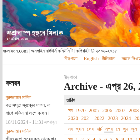
সচলায়তন.com | অনলাইন রাইটার্স কমিউনিটি | কপিরাইট © ২০০৬-২০১৫
নীড়পাতা
English
নীতিমালা
সচলে লিখত
নীড়পাতা
কলরব
Archive - এপ্র 26, 
নুরুজ্জামান মানিক
তারিখ
কত সস্তা স্বপ্নের দাফন, না
সব
1970
2005
2006
2007
2008
লাগে কফিন না লাগে কাফন।
2020
2021
2022
2023
2024
20
18/11/2024 - 11:31অপরাহ্ন
সব
জ্যান
ফেব
মার্চ
এপ্র
মে
জুন
জুল
নুরুজ্জামান মানিক
জীবন হলো মৃত্যুর কাছ থেকে ধার
সব
1
2
3
4
5
6
7
8
9
10
1