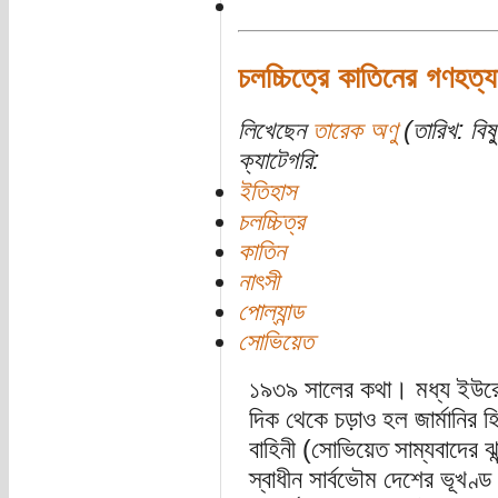
চলচ্চিত্রে কাতিনের গণহত্য
লিখেছেন
তারেক অণু
(তারিখ: বিষ্
ক্যাটেগরি:
ইতিহাস
চলচ্চিত্র
কাতিন
নাৎসী
পোল্যান্ড
সোভিয়েত
১৯৩৯ সালের কথা। মধ্য ইউরোপ
দিক থেকে চড়াও হল জার্মানির হি
বাহিনী (সোভিয়েত সাম্যবাদের ঝ
স্বাধীন সার্বভৌম দেশের ভূখণ