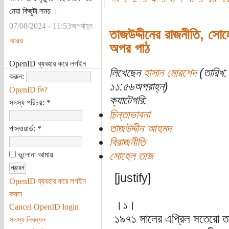
নেয়া কিছুটা সময় ।
07/08/2024 - 11:53অপরাহ্ন
তাজউদ্দীনের রাজনীতি, সো
আরও
অপর পাঠ
OpenID ব্যবহার করে লগইন
লিখেছেন
হাসান মোরশেদ
(তারিখ: 
করুন:
১১:৫৬অপরাহ্ন)
OpenID কি?
ক্যাটেগরি:
সদস্য পরিচয়:
*
চিন্তাভাবনা
তাজউদ্দীন আহমদ
পাসওয়ার্ড:
*
বিরাজনীতি
সোহেল তাজ
ভুলোনা আমায়
[justify]
OpenID ব্যবহার করে লগইন
করুন
।১।
Cancel OpenID login
১৯৭১ সালের এপ্রিল সতেরো তার
সদস্য নিবন্ধন