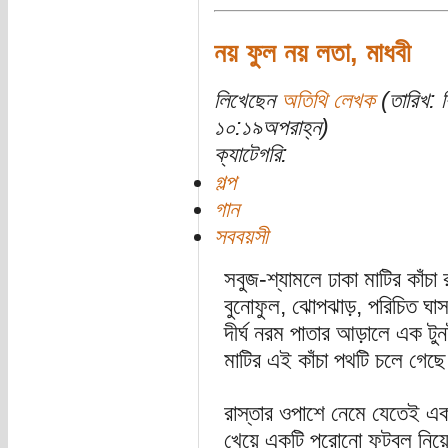
নয় ফুল নয় লতা, মাধবী
লিখেছেন
অতিথি লেখক
(তারিখ: ব
১০:১৯অপরাহ্ন)
ক্যাটেগরি:
গল্প
গান
সববয়সী
সবুজ-শ্যামলে ঢাকা মাটির কাঁচা
বুনোফুল, ঝোপঝাড়, পরিচিত ঘ
দীর্ঘ নরম পাতার আড়ালে এক টুন
মাটির এই কাঁচা পথটি চলে গেছ
রাস্তার ওপাশে নেমে যেতেই একট
খেয়ে একটি পুরোনো ফুটবল নিয়