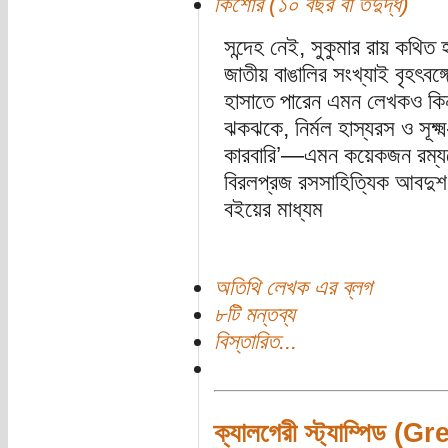
কিশোর (১০ বছর বা তদুর্দ্ধ)
সন্দেহ নেই, সুকুমার রায় কথিত 
জাতীয় বাঙালির সংখ্যাই বৃহৎবঙ
হাসাতে পারেন এমন লেখকও কিন্
ঝকঝকে, নির্মল হাস্যরস ও সূক্ষ্
কারবারি’—এমন কয়েকজন রম্য
বিরলপ্রজ রসসাহিত্যিক আবদুশ 
বইয়ের মাধ্যম
অতিথি লেখক এর ব্লগ
৮টি মন্তব্য
বিস্তারিত...
ক্যালগেরী স্ট্যাম্পি