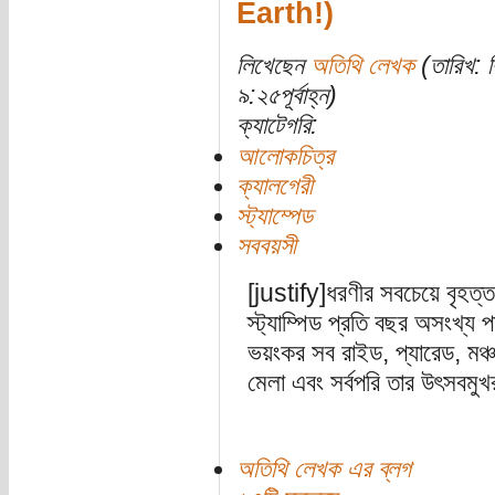
Earth!)
লিখেছেন
অতিথি লেখক
(তারিখ: ব
৯:২৫পূর্বাহ্ন)
ক্যাটেগরি:
আলোকচিত্র
ক্যালগেরী
স্ট্যাম্পেড
সববয়সী
[justify]ধরণীর সবচেয়ে বৃহত্তম
স্ট্যাম্পিড প্রতি বছর অসংখ্য
ভয়ংকর সব রাইড, প্যারেড, মঞ্চ 
মেলা এবং সর্বপরি তার উৎসবমুখ
অতিথি লেখক এর ব্লগ