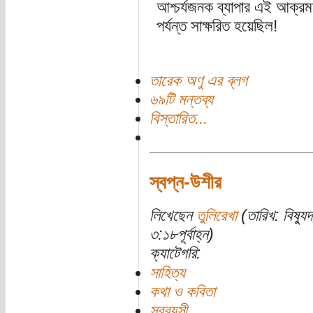
আশ্চর্যজনক ব্যাপার এই আক্রম
পর্যন্ত সাক্ষরিত হয়েছিল!
তারেক অণু এর ব্লগ
৬৯টি মন্তব্য
বিস্তারিত...
স্বপ্ন-উশীর
লিখেছেন
তুলিরেখা
(তারিখ: বিষ্য
৩:১৮পূর্বাহ্ন)
ক্যাটেগরি:
সাহিত্য
কথা ও কবিতা
সববয়সী