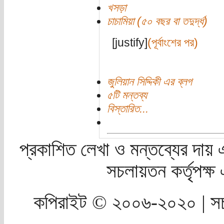
খসড়া
চাচামিয়া (৫০ বছর বা তদুর্দ্ধ)
[justify]
(পূর্বাংশের পর)
জুলিয়ান সিদ্দিকী এর ব্লগ
৫টি মন্তব্য
বিস্তারিত...
প্রকাশিত লেখা ও মন্তব্যের দায় 
সচলায়তন কর্তৃপক্
কপিরাইট © ২০০৬-২০২০ | সচ