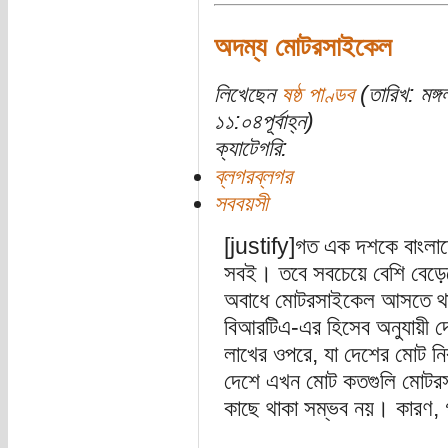
অদম্য মোটরসাইকেল
লিখেছেন
ষষ্ঠ পাণ্ডব
(তারিখ: মঙ্
১১:০৪পূর্বাহ্ন)
ক্যাটেগরি:
ব্লগরব্লগর
সববয়সী
[justify]গত এক দশকে বাংলাদে
সবই। তবে সবচেয়ে বেশি বেড়
অবাধে মোটরসাইকেল আসতে থা
বিআরটিএ-এর হিসেব অনুযায়ী দ
লাখের ওপরে, যা দেশের মোট নি
দেশে এখন মোট কতগুলি মোটর
কাছে থাকা সম্ভব নয়। কারণ, গ