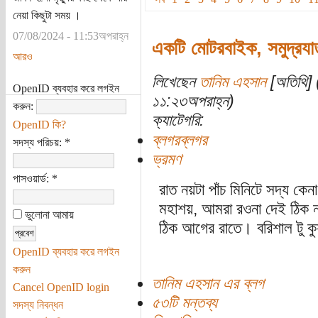
নেয়া কিছুটা সময় ।
07/08/2024 - 11:53অপরাহ্ন
একটি মোটরবাইক, সমুদ্রযাত
আরও
লিখেছেন
তানিম এহসান
[অতিথি] 
OpenID ব্যবহার করে লগইন
১১:২৩অপরাহ্ন)
করুন:
ক্যাটেগরি:
OpenID কি?
ব্লগরব্লগর
সদস্য পরিচয়:
*
ভ্রমণ
পাসওয়ার্ড:
*
রাত নয়টা পাঁচ মিনিটে সদ্য কে
মহাশয়, আমরা রওনা দেই ঠিক নয়
ভুলোনা আমায়
ঠিক আগের রাতে। বরিশাল টু কুয়া
OpenID ব্যবহার করে লগইন
করুন
তানিম এহসান এর ব্লগ
Cancel OpenID login
৫৩টি মন্তব্য
সদস্য নিবন্ধন