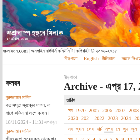
সচলায়তন.com | অনলাইন রাইটার্স কমিউনিটি | কপিরাইট © ২০০৬-২০১৫
নীড়পাতা
English
নীতিমালা
সচলে লিখত
নীড়পাতা
কলরব
Archive - এপ্র 17, 
নুরুজ্জামান মানিক
তারিখ
কত সস্তা স্বপ্নের দাফন, না
সব
1970
2005
2006
2007
2008
লাগে কফিন না লাগে কাফন।
2020
2021
2022
2023
2024
20
18/11/2024 - 11:31অপরাহ্ন
সব
জ্যান
ফেব
মার্চ
এপ্র
মে
জুন
জুল
নুরুজ্জামান মানিক
জীবন হলো মৃত্যুর কাছ থেকে ধার
সব
1
2
3
4
5
6
7
8
9
10
1