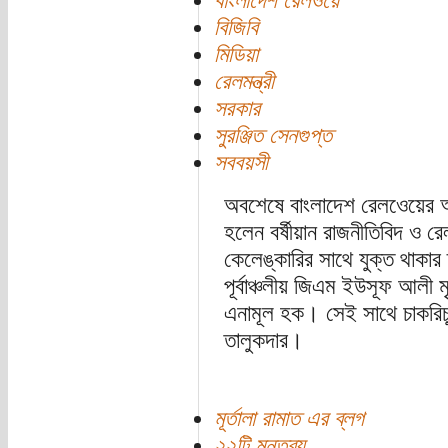
বাংলাদেশ রেলওয়ে
বিজিবি
মিডিয়া
রেলমন্ত্রী
সরকার
সুরঞ্জিত সেনগুপ্ত
সববয়সী
অবশেষে বাংলাদেশ রেলওেয়ের অর্
হলেন বর্ষীয়ান রাজনীতিবিদ ও র
কেলেঙ্কারির সাথে যুক্ত থাকার
পূর্বাঞ্চলীয় জিএম ইউসূফ আলী মৃধ
এনামূল হক। সেই সাথে চাকরিচ্
তালুকদার।
মূর্তালা রামাত এর ব্লগ
২২টি মন্তব্য