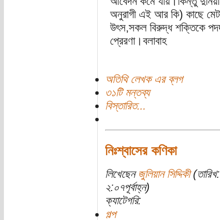
আবেদন কমে যায়।কিন্তু দুনি
অনুরাগী এই আর কি) কাছে মেট
উৎস,সকল বিরুদ্ধ শক্তিকে পদ
প্রেরণা।বলাবাহ
অতিথি লেখক এর ব্লগ
৩১টি মন্তব্য
বিস্তারিত...
নিঃশ্বাসের কণিকা
লিখেছেন
জুলিয়ান সিদ্দিকী
(তারিখ:
২:০৭পূর্বাহ্ন)
ক্যাটেগরি:
গল্প