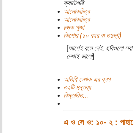
ক্যাটেগরি:
আলোকচিত্র
আলোকচিত্র
চড়ক পুজা
কিশোর (১০ বছর বা তদুর্দ্ধ)
[
আগেই বলে নেই, ছবিগুলো সবার 
দেখাই ভালো
]
অতিথি লেখক এর ব্লগ
৩২টি মন্তব্য
বিস্তারিত...
এ ও সে ও: ১০- ২ : পাহাড়ে