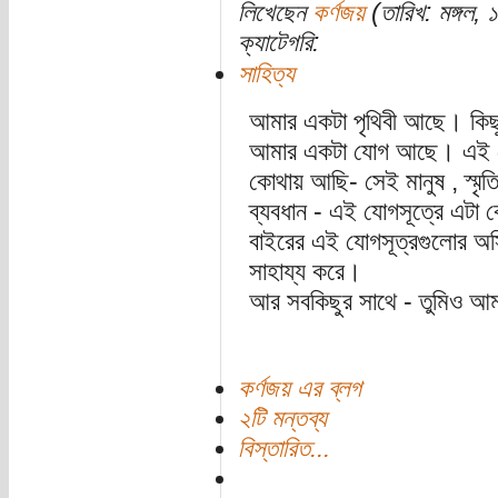
লিখেছেন
কর্ণজয়
(তারিখ: মঙ্গল,
ক্যাটেগরি:
সাহিত্য
আমার একটা পৃথিবী আছে। কিছু 
আমার একটা যোগ আছে। এই যো
কোথায় আছি- সেই মানুষ , স্মৃত
ব্যবধান - এই যোগসূত্রে এটা 
বাইরের এই যোগসূত্রগুলোর অস্
সাহায্য করে।
আর সবকিছুর সাথে - তুমিও আম
কর্ণজয় এর ব্লগ
২টি মন্তব্য
বিস্তারিত...