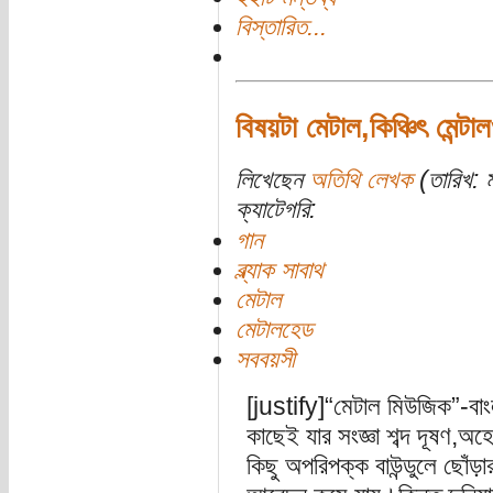
বিস্তারিত...
বিষয়টা মেটাল,কিঞ্চিৎ মেন্টা
লিখেছেন
অতিথি লেখক
(তারিখ: ম
ক্যাটেগরি:
গান
ব্ল্যাক সাবাথ
মেটাল
মেটালহেড
সববয়সী
[justify]“মেটাল মিউজিক”-বা
কাছেই যার সংজ্ঞা শব্দ দূষণ,
কিছু অপরিপক্ক বাউন্ডুলে ছোঁড়া