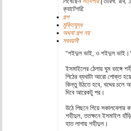
লিখেছেন
সত্যপীর
(তারিখ: রবি,
ক্যাটেগরি:
গল্প
মুক্তিযুদ্ধ
অথবা গল্প নয়
সববয়সী
“শইদুল ভাই, ও শইদুল ভাই।
ইসমাইলের ঠেলায় ঘুম ভাঙ্গে 
পিঠের ব্যথাটা আরো পোক্ত হয়
কিন্তু উঠতে হবে, খদ্দের চলে 
দিবে আরেকটু পর।
উঠে পিছনে গিয়ে সকালবেলার কাম
শহীদুল, ততক্ষনে ইসমাইল হাঁড়
হাত লাগায় শহীদুল।