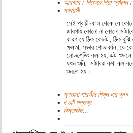
আবজাব। নিজেরে নিয়া প্যাঁচাল।
সববয়সী
সেই প্রাচীনকাল থেকে যে কোনো 
জায়গায় কোনো না কোনো মাষ্টা
কারণ যে ঠিক কোনটা, ঠিক বুঝি ন
ক্ষমতা, সভার শোভাবর্ধন, যে 
লোডশেডিং কম হয়, এটা শুনলে 
যখন শুনি, মাষ্টাররা কথা কম
শুনতে হয়।
সুলতানা পারভীন শিমুল এর ব্লগ
৩৩টি মন্তব্য
বিস্তারিত...