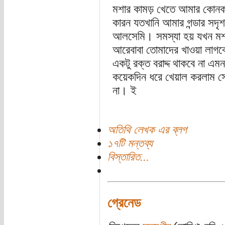
মশার কামড় খেতে আমার কোনক
কারন যতখানি আমার গন্ডার সদৃশ
আলসেমি। সমস্যা হয় যখন মশক
আরেবাবা তোমাদের খাওয়া লাগব
একটু রক্ত বরাদ্দ থাকবে না এম
কয়েকদিন ধরে খেয়াল করলাম সে
না। ই
অতিথি লেখক এর ব্লগ
১৭টি মন্তব্য
বিস্তারিত...
গ্রেনেড