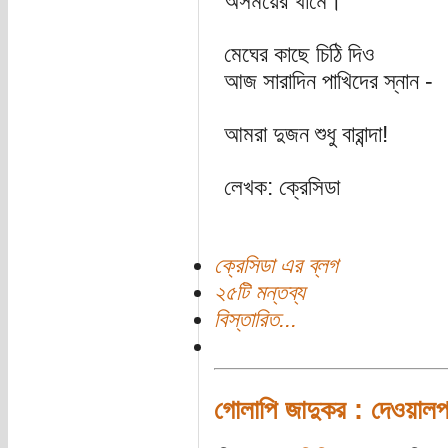
অসময়ের খামে।
মেঘের কাছে চিঠি দিও
আজ সারাদিন পাখিদের স্নান -
আমরা দুজন শুধু বারান্দা!
লেখক: ক্রেসিডা
ক্রেসিডা এর ব্লগ
২৫টি মন্তব্য
বিস্তারিত...
গোলাপি জাদুকর : দেওয়ালপর