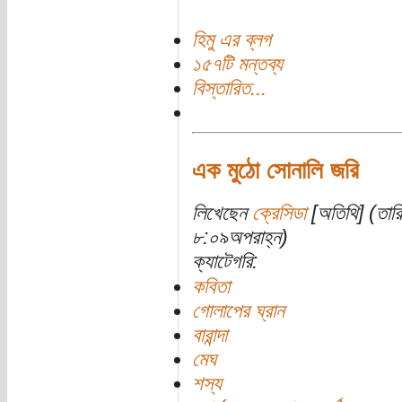
হিমু এর ব্লগ
১৫৭টি মন্তব্য
বিস্তারিত...
এক মুঠো সোনালি জরি
লিখেছেন
ক্রেসিডা
[অতিথি] (তার
৮:০৯অপরাহ্ন)
ক্যাটেগরি:
কবিতা
গোলাপের ঘ্রান
বারান্দা
মেঘ
শস্য