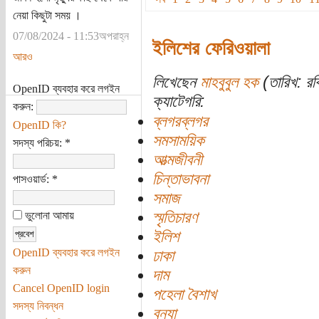
নেয়া কিছুটা সময় ।
07/08/2024 - 11:53অপরাহ্ন
ইলিশের ফেরিওয়ালা
আরও
লিখেছেন
মাহবুবুল হক
(তারিখ: র
OpenID ব্যবহার করে লগইন
ক্যাটেগরি:
করুন:
ব্লগরব্লগর
OpenID কি?
সমসাময়িক
সদস্য পরিচয়:
*
আত্মজীবনী
চিন্তাভাবনা
পাসওয়ার্ড:
*
সমাজ
স্মৃতিচারণ
ভুলোনা আমায়
ইলিশ
OpenID ব্যবহার করে লগইন
ঢাকা
করুন
দাম
Cancel OpenID login
পহেলা বৈশাখ
সদস্য নিবন্ধন
বন্যা