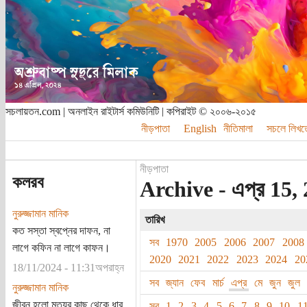
সচলায়তন.com | অনলাইন রাইটার্স কমিউনিটি | কপিরাইট © ২০০৬-২০১৫
নীড়পাতা
English
নীতিমালা
সচলে লিখত
নীড়পাতা
কলরব
Archive - এপ্র 15, 
নুরুজ্জামান মানিক
তারিখ
কত সস্তা স্বপ্নের দাফন, না
সব
1970
2005
2006
2007
2008
লাগে কফিন না লাগে কাফন।
2020
2021
2022
2023
2024
20
18/11/2024 - 11:31অপরাহ্ন
সব
জ্যান
ফেব
মার্চ
এপ্র
মে
জুন
জুল
নুরুজ্জামান মানিক
জীবন হলো মৃত্যুর কাছ থেকে ধার
সব
1
2
3
4
5
6
7
8
9
10
1