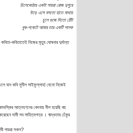
চিলেকোঠায় একটা পায়রা রোজ দুপুরে
উড়ে এসে বসতো হাতে মাথায়
চুলে গুজে দিতো ঠোঁট
বুক-পকেটে আমার তার একটি পালক
কবিতা-কবিতাতেই নিজের মৃত্যু ঘোষনার দুর্দান্ত
 চলে যান কবি সুনীল সাইফুল্লাহ! যেনো নিজেই
কোভস্কির আত্নহণনের বেদনায় নীল হয়েছি বহু
রেছেন দামী সব সাহিত্যপত্র । ঋদ্ধতার ঢেঁকুর
য়াবী পায়রা সকল?