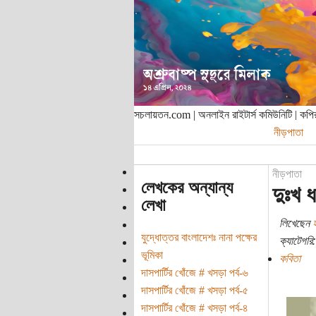
সচলায়তন.com | অনলাইন রাইটার্স কমিউনিটি | ক
নীড়পাতা
নীড়পাতা
লেখকের অন্যান্য
দুঃখ 
লেখা
লিখেছেন
যুদ্ধোত্তর বাংলাদেশঃ নানা পক্ষের
ক্যাটেগরি:
ভূমিকা
কবিতা
দাসপার্টির খোঁজে # খসড়া পর্ব-৬
দাসপার্টির খোঁজে # খসড়া পর্ব-৫
দাসপার্টির খোঁজে # খসড়া পর্ব-৪