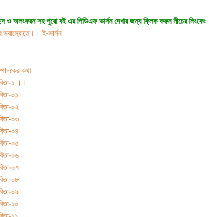
্ছদ ও অলংকরন সহ পুরো বই এর পিডিএফ ভার্সন দেখার জন্য ক্লিক করুন নীচের লিংকেঃ
ার ভরাস্রোতে।। ই-ভার্সন
্পাদকের কথা
বিতা-১ ।।
িতা-০১
বিতা-০২
বিতা-০৩
বিতা-০৪
বিতা-০৫
বিতা-০৬
বিতা-০৭
বিতা-০৮
বিতা-০৯
িতা-১০
িতা-১১