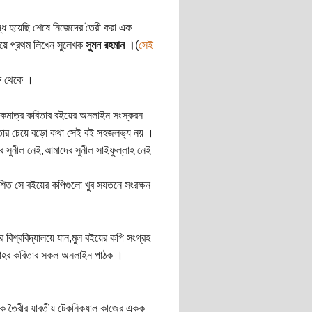
্ধ হয়েছি শেষে নিজেদের তৈরী করা এক
িয়ে প্রথম লিখেন সুলেখক
সুমন রহমান ।
(
সেই
্ষ থেকে ।
র একমাত্র কবিতার বইয়ের অনলাইন সংস্করন
। তার চেয়ে বড়ো কথা সেই বই সহজলভ্য নয় ।
 সুনীল নেই,আমাদের সুনীল সাইফুল্লাহ নেই
কাশিত সে বইয়ের কপিগুলো খুব সযতনে সংরক্ষন
বিশ্ববিদ্যালয়ে যান,মুল বইয়ের কপি সংগ্রহ
ল্লাহর কবিতার সকল অনলাইন পাঠক ।
ক তৈরীর যাবতীয় টেকনিক্যাল কাজের একক