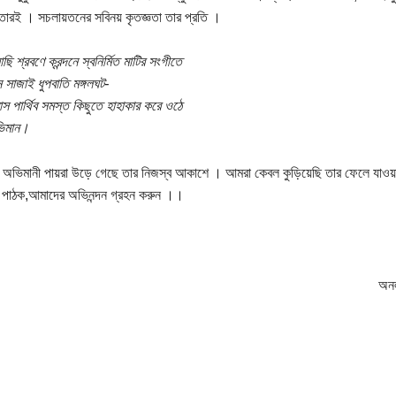
 তারই । সচলায়তনের সবিনয় কৃতজ্ঞতা তার প্রতি ।
 শ্রবণে ক্রন্দনে স্বনির্মিত মাটির সংগীতে
ন সাজাই ধুপবাতি মঙ্গলঘট-
াস পার্থিব সমস্ত কিছুতে হাহাকার করে ওঠে
অভিমান।
অভিমানী পায়রা উড়ে গেছে তার নিজস্ব আকাশে । আমরা কেবল কুড়িয়েছি তার ফেলে যাওয়া
ত পাঠক,আমাদের অভিনন্দন গ্রহন করুন ।।
অনল