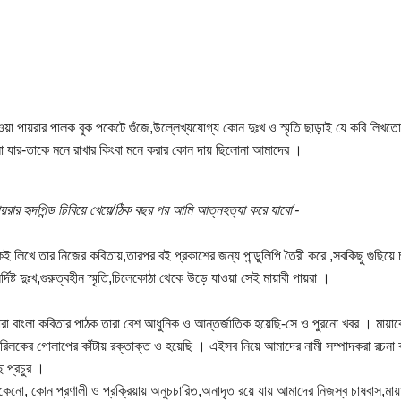
ওয়া পায়রার পালক বুক পকেটে গুঁজে,উল্লেখ্যযোগ্য কোন দুঃখ ও স্মৃতি ছাড়াই যে কবি লিখতো 
িলো যার-তাকে মনে রাখার কিংবা মনে করার কোন দায় ছিলোনা আমাদের ।
ায়রার হৃদপিন্ড চিবিয়ে খেয়ে/ঠিক বছর পর আমি আত্নহত্যা করে যাবো'-
ই লিখে তার নিজের কবিতায়,তারপর বই প্রকাশের জন্য পান্ডুলিপি তৈরী করে ,সবকিছু গুছিয়ে
দিষ্ট দুঃখ,গুরুত্বহীন স্মৃতি,চিলেকোঠা থেকে উড়ে যাওয়া সেই মায়াবী পায়রা ।
রা বাংলা কবিতার পাঠক তারা বেশ আধুনিক ও আন্তর্জাতিক হয়েছি-সে ও পুরনো খবর । মায়া
িলকের গোলাপের কাঁটায় রক্তাক্ত ও হয়েছি । এইসব নিয়ে আমাদের নামী সম্পাদকরা রচনা ক
 প্রচুর ।
 কেনো, কোন প্রণালী ও প্রক্রিয়ায় অনুচচারিত,অনাদৃত রয়ে যায় আমাদের নিজস্ব চাষবাস,মা