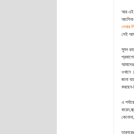
আর এই আ
আংগিনা
লেখার ল
সেই আমা
সুমন রহ
প্রকাশে
আমাদের 
ওখানে 
জানা যা
করছেন-ব
এ পর্যা
করেন,স্
কেনোনা,
তারপরের 