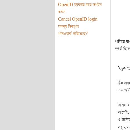
OpenID ব্যবহার করে লগইন
করুন
Cancel OpenID login
সদস্য নিবন্ধন
পাসওয়ার্ড হারিয়েছে?
পালিয়ে যা
স্পর্ধা ছ
'সবুজ প
ঠিক এরক
এক অনির্
আমরা যা
আগেই, র
ও উঠেছে
তবু হায়