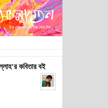
ল্লাহ'র কবিতার বই