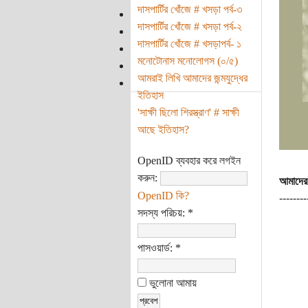
দাসপার্টির খোঁজে # খসড়া পর্ব-৩
দাসপার্টির খোঁজে # খসড়া পর্ব-২
দাসপার্টির খোঁজে # খসড়াপর্ব- ১
মনোটোনাস মনোলোগস (০/৫)
আমরাই লিখি আমাদের জন্মযুদ্ধের
ইতিহাস
'সাক্ষী ছিলো শিরস্ত্রাণ' # সাক্ষী
আছে ইতিহাস?
OpenID ব্যবহার করে লগইন
করুন:
আমাদের 
OpenID কি?
--------
সদস্য পরিচয়:
*
পাসওয়ার্ড:
*
ভুলোনা আমায়