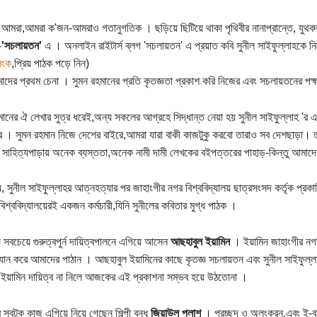
মরা,আমরা ক'জন-আমরাও গতানুগতিক । ছড়িয়ে ছিটিয়ে থাকা পৃথিবীর নানাপ্রান্তে, যুথবদ
-
'সচলায়তন'
এ । অনলাইন রাইটার্স ব্লগ 'সচলায়তন' এ প্রয়াত কবি সুনীল সাইফুল্লাহকে ন
িংক
,প্রিয় পাঠক পড়ে নিন)
দের প্রথম চেনা । সুমন রহমানের প্রতি কৃতজ্ঞতা প্রকাশ করি নিজের এবং সচলায়তনের পক
মানের ঐ লেখার সুত্র ধরেই,অন্য সকলের আগ্রহে সিদ্ধান্ত নেয়া হয় সুনীল সাইফুল্লাহ '
র । সুমন রহমান নিজে দেশের বাইরে,আমরা যারা বাকী কাজটুকু করবো তারাও সব দেশছাড়া
সাহিত্যপাড়ায় অনেক ব্যস্ততা,অনেক নামী দামী লেখকের বইপত্তরের পাহাড়-কিন্তু আমাদের
।
য়, সুনীল সাইফুল্লাহর আত্নহত্যার পর জাহাংগীর নগর বিশ্ববিদ্যালয় ছাত্রসংসদ কর্তৃক প্র
িশ্ববিদ্যালয়েরই একজন কর্মচারী,যিনি সুনীলের কবিতার মুগ্ধ পাঠক ।
য়ে সবচেয়ে গুরুত্বপুর্ন দায়িত্বপালনে এগিয়ে আসেন
আছহাবুল ইয়ামিন
। ইয়ামিন জাহাংগীর নগর 
ক্যান করে আমাদের পাঠান । আছহাবুল ইয়ামিনের কাছে কৃতজ্ঞ সচলায়তন এবং সুনীল সাইফু
ইয়ামিন দায়িত্ব না নিলে আজকের এই প্রকাশনা সম্ভব হয়ে উঠতোনা ।
সবটুকু কাজ এগিয়ে নিয়ে গেছেন শিল্পী বন্ধু
জিয়াউল পলাশ
। প্রচ্ছদ ও অলংকরন,এবং ই-বু