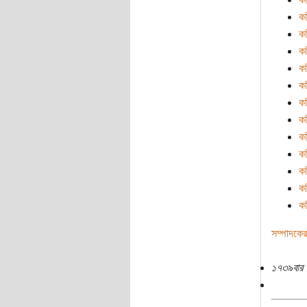
ক
কব
ক
ক
ক
ক
ক
ক
ক
ক
ক
কব
সম্পাদকের
১৭৩৯বার 