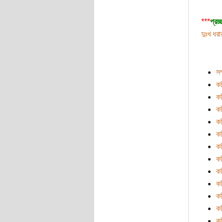
***
প্রচ
দুঃখ ধর
সম
ক
কব
ক
ক
ক
ক
ক
ক
ক
ক
কব
কব