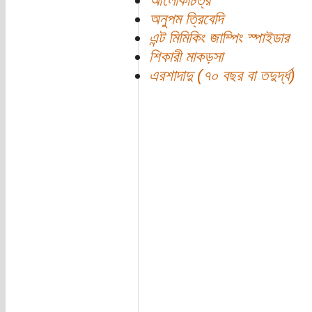
আলোকচিত্র
অনুপম ত্রিবেদি
এন্ট মিমিকিং জাম্পিং স্পাইডার
শিকারী মাকড়সা
এরশাদাদু (৭০ বছর বা তদুর্দ্ধ)