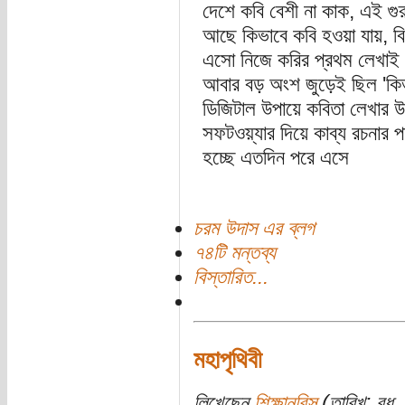
দেশে কবি বেশী না কাক, এই গু
আছে কিভাবে কবি হওয়া যায়, ব
এসো নিজে করির প্রথম লেখাই 
আবার বড় অংশ জুড়েই ছিল 'কি
ডিজিটাল উপায়ে কবিতা লেখার 
সফটওয়্যার দিয়ে কাব্য রচনার 
হচ্ছে এতদিন পরে এসে
চরম উদাস এর ব্লগ
৭৪টি মন্তব্য
বিস্তারিত...
মহাপৃথিবী
লিখেছেন
শিক্ষানবিস
(তারিখ: বুধ