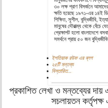
মানুষজনের কার্যকলাপে বিশ্বাসটু
৩০ লক্ষ প্রাণ বিসর্জনে আমাদে
ক্ষতি হয়েছে ১৯৭১-এর ১৪ই ডিস
শিক্ষিত, সুশীল, বুদ্ধিজীবি, ইত্
মানুষের দৌরাত্ম্য থেকে বেঁচে
প্রেক্ষাপট হলো বাংলাদেশে বসবা
সমর্থনে প্রায় ৫০ জন বুদ্ধিজীব
ইশতিয়াক রউফ এর ব্লগ
২৫টি মন্তব্য
বিস্তারিত...
প্রকাশিত লেখা ও মন্তব্যের দায় 
সচলায়তন কর্তৃপক্