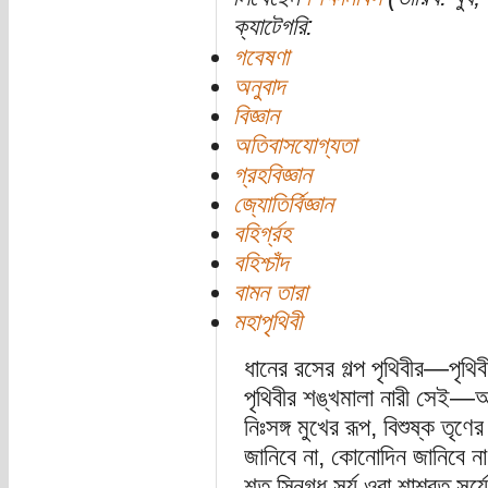
ক্যাটেগরি:
গবেষণা
অনুবাদ
বিজ্ঞান
অতিবাসযোগ্যতা
গ্রহবিজ্ঞান
জ্যোতির্বিজ্ঞান
বহির্গ্রহ
বহিশ্চাঁদ
বামন তারা
মহাপৃথিবী
ধানের রসের গল্প পৃথিবীর—পৃথি
পৃথিবীর শঙ্খমালা নারী সেই—আ
নিঃসঙ্গ মুখের রূপ, বিশুষ্ক তৃণে
জানিবে না, কোনোদিন জানিবে ন
শত স্নিগ্ধ সূর্য ওরা শাশ্বত সূর্