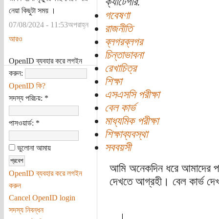
ক্যাটেগরি:
নেয়া কিছুটা সময় ।
গবেষণা
07/08/2024 - 11:53অপরাহ্ন
রাজনীতি
আরও
ব্লগরব্লগর
চিন্তাভাবনা
OpenID ব্যবহার করে লগইন
রেখাচিত্র
করুন:
শিক্ষা
OpenID কি?
এসএসসি পরীক্ষা
সদস্য পরিচয়:
*
বেল কার্ভ
মাধ্যমিক পরীক্ষা
পাসওয়ার্ড:
*
শিক্ষাব্যবস্থা
সববয়সী
ভুলোনা আমায়
আমি অনেকদিন ধরে আমাদের পাব
OpenID ব্যবহার করে লগইন
দেখতে আগ্রহী। বেল কার্ভ দ
করুন
Cancel OpenID login
সদস্য নিবন্ধন