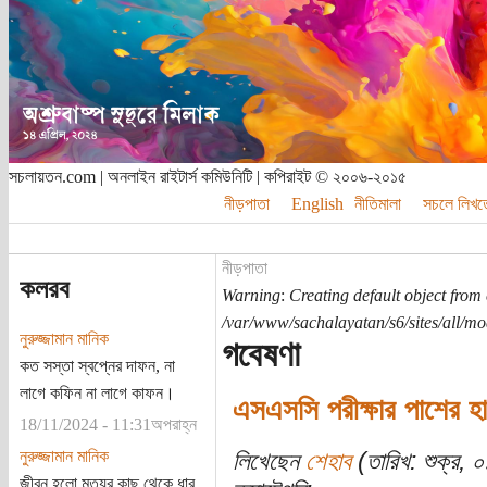
সচলায়তন.com | অনলাইন রাইটার্স কমিউনিটি | কপিরাইট © ২০০৬-২০১৫
নীড়পাতা
English
নীতিমালা
সচলে লিখত
নীড়পাতা
কলরব
Warning
:
Creating default object from
/var/www/sachalayatan/s6/sites/all/m
নুরুজ্জামান মানিক
গবেষণা
কত সস্তা স্বপ্নের দাফন, না
লাগে কফিন না লাগে কাফন।
এসএসসি পরীক্ষার পাশের হ
18/11/2024 - 11:31অপরাহ্ন
নুরুজ্জামান মানিক
লিখেছেন
শেহাব
(তারিখ: শুক্র,
জীবন হলো মৃত্যুর কাছ থেকে ধার