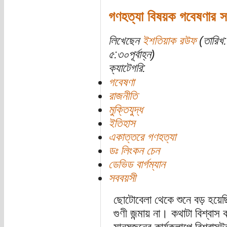
গণহত্যা বিষয়ক গবেষণার স
লিখেছেন
ইশতিয়াক রউফ
(তারিখ:
৫:৩০পূর্বাহ্ন)
ক্যাটেগরি:
গবেষণা
রাজনীতি
মুক্তিযুদ্ধ
ইতিহাস
একাত্তরে গণহত্যা
ডঃ লিংকন চেন
ডেভিড বার্গম্যান
সববয়সী
ছোটোবেলা থেকে শুনে বড় হয়েছি
গুণী জন্মায় না। কথাটা বিশ্বাস 