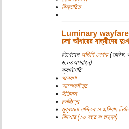
বিস্তারিত...
Luminary wayfarer
চলা আঁধারের যাত্রীদের দুঃ
লিখেছেন
অতিথি লেখক
(তারিখ: 
৬:০৪অপরাহ্ন)
ক্যাটেগরি:
গবেষণা
আলোকচিত্র
ইতিহাস
চলচ্চিত্র
মুক্তমনা নাস্তিকতা জঙ্গিবাদ নির্যা
কিশোর (১০ বছর বা তদুর্দ্ধ)