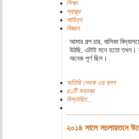
শিক্ষা
স্বাস্থ্য
সাহিত্য
বিজ্ঞান
আমার গল্প চার, বালিকা বিদ্যাল
উঠছি, এটাই মনে হতো তখন। সার
অনেক পূর্ণ ছিল।
অতিথি লেখক এর ব্লগ
৪১টি মন্তব্য
বিস্তারিত...
২০১৪ সালে সচলায়তনে উল