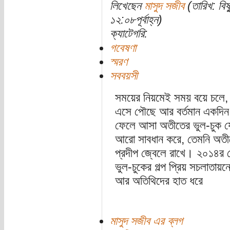
লিখেছেন
মাসুদ সজীব
(তারিখ: বিষ
১২:০৮পূর্বাহ্ন)
ক্যাটেগরি:
গবেষণা
স্মরণ
সববয়সী
সময়ের নিয়মেই সময় বয়ে চলে, 
এসে পৌছে আর বর্তমান একদিন 
ফেলে আসা অতীতের ভুল-চুক য
আরো সাবধান করে, তেমনি অতীত
প্রদীপ জ্বেলে রাখে। ২০১৪র সেই
ভুল-চুকের গল্প প্রিয় সচলাতায়
আর অতিথিদের হাত ধরে
মাসুদ সজীব এর ব্লগ