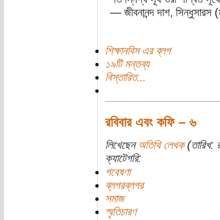
— জীবনানন্দ দাশ, সিন্ধুসারস (
শিক্ষানবিস এর ব্লগ
১৯টি মন্তব্য
বিস্তারিত...
রবিবার এবং কফি – ৬
লিখেছেন
অতিথি লেখক
(তারিখ: র
ক্যাটেগরি:
গবেষণা
ব্লগরব্লগর
সমাজ
স্মৃতিচারণ