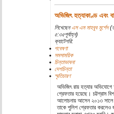
অভিজিৎ হত্যাকাণ্ড এবং বাক
লিখেছেন
এস এম মাহবুব মুর্শেদ
(ত
৫:৩৫পূর্বাহ্ন)
ক্যাটেগরি:
গবেষণা
সমসাময়িক
চিন্তাভাবনা
দেশচিন্তা
স্মৃতিচারণ
অভিজিৎ রায় হত্যার অভিযোগে অ
গ্রেফতার হয়েছে। চট্টগ্রাম বিশ্
আলোচনায় আসেন ২০১৩ সালে র
তাকে পুলিশ গ্রেফতার করলেও জ