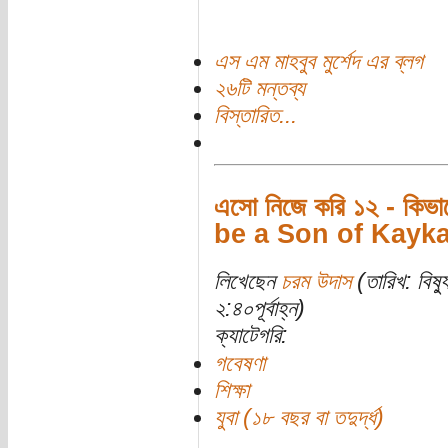
এস এম মাহবুব মুর্শেদ এর ব্লগ
২৬টি মন্তব্য
বিস্তারিত...
এসো নিজে করি ১২ - কিভ
be a Son of Kayk
লিখেছেন
চরম উদাস
(তারিখ: বিষ্
২:৪০পূর্বাহ্ন)
ক্যাটেগরি:
গবেষণা
শিক্ষা
যুবা (১৮ বছর বা তদুর্দ্ধ)