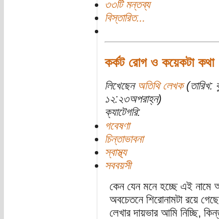
৩৩টি মন্তব্য
বিস্তারিত...
কর্কট রোগ ও কয়েকটা কথা
লিখেছেন
অতিথি লেখক
(তারিখ: 
১২:২৩অপরাহ্ন)
ক্যাটেগরি:
গবেষণা
চিন্তাভাবনা
স্বাস্থ্য
সববয়সী
কেন যেন মনে হচ্ছে এই নামে
অবচেতনে শিরোনামটা রয়ে গেছ
লেখার দায়ভার আমি নিচ্ছি, কিন্ত