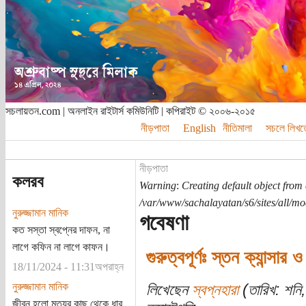
সচলায়তন.com | অনলাইন রাইটার্স কমিউনিটি | কপিরাইট © ২০০৬-২০১৫
নীড়পাতা
English
নীতিমালা
সচলে লিখত
নীড়পাতা
কলরব
Warning
:
Creating default object from
/var/www/sachalayatan/s6/sites/all/m
নুরুজ্জামান মানিক
গবেষণা
কত সস্তা স্বপ্নের দাফন, না
লাগে কফিন না লাগে কাফন।
গুরুত্বপূর্ণঃ স্তন ক্যান্সার
18/11/2024 - 11:31অপরাহ্ন
নুরুজ্জামান মানিক
লিখেছেন
স্বপ্নহারা
(তারিখ: শনি,
জীবন হলো মৃত্যুর কাছ থেকে ধার