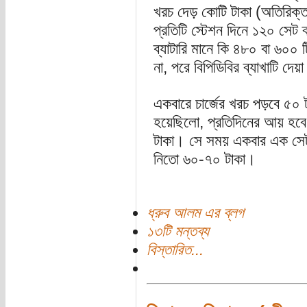
খরচ দেড় কোটি টাকা (অতিরিক্
প্রতিটি স্টেশন দিনে ১২০ সেট ব
ব্যাটারি মানে কি ৪৮০ বা ৬০০ ট
না, পরে বিপিডিবির ব্যাখাটি দে
একবারে চার্জের খরচ পড়বে ৫০ 
হয়েছিলো, প্রতিদিনের আয় হব
টাকা। সে সময় একবার এক সেট ব্
নিতো ৬০-৭০ টাকা।
ধ্রুব আলম এর ব্লগ
১৩টি মন্তব্য
বিস্তারিত...