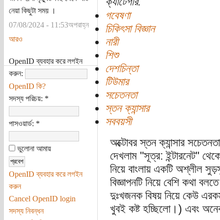
ক্যাটেগরি:
নেয়া কিছুটা সময় ।
গবেষণা
07/08/2024 - 11:53অপরাহ্ন
চিকিৎসা বিজ্ঞান
আরও
নারী
শিশু
OpenID ব্যবহার করে লগইন
দেশচিন্তা
করুন:
টিউমার
OpenID কি?
সচেতনতা
সদস্য পরিচয়:
*
স্তন ক্যান্সার
সববয়সী
পাসওয়ার্ড:
*
অক্টোবর স্তন ক্যান্সার সচেত
ভুলোনা আমায়
দেখলাম "সূত্র: ইন্টারনেট" থেকে
নিয়ে বাংলায় একটি অশ্লীল সুড়সু
OpenID ব্যবহার করে লগইন
বিজ্ঞাপনটি নিয়ে বেশি কথা বলতে
করুন
দুঃখজনক বিষয় নিয়ে কেউ এরকম
Cancel OpenID login
খুবই কষ্ট হচ্ছিলো।) এবং অন
সদস্য নিবন্ধন