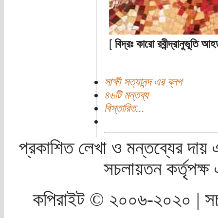
[
বিদ্রঃ কারো রবীন্দ্রানুভূতি
সাক্ষী সত্যানন্দ এর ব্লগ
৪৬টি মন্তব্য
বিস্তারিত...
প্রকাশিত লেখা ও মন্তব্যের দায় 
সচলায়তন কর্তৃপক্
কপিরাইট © ২০০৬-২০২০ | সচ