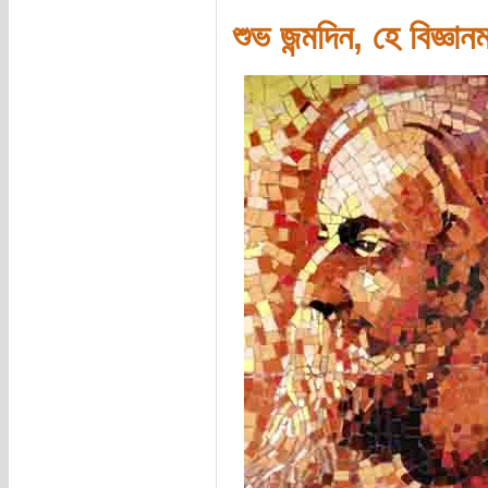
শুভ জন্মদিন, হে বিজ্ঞান