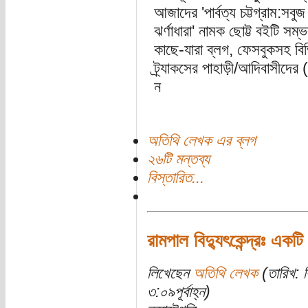
আজাদের 'পার্বত্য চট্টগ্রাম:সব
ঝর্ণাধারা' নামক ছোট্ট বইটি সম
কাছে-যারা ব্লগ, ফেসবুকসহ ব
ট্র্যাকসের পাহাড়ী/আদিবাসীদের
ন
অতিথি লেখক এর ব্লগ
২৬টি মন্তব্য
বিস্তারিত...
রামপাল বিদ্যুৎকেন্দ্রঃ একটি 
লিখেছেন
অতিথি লেখক
(তারিখ: ব
৩:০৯পূর্বাহ্ন)