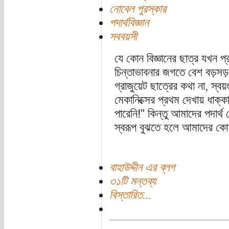
নোবেল পুরস্কার
পদার্থবিজ্ঞান
সববয়সী
যে কোন বিজ্ঞানের ছাত্র যখন প্র
চিন্তাভাবনার জগতে বেশ বড়স
গ্রাজুয়েট ছাত্রের কথা না, স্
মেকানিক্সের প্রথম দেখায় ধাক্
পারেনি!” কিন্তু আমাদের পদার্থ য
স্বরূপ বুঝতে হলে আমাদের কোয
বাহাউদ্দীন এর ব্লগ
৩১টি মন্তব্য
বিস্তারিত...