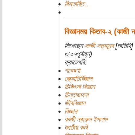
বিস্তারিত...
বিজ্ঞানময় কিতাব-২ (কাজী
লিখেছেন
সাক্ষী সত্যানন্দ
[অতিথি] 
৩:০৭পূর্বাহ্ন)
ক্যাটেগরি:
গবেষণা
জ্যোতির্বিজ্ঞান
চিকিৎসা বিজ্ঞান
চিন্তাভাবনা
জীববিজ্ঞান
বিজ্ঞান
কাজী নজরুল ইসলাম
জাতীয় কবি