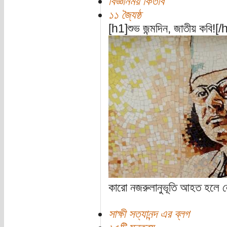
বিজ্ঞানময় কিতাব
১১ জ্যৈষ্ঠ
[h1]শুভ জন্মদিন, জাতীয় কবি![/
কারো নজরুলানুভূতি আহত হলে ল
সাক্ষী সত্যানন্দ এর ব্লগ