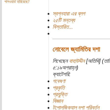
পাসওয়ার্ড হারিয়েছে?
স্বপ্নহারা এর ব্লগ
২৫টি মন্তব্য
বিস্তারিত...
নোবেলে জ্যামিতির দশা
লিখেছেন
বাহাউদ্দীন
[অতিথি] (তার
৫:১৯অপরাহ্ন)
ক্যাটেগরি:
গবেষণা
প্রকৃতি
প্রযুক্তি
বিজ্ঞান
টপোলজিক্যাল দশা পরিবর্তন