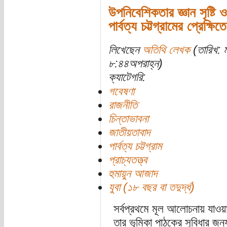
উপনিবেশিকতার জ্ঞান সৃষ্টি
পার্বত্য চট্টগ্রামের প্রেক্ষি
লিখেছেন
অতিথি লেখক
(তারিখ: 
৮:৪৪অপরাহ্ন)
ক্যাটেগরি:
গবেষণা
রাজনীতি
চিন্তাভাবনা
জাতীয়তাবাদ
পার্বত্য চট্টগ্রাম
প্রাচ্যতত্ত্ব
হুমায়ুন আজাদ
যুবা (১৮ বছর বা তদুর্দ্ধ)
সর্বপ্রথমে মূল আলোচনায় যাওয়
তার ভূমিকা পাঠকের সুবিধার জন্