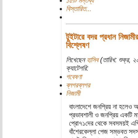
১৫টি মন্তব্য
বিস্তারিত...
টুইটারে বদর প্রধান নিজামীর
বিশ্লেষণ
লিখেছেন
হাসিব
(তারিখ: শুক্র, 
ক্যাটেগরি:
গবেষণা
ব্লগরব্লগর
নিজামী
বাংলাদেশে জনপ্রিয় না হলেও আন
প্রভাবশালী ও জনপ্রিয় একটি মা
প্রো৭১দের থেকে সবসময়ই এগ
বাঁশেরকেল্লা পেজ সম্ভবত সদস