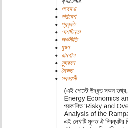
ক্যাটেগরি:
গবেষণা
পরিবেশ
প্রকৃতি
দেশচিন্তা
অর্থনীতি
দূষণ
রামপাল
সুন্দরবন
সৈকত
সববয়সী
(এই পোস্টে উদ্ধৃত সকল তথ্য,
Energy Economics and 
প্রকাশিত 'Risky and Ov
Analysis of the Rampal 
এই লেখাটি মূলত ঐ নিবন্ধটির 