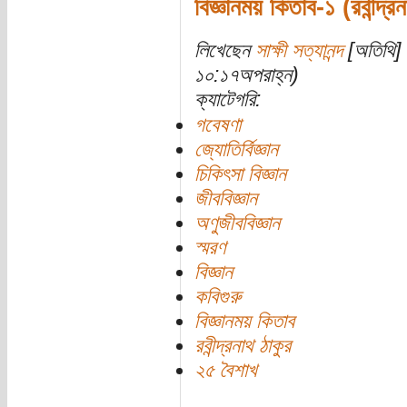
বিজ্ঞানময় কিতাব-১ (রবীন্দ্র
লিখেছেন
সাক্ষী সত্যানন্দ
[অতিথি] 
১০:১৭অপরাহ্ন)
ক্যাটেগরি:
গবেষণা
জ্যোতির্বিজ্ঞান
চিকিৎসা বিজ্ঞান
জীববিজ্ঞান
অণুজীববিজ্ঞান
স্মরণ
বিজ্ঞান
কবিগুরু
বিজ্ঞানময় কিতাব
রবীন্দ্রনাথ ঠাকুর
২৫ বৈশাখ