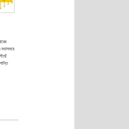
ারের
ব যথাসময়ে
পৌছেঁ
শান্তি