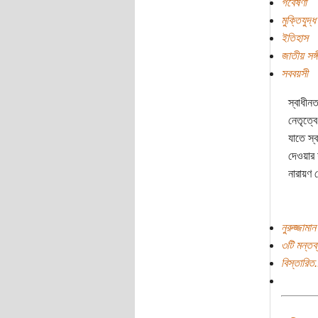
গবেষণা
মুক্তিযুদ্ধ
ইতিহাস
জাতীয় সঙ্
সববয়সী
স্বাধীন
নেতৃত্বে
যাতে স্
দেওয়ার
নারায়ণ
নুরুজ্জামা
৩টি মন্তব্
বিস্তারিত.