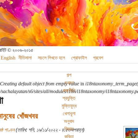
পিরাইট © ২০০৬-২০১৫
English
নীতিমালা
সচলে লিখতে হলে
প্রোফাইল
প্রবেশ
গল্প
ভ্রমণ
Creating default object from empty value
in
i18ntaxonomy_term_page(
রাজনীতি
sachalayatan/s6/sites/all/modules/i18n/i18ntaxonomy/i18ntaxonomy.p
া
প্রযুক্তি
মুক্তিযুদ্ধ
খেলাধুলা
ানুষের খোঁজখবর
অনুবাদ
বিজ্ঞান
ষ্ঠ পাণ্ডব
(তারিখ: শনি, ১৯/১১/২০২২ - ৪:৫৩অপরাহ্ন)
কবিতা