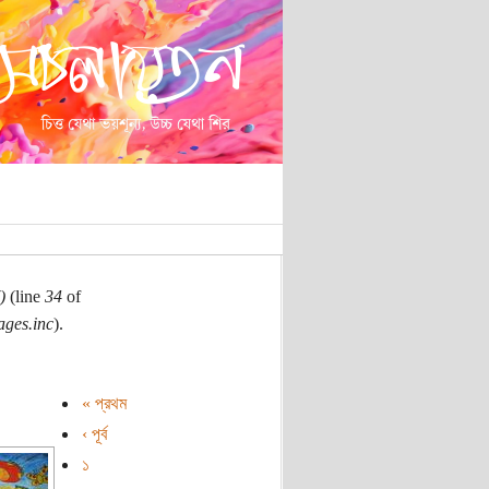
)
(line
34
of
ages.inc
).
« প্রথম
‹ পূর্ব
১