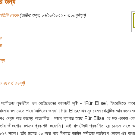
র জন্য
অতিথি লেখক
(তারিখ: শুক্র, ০৭/১০/২০২২ - ২:০০পূর্বাহ্ন)
র
া
ন্য
বছর বা তদুর্দ্ধ)
ান সংগীতজ্ঞ লুডউইগ ভন বেটোভেনের কালজয়ী সৃষ্টি - “Für Elise”, ইংরেজিতে যা
বাংলায় বলা যেতে পারে “এলিসের জন্য”।Für Elise এর সুর যেমন রোমান্টিক আর রহস্যময়
সও প্রেম আর রহস্যে আচ্ছাদিত। মজার ব্যাপার হচ্ছে Für Elise এর মত এরকম একটা
তাঁর জীবদ্দশায় কখনও প্রকাশই করেননি। এই বাগাটেলটা প্রকাশিত হয় ১৮৬৭ সালে আর 
২৭ সালে। তাঁর মৃত্যুর ২০ বছর পরে বিখ্যাত জার্মান সঙ্গীতজ্ঞ লুডউইগ নোহ্‌ল এই বাগা