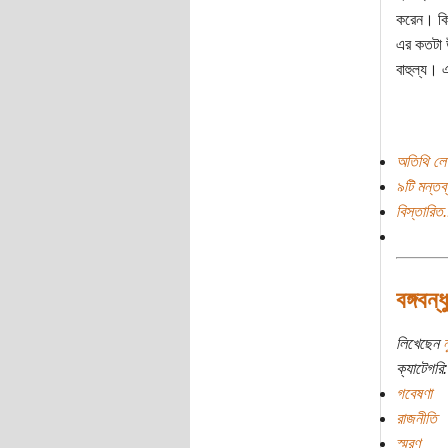
করেন। কি
এর কতটা 
বাহুল্য। 
অতিথি লে
৯টি মন্তব্
বিস্তারিত.
বঙ্গবন্
লিখেছেন
ন
ক্যাটেগরি:
গবেষণা
রাজনীতি
স্মরণ