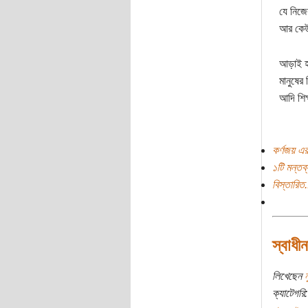
যে নিজে
আর কেউ
আড়াই হ
মানুষের
আদি শিক
কর্ণজয় এর
১টি মন্তব্
বিস্তারিত.
স্বাধী
লিখেছেন
ন
ক্যাটেগরি: