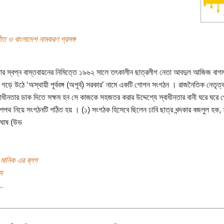
গীত ও বাংলাদেশ নামকরণ প্রসঙ্গ
তার স্বপ্ন বাস্তবায়নের নিমিত্তে ১৯৬২ সালে তৎকালীন ছাত্রলীগ নেতা আবদুল আজিজ বাগম
 গড়ে উঠে ‘অস্থায়ী পূর্ববঙ্গ (অপূর্ব) সরকার’ নামে একটি গোপন সংগঠন । রাজনৈতিক নেতৃত্
বাধীনতার ডাক দিতে সক্ষম হন সে কাজকে সহজতর করার উদ্দেশ্যে স্বাধীনতার বানী ঘরে ঘরে 
 শপথ নিয়ে সংগঠনটি গঠিত হয় । (১) সংগঠক হিসেবে ছিলেন ঢাবি ছাত্র খন্দকার বজলুল হক, 
 ঘোষ (উভ
ন মানিক এর ব্লগ
য
..