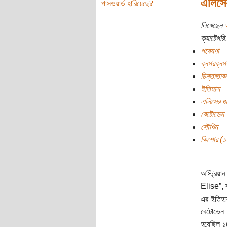
এলিসে
পাসওয়ার্ড হারিয়েছে?
লিখেছেন
ক্যাটেগরি:
গবেষণা
ব্লগরব্লগ
চিন্তাভাবন
ইতিহাস
এলিসের জ
বেটোভেন
সৌখিন
কিশোর (১০ 
অস্ট্রিয়
Elise”, 
এর ইতিহা
বেটোভেন 
হয়েছিল ১৮