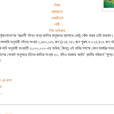
শিক্ষা
রম্যরচনা
রেখাচিত্র
নারী
শিশু অধিকার
y]বাংলাদেশের ‘বাঙালী’ ভিন্ন অন্য জাতির মানুষদের ব্যাপারে একটু খোঁজ করার চেষ্টা করলা
নশুমারি অনুযায়ী তাঁদের সংখ্যা ১,৬৫০,১৫৯ জন (৮২৪,৭৫১ জন পুরুষ ও ৮২৫,৪০৮ জন না
ি দাবি অনুযায়ী সংখ্যাটি ৩,০০০,০০০-এর অধিক, কিন্তু এই দাবির সপক্ষে কোন শুমারির সন্
ের গেজেট অনুসারে তাঁদের জাতির সংখ্যা ৫০, যদিও সরকার ‘জাতি’ শব্দটির পরিবর্তে ‘ক্ষুদ্র নৃ
ি
ব এর ব্লগ
য
..