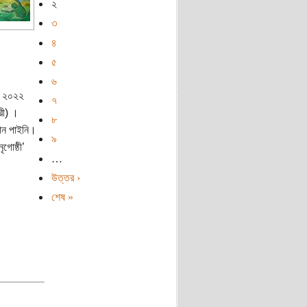
২
৩
৪
৫
৬
ম। ২০২২
৭
রী) ।
৮
ধান পাইনি।
৯
গোষ্ঠী’
…
উত্তর ›
শেষ »