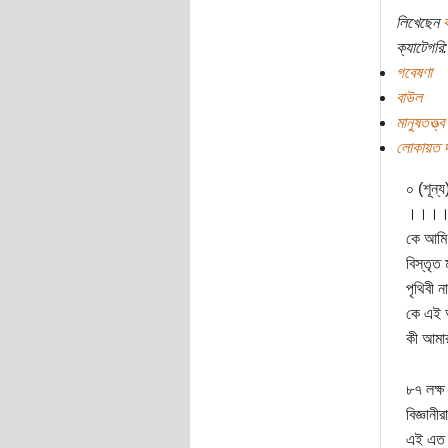
লিখেছেন
ক
ক্যাটেগরি:
গবেষণা
বাউল
মানুষতত্ত্ব
লোকায়ত দর
০ (শূন্য
।।।
কে আম
বিস্তৃত 
পৃথিবী 
কে এই
কী আমা
৮৭ লক্ষ
বিজ্ঞান
এই এত জ