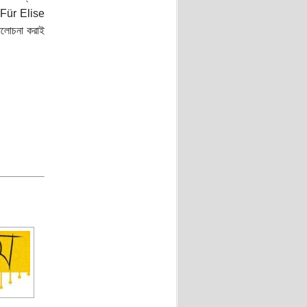
া।Für Elise
আলোচনা করাই