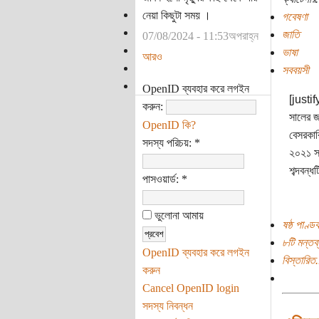
নেয়া কিছুটা সময় ।
গবেষণা
জাতি
07/08/2024 - 11:53অপরাহ্ন
ভাষা
আরও
সববয়সী
OpenID ব্যবহার করে লগইন
[justif
করুন:
সালের জ
OpenID কি?
বেসরকার
সদস্য পরিচয়:
*
২০২১ সাল
শব্দবন্ধট
পাসওয়ার্ড:
*
ভুলোনা আমায়
ষষ্ঠ পাণ্ড
৮টি মন্তব্
OpenID ব্যবহার করে লগইন
বিস্তারিত.
করুন
Cancel OpenID login
সদস্য নিবন্ধন