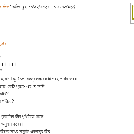
র্ণজয়
(তারিখ: বুধ, ১৬/০২/২০২২ - ৯:২৮অপরাহ্ন)
্শন
)
।।।।।।
ি?
মহাকাশে ছুটে চলা সহস্র লক্ষ কোটি গ্রহ তারার মধ্যে
নামের একটি গ্রহে- এই যে আমি;
 আমি?
র পরিচয়?
 প্রজাতির জীব পৃথিবীতে আছে
ীরা অনুমান করেন।
ীবের মধ্যে মানুষই একমাত্র জীব