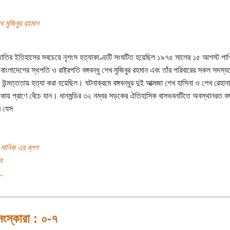
েখ মুজিবুর রহমান
জাতির ইতিহাসের সবচেয়ে নৃশংস হত্যাকাণ্ডটি সংঘটিত হয়েছিল ১৯৭৫ সালের ১৫ আগস্ট পাখ
াংলাদেশের স্থপতি ও রাষ্ট্রপতি বঙ্গবন্ধু শেখ মুজিবুর রহমান এবং তাঁর পরিবারের সকল সদস্
 উন্মত্ততায় হত্যা করা হয়েছিল। ঘটনাক্রমে বঙ্গবন্ধুর দুই আত্মজা শেখ হাসিনা ও শেখ রেহান
াকায় প্রাণে বেঁচে যান। ধানমন্ডির ৩২ নম্বর সড়কের ঐতিহাসিক বাসভবনটিতে অবস্থানরত বঙ্গ
র যেস
ন মানিক এর ব্লগ
য
..
সংস্কারা : ০-৭