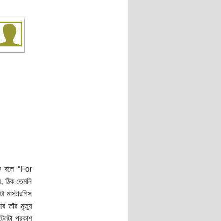
কে বলে “For
, ঠিক তেমনি
 মাস্টারপিস
তাঁর মৃত্যু
টেলটা প্রকাশ