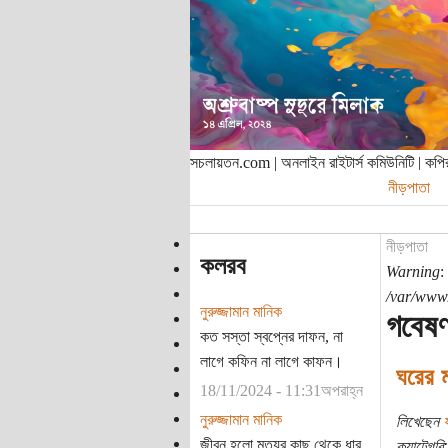
সচলায়তন.com | অনলাইন রাইটার্স কমিউনিটি | ক
নীড়পাতা
নীড়পাতা
কলরব
Warning
:
/var/www/
নুরুজ্জামান মানিক
গবেষণ
কত সস্তা স্বপ্নের দাফন, না
লাগে কফিন না লাগে কাফন।
ঘরের ম
18/11/2024 - 11:31অপরাহ্ন
নুরুজ্জামান মানিক
লিখেছেন
ষ
জীবন হলো মৃত্যুর কাছ থেকে ধার
ক্যাটেগরি: