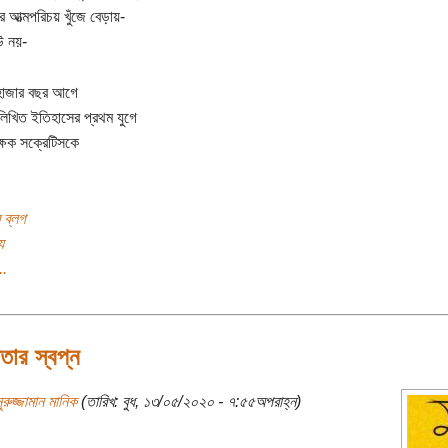
র আত্মপরিচয় খুঁজে বেড়ায়-
 নয়-
াজার বছর আগে
 লিখিত ইতিহাসের প্রথম যুগে
্ষক সক্রেটিসকে
 ব্লগ
য
..
নতার স্বপ্ন
ুরুজ্জামান মানিক
(তারিখ: বুধ, ১৩/০৫/২০২০ - ৭:৫৫অপরাহ্ন)