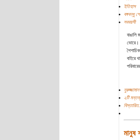
ইতিহাস
বঙ্গবন্ধু শ
সববয়সী
বাঙালি 
ভোরে। ব
পৈশাচিক
বাইরে থ
পরিবারে
নুরুজ্জামা
২টি মন্তব্
বিস্তারিত.
মানুষ 